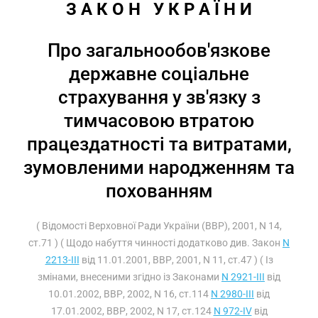
З А К О Н   У К Р А Ї Н И
Про загальнообов'язкове
державне соціальне
страхування у зв'язку з
тимчасовою втратою
працездатності та витратами,
зумовленими народженням та
похованням
( Відомості Верховної Ради України (ВВР), 2001, N 14,
ст.71 ) ( Щодо набуття чинності додатково див. Закон
N
2213-III
від 11.01.2001, ВВР, 2001, N 11, ст.47 ) ( Із
змінами, внесеними згідно із Законами
N 2921-III
від
10.01.2002, ВВР, 2002, N 16, ст.114
N 2980-III
від
17.01.2002, ВВР, 2002, N 17, ст.124
N 972-IV
від