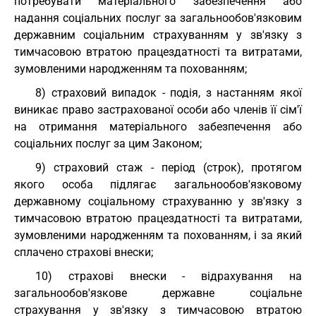
потребувати матеріального забезпечення або
надання соціальних послуг за загальнообов'язковим
державним соціальним страхуванням у зв'язку з
тимчасовою втратою працездатності та витратами,
зумовленими народженням та похованням;
8) страховий випадок - подія, з настанням якої
виникає право застрахованої особи або членів її сім'ї
на отримання матеріального забезпечення або
соціальних послуг за цим Законом;
9) страховий стаж - період (строк), протягом
якого особа підлягає загальнообов'язковому
державному соціальному страхуванню у зв'язку з
тимчасовою втратою працездатності та витратами,
зумовленими народженням та похованням, і за який
сплачено страхові внески;
10) страхові внески - відрахування на
загальнообов'язкове державне соціальне
страхування у зв'язку з тимчасовою втратою