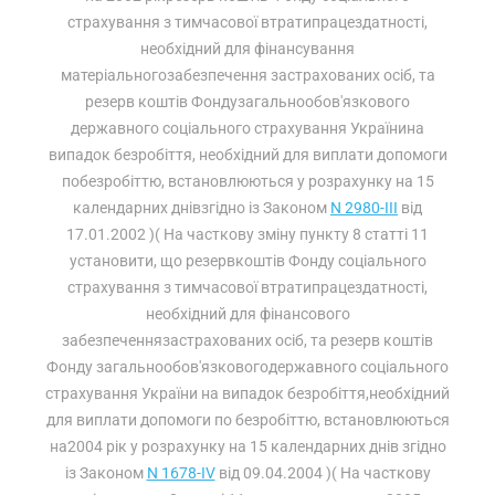
страхування з тимчасової втратипрацездатності,
необхідний для фінансування
матеріальногозабезпечення застрахованих осіб, та
резерв коштів Фондузагальнообов'язкового
державного соціального страхування Українина
випадок безробіття, необхідний для виплати допомоги
побезробіттю, встановлюються у розрахунку на 15
календарних днівзгідно із Законом
N 2980-III
від
17.01.2002 )( На часткову зміну пункту 8 статті 11
установити, що резервкоштів Фонду соціального
страхування з тимчасової втратипрацездатності,
необхідний для фінансового
забезпеченнязастрахованих осіб, та резерв коштів
Фонду загальнообов'язковогодержавного соціального
страхування України на випадок безробіття,необхідний
для виплати допомоги по безробіттю, встановлюються
на2004 рік у розрахунку на 15 календарних днів згідно
із Законом
N 1678-IV
від 09.04.2004 )( На часткову