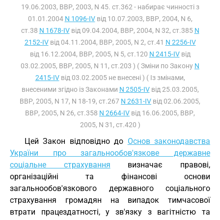
19.06.2003, ВВР, 2003, N 45. ст.362 - набирає чинності з
01.01.2004
N 1096-IV
від 10.07.2003, ВВР, 2004, N 6,
ст.38
N 1678-IV
від 09.04.2004, ВВР, 2004, N 32, ст.385
N
2152-IV
від 04.11.2004, ВВР, 2005, N 2, ст.41
N 2256-IV
від 16.12.2004, ВВР, 2005, N 5, ст.120
N 2415-IV
від
03.02.2005, ВВР, 2005, N 11, ст.203 ) ( Зміни по Закону
N
2415-IV
від 03.02.2005 не внесені ) ( Із змінами,
внесеними згідно із Законами
N 2505-IV
від 25.03.2005,
ВВР, 2005, N 17, N 18-19, ст.267
N 2631-IV
від 02.06.2005,
ВВР, 2005, N 26, ст.358
N 2664-IV
від 16.06.2005, ВВР,
2005, N 31, ст.420 )
Цей Закон відповідно до
Основ законодавства
України про загальнообов'язкове державне
соціальне страхування
визначає правові,
організаційні та фінансові основи
загальнообов'язкового державного соціального
страхування громадян на випадок тимчасової
втрати працездатності, у зв'язку з вагітністю та