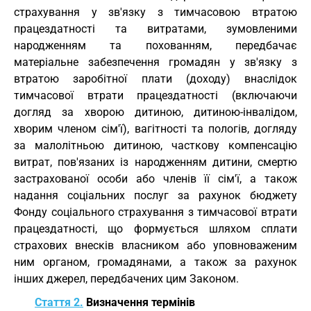
страхування у зв'язку з тимчасовою втратою
працездатності та витратами, зумовленими
народженням та похованням, передбачає
матеріальне забезпечення громадян у зв'язку з
втратою заробітної плати (доходу) внаслідок
тимчасової втрати працездатності (включаючи
догляд за хворою дитиною, дитиною-інвалідом,
хворим членом сім'ї), вагітності та пологів, догляду
за малолітньою дитиною, часткову компенсацію
витрат, пов'язаних із народженням дитини, смертю
застрахованої особи або членів її сім'ї, а також
надання соціальних послуг за рахунок бюджету
Фонду соціального страхування з тимчасової втрати
працездатності, що формується шляхом сплати
страхових внесків власником або уповноваженим
ним органом, громадянами, а також за рахунок
інших джерел, передбачених цим Законом.
Стаття 2.
Визначення термінів