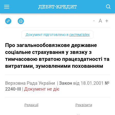
-
A
+
Документ підготовлено в
системі iplex
Про загальнообовязкове державне
соціальне страхування у звязку з
тимчасовою втратою працездатності та
витратами, зумовленими похованням
Верховна Рада України
|
Закон
від
18.01.2001
№
2240-III
|
Документ не діє
Редакції
Реквізити