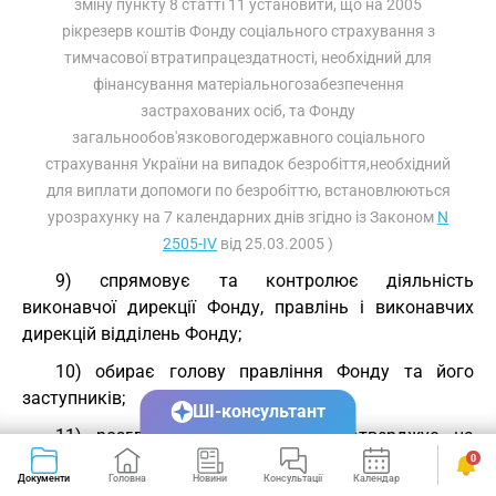
зміну пункту 8 статті 11 установити, що на 2005
рікрезерв коштів Фонду соціального страхування з
тимчасової втратипрацездатності, необхідний для
фінансування матеріальногозабезпечення
застрахованих осіб, та Фонду
загальнообов'язковогодержавного соціального
страхування України на випадок безробіття,необхідний
для виплати допомоги по безробіттю, встановлюються
урозрахунку на 7 календарних днів згідно із Законом
N
2505-IV
від 25.03.2005 )
9) спрямовує та контролює діяльність
виконавчої дирекції Фонду, правлінь і виконавчих
дирекцій відділень Фонду;
10) обирає голову правління Фонду та його
заступників;
ШІ-консультант
11) розглядає кандидатури і затверджує на
посадах директора виконавчої дирекції Фонду та
0
Документи
Головна
Новини
Консультації
Календар
Сервіси
його заступників, а також приймає рішення про їх