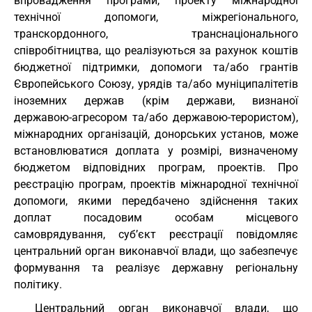
впровадження програми, проекту міжнародної
технічної допомоги, міжрегіонального,
транскордонного, транснаціонального
співробітництва, що реалізуються за рахунок коштів
бюджетної підтримки, допомоги та/або грантів
Європейського Союзу, урядів та/або муніципалітетів
іноземних держав (крім держави, визнаної
державою-агресором та/або державою-терористом),
міжнародних організацій, донорських установ, може
встановлюватися доплата у розмірі, визначеному
бюджетом відповідних програм, проектів. Про
реєстрацію програм, проектів міжнародної технічної
допомоги, якими передбачено здійснення таких
доплат посадовим особам місцевого
самоврядування, суб’єкт реєстрації повідомляє
центральний орган виконавчої влади, що забезпечує
формування та реалізує державну регіональну
політику.
Центральний орган виконавчої влади, що