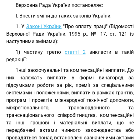
Верховна Рада України постановляє:
I. Внести зміни до таких законів України:
1. У
Законі України
"Про оплату праці" (Відомості
Верховної Ради України, 1995 р., № 17, ст. 121 із
наступними змінами):
1) частину третю
статті 2
викласти в такій
редакції:
"Інші заохочувальні та компенсаційні виплати. До
них належать виплати у формі винагород за
підсумками роботи за рік, премії за спеціальними
системами і положеннями, виплати в рамках грантів,
програм і проектів міжнародної технічної допомоги,
міжрегіонального, транскордонного та
транснаціонального співробітництва, компенсаційні
та інші грошові і матеріальні виплати, що не
передбачені актами чинного законодавства або
провадяться понад встановлені зазначеними актами