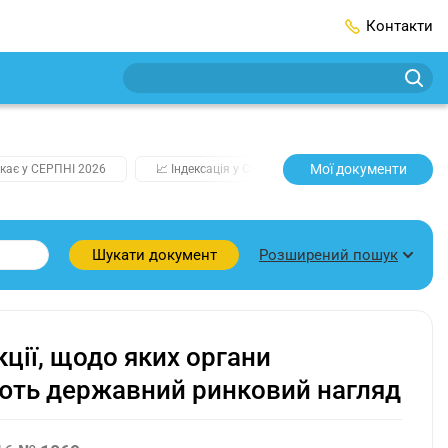
Контакти
Мої документи
кає у СЕРПНІ 2026
📈 Індексація у СЕРПНІ
2️⃣0️⃣2️⃣7️⃣ Усі клю
Розширений пошук
Шукати документ
ції, щодо яких органи
ють державний ринковий нагляд