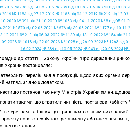
06.2019
№ 729 від 14.08.2019
№ 733 від 14.08.2019
№ 734 від 14.08.
08.2019
№ 738 від 14.08.2019
№ 739 від 14.08.2019
№ 740 від 14.08.
8.2019
№ 1184 від 27.12.2019
№ 1186 від 04.12.2019
№ 219 від 13.03
.10.2020
№ 991 від 21.10.2020
№ 1063 від 04.11.2020
№ 8 від 05.01.
4.2021
№ 570 від 02.06.2021
№ 676 від 30.06.2021
№ 1177 від 10.11.
23.12.2021
№ 212 від 06.03.2022
№ 1189 від 18.10.2022
№ 154 від 21.
1.09.2023
№ 1018 від 22.09.2023
№ 1028 від 26.09.2023
№ 1263 від 0
16.02.2024
№ 539 від 10.05.2024
№ 949 від 20.08.2024
№ 
повідно до статті 1 Закону України "Про державний ринков
ів України постановляє:
Затвердити перелік видів продукції, щодо яких органи 
й нагляд, згідно з додатком.
Внести до постанов Кабінету Міністрів України зміни, що до
Визнати такими, що втратили чинність, постанови Кабінету М
Міністерствам та іншим центральним органам виконавчої в
 проекту нового технічного регламенту або внесення змін
о цієї постанови.