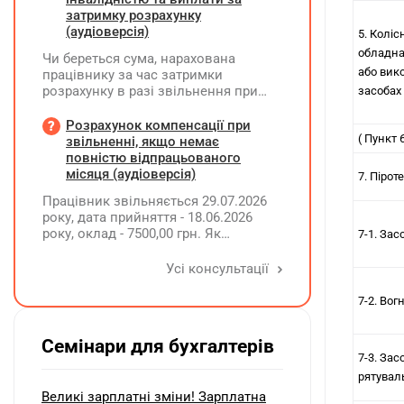
затримку розрахунку
(аудіоверсія)
5. Коліс
обладна
Чи береться сума, нарахована
або вик
працівнику за час затримки
розрахунку в разі звільнення при
засобах
обчсиленні середньомісячної
заробітної плати (винагороди), для
Розрахунок компенсації при
розрахунку внеску на підтримку
( Пункт
звільненні, якщо немає
працевлаштування осіб з
повністю відпрацьованого
інвалідністю?
місяця (аудіоверсія)
7. Пірот
Працівник звільняється 29.07.2026
року, дата прийняття - 18.06.2026
року, оклад - 7500,00 грн. Як
7-1. Зас
розрахувати компенсацію трьох
невикористаних днів відпустки при
Усі консультації
звільненні?
7-2. Во
Семінари для бухгалтерів
7-3. Зас
рятувал
Великі зарплатні зміни! Зарплатна