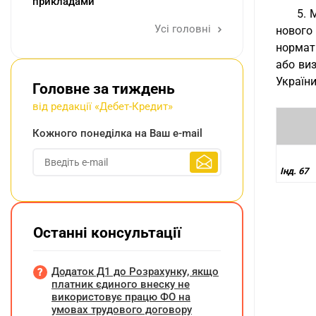
прикладами
5. 
Усі головні
нового
нормат
або виз
України
Головне за тиждень
від редакції «Дебет-Кредит»
Кожного понеділка на Ваш e-mail
Інд. 67
Останні консультації
Додаток Д1 до Розрахунку, якщо
платник єдиного внеску не
використовує працю ФО на
умовах трудового договору