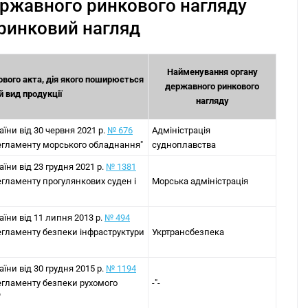
державного ринкового нагляду
ринковий нагляд
Найменування органу
вого акта, дія якого поширюється
державного ринкового
й вид продукції
нагляду
аїни від 30 червня 2021 р.
№ 676
Адміністрація
егламенту морського обладнання"
судноплавства
аїни від 23 грудня 2021 р.
№ 1381
егламенту прогулянкових суден і
Морська адміністрація
аїни від 11 липня 2013 р.
№ 494
егламенту безпеки інфраструктури
Укртрансбезпека
аїни від 30 грудня 2015 р.
№ 1194
егламенту безпеки рухомого
-"-
"