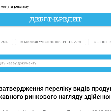
мкнути рекламу
.26 р.
📅 Календар бухгалтера на СЕРПЕНЬ 2026
☀️Що нас че
затвердження переліку видів продук
авного ринкового нагляду здійсню