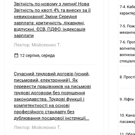
Звітність по-новому з липня! Нова
7-4. Ка
Звітність по квоті 4% та внеску за її
характе
невиконання! Зміни Середня
зарплата: критичність, лікарняні,
7-5. По
відпускні. ЄСВ, ПДФО, індексація
механіч
зарплати
7-6. Пр
Лектор: Мойсеєнко Т.
вогнепе
вогнезах
12 серпня, середа
спеціа
Сучасний трудовий договір (усний,
8. Прост
письмовий, електронний). Як
перевести працівників на письмові
трудові договори без порушення
законодавства. Трудові функції і
9. Ліфти
компетентності на основі
професійного стандарту без
10. Кан
дублювання посадової інструкції...
пасажирі
Лектор: Мойсеєнко Т.
11. Обл