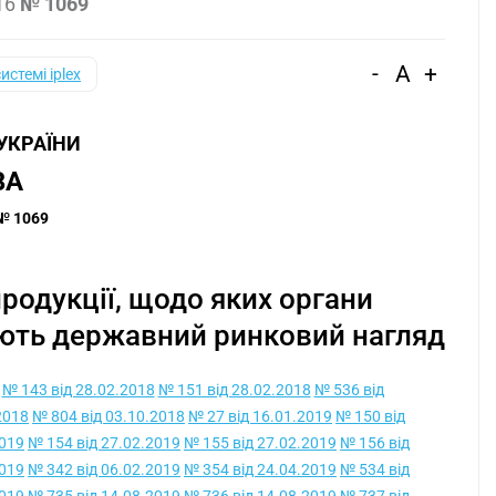
16
№ 1069
-
A
+
системі iplex
 УКРАЇНИ
ВА
 № 1069
родукції, щодо яких органи
ють державний ринковий нагляд
№ 143 від 28.02.2018
№ 151 від 28.02.2018
№ 536 від
2018
№ 804 від 03.10.2018
№ 27 від 16.01.2019
№ 150 від
2019
№ 154 від 27.02.2019
№ 155 від 27.02.2019
№ 156 від
2019
№ 342 від 06.02.2019
№ 354 від 24.04.2019
№ 534 від