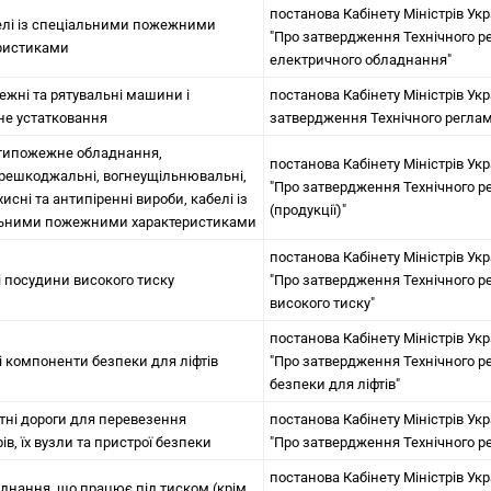
постанова Кабінету Міністрів Укр
белі із спеціальними пожежними
"Про затвердження Технічного р
ристиками
електричного обладнання"
жежні та рятувальні машини і
постанова Кабінету Міністрів Укра
не устатковання
затвердження Технічного регла
отипожежне обладнання,
постанова Кабінету Міністрів Укр
решкоджальні, вогнеущільнювальні,
"Про затвердження Технічного р
исні та антипіренні вироби, кабелі із
(продукції)"
льними пожежними характеристиками
постанова Кабінету Міністрів Укр
і посудини високого тиску
"Про затвердження Технічного р
високого тиску"
постанова Кабінету Міністрів Укр
 і компоненти безпеки для ліфтів
"Про затвердження Технічного ре
безпеки для ліфтів"
атні дороги для перевезення
постанова Кабінету Міністрів Укр
в, їх вузли та пристрої безпеки
"Про затвердження Технічного ре
постанова Кабінету Міністрів Укра
аднання, що працює під тиском (крім