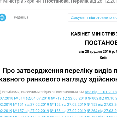
т Міністрів України
|
Постанова, Перелік
від
28.12.20
Редакції
Документ підготовлено в
КАБІНЕТ МІНІСТРІВ
ПОСТАНО
від 28 грудня 2016 р.
Київ
Про затвердження переліку видів п
авного ринкового нагляду здійсню
( Із змінами, внесеними згідно з Постановами КМ
№ 3 від 11.01.2018
.07.2018
№ 814 від 04.07.2018
№ 719 від 22.08.2018
№ 802 від 03.10.
02.2019
№ 151 від 27.02.2019
№ 152 від 27.02.2019
№ 153 від 27.02.
02.2019
№ 157 від 27.02.2019
№ 158 від 27.02.2019
№ 264 від 27.03.