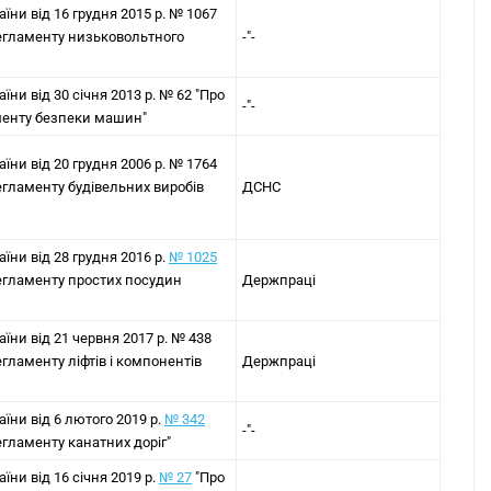
аїни від 16 грудня 2015 р. № 1067
егламенту низьковольтного
-"-
їни від 30 січня 2013 р. № 62 "Про
-"-
менту безпеки машин"
аїни від 20 грудня 2006 р. № 1764
егламенту будівельних виробів
ДСНС
аїни від 28 грудня 2016 р.
№ 1025
егламенту простих посудин
Держпраці
аїни від 21 червня 2017 р. № 438
гламенту ліфтів і компонентів
Держпраці
аїни від 6 лютого 2019 р.
№ 342
-"-
гламенту канатних доріг"
їни від 16 січня 2019 р.
№ 27
"Про