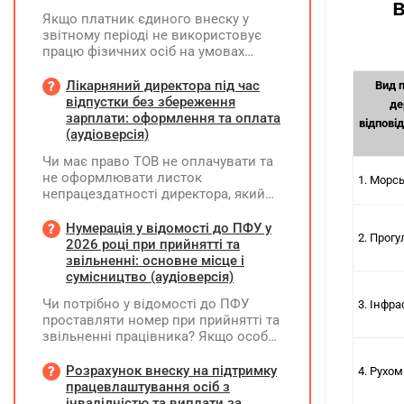
в
Якщо платник єдиного внеску у
звітному періоді не використовує
працю фізичних осіб на умовах
трудового договору (контракту) або
на інших умовах, передбачених
Лікарняний директора під час
Вид 
законодавством, Додаток Д1/
відпустки без збереження
де
Додаток ФІЗ-Д1 за відповідний
зарплати: оформлення та оплата
відпові
період не подається
(аудіоверсія)
Чи має право ТОВ не оплачувати та
не оформлювати листок
1. Морс
непрацездатності директора, який
перебуває у відпустці без
збереження заробітної плати під час
Нумерація у відомості до ПФУ у
2. Прогу
призупинення діяльності
2026 році при прийнятті та
підприємства?
звільненні: основне місце і
сумісництво (аудіоверсія)
Чи потрібно у відомості до ПФУ
3. Інфр
проставляти номер при прийнятті та
звільненні працівника? Якщо особа
одночасно працювала за основним
місцем роботи та за сумісництвом,
Розрахунок внеску на підтримку
4. Рухо
чи рахується це як два роботодавці?
працевлаштування осіб з
інвалідністю та виплати за