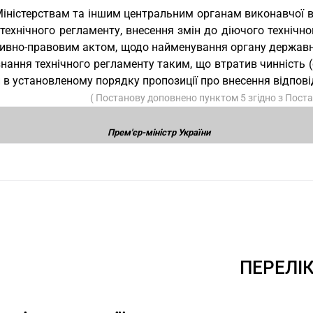
Міністерствам та іншим центральним органам виконавчої в
 технічного регламенту, внесення змін до діючого техніч
ивно-правовим актом, щодо найменування органу державно
нання технічного регламенту таким, що втратив чинність (
 в установленому порядку пропозиції про внесення відповід
( Постанову доповнено пунктом 5 згідно з Пос
Прем'єр-міністр України
ПЕРЕЛІ