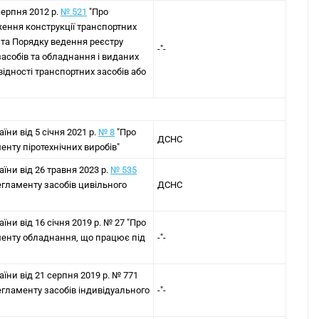
серпня 2012 р.
№ 521
"Про
ення конструкції транспортних
я та Порядку ведення реєстру
-"-
засобів та обладнання і виданих
ідності транспортних засобів або
їни від 5 січня 2021 р.
№ 8
"Про
ДСНС
нту піротехнічних виробів"
аїни від 26 травня 2023 р.
№ 535
егламенту засобів цивільного
ДСНС
їни від 16 січня 2019 р. № 27 "Про
менту обладнання, що працює під
-"-
аїни від 21 серпня 2019 р. № 771
егламенту засобів індивідуального
-"-