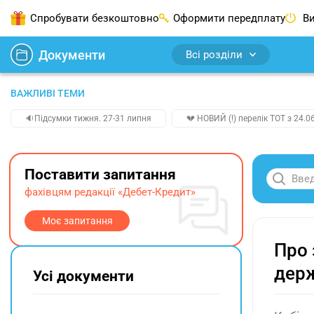
Спробувати безкоштовно
Оформити передплату
Ви
Документи
Всі розділи
ВАЖЛИВІ ТЕМИ
🔉Підсумки тижня. 27-31 липня
💔 НОВИЙ (!) перелік ТОТ з 24.06
Поставити запитання
фахівцям редакції «Дебет-Кредит»
Моє запитання
Про 
держ
Усі документи