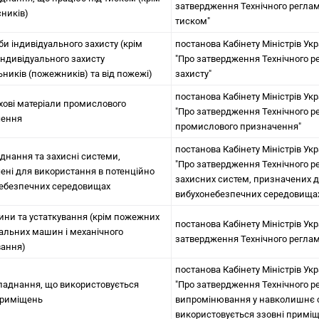
затвердження Технічного регла
сників)
тиском"
би індивідуального захисту (крім
постанова Кабінету Міністрів Укр
 індивідуального захисту
"Про затвердження Технічного р
ьників (пожежників) та від пожежі)
захисту"
постанова Кабінету Міністрів Укр
ухові матеріали промислового
"Про затвердження Технічного р
чення
промислового призначення"
постанова Кабінету Міністрів Укр
аднання та захисні системи,
"Про затвердження Технічного р
ені для використання в потенційно
захисних систем, призначених д
ебезпечних середовищах
вибухонебезпечних середовища
ини та устаткування (крім пожежних
постанова Кабінету Міністрів Укра
вальних машин і механічного
затвердження Технічного регла
вання)
постанова Кабінету Міністрів Укр
бладнання, що використовується
"Про затвердження Технічного 
приміщень
випромінювання у навколишнє 
використовується ззовні примі