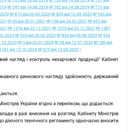
2019
№ 735 від 14.08.2019
№ 736 від 14.08.2019
№ 737 від
2019
№ 741 від 14.08.2019
№ 742 від 14.08.2019
№ 771 від
.2020
№ 815 від 09.09.2020
№ 834 від 16.09.2020
№ 955 від
2021
№ 65 від 20.01.2021
№ 158 від 24.02.2021
№ 432 від
2021
№ 1376 від 23.12.2021
№ 1379 від 23.12.2021
№ 1381
02.2023
№ 535 від 26.05.2023
№ 834 від 08.08.2023
№ 933
1.12.2023
№ 3 від 03.01.2024
№ 28 від 12.01.2024
№ 180 від
1181 від 15.10.2024
№ 973 від 13.08.2025
)
ий нагляд і контроль нехарчової продукції" Кабінет
державного ринкового нагляду здійснюють державний
даються.
іністрів України згідно з переліком, що додається.
лади в разі внесення на розгляд Кабінету Міністрів
 до діючого технічного регламенту одночасно вносити