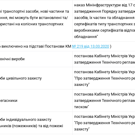
наказ Мінінфраструктури від 17 
ні транспортні засоби, нові частини та
затвердження Порядку затвердж
ння, які можуть бути встановлені та/
засобів, їх частин та обладнанн
ористані на колісних транспортних
сертифікатів типу транспортних 
виробниками сертифікатів відпов
обладнання"
 6 виключено на підставі Постанови КМ
№ 219 від 13.03.2020
)
постанова Кабінету Міністрів Укра
ехнічні вироби
затвердження Технічного регламе
постанова Кабінету Міністрів Укр
оби цивільного захисту
"Про затвердження Технічного р
захисту"
постанова Кабінету Міністрів Укра
гнегасники
затвердження Технічного регла
тиском"
постанова Кабінету Міністрів Укр
оби індивідуального захисту
"Про затвердження Технічного р
ьників (пожежників) та від пожежі
захисту"