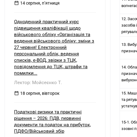
14 серпня, пʼятниця
вогнега
12. Засо
Одноденний практичний курс
засобів
підвищення кваліфікації щодо
рятувал
військового обліку «Організація та
ведення військового обліку: зміни з
13. Виб
27 червня! Електронний
призна
персональний облік, ведення
списків, е-ВОД, звірки з ТЦК,
повідомлення до ТЦК, штрафи та
14. Обл
помилки...
признач
вибухон
Лектор: Мойсеєнко Т.
18 серпня, вівторок
15. Маш
та ряту
устатку
Податкові ризики та практичні
рішення – 2026: ПДВ, первинні
15-1. О
документи та податок на прибуток,
ззовні 
ПДФО/Військовий збір