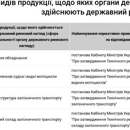
идів продукції, щодо яких органи 
здійснюють державний 
продукції, щодо якого здійснюється
ржавний ринковий нагляд (сфера
Найменування нормативно-право
дальності органу державного ринкового
на відповідни
нагляду)
постанова Кабінету Міністрів Укр
ьке обладнання
"Про затвердження Технічного р
постанова Кабінету Міністрів Укр
лянкові судна і водні мотоцикли
"Про затвердження Технічного р
водних мотоциклів"
постанова Кабінету Міністрів Укр
аструктура залізничного транспорту
"Про затвердження Технічного р
залізничного транспорту"
постанова Кабінету Міністрів Укр
мий склад залізничного транспорту
"Про затвердження Технічного р
складу залізничного транспорту