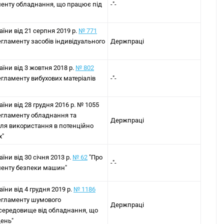
менту обладнання, що працює під
-"-
аїни від 21 серпня 2019 р.
№ 771
егламенту засобів індивідуального
Держпраці
аїни від 3 жовтня 2018 р.
№ 802
егламенту вибухових матеріалів
-"-
аїни від 28 грудня 2016 р. № 1055
егламенту обладнання та
Держпраці
ля використання в потенційно
х"
їни від 30 січня 2013 р.
№ 62
"Про
-"-
менту безпеки машин"
аїни від 4 грудня 2019 р.
№ 1186
регламенту шумового
Держпраці
середовище від обладнання, що
щень"