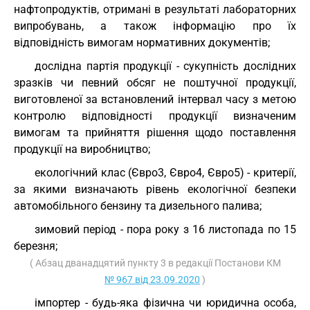
нафтопродуктів, отримані в результаті лабораторних
випробувань, а також інформацію про їх
відповідність вимогам нормативних документів;
дослідна партія продукції - сукупність дослідних
зразків чи певний обсяг не поштучної продукції,
виготовленої за встановлений інтервал часу з метою
контролю відповідності продукції визначеним
вимогам та прийняття рішення щодо поставлення
продукції на виробництво;
екологічний клас (Євро3, Євро4, Євро5) - критерії,
за якими визначають рівень екологічної безпеки
автомобільного бензину та дизельного палива;
зимовий період - пора року з 16 листопада по 15
березня;
( Абзац дванадцятий пункту 3 в редакції Постанови КМ
№ 967 від 23.09.2020
)
імпортер - будь-яка фізична чи юридична особа,