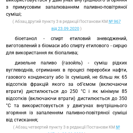
з примусовим запалюванням паливно-повітряної
суміші;
( Абзац другий пункту 3 в редакції Постанови КМ
№ 967
від 23.09.2020
)
біоетанол - спирт етиловий зневоджений,
виготовлений з біомаси або спирту етилового - сирцю
для використання як біопалива;
дизельне паливо (газойль) - суміш рідких
вуглеводнів, отриманих в процесі переробки нафти,
газового конденсату або їх сумішей, не більш як 65
відсотків фракцій якого за об’ємом (включаючи
втрати) дистилюється до 250 °С і як мінімум 85
відсотків (включаючи втрати) дистилюється до 350
°С та використовується у двигунах внутрішнього
згоряння із запаленням паливно-повітряної суміші
від стискання;
( Абзац четвертий пункту 3 в редакції Постанови КМ
№