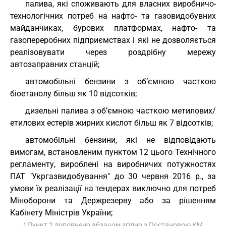
палива, які споживають для власних виробничо-
технологічних потреб на нафто- та газовидобувних
майданчиках, бурових платформах, нафто- та
газопереробних підприємствах і які не дозволяється
реалізовувати через роздрібну мережу
автозаправних станцій;
автомобільні бензини з об’ємною часткою
біоетанолу більш як 10 відсотків;
дизельні палива з об’ємною часткою метилових/
етилових естерів жирних кислот більш як 7 відсотків;
автомобільні бензини, які не відповідають
вимогам, встановленим пунктом 12 цього Технічного
регламенту, вироблені на виробничих потужностях
ПАТ "Укргазвидобування" до 30 червня 2016 р., за
умови їх реалізації на тендерах виключно для потреб
Міноборони та Держрезерву або за рішенням
Кабінету Міністрів України;
( Пункт 2 доповнено абзацом згідно з Постановою КМ