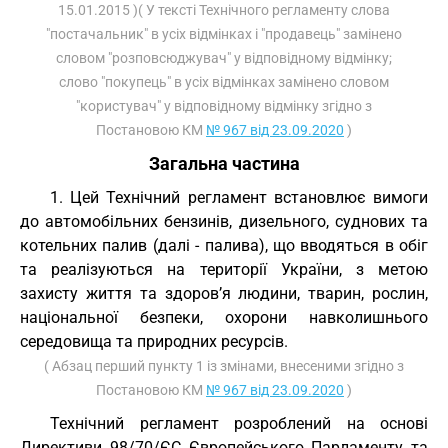
15.01.2015 )( У тексті Технічного регламенту слова
"постачальник" в усіх відмінках і "продавець" замінено
словом "розповсюджувач" у відповідному відмінку;
слово "покупець" в усіх відмінках замінено словом
"користувач" у відповідному відмінку згідно з
Постановою КМ
№ 967 від 23.09.2020
)
Загальна частина
1. Цей Технічний регламент встановлює вимоги
до автомобільних бензинів, дизельного, суднових та
котельних палив (далі - палива), що вводяться в обіг
та реалізуються на території України, з метою
захисту життя та здоров’я людини, тварин, рослин,
національної безпеки, охорони навколишнього
середовища та природних ресурсів.
( Абзац перший пункту 1 із змінами, внесеними згідно з
Постановою КМ
№ 967 від 23.09.2020
)
Технічний регламент розроблений на основі
Директиви 98/70/ЄС Європейського Парламенту та