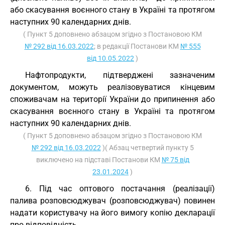
або скасування воєнного стану в Україні та протягом
наступних 90 календарних днів.
( Пункт 5 доповнено абзацом згідно з Постановою КМ
№ 292 від 16.03.2022
; в редакції Постанови КМ
№ 555
від 10.05.2022
)
Нафтопродукти, підтверджені зазначеним
документом, можуть реалізовуватися кінцевим
споживачам на території України до припинення або
скасування воєнного стану в Україні та протягом
наступних 90 календарних днів.
( Пункт 5 доповнено абзацом згідно з Постановою КМ
№ 292 від 16.03.2022
)( Абзац четвертий пункту 5
виключено на підставі Постанови КМ
№ 75 від
23.01.2024
)
6. Під час оптового постачання (реалізації)
палива розповсюджувач (розповсюджувач) повинен
надати користувачу на його вимогу копію декларації
про відповідність.