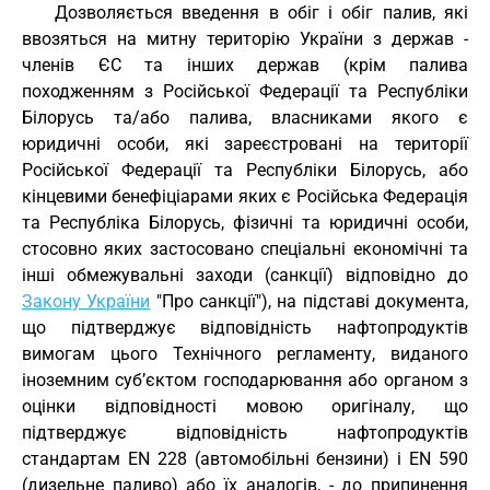
Дозволяється введення в обіг і обіг палив, які
ввозяться на митну територію України з держав -
членів ЄС та інших держав (крім палива
походженням з Російської Федерації та Республіки
Білорусь та/або палива, власниками якого є
юридичні особи, які зареєстровані на території
Російської Федерації та Республіки Білорусь, або
кінцевими бенефіціарами яких є Російська Федерація
та Республіка Білорусь, фізичні та юридичні особи,
стосовно яких застосовано спеціальні економічні та
інші обмежувальні заходи (санкції) відповідно до
Закону України
"Про санкції"), на підставі документа,
що підтверджує відповідність нафтопродуктів
вимогам цього Технічного регламенту, виданого
іноземним суб’єктом господарювання або органом з
оцінки відповідності мовою оригіналу, що
підтверджує відповідність нафтопродуктів
стандартам EN 228 (автомобільні бензини) і EN 590
(дизельне паливо) або їх аналогів, - до припинення