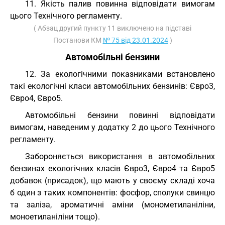
11. Якість палив повинна відповідати вимогам
цього Технічного регламенту.
( Абзац другий пункту 11 виключено на підставі
Постанови КМ
№ 75 від 23.01.2024
)
Автомобільні бензини
12. За екологічними показниками встановлено
такі екологічні класи автомобільних бензинів: Євро3,
Євро4, Євро5.
Автомобільні бензини повинні відповідати
вимогам, наведеним у додатку 2 до цього Технічного
регламенту.
Забороняється використання в автомобільних
бензинах екологічних класів Євро3, Євро4 та Євро5
добавок (присадок), що мають у своєму складі хоча
б один з таких компонентів: фосфор, сполуки свинцю
та заліза, ароматичні аміни (монометиланіліни,
моноетиланіліни тощо).