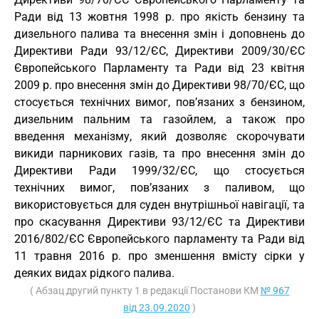
Ради від 13 жовтня 1998 р. про якість бензину та
дизельного палива та внесення змін і доповнень до
Директиви Ради 93/12/ЄС, Директиви 2009/30/ЄC
Європейського Парламенту та Ради від 23 квітня
2009 р. про внесення змін до Директиви 98/70/ЄС, що
стосується технічних вимог, пов’язаних з бензином,
дизельним пальним та газойлем, а також про
введення механізму, який дозволяє скорочувати
викиди парникових газів, та про внесення змін до
Директиви Ради 1999/32/ЄС, що стосується
технічних вимог, пов’язаних з паливом, що
використовується для суден внутрішньої навігації, та
про скасування Директиви 93/12/ЄС та Директиви
2016/802/ЄС Європейського парламенту та Ради від
11 травня 2016 р. про зменшення вмісту сірки у
деяких видах рідкого палива.
( Абзац другий пункту 1 в редакції Постанови КМ
№ 967
від 23.09.2020
)