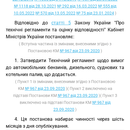
№ 1118 від 28.10.2021
№ 292 від 16.03.2022
№ 555 від
10.05.2022
№ 570 від 13.05.2022
№ 75 від 23.01.2024
)
Відповідно до
статті 5
Закону України "Про
технічні регламенти та оцінку відповідності" Кабінет
Міністрів України постановляє:
( Вступна частина із змінами, внесеними згідно з
Постановою КМ
№ 967 від 23.09.2020
)
1. Затвердити Технічний регламент щодо вимог
до автомобільних бензинів, дизельного, суднових та
котельних палив, що додається.
( Пункт 1 із змінами, внесеними згідно з Постановою
КМ
№ 967 від 23.09.2020
)( Пункт 2 виключено на
підставі Постанови КМ
№ 967 від 23.09.2020
)( Пункт 3
виключено на підставі Постанови КМ
№ 967 від
23.09.2020
)
4. Ця постанова набирає чинності через шість
місяців з дня опублікування.