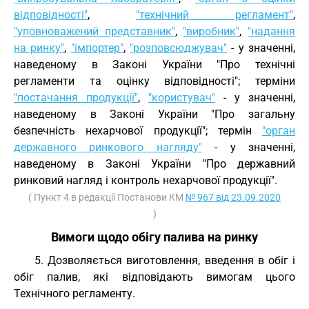
відповідності"
,
"технічний регламент"
,
"уповноважений представник"
,
"виробник"
,
"надання
на ринку"
,
"імпортер"
,
"розповсюджувач"
- у значенні,
наведеному в Законі України "Про технічні
регламенти та оцінку відповідності"; терміни
"постачання продукції"
,
"користувач"
- у значенні,
наведеному в Законі України "Про загальну
безпечність нехарчової продукції"; термін
"орган
державного ринкового нагляду"
- у значенні,
наведеному в Законі України "Про державний
ринковий нагляд і контроль нехарчової продукції".
( Пункт 4 в редакції Постанови КМ
№ 967 від 23.09.2020
)
Вимоги щодо обігу палива на ринку
5. Дозволяється виготовлення, введення в обіг і
обіг палив, які відповідають вимогам цього
Технічного регламенту.