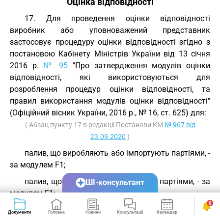
Оцінка відповідності
17. Для проведення оцінки відповідності
виробник або уповноважений представник
застосовує процедуру оцінки відповідності згідно з
постановою Кабінету Міністрів України від 13 січня
2016 р.
№ 95
"Про затвердження модулів оцінки
відповідності, які використовуються для
розроблення процедур оцінки відповідності, та
правил використання модулів оцінки відповідності"
(Офіційний вісник України, 2016 р., № 16, ст. 625) для:
( Абзац пункту 17 в редакції Постанови КМ
№ 967 від
23.09.2020
)
палив, що виробляють або імпортують партіями, -
за модулем F1;
палив, що виробляють дослідними партіями, - за
ШІ-консультант
модулем F1;
0
палив, що виробляють серійно, - за модулем A1.
Документи
Головна
Новини
Консультації
Календар
Сервіси