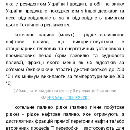
яка є резидентом України і вводить в обіг на ринку
України продукцію походженням з іншої держави та
несе відповідальність за її відповідність вимогам
цього Технічного регламенту;
котельне паливо (мазут) - рідке залишкове
нафтове паливо, що використовується в
стаціонарних теплових та енергетичних установках і
промислових печах (крім газойлю та суднового
палива), фракції якого менш як 65 відсотків за
об’ємом (включаючи втрати) дистилюються до 250
°С і як мінімум википають за температури вище 360
°С;
( Абзац чотирнадцятий пункту 3 в редакції Постанови
КМ
№ 967 від 23.09.2020
)
котельне паливо рідке (паливо пічне побутове
рідке) - рідке нафтове паливо, яке отримують з
дистилятних фракцій прямої перегонки нафти та/або
вторинних процесів її переробки і застосовують для