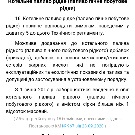
Котельне паливо рідке (паливо пічне побутове
рідке)
16. Котельне паливо рідке (паливо пічне побутове
рідке) повинне відповідати вимогам, наведеним у
додатку 5 до цього Технічного регламенту.
Можливе додавання до котельного палива
рідкого (палива пічного побутового рідкого) добавок
(присадок), добавок на основі метилових/етилових
естерів жирних кислот, які не погіршують
експлуатаційних та екологічних показників палива та
допущені до застосування в установленому порядку.
З 1 січня 2017 р. забороняється введення в обіг
котельного палива рідкого (палива пічного
побутового рідкого) з вмістом сірки більше ніж 1
відсоток масовий.
( Абзац третій пункту 16 із змінами, внесеними згідно з
Постановою КМ
№ 967 від 23.09.2020
)