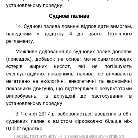
установленому порядку.
Суднові палива
14. Суднові палива повинні відповідати вимогам,
наведеним у додатку 4 до цього Технічного
регламенту.
Можливе додавання до суднових палив добавок
(присадок), добавок на основі метилових/етилових
естерів жирних кислот, які не погіршують
експлуатаційних показників палива, не впливають
негативно на екологічні, енергетичні та економічні
показники двигунів, що підтверджено результатами
випробувань, та допущені до застосування в
установленому порядку.
З 1 січня 2017 р. забороняється введення в обіг
суднових палив з вмістом сірководню більше ніж
0,0002 відсотка.
( Абзац третій пункту 14 із змінами, внесеними згідно з