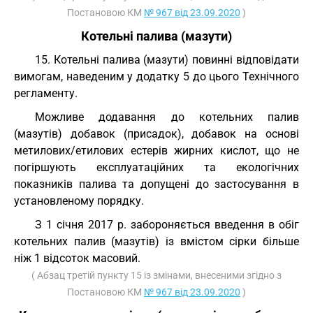
Постановою КМ
№ 967 від 23.09.2020
)
Котельні палива (мазути)
15. Котельні палива (мазути) повинні відповідати
вимогам, наведеним у додатку 5 до цього Технічного
регламенту.
Можливе додавання до котельних палив
(мазутів) добавок (присадок), добавок на основі
метилових/етилових естерів жирних кислот, що не
погіршують експлуатаційних та екологічних
показників палива та допущені до застосування в
установленому порядку.
З 1 січня 2017 р. забороняється введення в обіг
котельних палив (мазутів) із вмістом сірки більше
ніж 1 відсоток масовий.
( Абзац третій пункту 15 із змінами, внесеними згідно з
Постановою КМ
№ 967 від 23.09.2020
)