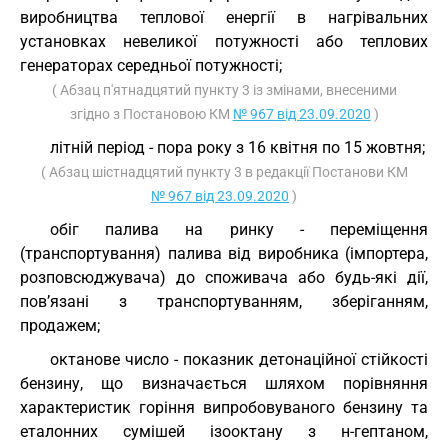
виробництва теплової енергії в нагрівальних
установках невеликої потужності або теплових
генераторах середньої потужності;
( Абзац п'ятнадцятий пункту 3 із змінами, внесеними
згідно з Постановою КМ
№ 967 від 23.09.2020
)
літній період - пора року з 16 квітня по 15 жовтня;
( Абзац шістнадцятий пункту 3 в редакції Постанови КМ
№ 967 від 23.09.2020
)
обіг палива на ринку - переміщення
(транспортування) палива від виробника (імпортера,
розповсюджувача) до споживача або будь-які дії,
пов’язані з транспортуванням, зберіганням,
продажем;
октанове число - показник детонаційної стійкості
бензину, що визначається шляхом порівняння
характеристик горіння випробовуваного бензину та
еталонних сумішей ізооктану з н-гептаном,