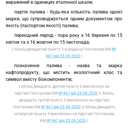
виражений в одиницях еталонної шкали;
партія палива - будь-яка кількість палива однієї
марки, що супроводжується одним документом про
якість (паспортом якості) палива;
перехідний період - пора року з 16 березня по 15
квітня та з 16 жовтня по 15 листопада;
( Абзац двадцятий пункту 3 в редакції Постанови КМ
№
967 від 23.09.2020
)
позначення палива - назва та марка
нафтопродукту, що містить екологічний клас та
символ вмісту біокомпонентів;
( Абзац двадцять другий пункту 3 виключено на
підставі Постанови КМ
№ 967 від 23.09.2020
)( Абзац
двадцять третій пункту 3 виключено на підставі
Постанови КМ
№ 967 від 23.09.2020
)( Абзац двадцять
четвертий пункту 3 виключено на підставі Постанови
КМ
№ 967 від 23.09.2020
)