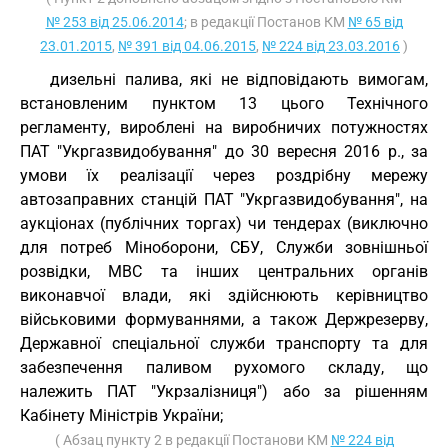
№ 253 від 25.06.2014
; в редакції Постанов КМ
№ 65 від
23.01.2015
,
№ 391 від 04.06.2015
,
№ 224 від 23.03.2016
)
дизельні палива, які не відповідають вимогам,
встановленим пунктом 13 цього Технічного
регламенту, вироблені на виробничих потужностях
ПАТ "Укргазвидобування" до 30 вересня 2016 р., за
умови їх реалізації через роздрібну мережу
автозаправних станцій ПАТ "Укргазвидобування", на
аукціонах (публічних торгах) чи тендерах (виключно
для потреб Міноборони, СБУ, Служби зовнішньої
розвідки, МВС та інших центральних органів
виконавчої влади, які здійснюють керівництво
військовими формуваннями, а також Держрезерву,
Державної спеціальної служби транспорту та для
забезпечення паливом рухомого складу, що
належить ПАТ "Укрзалізниця") або за рішенням
Кабінету Міністрів України;
( Абзац пункту 2 в редакції Постанови КМ
№ 224 від