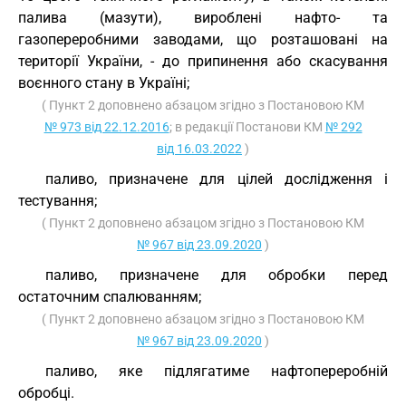
палива (мазути), вироблені нафто- та
газопереробними заводами, що розташовані на
території України, - до припинення або скасування
воєнного стану в Україні;
( Пункт 2 доповнено абзацом згідно з Постановою КМ
№ 973 від 22.12.2016
; в редакції Постанови КМ
№ 292
від 16.03.2022
)
паливо, призначене для цілей дослідження і
тестування;
( Пункт 2 доповнено абзацом згідно з Постановою КМ
№ 967 від 23.09.2020
)
паливо, призначене для обробки перед
остаточним спалюванням;
( Пункт 2 доповнено абзацом згідно з Постановою КМ
№ 967 від 23.09.2020
)
паливо, яке підлягатиме нафтопереробній
обробці.