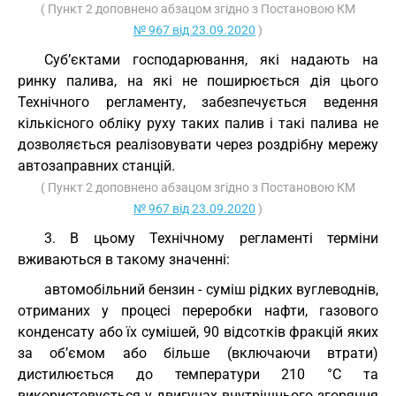
( Пункт 2 доповнено абзацом згідно з Постановою КМ
№ 967 від 23.09.2020
)
Суб’єктами господарювання, які надають на
ринку палива, на які не поширюється дія цього
Технічного регламенту, забезпечується ведення
кількісного обліку руху таких палив і такі палива не
дозволяється реалізовувати через роздрібну мережу
автозаправних станцій.
( Пункт 2 доповнено абзацом згідно з Постановою КМ
№ 967 від 23.09.2020
)
3. В цьому Технічному регламенті терміни
вживаються в такому значенні:
автомобільний бензин - суміш рідких вуглеводнів,
отриманих у процесі переробки нафти, газового
конденсату або їх сумішей, 90 відсотків фракцій яких
за об’ємом або більше (включаючи втрати)
дистилюється до температури 210 °С та
використовується у двигунах внутрішнього згоряння