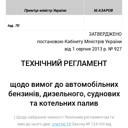
Прем'єр-міністр України
М.АЗАРОВ
Інд. 70
ЗАТВЕРДЖЕНО
постановою Кабінету Міністрів України
від 1 серпня 2013 р. № 927
ТЕХНІЧНИЙ РЕГЛАМЕНТ
щодо вимог до автомобільних
бензинів, дизельного, суднових
та котельних палив
( Щодо набрання чинності Технічним регламентом та
змін до нього див.
статтю 19
Закону № 124-VIII від