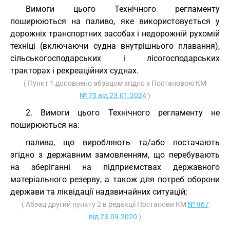
Вимоги цього Технічного регламенту
поширюються на паливо, яке використовується у
дорожніх транспортних засобах і недорожній рухомій
техніці (включаючи судна внутрішнього плавання),
сільськогосподарських і лісогосподарських
тракторах і рекреаційних суднах.
( Пункт 1 доповнено абзацом згідно з Постановою КМ
№ 75 від 23.01.2024
)
2. Вимоги цього Технічного регламенту не
поширюються на:
палива, що виробляють та/або постачають
згідно з державним замовленням, що перебувають
на зберіганні на підприємствах державного
матеріального резерву, а також для потреб оборони
держави та ліквідації надзвичайних ситуацій;
( Абзац другий пункту 2 в редакції Постанови КМ
№ 967
від 23.09.2020
)