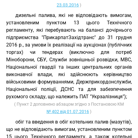
23.03.2016
)
дизельні палива, які не відповідають вимогам,
установленим пунктом 13 цього Технічного
регламенту, які перебувають на балансі дочірнього
підприємства "ПрикарпатЗахідтранс" до 31 грудня
2016 р., за умови їх реалізації на аукціонах (публічних
торгах) чи тендерах (виключно для потреб
Міноборони, СБУ, Служби зовнішньої розвідки, МВС,
Національної гвардії та інших центральних органів
виконавчої влади, які здійснюють керівництво
військовими формуваннями, Держприкордонслужби,
Національної поліції, ДСНС та для забезпечення
рухомого складу, що належить ПАТ "Укрзалізниця");
( Пункт 2 доповнено абзацом згідно з Постановою КМ
№ 402 від 01.07.2016
)
обіг та введення в обіг котельних палив (мазутів),
що не відповідають вимогам, установленим пунктом
15 цього Технічного регламенту, а також котельні