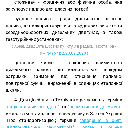
споживач - юридична або фізична особа, яка
закуповує паливо для власних потреб;
суднове паливо - рідке дистилятне нафтове
паливо, що використовується в суднових високо- та
середньооборотних дизельних двигунах, а також
газотурбінних установках;
( Абзац двадцять шостий пункту 3 в редакції Постанови
КМ
№ 967 від 23.09.2020
)
цетанове число - показник займистості
дизельного палива, що визначається періодом
затримки займання від стиснення паливно-
повітряної суміші, виражений в одиницях еталонної
шкали.
4. Для цілей цього Технічного регламенту терміни
"національний стандарт"
та
"нормативний документ"
вживаються у значенні, наведеному в Законі України
"Про стандартизацію"; терміни
"введення в обіг"
,
"випробувальна лабораторія"
,
"орган з оцінки