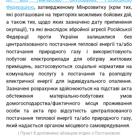
Федерацією
, затвердженому Мінрозвитку (крім тих,
які розташовані на територіях можливих бойових дій,
а також тих, щодо яких зазначено дату припинення
окупації), та які внаслідок збройної агресії Російської
Федерації проти України залишилися без
централізованого постачання теплової енергії та/або
постачання природного газу і використовують
побутові електроприлади для обігріву житлових
приміщень, застосовуються соціальні нормативи на
комунальну послугу з постачання та розподілу
електричної енергії для індивідуального опалення.
Зазначені розрахунки здійснюються на підставі акта
обстеження матеріально-побутових умов
домогосподарства/фактичного місця проживання
особи та акта про відсутність централізованого
постачання теплової енергії та/або природного газу,
який надається органом місцевого самоврядування.
( Пункт 8 доповнено абзацом згідно з Постановою