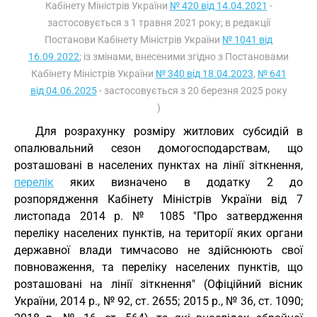
Кабінету Міністрів України
№ 420 від 14.04.2021
-
застосовується з 1 травня 2021 року; в редакції
Постанови Кабінету Міністрів України
№ 1041 від
16.09.2022
; із змінами, внесеними згідно з Постановами
Кабінету Міністрів України
№ 340 від 18.04.2023
,
№ 641
від 04.06.2025
- застосовується з 20 березня 2025 року
)
Для розрахунку розміру житлових субсидій в
опалювальний сезон домогосподарствам, що
розташовані в населених пунктах на лінії зіткнення,
перелік
яких визначено в додатку 2 до
розпорядження Кабінету Міністрів України від 7
листопада 2014 р. № 1085 "Про затвердження
переліку населених пунктів, на території яких органи
державної влади тимчасово не здійснюють свої
повноваження, та переліку населених пунктів, що
розташовані на лінії зіткнення" (Офіційний вісник
України, 2014 р., № 92, ст. 2655; 2015 р., № 36, ст. 1090;