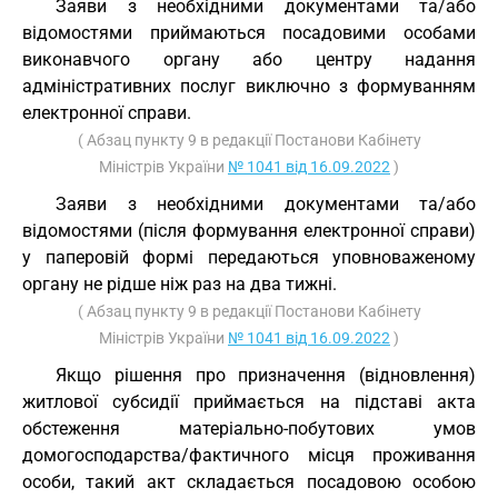
Заяви з необхідними документами та/або
відомостями приймаються посадовими особами
виконавчого органу або центру надання
адміністративних послуг виключно з формуванням
електронної справи.
( Абзац пункту 9 в редакції Постанови Кабінету
Міністрів України
№ 1041 від 16.09.2022
)
Заяви з необхідними документами та/або
відомостями (після формування електронної справи)
у паперовій формі передаються уповноваженому
органу не рідше ніж раз на два тижні.
( Абзац пункту 9 в редакції Постанови Кабінету
Міністрів України
№ 1041 від 16.09.2022
)
Якщо рішення про призначення (відновлення)
житлової субсидії приймається на підставі акта
обстеження матеріально-побутових умов
домогосподарства/фактичного місця проживання
особи, такий акт складається посадовою особою