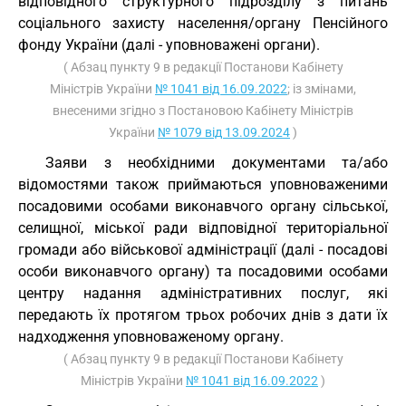
відповідного структурного підрозділу з питань
соціального захисту населення/органу Пенсійного
фонду України (далі - уповноважені органи).
( Абзац пункту 9 в редакції Постанови Кабінету
Міністрів України
№ 1041 від 16.09.2022
; із змінами,
внесеними згідно з Постановою Кабінету Міністрів
України
№ 1079 від 13.09.2024
)
Заяви з необхідними документами та/або
відомостями також приймаються уповноваженими
посадовими особами виконавчого органу сільської,
селищної, міської ради відповідної територіальної
громади або військової адміністрації (далі - посадові
особи виконавчого органу) та посадовими особами
центру надання адміністративних послуг, які
передають їх протягом трьох робочих днів з дати їх
надходження уповноваженому органу.
( Абзац пункту 9 в редакції Постанови Кабінету
Міністрів України
№ 1041 від 16.09.2022
)