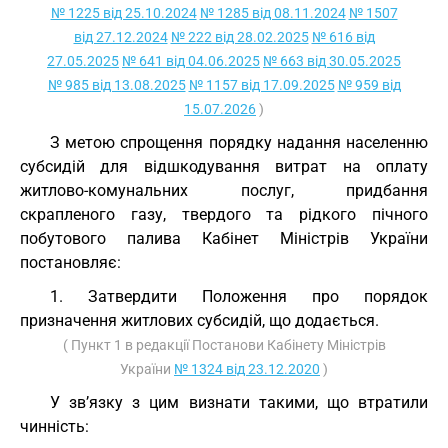
№ 1225 від 25.10.2024
№ 1285 від 08.11.2024
№ 1507
від 27.12.2024
№ 222 від 28.02.2025
№ 616 від
27.05.2025
№ 641 від 04.06.2025
№ 663 від 30.05.2025
№ 985 від 13.08.2025
№ 1157 від 17.09.2025
№ 959 від
15.07.2026
)
З метою спрощення порядку надання населенню
субсидій для відшкодування витрат на оплату
житлово-комунальних послуг, придбання
скрапленого газу, твердого та рідкого пічного
побутового палива Кабінет Міністрів України
постановляє:
1. Затвердити Положення про порядок
призначення житлових субсидій, що додається.
( Пункт 1 в редакції Постанови Кабінету Міністрів
України
№ 1324 від 23.12.2020
)
У зв’язку з цим визнати такими, що втратили
чинність: