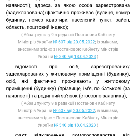
наявності); адреса, за якою особа зареєстрована
(задекларована)/фактично проживає (вулиця, номер
будинку, номер квартири, населений пункт, район,
область, поштовий індекс);
( Абзац пункту 9 в редакції Постанови Кабінету
Міністрів України
№ 607 від 20.05.2022
; із змінами,
внесеними згідно з Постановою Кабінету Міністрів
України
№ 340 від 18.04.2023
)
відомості про осіб, зареєстрованих/
задекларованих у житловому приміщенні (будинку),
осіб, які фактично проживають у житловому
приміщенні (будинку) (прізвище, ім’я, по батькові (за
наявності) та родинний зв’язок (стосовно заявника);
( Абзац пункту 9 в редакції Постанови Кабінету
Міністрів України
№ 607 від 20.05.2022
; із змінами,
внесеними згідно з Постановою Кабінету Міністрів
України
№ 340 від 18.04.2023
)
факт відключення домогосподарства від