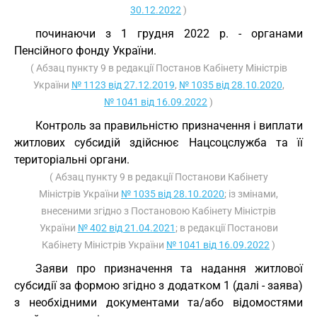
30.12.2022
)
починаючи з 1 грудня 2022 р. - органами
Пенсійного фонду України.
( Абзац пункту 9 в редакції Постанов Кабінету Міністрів
України
№ 1123 від 27.12.2019
,
№ 1035 від 28.10.2020
,
№ 1041 від 16.09.2022
)
Контроль за правильністю призначення і виплати
житлових субсидій здійснює Нацсоцслужба та її
територіальні органи.
( Абзац пункту 9 в редакції Постанови Кабінету
Міністрів України
№ 1035 від 28.10.2020
; із змінами,
внесеними згідно з Постановою Кабінету Міністрів
України
№ 402 від 21.04.2021
; в редакції Постанови
Кабінету Міністрів України
№ 1041 від 16.09.2022
)
Заяви про призначення та надання житлової
субсидії за формою згідно з додатком 1 (далі - заява)
з необхідними документами та/або відомостями