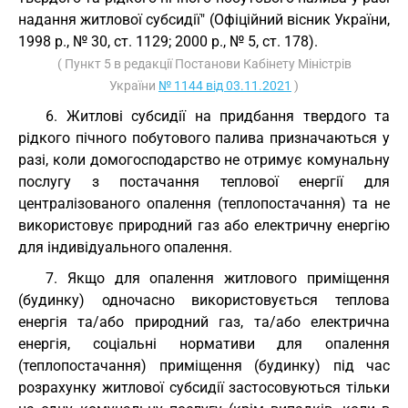
надання житлової субсидії" (Офіційний вісник України,
1998 р., № 30, ст. 1129; 2000 р., № 5, ст. 178).
( Пункт 5 в редакції Постанови Кабінету Міністрів
України
№ 1144 від 03.11.2021
)
6. Житлові субсидії на придбання твердого та
рідкого пічного побутового палива призначаються у
разі, коли домогосподарство не отримує комунальну
послугу з постачання теплової енергії для
централізованого опалення (теплопостачання) та не
використовує природний газ або електричну енергію
для індивідуального опалення.
7. Якщо для опалення житлового приміщення
(будинку) одночасно використовується теплова
енергія та/або природний газ, та/або електрична
енергія, соціальні нормативи для опалення
(теплопостачання) приміщення (будинку) під час
розрахунку житлової субсидії застосовуються тільки