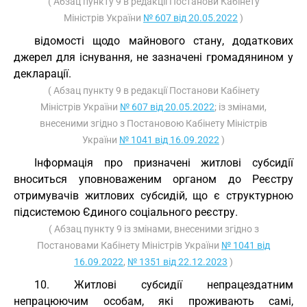
( Абзац пункту 9 в редакції Постанови Кабінету
Міністрів України
№ 607 від 20.05.2022
)
відомості щодо майнового стану, додаткових
джерел для існування, не зазначені громадянином у
декларації.
( Абзац пункту 9 в редакції Постанови Кабінету
Міністрів України
№ 607 від 20.05.2022
; із змінами,
внесеними згідно з Постановою Кабінету Міністрів
України
№ 1041 від 16.09.2022
)
Інформація про призначені житлові субсидії
вноситься уповноваженим органом до Реєстру
отримувачів житлових субсидій, що є структурною
підсистемою Єдиного соціального реєстру.
( Абзац пункту 9 із змінами, внесеними згідно з
Постановами Кабінету Міністрів України
№ 1041 від
16.09.2022
,
№ 1351 від 22.12.2023
)
10. Житлові субсидії непрацездатним
непрацюючим особам, які проживають самі,