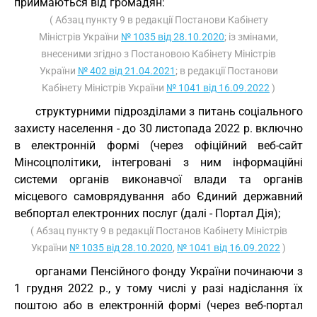
приймаються від громадян:
( Абзац пункту 9 в редакції Постанови Кабінету
Міністрів України
№ 1035 від 28.10.2020
; із змінами,
внесеними згідно з Постановою Кабінету Міністрів
України
№ 402 від 21.04.2021
; в редакції Постанови
Кабінету Міністрів України
№ 1041 від 16.09.2022
)
структурними підрозділами з питань соціального
захисту населення - до 30 листопада 2022 р. включно
в електронній формі (через офіційний веб-сайт
Мінсоцполітики, інтегровані з ним інформаційні
системи органів виконавчої влади та органів
місцевого самоврядування або Єдиний державний
вебпортал електронних послуг (далі - Портал Дія);
( Абзац пункту 9 в редакції Постанов Кабінету Міністрів
України
№ 1035 від 28.10.2020
,
№ 1041 від 16.09.2022
)
органами Пенсійного фонду України починаючи з
1 грудня 2022 р., у тому числі у разі надіслання їх
поштою або в електронній формі (через веб-портал