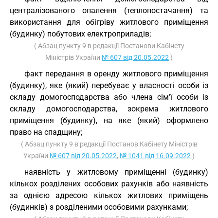
централізованого опалення (теплопостачання) та
використання для обігріву житлового приміщення
(будинку) побутових електроприладів;
( Абзац пункту 9 в редакції Постанови Кабінету
Міністрів України
№ 607 від 20.05.2022
)
факт передання в оренду житлового приміщення
(будинку), яке (який) перебуває у власності особи із
складу домогосподарства або члена сім’ї особи із
складу домогосподарства, зокрема житлового
приміщення (будинку), на яке (який) оформлено
право на спадщину;
( Абзац пункту 9 в редакції Постанов Кабінету Міністрів
України
№ 607 від 20.05.2022
,
№ 1041 від 16.09.2022
)
наявність у житловому приміщенні (будинку)
кількох розділених особових рахунків або наявність
за однією адресою кількох житлових приміщень
(будинків) з розділеними особовими рахунками;