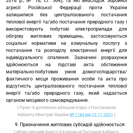
2018 р., № 16, ст. 564), та які внаслідок збройної
агресії Російської Федерації проти України
залишилися без централізованого постачання
теплової енергії та/або постачання природного газу і
використовують побутові електроприлади для
обігріву житлових приміщень, застосовуються
соціальні нормативи на комунальну послугу з
постачання та розподілу електричної енергії для
індивідуального опалення. Зазначені розрахунки
здійснюються на підставі акта обстеження
матеріально-побутових умов домогосподарства/
фактичного місця проживання особи та акта про
відсутність централізованого постачання теплової
енергії та/або природного газу, який надається
органом місцевого самоврядування.
( Пункт 8 доповнено абзацом згідно з Постановою
Кабінету Міністрів України
№ 1184 від 15.11.2021
)
9. Призначення житлових субсидій здійснюється:
( Абзац перший пункту 9 в редакції Постанов Кабінету