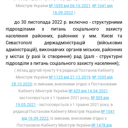
Міністрів України
№ 1035 від 06.10.2021
,
№ 1041 від
16.09.2022
)
до 30 листопада 2022 р. включно - структурними
підрозділами з питань соціального захисту
населення районних, районних у мм. Києві та
Севастополі держадміністрацій (військових
адміністрацій), виконавчих органів міських, районних
у містах (у разі їх створення) рад (далі - структурні
підрозділи з питань соціального захисту населення);
( Абзац другий пункту 9 в редакції Постанов Кабінету
Міністрів України
№ 1123 від 27.12.2019
,
№ 1035 від
28.10.2020
; із змінами, внесеними згідно з Постановами
Кабінету Міністрів України
№ 420 від 14.04.2021
-
застосовується з 1 травня 2021 року,
№ 505 від
19.05.2021
- застосовується з 1 травня 2021 року; в
редакції Постанови Кабінету Міністрів України
№ 1041
від 16.09.2022
; із змінами, внесеними згідно з
Постановою Кабінету Міністрів України
№ 1478 від