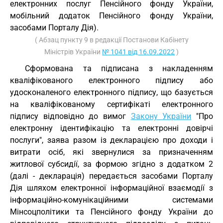
електронних послуг Пенсійного фонду України,
мобільний додаток Пенсійного фонду України,
засобами Порталу Дія).
( Абзац пункту 9 в редакції Постанови Кабінету
Міністрів України
№ 1041 від 16.09.2022
)
Сформована та підписана з накладенням
кваліфікованого електронного підпису або
удосконаленого електронного підпису, що базується
на кваліфікованому сертифікаті електронного
підпису відповідно до вимог
Закону України
"Про
електронну ідентифікацію та електронні довірчі
послуги", заява разом із декларацією про доходи і
витрати осіб, які звернулися за призначенням
житлової субсидії, за формою згідно з додатком 2
(далі - декларація) передається засобами Порталу
Дія шляхом електронної інформаційної взаємодії з
інформаційно-комунікаційними системами
Мінсоцполітики та Пенсійного фонду України до