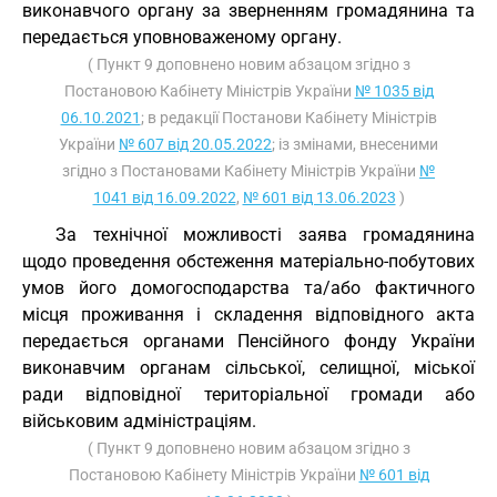
виконавчого органу за зверненням громадянина та
передається уповноваженому органу.
( Пункт 9 доповнено новим абзацом згідно з
Постановою Кабінету Міністрів України
№ 1035 від
06.10.2021
; в редакції Постанови Кабінету Міністрів
України
№ 607 від 20.05.2022
; із змінами, внесеними
згідно з Постановами Кабінету Міністрів України
№
1041 від 16.09.2022
,
№ 601 від 13.06.2023
)
За технічної можливості заява громадянина
щодо проведення обстеження матеріально-побутових
умов його домогосподарства та/або фактичного
місця проживання і складення відповідного акта
передається органами Пенсійного фонду України
виконавчим органам сільської, селищної, міської
ради відповідної територіальної громади або
військовим адміністраціям.
( Пункт 9 доповнено новим абзацом згідно з
Постановою Кабінету Міністрів України
№ 601 від