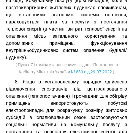
на одну комунальну послугу (крім випадків, коли в
багатоквартирних житлових будинках споживачам,
що встановили автономні системи опалення,
нараховується плата за послугу з постачання
теплової енергії (в частині витрат теплової енергії на
опалення місць загального користування та
допоміжних приміщень, функціонування
внутрішньобудинкових систем опалення будівлі/
будинку).
( Пункт 7 із змінами, внесеними згідно з Постановою
Кабінету Міністрів України
№ 839 від 29.07.2022
)
8. Якщо в установленому порядку здійснено
відключення споживачів від централізованого
опалення (теплопостачання) і громадяни для обігріву
приміщень використовують побутові
електроприлади, для розрахунку розміру житлових
субсидій в опалювальний сезон застосовуються
соціальні нормативи на комунальну послугу з
постачання та розподілу електричної енергії для