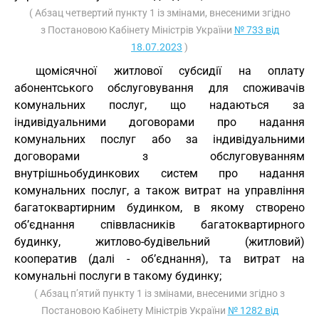
( Абзац четвертий пункту 1 із змінами, внесеними згідно
з Постановою Кабінету Міністрів України
№ 733 від
18.07.2023
)
щомісячної житлової субсидії на оплату
абонентського обслуговування для споживачів
комунальних послуг, що надаються за
індивідуальними договорами про надання
комунальних послуг або за індивідуальними
договорами з обслуговуванням
внутрішньобудинкових систем про надання
комунальних послуг, а також витрат на управління
багатоквартирним будинком, в якому створено
об’єднання співвласників багатоквартирного
будинку, житлово-будівельний (житловий)
кооператив (далі - об’єднання), та витрат на
комунальні послуги в такому будинку;
( Абзац п’ятий пункту 1 із змінами, внесеними згідно з
Постановою Кабінету Міністрів України
№ 1282 від