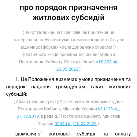
про порядок призначення
житлових субсидій
( Текст Положення після слів "акт обстеження
матеріально-побутових умов домогосподарства" в усіх
відмінках і формах числа доповнено словами "/
фактичного місця проживання особи" згідно з
Постановою Кабінету Міністрів України
№ 607 від
20.05.2022
)
1. Це Положення визначає умови призначення та
порядок надання громадянам таких житлових
субсидій:
( Абзац перший пункту 1 із змінами, внесеними згідно з
Постановою Кабінету Міністрів України
№ 1123 від
27.12.2019
; в редакції Постанови Кабінету Міністрів
України
№ 340 від 18.04.2023
)
щомісячної житлової субсидії на оплату