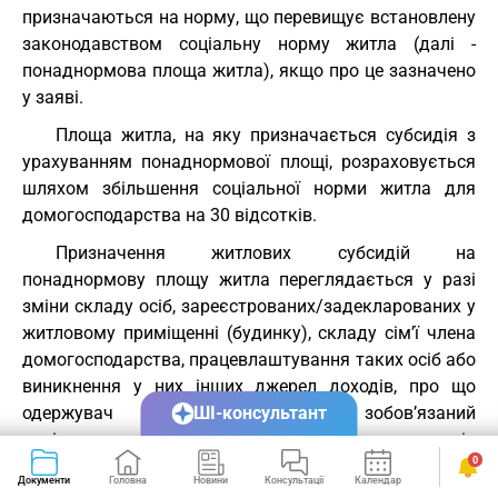
призначаються на норму, що перевищує встановлену
законодавством соціальну норму житла (далі -
понаднормова площа житла), якщо про це зазначено
у заяві.
Площа житла, на яку призначається субсидія з
урахуванням понаднормової площі, розраховується
шляхом збільшення соціальної норми житла для
домогосподарства на 30 відсотків.
Призначення житлових субсидій на
понаднормову площу житла переглядається у разі
зміни складу осіб, зареєстрованих/задекларованих у
житловому приміщенні (будинку), складу сім’ї члена
домогосподарства, працевлаштування таких осіб або
виникнення у них інших джерел доходів, про що
одержувач житлової субсидії зобов’язаний
ШІ-консультант
повідомити протягом 30 календарних днів
0
уповноваженому органу про виникнення таких
Документи
Головна
Новини
Консультації
Календар
Сервіси
обставин.