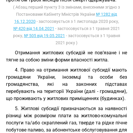
( Абзац перший пункту 3 із змінами, внесеними згідно з
Постановами Кабінету Міністрів України
№ 1282 від
16.12.2020
- застосовується з 1 листопада 2020 року,
№ 420 від 14.04.2021
- застосовується з 1 травня 2021
року,
№ 505 від 19.05.2021
- застосовується з 1 травня
2021 року )
Отримання житлових субсидій не пов’язане і не
тягне за собою зміни форми власності житла.
4. Право на отримання житлової субсидії мають
громадяни України, іноземці та особи без
громадянства, які на законних підставах
перебувають на території України (далі - громадяни),
що проживають у житлових приміщеннях (будинках).
5. Житлові субсидії призначаються за наявності
різниці між розміром плати за житлово-комунальні
послуги та/або скраплений газ, тверде та рідке пічне
побутове паливо, за абонентське обслуговування для