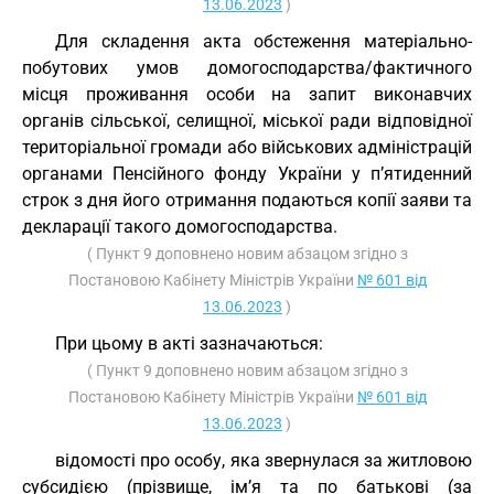
13.06.2023
)
Для складення акта обстеження матеріально-
побутових умов домогосподарства/фактичного
місця проживання особи на запит виконавчих
органів сільської, селищної, міської ради відповідної
територіальної громади або військових адміністрацій
органами Пенсійного фонду України у п’ятиденний
строк з дня його отримання подаються копії заяви та
декларації такого домогосподарства.
( Пункт 9 доповнено новим абзацом згідно з
Постановою Кабінету Міністрів України
№ 601 від
13.06.2023
)
При цьому в акті зазначаються:
( Пункт 9 доповнено новим абзацом згідно з
Постановою Кабінету Міністрів України
№ 601 від
13.06.2023
)
відомості про особу, яка звернулася за житловою
субсидією (прізвище, ім’я та по батькові (за