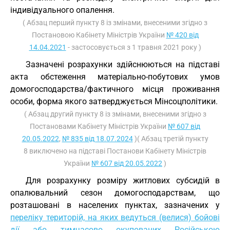
індивідуального опалення.
( Абзац перший пункту 8 із змінами, внесеними згідно з
Постановою Кабінету Міністрів України
№ 420 від
14.04.2021
- застосовується з 1 травня 2021 року )
Зазначені розрахунки здійснюються на підставі
акта обстеження матеріально-побутових умов
домогосподарства/фактичного місця проживання
особи, форма якого затверджується Мінсоцполітики.
( Абзац другий пункту 8 із змінами, внесеними згідно з
Постановами Кабінету Міністрів України
№ 607 від
20.05.2022
,
№ 835 від 18.07.2024
)( Абзац третій пункту
8 виключено на підставі Постанови Кабінету Міністрів
України
№ 607 від 20.05.2022
)
Для розрахунку розміру житлових субсидій в
опалювальний сезон домогосподарствам, що
розташовані в населених пунктах, зазначених у
переліку територій, на яких ведуться (велися) бойові
дії або тимчасово окупованих Російською