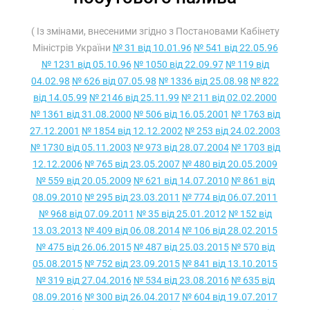
( Із змінами, внесеними згідно з Постановами Кабінету
Міністрів України
№ 31 від 10.01.96
№ 541 від 22.05.96
№ 1231 від 05.10.96
№ 1050 від 22.09.97
№ 119 від
04.02.98
№ 626 від 07.05.98
№ 1336 від 25.08.98
№ 822
від 14.05.99
№ 2146 від 25.11.99
№ 211 від 02.02.2000
№ 1361 від 31.08.2000
№ 506 від 16.05.2001
№ 1763 від
27.12.2001
№ 1854 від 12.12.2002
№ 253 від 24.02.2003
№ 1730 від 05.11.2003
№ 973 від 28.07.2004
№ 1703 від
12.12.2006
№ 765 від 23.05.2007
№ 480 від 20.05.2009
№ 559 від 20.05.2009
№ 621 від 14.07.2010
№ 861 від
08.09.2010
№ 295 від 23.03.2011
№ 774 від 06.07.2011
№ 968 від 07.09.2011
№ 35 від 25.01.2012
№ 152 від
13.03.2013
№ 409 від 06.08.2014
№ 106 від 28.02.2015
№ 475 від 26.06.2015
№ 487 від 25.03.2015
№ 570 від
05.08.2015
№ 752 від 23.09.2015
№ 841 від 13.10.2015
№ 319 від 27.04.2016
№ 534 від 23.08.2016
№ 635 від
08.09.2016
№ 300 від 26.04.2017
№ 604 від 19.07.2017