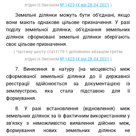
згідно із Законом
№ 1423-IX від 28.04.2021
)
Земельні ділянки можуть бути об’єднані, якщо
вони мають однакове цільове призначення. У разі
поділу земельної ділянки, об’єднання земельних
ділянок сформовані земельні ділянки зберігають
своє цільове призначення.
( Частину шосту статті 79-1 доповнено абзацом третім
згідно із Законом
№ 1423-IX від 28.04.2021
)
7. Винесення в натуру (на місцевість) меж
сформованої земельної ділянки до її державної
реєстрації здійснюється за документацією із
землеустрою, яка стала підставою для її
формування.
8. У разі встановлення (відновлення) меж
земельних ділянок за їх фактичним використанням у
зв'язку з неможливістю виявлення дійсних меж,
формування нових земельних ділянок не