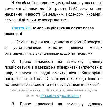
4. Особам (їх спадкоємцям), які мали у власності
земельні ділянки до 15 травня 1992 року (з дня
набрання чинності Земельним кодексом України),
земельні ділянки не повертаються.
Стаття 79.
Земельна ділянка як об'єкт права
власності
1. Земельна ділянка - це частина земної поверхні
з установленими межами, певним місцем
розташування, з визначеними щодо неї правами.
2. Право власності на земельну ділянку
поширюється в її межах на поверхневий (ґрунтовий)
шар, а також на водні об'єкти, ліси і багаторічні
насадження, які на ній знаходяться, якщо інше не
встановлено законом та не порушує прав інших осіб.
( Частина друга статті 79 із змінами, внесеними згідно із
Законом
№ 1443-VI від 04.06.2009
)
3. Право власності на земельну ділянку