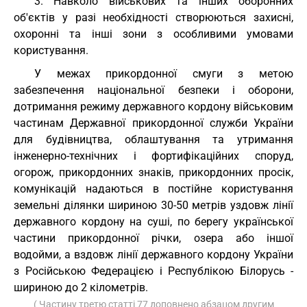
3. Навколо військових та інших оборонних
об'єктів у разі необхідності створюються захисні,
охоронні та інші зони з особливими умовами
користування.
У межах прикордонної смуги з метою
забезпечення національної безпеки і оборони,
дотримання режиму державного кордону військовим
частинам Державної прикордонної служби України
для будівництва, облаштування та утримання
інженерно-технічних і фортифікаційних споруд,
огорож, прикордонних знаків, прикордонних просік,
комунікацій надаються в постійне користування
земельні ділянки шириною 30-50 метрів уздовж лінії
державного кордону на суші, по берегу української
частини прикордонної річки, озера або іншої
водойми, а вздовж лінії державного кордону України
з Російською Федерацією і Республікою Білорусь -
шириною до 2 кілометрів.
( Частину третю статті 77 доповнено абзацом другим