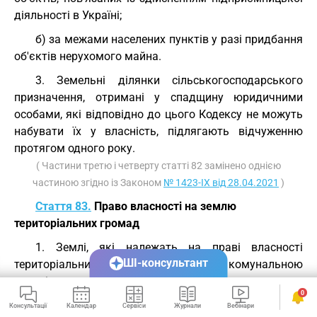
діяльності в Україні;
б) за межами населених пунктів у разі придбання
об'єктів нерухомого майна.
3. Земельні ділянки сільськогосподарського
призначення, отримані у спадщину юридичними
особами, які відповідно до цього Кодексу не можуть
набувати їх у власність, підлягають відчуженню
протягом одного року.
( Частини третю і четверту статті 82 замінено однією
частиною згідно із Законом
№ 1423-IX від 28.04.2021
)
Стаття 83.
Право власності на землю
територіальних громад
1. Землі, які належать на праві власності
ШІ-консультант
територіальним громадам, є комунальною
власністю.
0
( Частина перша статті 83 із змінами, внесеними згідно
Консультації
Календар
Сервіси
Журнали
Вебінари
Семінари
із Законом
№ 1423-IX від 28.04.2021
)