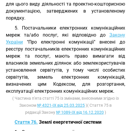
для цього виду діяльності та проектно-кошторисною
документацією, затверджених в установленому
порядку.
5. Постачальники електронних комунікаційних
мереж та/або послуг, які відповідно до
Закону
України
"Про електронні комунікації" внесені до
реєстру постачальників електронних комунікаційних
мереж та послуг, мають право вимагати від
власників земельних ділянок або землекористувачів
установлення сервітутів, у тому числі особистих
сервітутів, земель електронних комунікацій,
визначених цим Кодексом, для розгортання,
експлуатації електронних комунікаційних мереж.
( Частина п'ята статті 75 із змінами, внесеними згідно із
Законом
№ 4321-IX від 25.03.2025
)( Стаття 75 в
редакції Закону
№ 1089-IX від 16.12.2020
)
Стаття 76.
Землі енергетичної системи