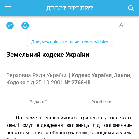
-
A
+
Документ підготовлено в
системі iplex
Земельний кодекс України
Верховна Рада України
|
Кодекс України, Закон,
Кодекс
від
25.10.2001
№ 2768-III
Редакції
Реквізити
До земель залізничного транспорту належать
землі смуг відведення залізниць під залізничним
полотном та його облаштуванням, станціями з усіма