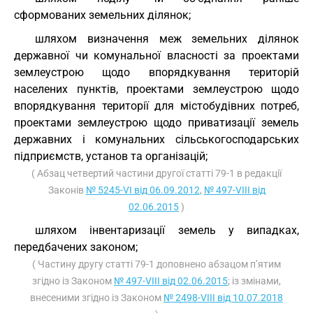
сформованих земельних ділянок;
шляхом визначення меж земельних ділянок
державної чи комунальної власності за проектами
землеустрою щодо впорядкування територій
населених пунктів, проектами землеустрою щодо
впорядкування території для містобудівних потреб,
проектами землеустрою щодо приватизації земель
державних і комунальних сільськогосподарських
підприємств, установ та організацій;
( Абзац четвертий частини другої статті 79-1 в редакції
Законів
№ 5245-VI від 06.09.2012
,
№ 497-VIII від
02.06.2015
)
шляхом інвентаризації земель у випадках,
передбачених законом;
( Частину другу статті 79-1 доповнено абзацом п’ятим
згідно із Законом
№ 497-VIII від 02.06.2015
; із змінами,
внесеними згідно із Законом
№ 2498-VIII від 10.07.2018