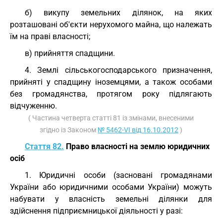
б) викупу земельних ділянок, на яких
розташовані об'єкти нерухомого майна, що належать
їм на праві власності;
в) прийняття спадщини.
4. Землі сільськогосподарського призначення,
прийняті у спадщину іноземцями, а також особами
без громадянства, протягом року підлягають
відчуженню.
( Частина четверта статті 81 із змінами, внесеними
згідно із Законом
№ 5462-VI від 16.10.2012
)
Стаття 82.
Право власності на землю юридичних
осіб
1. Юридичні особи (засновані громадянами
України або юридичними особами України) можуть
набувати у власність земельні ділянки для
здійснення підприємницької діяльності у разі: