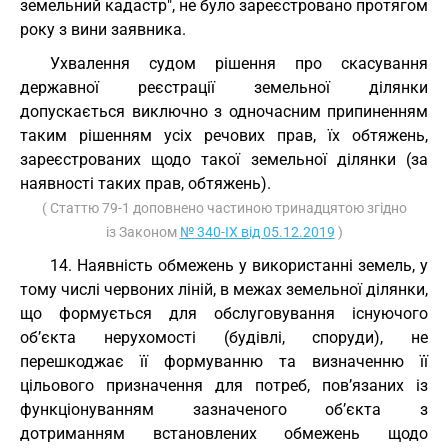
земельний кадастр", не було зареєстровано протягом
року з вини заявника.
Ухвалення судом рішення про скасування
державної реєстрації земельної ділянки
допускається виключно з одночасним припиненням
таким рішенням усіх речових прав, їх обтяжень,
зареєстрованих щодо такої земельної ділянки (за
наявності таких прав, обтяжень).
( Статтю 79-1 доповнено частиною тринадцятою згідно
із Законом
№ 340-IX від 05.12.2019
)
14. Наявність обмежень у використанні земель, у
тому числі червоних ліній, в межах земельної ділянки,
що формується для обслуговування існуючого
об’єкта нерухомості (будівлі, споруди), не
перешкоджає її формуванню та визначенню її
цільового призначення для потреб, пов’язаних із
функціонуванням зазначеного об’єкта з
дотриманням встановлених обмежень щодо