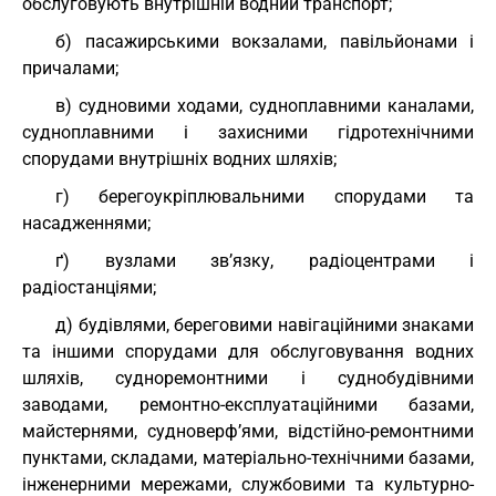
обслуговують внутрішній водний транспорт;
б) пасажирськими вокзалами, павільйонами і
причалами;
в) судновими ходами, судноплавними каналами,
судноплавними і захисними гідротехнічними
спорудами внутрішніх водних шляхів;
г) берегоукріплювальними спорудами та
насадженнями;
ґ) вузлами зв’язку, радіоцентрами і
радіостанціями;
д) будівлями, береговими навігаційними знаками
та іншими спорудами для обслуговування водних
шляхів, судноремонтними і суднобудівними
заводами, ремонтно-експлуатаційними базами,
майстернями, судноверф’ями, відстійно-ремонтними
пунктами, складами, матеріально-технічними базами,
інженерними мережами, службовими та культурно-