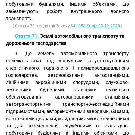
побутовими будівлями, іншими об’єктами, що
забезпечують роботу внутрішнього водного
транспорту.
( Стаття 70 в редакції Закону
№ 1054-IX від 03.12.2020
)
Стаття 71.
Землі автомобільного транспорту та
дорожнього господарства
1. До земель автомобільного транспорту
належать землі під спорудами та устаткуванням
енергетичного, гаражного і паливороздавального
господарства, автовокзалами, автостанціями,
лінійними виробничими спорудами, службово-
технічними будівлями, станціями технічного
обслуговування, автозаправними станціями,
автотранспортними, транспортно-експедиційними
підприємствами, авторемонтними заводами, базами,
вантажними дворами, майданчиками контейнерними
та для перечеплення, службовими та культурно-
побутовими будівлями й іншими об'єктами, що