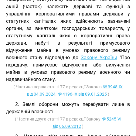
акцій (часток) належать державі та функції з
управління корпоративними правами держави у
статутних капіталах яких здійснюють зазначені
органи, за винятком господарських товариств, у
статутному капіталі яких є корпоративні права
держави, набуті в результаті примусового
відчуження майна в умовах правового режиму
воєнного стану відповідно до
Закону України
"Про
передачу, примусове відчуження або вилучення
майна в умовах правового режиму воєнного чи
надзвичайного стану.
( Частина перша статті 77 в редакції Законів
№ 3948-IX
від 04.09.2024
,
№ 4196-IX від 09.01.2025
)
2. Землі оборони можуть перебувати лише в
державній власності.
( Частина друга статті 77 в редакції Закону
№ 5245-VI
від 06.09.2012
)