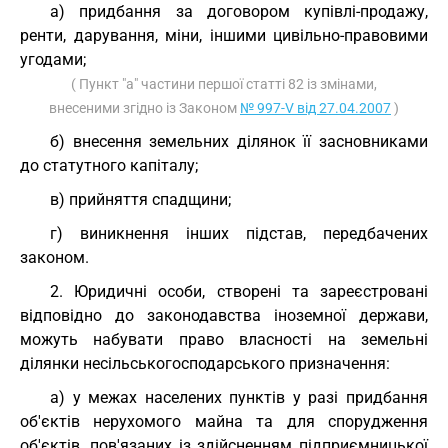
а) придбання за договором купівлі-продажу,
ренти, дарування, міни, іншими цивільно-правовими
угодами;
( Пункт "а" частини першої статті 82 із змінами,
внесеними згідно із Законом
№ 997-V від 27.04.2007
)
б) внесення земельних ділянок її засновниками
до статутного капіталу;
в) прийняття спадщини;
г) виникнення інших підстав, передбачених
законом.
2. Юридичні особи, створені та зареєстровані
відповідно до законодавства іноземної держави,
можуть набувати право власності на земельні
ділянки несільськогосподарського призначення:
а) у межах населених пунктів у разі придбання
об'єктів нерухомого майна та для спорудження
об'єктів, пов'язаних із здійсненням підприємницької