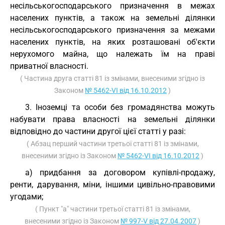
несільськогосподарського призначення в межах
населених пунктів, а також на земельні ділянки
несільськогосподарського призначення за межами
населених пунктів, на яких розташовані об'єкти
нерухомого майна, що належать їм на праві
приватної власності.
( Частина друга статті 81 із змінами, внесеними згідно із
Законом
№ 5462-VI від 16.10.2012
)
3. Іноземці та особи без громадянства можуть
набувати права власності на земельні ділянки
відповідно до частини другої цієї статті у разі:
( Абзац перший частини третьої статті 81 із змінами,
внесеними згідно із Законом
№ 5462-VI від 16.10.2012
)
а) придбання за договором купівлі-продажу,
ренти, дарування, міни, іншими цивільно-правовими
угодами;
( Пункт "а" частини третьої статті 81 із змінами,
внесеними згідно із Законом
№ 997-V від 27.04.2007
)