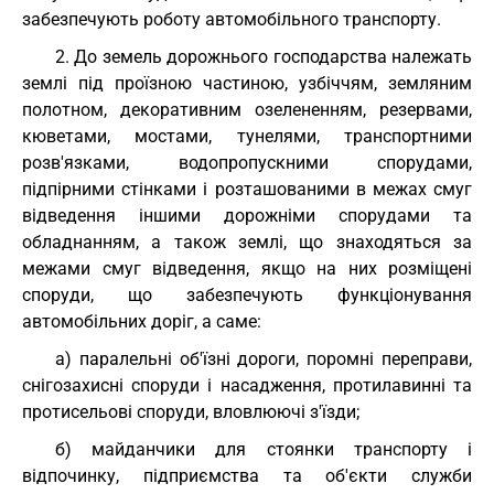
забезпечують роботу автомобільного транспорту.
2. До земель дорожнього господарства належать
землі під проїзною частиною, узбіччям, земляним
полотном, декоративним озелененням, резервами,
кюветами, мостами, тунелями, транспортними
розв'язками, водопропускними спорудами,
підпірними стінками і розташованими в межах смуг
відведення іншими дорожніми спорудами та
обладнанням, а також землі, що знаходяться за
межами смуг відведення, якщо на них розміщені
споруди, що забезпечують функціонування
автомобільних доріг, а саме:
а) паралельні об'їзні дороги, поромні переправи,
снігозахисні споруди і насадження, протилавинні та
протисельові споруди, вловлюючі з'їзди;
б) майданчики для стоянки транспорту і
відпочинку, підприємства та об'єкти служби