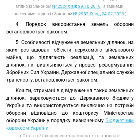
згідно із Законом
№ 232-IX від 29.10.2019
; із змінами,
внесеними згідно із Законом
№ 2952-IX від 24.02.2023
)
4. Порядок використання земель оборони
встановлюється законом.
5. Особливості відчуження земельних ділянок, на
яких розташовані об'єкти нерухомого військового
майна, що підлягають реалізації, та земельних
ділянок, які вивільняються у процесі реформування
Збройних Сил України, Державної спеціальної служби
транспорту, встановлюються законом.
Кошти, отримані від відчуження таких земельних
ділянок, зараховуються до Державного бюджету
України та використовуються виключно на потреби
оборони відповідно до кошторису Міністерства
оборони України у порядку, визначеному
Бюджетним
кодексом України
.
( Статтю 77 доповнено частиною п'ятою згідно із