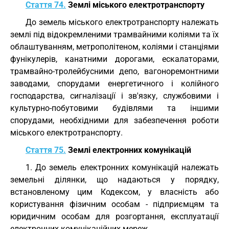
Стаття 74.
Землі міського електротранспорту
До земель міського електротранспорту належать
землі під відокремленими трамвайними коліями та їх
облаштуванням, метрополітеном, коліями і станціями
фунікулерів, канатними дорогами, ескалаторами,
трамвайно-тролейбусними депо, вагоноремонтними
заводами, спорудами енергетичного і колійного
господарства, сигналізації і зв'язку, службовими і
культурно-побутовими будівлями та іншими
спорудами, необхідними для забезпечення роботи
міського електротранспорту.
Стаття 75.
Землі електронних комунікацій
1. До земель електронних комунікацій належать
земельні ділянки, що надаються у порядку,
встановленому цим Кодексом, у власність або
користування фізичним особам - підприємцям та
юридичним особам для розгортання, експлуатації
електронних комунікаційних мереж.