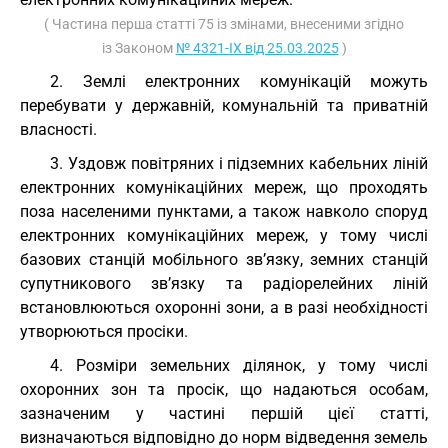
( Частина перша статті 75 із змінами, внесеними згідно
із Законом
№ 4321-IX від 25.03.2025
)
2. Землі електронних комунікацій можуть
перебувати у державній, комунальній та приватній
власності.
3. Уздовж повітряних і підземних кабельних ліній
електронних комунікаційних мереж, що проходять
поза населеними пунктами, а також навколо споруд
електронних комунікаційних мереж, у тому числі
базових станцій мобільного зв’язку, земних станцій
супутникового зв’язку та радіорелейних ліній
встановлюються охоронні зони, а в разі необхідності
утворюються просіки.
4. Розміри земельних ділянок, у тому числі
охоронних зон та просік, що надаються особам,
зазначеним у частині першій цієї статті,
визначаються відповідно до норм відведення земель