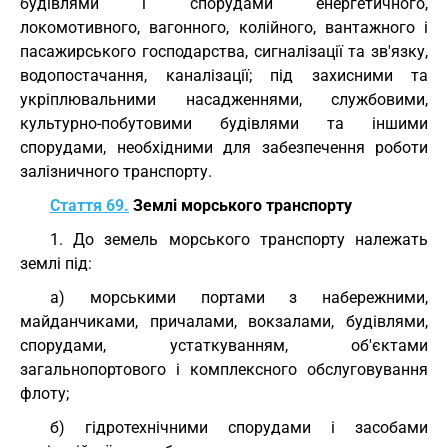
будівлями і спорудами енергетичного,
локомотивного, вагонного, колійного, вантажного і
пасажирського господарства, сигналізації та зв'язку,
водопостачання, каналізації; під захисними та
укріплювальними насадженнями, службовими,
культурно-побутовими будівлями та іншими
спорудами, необхідними для забезпечення роботи
залізничного транспорту.
Стаття 69.
Землі морського транспорту
1. До земель морського транспорту належать
землі під:
а) морськими портами з набережними,
майданчиками, причалами, вокзалами, будівлями,
спорудами, устаткуванням, об'єктами
загальнопортового і комплексного обслуговування
флоту;
б) гідротехнічними спорудами і засобами