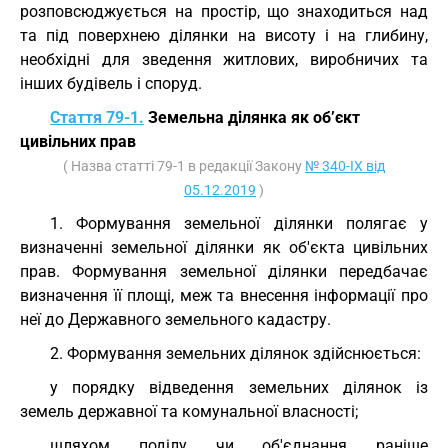
розповсюджується на простір, що знаходиться над
та під поверхнею ділянки на висоту і на глибину,
необхідні для зведення житлових, виробничих та
інших будівель і споруд.
Стаття 79-1.
Земельна ділянка як об’єкт
цивільних прав
( Назва статті 79-1 в редакції Закону
№ 340-IX від
05.12.2019
)
1. Формування земельної ділянки полягає у
визначенні земельної ділянки як об'єкта цивільних
прав. Формування земельної ділянки передбачає
визначення її площі, меж та внесення інформації про
неї до Державного земельного кадастру.
2. Формування земельних ділянок здійснюється:
у порядку відведення земельних ділянок із
земель державної та комунальної власності;
шляхом поділу чи об'єднання раніше