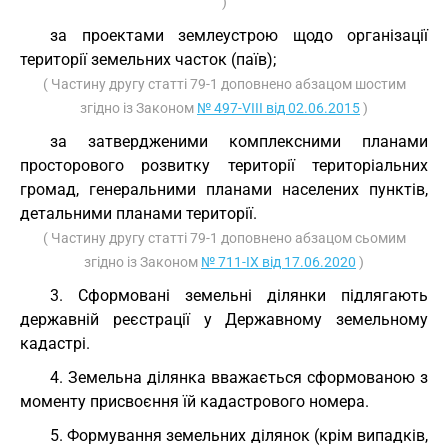
)
за проектами землеустрою щодо організації
території земельних часток (паїв);
( Частину другу статті 79-1 доповнено абзацом шостим
згідно із Законом
№ 497-VIII від 02.06.2015
)
за затвердженими комплексними планами
просторового розвитку території територіальних
громад, генеральними планами населених пунктів,
детальними планами території.
( Частину другу статті 79-1 доповнено абзацом сьомим
згідно із Законом
№ 711-IX від 17.06.2020
)
3. Сформовані земельні ділянки підлягають
державній реєстрації у Державному земельному
кадастрі.
4. Земельна ділянка вважається сформованою з
моменту присвоєння їй кадастрового номера.
5. Формування земельних ділянок (крім випадків,