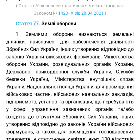
( Статтю 76 доповнено частиною четвертою згідно із
Законом
№ 1423-IX від 28.04.2021
)
Стаття 77.
Землі оборони
1. Землями оборони визнаються земельні
ділянки, призначені для забезпечення діяльності
Збройних Сил України, інших утворених відповідно до
законів України військових формувань, Міністерства
оборони України, розвідувальних органів України,
Державної прикордонної служби України, Служби
безпеки України, Міністерства внутрішніх справ
України, Національної поліції України, для розміщення
військових частин, військових навчальних закладів,
підприємств, установ та організацій, що перебувають
у сфері управління зазначених органів та/або
входять до структури Збройних Сил України, інших
утворених відповідно до законів України військових
формувань, а також для розміщення господарських
товариств, у статутному капіталі яких 100 відсотків