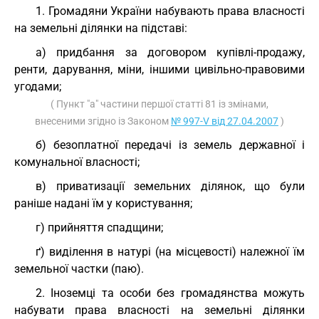
1. Громадяни України набувають права власності
на земельні ділянки на підставі:
а) придбання за договором купівлі-продажу,
ренти, дарування, міни, іншими цивільно-правовими
угодами;
( Пункт "а" частини першої статті 81 із змінами,
внесеними згідно із Законом
№ 997-V від 27.04.2007
)
б) безоплатної передачі із земель державної і
комунальної власності;
в) приватизації земельних ділянок, що були
раніше надані їм у користування;
г) прийняття спадщини;
ґ) виділення в натурі (на місцевості) належної їм
земельної частки (паю).
2. Іноземці та особи без громадянства можуть
набувати права власності на земельні ділянки