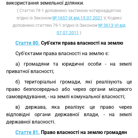
використання земельної ділянки.
( Статтю 79-1 доповнено частиною чотирнадцятою
згідно із Законом
№ 1657-IX від 15.07.2021
)( Кодекс
доповнено статтею 79-1 згідно із Законом
№ 3613-VI від
07.07.2011
)
Стаття 80.
Суб'єкти права власності на землю
Суб'єктами права власності на землю є:
а) громадяни та юридичні особи - на землі
приватної власності;
б) територіальні громади, які реалізують це
право безпосередньо або через органи місцевого
самоврядування, - на землі комунальної власності;
в) держава, яка реалізує це право через
відповідні органи державної влади, - на землі
державної власності.
Стаття 81.
Право власності на землю громадян