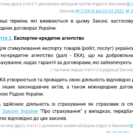
стину другу статті 1 доповнено абзацом третім згідно із Законом
№ 4
Законів
№ 2154-IX від 24.03.2022
,
№ 3
Інші терміни, які вживаються в цьому Законі, застосов
одних договорах України.
ття 2.
Експортно-кредитне агентство
Для стимулювання експорту товарів (робіт, послуг) україн
тно-кредитне агентство (далі - ЕКА), що на добровільн
ахування, надає гарантії за договорами, які забезпечують
( Частина перша статті 2 в редакції Закон
ЕКА утворюється та провадить свою діяльність відповідно
, інших законодавчих актів, а також міжнародних догово
ною Радою України.
 здійснює діяльність із страхування як страховик із с
,
Закону України
"Про страхування" у випадках, передба
их відповідно до цих законів.
Частину другу статті 2 доповнено новим абзацом згідно із Законом
№
08.10.2025
)