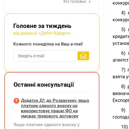
Усі головні
конкурс
4) 
конкурс
Головне за тиждень
5) 
від редакції «Дебет-Кредит»
кредитн
установ
Кожного понеділка на Ваш e-mail
6) 
агентст
7) 
взяти у
Останні консультації
8) 
визначе
Експорт
Додаток Д1 до Розрахунку, якщо
платник єдиного внеску не
9) 
використовує працю ФО на
умовах трудового договору
господ
Якщо платник єдиного внеску у
10)