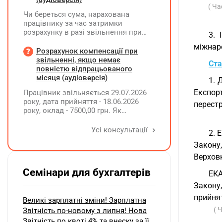
( Ча
Чи береться сума, нарахована
працівнику за час затримки
розрахунку в разі звільнення при
3. 
обчсиленні середньомісячної
міжнар
заробітної плати (винагороди), для
Розрахунок компенсації при
розрахунку внеску на підтримку
звільненні, якщо немає
Ста
працевлаштування осіб з
повністю відпрацьованого
інвалідністю?
місяця (аудіоверсія)
1. 
Експор
Працівник звільняється 29.07.2026
року, дата прийняття - 18.06.2026
перестр
року, оклад - 7500,00 грн. Як
розрахувати компенсацію трьох
невикористаних днів відпустки при
Усі консультації
2. 
звільненні?
Закону
Верхов
Семінари для бухгалтерів
ЕКА
Закону
прийнят
Великі зарплатні зміни! Зарплатна
( 
Звітність по-новому з липня! Нова
Звітність по квоті 4% та внеску за її