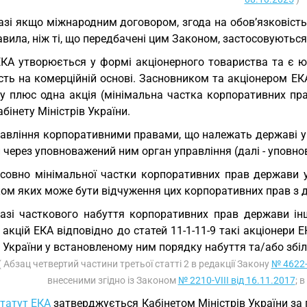
азі якщо міжнародним договором, згода на обов’язковіст
авила, ніж ті, що передбачені цим Законом, застосовуютьс
ЕКА утворюється у формі акціонерного товариства та є
сть на комерційній основі. Засновником та акціонером ЕК
лу плюс одна акція (мінімальна частка корпоративних пра
абінету Міністрів України.
авління корпоративними правами, що належать державі у с
 через уповноважений ним орган управління (далі - уповно
совно мінімальної частки корпоративних прав держави у
ом яких може бути відчуження цих корпоративних прав з д
азі часткового набуття корпоративних прав держави і
 акцій ЕКА відповідно до статей 11-1-11-9 такі акціонери
України у встановленому ним порядку набуття та/або збіль
( Абзац четвертий частини третьої статті 2 в редакції Закону
№ 4622-
внесеними згідно із Законом
№ 2210-VIII від 16.11.2017
; 
татут ЕКА
затверджується Кабінетом Міністрів України за