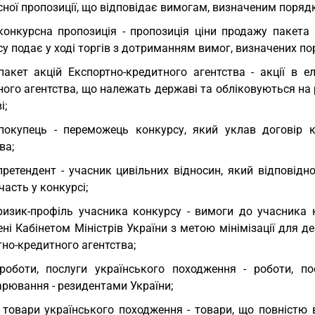
ної пропозиції, що відповідає вимогам, визначеним поряд
конкурсна пропозиція - пропозиція ціни продажу пакета 
у подає у ході торгів з дотриманням вимог, визначених п
пакет акцій Експортно-кредитного агентства - акції в е
ого агентства, що належать державі та обліковуються на 
і;
покупець - переможець конкурсу, який уклав договір к
ва;
претендент - учасник цивільних відносин, який відпові
часть у конкурсі;
ризик-профіль учасника конкурсу - вимоги до учасника к
ні Кабінетом Міністрів України з метою мінімізації для д
но-кредитного агентства;
роботи, послуги українського походження - роботи, п
арювання - резидентами України;
 товари українського походження - товари, що повністю в