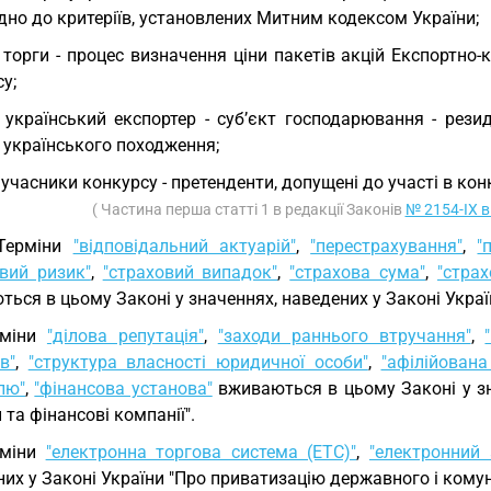
дно до критеріїв, установлених Митним кодексом України;
 торги - процес визначення ціни пакетів акцій Експортно
у;
 український експортер - суб’єкт господарювання - резид
 українського походження;
 учасники конкурсу - претенденти, допущені до участі в конк
( Частина перша статті 1 в редакції Законів
№ 2154-IX в
 Терміни
"відповідальний актуарій"
,
"перестрахування"
,
"
овий ризик"
,
"страховий випадок"
,
"страхова сума"
,
"стра
ься в цьому Законі у значеннях, наведених у Законі Украї
рміни
"ділова репутація"
,
"заходи раннього втручання"
,
в"
,
"структура власності юридичної особи"
,
"афілійована
лю"
,
"фінансова установа"
вживаються в цьому Законі у зн
 та фінансові компанії".
рміни
"електронна торгова система (ЕТС)"
,
"електронний 
их у Законі України "Про приватизацію державного і кому