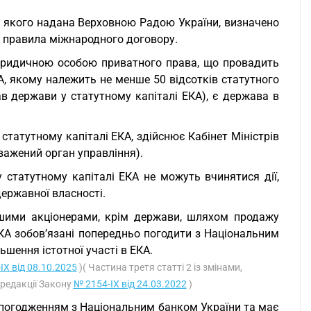
ь якого надана Верховною Радою України, визначено
я правила міжнародного договору.
 юридичною особою приватного права, що провадить
А, якому належить не менше 50 відсотків статутного
в держави у статутному капіталі ЕКА), є держава в
татутному капіталі ЕКА, здійснює Кабінет Міністрів
важений орган управління).
 статутному капіталі ЕКА не можуть вчинятися дії,
ержавної власності.
ншими акціонерами, крім держави, шляхом продажу
 ЕКА зобов’язані попередньо погодити з Національним
шення істотної участі в ЕКА.
IX від 08.10.2025
)( Частина третя статті 2 із змінами,
в редакції Закону
№ 2154-IX від 24.03.2022
)
 погодженням з Національним банком України та має