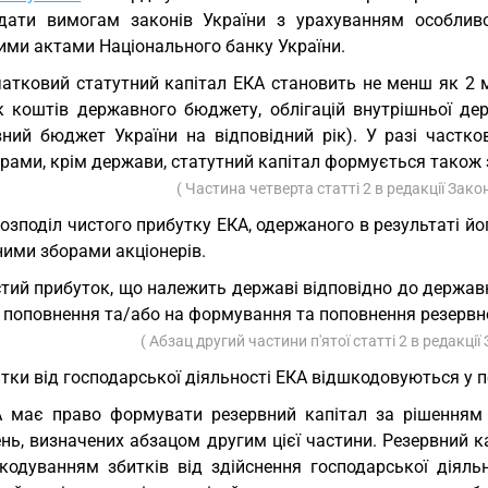
ідати вимогам законів України з урахуванням особлив
ими актами Національного банку України.
атковий статутний капітал ЕКА становить не менш як 2 
к коштів державного бюджету, облігацій внутрішньої де
ний бюджет України на відповідний рік). У разі частк
рами, крім держави, статутний капітал формується також 
( Частина четверта статті 2 в редакції Зако
Розподіл чистого прибутку ЕКА, одержаного в результаті йо
ними зборами акціонерів.
тий прибуток, що належить державі відповідно до державн
 поповнення та/або на формування та поповнення резервно
( Абзац другий частини п'ятої статті 2 в редакції
тки від господарської діяльності ЕКА відшкодовуються у 
 має право формувати резервний капітал за рішенням 
нь, визначених абзацом другим цієї частини. Резервний к
шкодуванням збитків від здійснення господарської діял