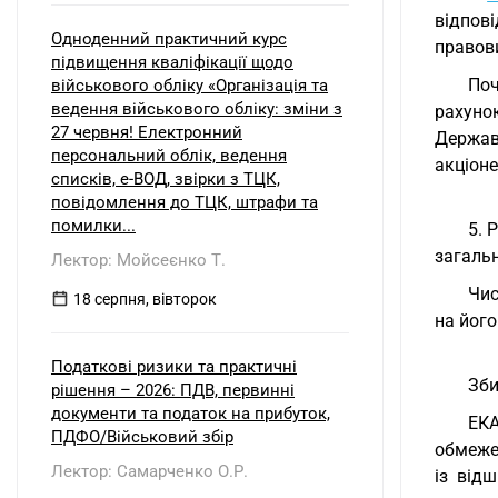
відпов
Одноденний практичний курс
правов
підвищення кваліфікації щодо
Поч
військового обліку «Організація та
ведення військового обліку: зміни з
рахуно
27 червня! Електронний
Держав
персональний облік, ведення
акціоне
списків, е-ВОД, звірки з ТЦК,
повідомлення до ТЦК, штрафи та
помилки...
5. 
загаль
Лектор: Мойсеєнко Т.
Чис
18 серпня, вівторок
на його
Податкові ризики та практичні
Зби
рішення – 2026: ПДВ, первинні
документи та податок на прибуток,
ЕКА
ПДФО/Військовий збір
обмеже
Лектор: Самарченко О.Р.
із від