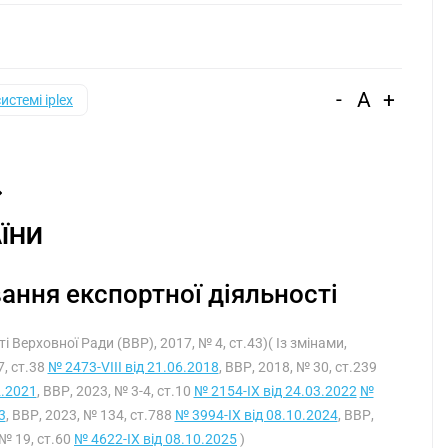
-
A
+
системі iplex
ЇНИ
ання експортної діяльності
і Верховної Ради (ВВР), 2017, № 4, ст.43)( Із змінами,
7, ст.38
№ 2473-VIII від 21.06.2018
, ВВР, 2018, № 30, ст.239
2.2021
, ВВР, 2023, № 3-4, ст.10
№ 2154-IX від 24.03.2022
№
3
, ВВР, 2023, № 134, ст.788
№ 3994-IX від 08.10.2024
, ВВР,
 № 19, ст.60
№ 4622-IX від 08.10.2025
)