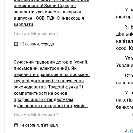
невиконання! Зміни Середня
У р
зарплата: критичність, лікарняні,
інші пр
відпускні. ЄСВ, ПДФО, індексація
зарплати
3. 
Лектор: Мойсеєнко Т.
діяльні
капіта
12 серпня, середа
особі К
Упр
Сучасний трудовий договір (усний,
України
письмовий, електронний). Як
перевести працівників на письмові
Сто
трудові договори без порушення
наслідк
законодавства. Трудові функції і
У р
компетентності на основі
професійного стандарту без
пакетів
дублювання посадової інструкції...
банком 
Лектор: Мойсеєнко Т.
14 серпня, пʼятниця
4.
С