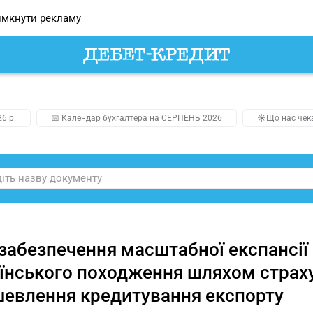
мкнути рекламу
26 р.
📅 Календар бухгалтера на СЕРПЕНЬ 2026
☀️Що нас чек
забезпечення масштабної експансії е
їнського походження шляхом страху
евлення кредитування експорту