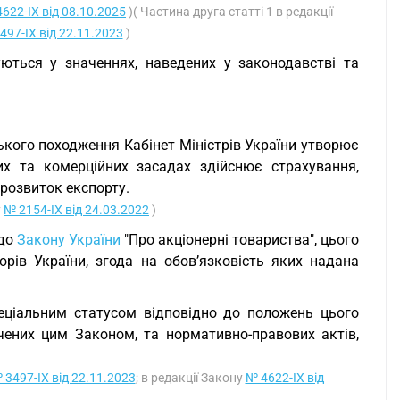
622-IX від 08.10.2025
)( Частина друга статті 1 в редакції
497-IX від 22.11.2023
)
уються у значеннях, наведених у законодавстві та
ського походження Кабінет Міністрів України утворює
их та комерційних засадах здійснює страхування,
 розвиток експорту.
у
№ 2154-IX від 24.03.2022
)
 до
Закону України
"Про акціонерні товариства", цього
рів України, згода на обов’язковість яких надана
пеціальним статусом відповідно до положень цього
чених цим Законом, та нормативно-правових актів,
 3497-IX від 22.11.2023
; в редакції Закону
№ 4622-IX від