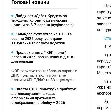
Головні новини
Цей
гарант
Дайджест «Дебет-Кредит» за
здійсн
тиждень: головні бухгалтерські
забезп
новини за 3-7 серпня (аудіоверсія)
конкуре
Календар бухгалтера на 10 – 14
Ста
серпня 2026 року: усі строки
звітування та сплати податків
1. 
Продовження дії КЕП після 1
1) 
вересня 2026: розʼяснення від ДПС
перед д
для редакції
гаранті
ФОП отримує грант «Власна справа»:
Міністр
ДПС пояснила, коли можна не
платити ЄП, ПДФО та ВЗ з цієї суми
2) 
україн
Сплата ПДВ і податку на прибуток
експор
з відшкодування шкоди:
оформлення претензії та
3) 
відображення в обліку – 2026
перемо