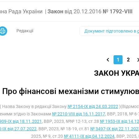
на Рада України
|
Закон
від
20.12.2016
№ 1792-VIII
Редакції
Документ підготовлено в
1
2
ЗАКОН УКРА
Про фінансові механізми стимулюв
( Назва Закону в редакції Закону
№ 2154-IX від 24.03.2022
)(Відомост
еними згідно із Законами
№ 2210-VIII від 16.11.2017
, ВВР, 2018, № 6-
09-IX від 18.11.2021
, ВВР, 2023, №№ 12-13, ст.28
№ 1953-IX від 14.1
-IX від 27.07.2022
, ВВР, 2023, № 18-19, ст.81
№ 3497-IX від 22.11.202
2025, № 9, ст.20
№ 4111-IX від 04.12.2024
, ВВР, 2025,