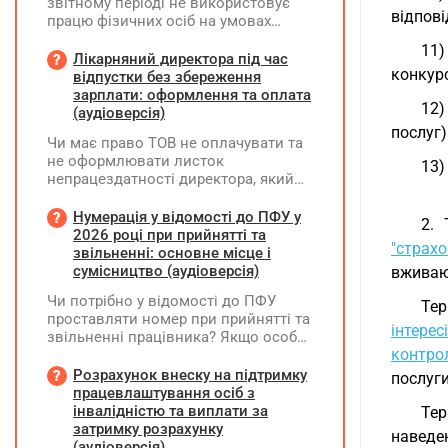
звітному періоді не використовує
відпові
працю фізичних осіб на умовах
трудового договору (контракту) або
11)
на інших умовах, передбачених
Лікарняний директора під час
конкурс
законодавством, Додаток Д1/
відпустки без збереження
Додаток ФІЗ-Д1 за відповідний
зарплати: оформлення та оплата
12)
період не подається
(аудіоверсія)
послуг)
Чи має право ТОВ не оплачувати та
не оформлювати листок
13)
непрацездатності директора, який
перебуває у відпустці без
збереження заробітної плати під час
Нумерація у відомості до ПФУ у
2.
призупинення діяльності
2026 році при прийнятті та
"страх
підприємства?
звільненні: основне місце і
сумісництво (аудіоверсія)
вживают
Чи потрібно у відомості до ПФУ
Те
проставляти номер при прийнятті та
інтересі
звільненні працівника? Якщо особа
контро
одночасно працювала за основним
місцем роботи та за сумісництвом,
Розрахунок внеску на підтримку
послуги
чи рахується це як два роботодавці?
працевлаштування осіб з
інвалідністю та виплати за
Те
затримку розрахунку
наведен
(аудіоверсія)