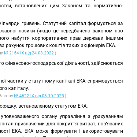
остей, встановлених цим Законом та нормативно-
мільярди гривень. Статутний капітал формується за
ржавної позики (якщо це передбачено законом про
ового набуття корпоративних прав держави іншими
за рахунок грошових коштів таких акціонерів ЕКА.
ну
№ 2154-IX від 24.03.2022
)
го фінансово-господарської діяльності, здійснюється
ої частки у статутному капіталі ЕКА, спрямовується
го капіталу.
 Закону
№ 4622-IX від 08.10.2025
)
порядку, встановленому статутом ЕКА.
уповноваженого органу управління з урахуванням
апітал призначений для покриття витрат, пов’язаних
ьності ЕКА. ЕКА може формувати і використовувати