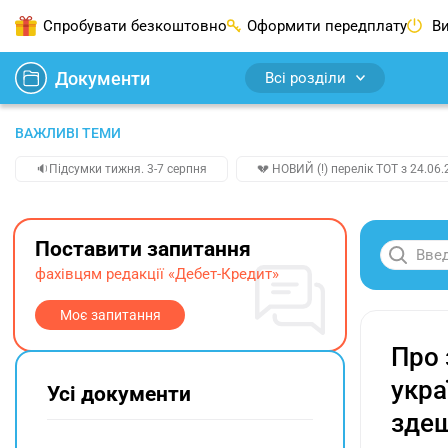
Спробувати безкоштовно
Оформити передплату
Ви
Документи
Всі розділи
ВАЖЛИВІ ТЕМИ
🔉Підсумки тижня. 3-7 серпня
💔 НОВИЙ (!) перелік ТОТ з 24.06.
Поставити запитання
фахівцям редакції «Дебет-Кредит»
Моє запитання
Про 
укра
Усі документи
здеш