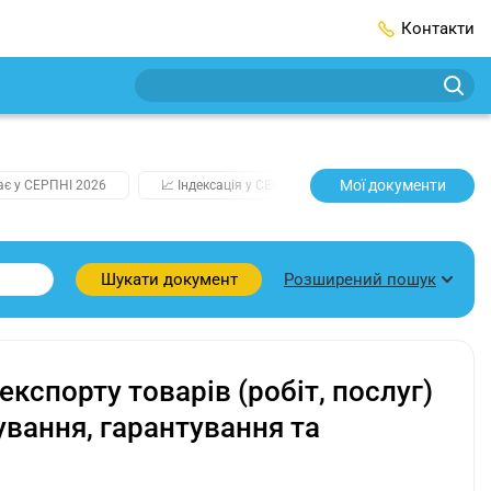
Контакти
Мої документи
ає у СЕРПНІ 2026
📈 Індексація у СЕРПНІ
2️⃣0️⃣2️⃣7️⃣ Усі ключо
Розширений пошук
Шукати документ
кспорту товарів (робіт, послуг)
вання, гарантування та