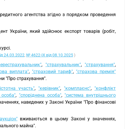
-кредитного агентства згідно з порядком проведення
ент України, який здійснює експорт товарів (робіт,
урсі.
ід 24.03.2022
,
№ 4622-IX від 08.10.2025
)
перестрахувальник"
,
"страхувальник"
,
"страхування"
,
хова виплата"
,
"страховий тариф"
,
"страхова премія"
ни "Про страхування".
"істотна участь"
,
"керівник"
,
"комплаєнс"
,
"конфлікт
 особа"
,
"споріднена особа"
,
"система внутрішнього
аченнях, наведених у Законі України "Про фінансові
аукціон"
вживаються в цьому Законі у значеннях,
нального майна".