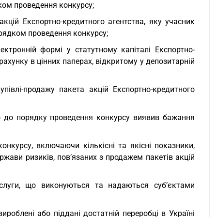
ком проведення конкурсу;
акцій Експортно-кредитного агентства, яку учасник
орядком проведення конкурсу;
лектронній формі у статутному капіталі Експортно-
рахунку в цінних паперах, відкритому у депозитарній
упівлі-продажу пакета акцій Експортно-кредитного
дно до порядку проведення конкурсу виявив бажання
онкурсу, включаючи кількісні та якісні показники,
ержави ризиків, пов’язаних з продажем пакетів акцій
ослуги, що виконуються та надаються суб’єктами
ироблені або піддані достатній переробці в Україні