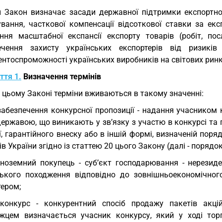
 Закон визначає засади державної підтримки експортної
ування, часткової компенсації відсоткової ставки за е
ення масштабної експансії експорту товарів (робіт, по
ечення захисту українських експортерів від ризикі
нтоспроможності українських виробників на світових ринк
ття 1.
Визначення термінів
У цьому Законі терміни вживаються в такому значенні:
забезпечення конкурсної пропозиції - надання учасником
ержавою, що виникають у зв’язку з участю в конкурсі та 
ї, гарантійного внеску або в іншій формі, визначеній по
ів України згідно із статтею 20 цього Закону (далі - поряд
іноземний покупець - суб’єкт господарювання - нерезиде
ського походження відповідно до зовнішньоекономічного
тером;
конкурс - конкурентний спосіб продажу пакетів акцій
жцем визначається учасник конкурсу, який у ході тор