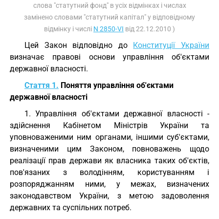
слова "статутний фонд" в усіх відмінках і числах
замінено словами "статутний капітал" у відповідному
відмінку і числі
N 2850-VI
від 22.12.2010 )
Цей Закон відповідно до
Конституції України
визначає правові основи управління об'єктами
державної власності.
Стаття 1.
Поняття управління об'єктами
державної власності
1. Управління об'єктами державної власності -
здійснення Кабінетом Міністрів України та
уповноваженими ним органами, іншими суб'єктами,
визначеними цим Законом, повноважень щодо
реалізації прав держави як власника таких об'єктів,
пов'язаних з володінням, користуванням і
розпоряджанням ними, у межах, визначених
законодавством України, з метою задоволення
державних та суспільних потреб.