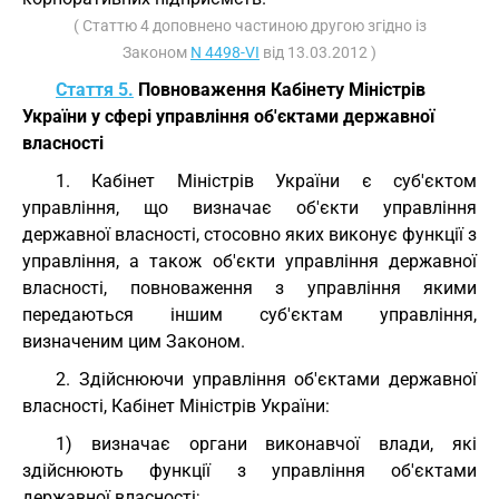
( Статтю 4 доповнено частиною другою згідно із
Законом
N 4498-VI
від 13.03.2012 )
Стаття 5.
Повноваження Кабінету Міністрів
України у сфері управління об'єктами державної
власності
1. Кабінет Міністрів України є суб'єктом
управління, що визначає об'єкти управління
державної власності, стосовно яких виконує функції з
управління, а також об'єкти управління державної
власності, повноваження з управління якими
передаються іншим суб'єктам управління,
визначеним цим Законом.
2. Здійснюючи управління об'єктами державної
власності, Кабінет Міністрів України:
1) визначає органи виконавчої влади, які
здійснюють функції з управління об'єктами
державної власності;