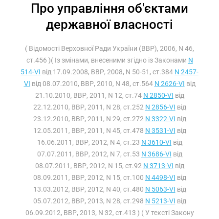
Про управління об'єктами
державної власності
( Відомості Верховної Ради України (ВВР), 2006, N 46,
ст.456 )( Із змінами, внесеними згідно із Законами
N
514-VI
від 17.09.2008, ВВР, 2008, N 50-51, ст.384
N 2457-
VI
від 08.07.2010, ВВР, 2010, N 48, ст.564
N 2626-VI
від
21.10.2010, ВВР, 2011, N 12, ст.74
N 2850-VI
від
22.12.2010, ВВР, 2011, N 28, ст.252
N 2856-VI
від
23.12.2010, ВВР, 2011, N 29, ст.272
N 3322-VI
від
12.05.2011, ВВР, 2011, N 45, ст.478
N 3531-VI
від
16.06.2011, ВВР, 2012, N 4, ст.23
N 3610-VI
від
07.07.2011, ВВР, 2012, N 7, ст.53
N 3686-VI
від
08.07.2011, ВВР, 2012, N 15, ст.92
N 3713-VI
від
08.09.2011, ВВР, 2012, N 15, ст.100
N 4498-VI
від
13.03.2012, ВВР, 2012, N 40, ст.480
N 5063-VI
від
05.07.2012, ВВР, 2013, N 28, ст.298
N 5213-VI
від
06.09.2012, ВВР, 2013, N 32, ст.413 ) ( У тексті Закону