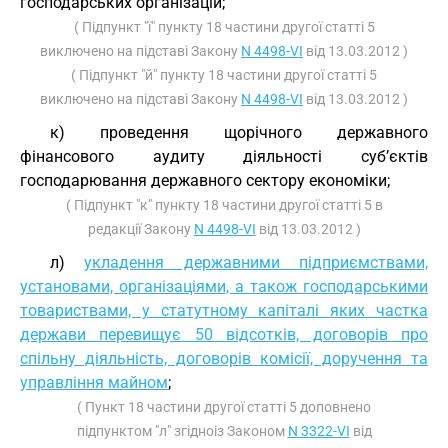
господарських організацій;
( Підпункт "ї" пункту 18 частини другої статті 5
виключено на підставі Закону
N 4498-VI
від 13.03.2012 )
( Підпункт "й" пункту 18 частини другої статті 5
виключено на підставі Закону
N 4498-VI
від 13.03.2012 )
к) проведення щорічного державного
фінансового аудиту діяльності суб’єктів
господарювання державного сектору економіки;
( Підпункт "к" пункту 18 частини другої статті 5 в
редакції Закону
N 4498-VI
від 13.03.2012 )
л)
укладення державними підприємствами,
установами, організаціями, а також господарськими
товариствами, у статутному капіталі яких частка
держави перевищує 50 відсотків, договорів про
спільну діяльність, договорів комісії, доручення та
управління майном
;
( Пункт 18 частини другої статті 5 доповнено
підпунктом "л" згідноіз Законом
N 3322-VI
від