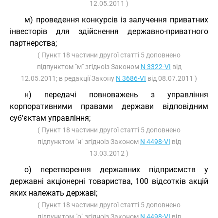
12.05.2011 )
м) проведення конкурсів із залучення приватних
інвесторів для здійснення державно-приватного
партнерства;
( Пункт 18 частини другої статті 5 доповнено
підпунктом "м" згідноіз Законом
N 3322-VI
від
12.05.2011; в редакції Закону
N 3686-VI
від 08.07.2011 )
н) передачі повноважень з управління
корпоративними правами держави відповідним
суб'єктам управління;
( Пункт 18 частини другої статті 5 доповнено
підпунктом "н" згідноіз Законом
N 4498-VI
від
13.03.2012 )
о) перетворення державних підприємств у
державні акціонерні товариства, 100 відсотків акцій
яких належать державі;
( Пункт 18 частини другої статті 5 доповнено
підпунктом "о" згідноіз Законом
N 4498-VI
від