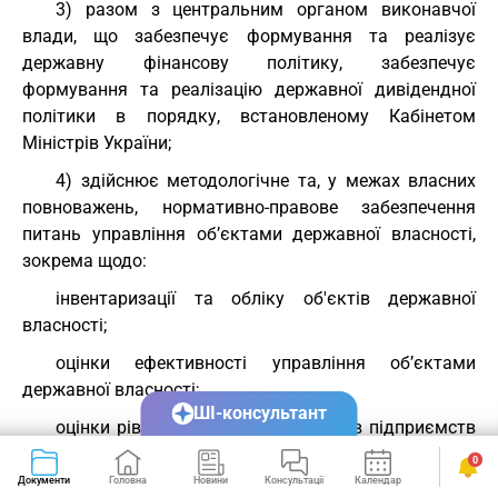
3) разом з центральним органом виконавчої
влади, що забезпечує формування та реалізує
державну фінансову політику, забезпечує
формування та реалізацію державної дивідендної
політики в порядку, встановленому Кабінетом
Міністрів України;
4) здійснює методологічне та, у межах власних
повноважень, нормативно-правове забезпечення
питань управління об’єктами державної власності,
зокрема щодо:
інвентаризації та обліку об'єктів державної
власності;
оцінки ефективності управління об’єктами
державної власності;
ШІ-консультант
оцінки рівня кваліфікації керівників підприємств
державного сектору економіки;
0
Документи
Головна
Новини
Консультації
Календар
Сервіси
спільної діяльності, де однією із сторін є