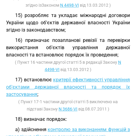
згідно ізЗаконом
N 4498-VI
від 13.03.2012 )
15) розробляє та укладає міжнародні договори
України щодо об'єктів державної власності України
згідно із законодавством;
16) призначає позапланові ревізії та перевірки
використання об'єктів управління державної
власності та встановлює порядок їх проведення;
( Пункт 16 частини другої статті 5 в редакції Закону
N
4498-VI
від 13.03.2012 )
17) встановлює
критерії ефективності управління
об'єктами державної власності та порядок їх
застосування
;
( Пункт 17-1 частини другої статті 5 виключено на
підставі Закону
N 3686-VI
від 08.07.2011 )
18) визначає порядок:
а) здійснення
контролю за виконанням функцій з