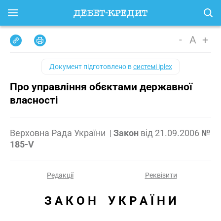
-
A
+
Документ підготовлено в
системі iplex
Про управління обєктами державної
власності
Верховна Рада України
|
Закон
від
21.09.2006
№
185-V
Редакції
Реквізити
З А К О Н    У К Р А Ї Н И