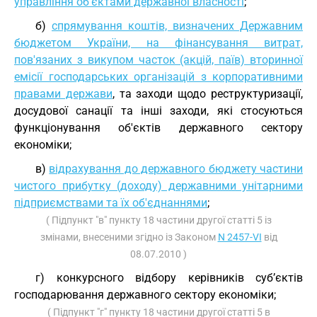
управління об'єктами державної власності
;
б)
спрямування коштів, визначених Державним
бюджетом України, на фінансування витрат,
пов'язаних з викупом часток (акцій, паїв) вторинної
емісії господарських організацій з корпоративними
правами держави
, та заходи щодо реструктуризації,
досудової санації та інші заходи, які стосуються
функціонування об'єктів державного сектору
економіки;
в)
відрахування до державного бюджету частини
чистого прибутку (доходу) державними унітарними
підприємствами та їх об'єднаннями
;
( Підпункт "в" пункту 18 частини другої статті 5 із
змінами, внесеними згідно із Законом
N 2457-VI
від
08.07.2010 )
г) конкурсного відбору керівників суб’єктів
господарювання державного сектору економіки;
( Підпункт "г" пункту 18 частини другої статті 5 в