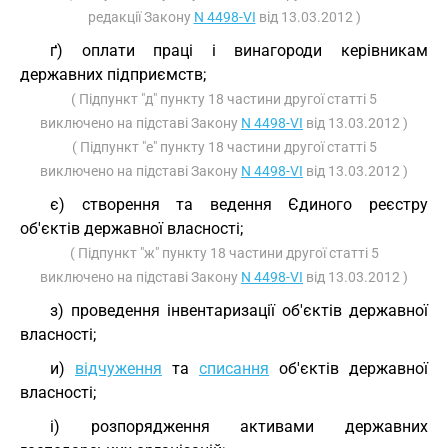
редакції Закону
N 4498-VI
від 13.03.2012 )
ґ) оплати праці і винагороди керівникам
державних підприємств;
( Підпункт "д" пункту 18 частини другої статті 5
виключено на підставі Закону
N 4498-VI
від 13.03.2012 )
( Підпункт "е" пункту 18 частини другої статті 5
виключено на підставі Закону
N 4498-VI
від 13.03.2012 )
є) створення та ведення Єдиного реєстру
об'єктів державної власності;
( Підпункт "ж" пункту 18 частини другої статті 5
виключено на підставі Закону
N 4498-VI
від 13.03.2012 )
з) проведення інвентаризації об'єктів державної
власності;
и)
відчуження
та
списання
об'єктів державної
власності;
і) розпорядження активами державних