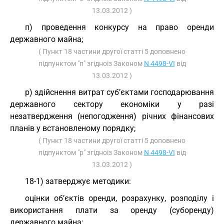
13.03.2012 )
п) проведення конкурсу на право оренди
державного майна;
( Пункт 18 частини другої статті 5 доповнено
підпунктом "п" згідноіз Законом
N 4498-VI
від
13.03.2012 )
р) здійснення витрат суб’єктами господарювання
державного сектору економіки у разі
незатвердження (непогодження) річних фінансових
планів у встановленому порядку;
( Пункт 18 частини другої статті 5 доповнено
підпунктом "р" згідноіз Законом
N 4498-VI
від
13.03.2012 )
18-1) затверджує методики:
оцінки об’єктів оренди, розрахунку, розподілу і
використання плати за оренду (суборенду)
державного майна;