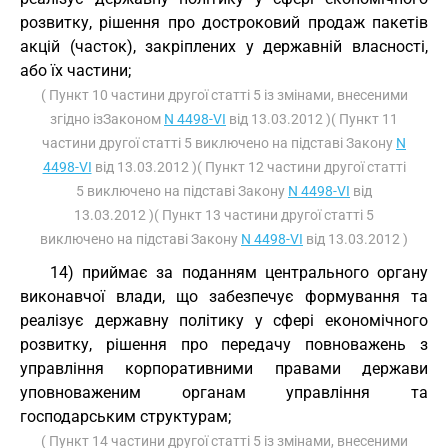
розвитку, рішення про достроковий продаж пакетів
акцій (часток), закріплених у державній власності,
або їх частини;
( Пункт 10 частини другої статті 5 із змінами, внесеними
згідно ізЗаконом
N 4498-VI
від 13.03.2012 )( Пункт 11
частини другої статті 5 виключено на підставі Закону
N
4498-VI
від 13.03.2012 )( Пункт 12 частини другої статті
5 виключено на підставі Закону
N 4498-VI
від
13.03.2012 )( Пункт 13 частини другої статті 5
виключено на підставі Закону
N 4498-VI
від 13.03.2012 )
14) приймає за поданням центрального органу
виконавчої влади, що забезпечує формування та
реалізує державну політику у сфері економічного
розвитку, рішення про передачу повноважень з
управління корпоративними правами держави
уповноваженим органам управління та
господарським структурам;
( Пункт 14 частини другої статті 5 із змінами, внесеними