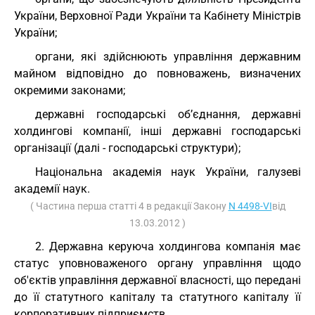
України, Верховної Ради України та Кабінету Міністрів
України;
органи, які здійснюють управління державним
майном відповідно до повноважень, визначених
окремими законами;
державні господарські об’єднання, державні
холдингові компанії, інші державні господарські
організації (далі - господарські структури);
Національна академія наук України, галузеві
академії наук.
( Частина перша статті 4 в редакції Закону
N 4498-VI
від
13.03.2012 )
2. Державна керуюча холдингова компанія має
статус уповноваженого органу управління щодо
об'єктів управління державної власності, що передані
до її статутного капіталу та статутного капіталу її
корпоративних підприємств.