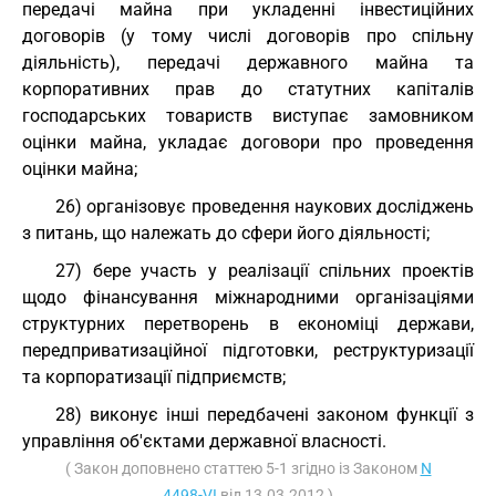
передачі майна при укладенні інвестиційних
договорів (у тому числі договорів про спільну
діяльність), передачі державного майна та
корпоративних прав до статутних капіталів
господарських товариств виступає замовником
оцінки майна, укладає договори про проведення
оцінки майна;
26) організовує проведення наукових досліджень
з питань, що належать до сфери його діяльності;
27) бере участь у реалізації спільних проектів
щодо фінансування міжнародними організаціями
структурних перетворень в економіці держави,
передприватизаційної підготовки, реструктуризації
та корпоратизації підприємств;
28) виконує інші передбачені законом функції з
управління об'єктами державної власності.
( Закон доповнено статтею 5-1 згідно із Законом
N
4498-VI
від 13.03.2012 )