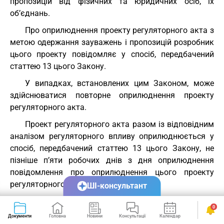
пропозицій від фізичних та юридичних осіб, їх
об’єднань.
Про оприлюднення проекту регуляторного акта з
метою одержання зауважень і пропозицій розробник
цього проекту повідомляє у спосіб, передбачений
статтею 13 цього Закону.
У випадках, встановлених цим Законом, може
здійснюватися повторне оприлюднення проекту
регуляторного акта.
Проект регуляторного акта разом із відповідним
аналізом регуляторного впливу оприлюднюється у
спосіб, передбачений статтею 13 цього Закону, не
пізніше п’яти робочих днів з дня оприлюднення
повідомлення про оприлюднення цього проекту
регуляторного акта.
ШІ-консультант
Повідомлення про оприлюднення проекту
0
регуляторного акта повинно містити:
Документи
Головна
Новини
Консультації
Календар
Сервіси