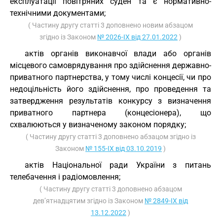
експлуатації повітряних суден та є нормативно-
технічними документами;
( Частину другу статті 3 доповнено новим абзацом
згідно із Законом
№ 2026-IX від 27.01.2022
)
актів органів виконавчої влади або органів
місцевого самоврядування про здійснення державно-
приватного партнерства, у тому числі концесії, чи про
недоцільність його здійснення, про проведення та
затвердження результатів конкурсу з визначення
приватного партнера (концесіонера), що
схвалюються у визначеному законом порядку;
( Частину другу статті 3 доповнено абзацом згідно із
Законом
№ 155-IX від 03.10.2019
)
актів Національної ради України з питань
телебачення і радіомовлення;
( Частину другу статті 3 доповнено абзацом
дев’ятнадцятим згідно із Законом
№ 2849-IX від
13.12.2022
)