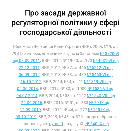
Про засади державної
регуляторної політики у сфері
господарської діяльності
(Відомості Верховної Ради України (ВВР), 2004, № 9, ст.
79)( Із змінами, внесеними згідно із Законами
№ 3720-VI
від 08.09.2011
, ВВР, 2012, № 19-20, ст.170
№ 4231-VI від
22.12.2011
, ВВР, 2012, № 37, ст.445
№ 5212-VI від
06.09.2012
, ВВР, 2013, № 33, ст.439
№ 5463-VI від
16.10.2012
, ВВР, 2014, № 4, ст.61
№ 1319-VII від
05.06.2014
, ВВР, 2014, № 30, ст.1009
№ 1586-VII від
04.07.2014
, ВВР, 2014, № 33, ст.1162
№ 1540-VIII від
22.09.2016
, ВВР, 2016, № 51, ст.833
№ 79-IX від
12.09.2019
, ВВР, 2019, № 44, ст.277
№ 155-IX від
03.10.2019
, ВВР, 2019, № 48, ст.325 - щодо набрання
чинності див.
пункт 1
розділу XII
№ 540-IX від
30.03.2020
, ВВР, 2020, № 18, ст.123
№ 1971-IX від