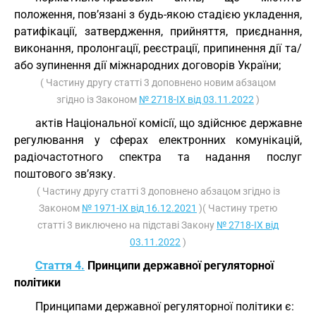
положення, пов’язані з будь-якою стадією укладення,
ратифікації, затвердження, прийняття, приєднання,
виконання, пролонгації, реєстрації, припинення дії та/
або зупинення дії міжнародних договорів України;
( Частину другу статті 3 доповнено новим абзацом
згідно із Законом
№ 2718-IX від 03.11.2022
)
актів Національної комісії, що здійснює державне
регулювання у сферах електронних комунікацій,
радіочастотного спектра та надання послуг
поштового зв’язку.
( Частину другу статті 3 доповнено абзацом згідно із
Законом
№ 1971-IX від 16.12.2021
)( Частину третю
статті 3 виключено на підставі Закону
№ 2718-IX від
03.11.2022
)
Стаття 4.
Принципи державної регуляторної
політики
Принципами державної регуляторної політики є: