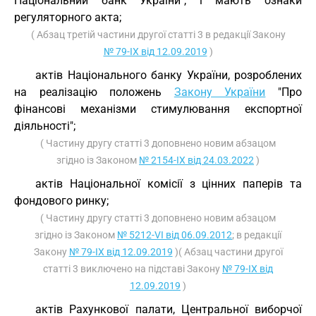
Національний банк України", і мають ознаки
регуляторного акта;
( Абзац третій частини другої статті 3 в редакції Закону
№ 79-IX від 12.09.2019
)
актів Національного банку України, розроблених
на реалізацію положень
Закону України
"Про
фінансові механізми стимулювання експортної
діяльності";
( Частину другу статті 3 доповнено новим абзацом
згідно із Законом
№ 2154-IX від 24.03.2022
)
актів Національної комісії з цінних паперів та
фондового ринку;
( Частину другу статті 3 доповнено новим абзацом
згідно із Законом
№ 5212-VI від 06.09.2012
; в редакції
Закону
№ 79-IX від 12.09.2019
)( Абзац частини другої
статті 3 виключено на підставі Закону
№ 79-IX від
12.09.2019
)
актів Рахункової палати, Центральної виборчої