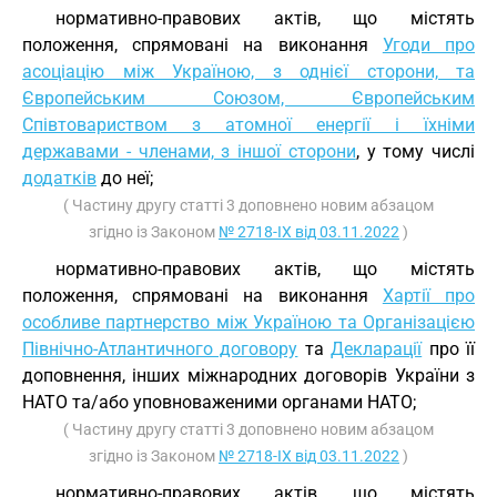
нормативно-правових актів, що містять
положення, спрямовані на виконання
Угоди про
асоціацію між Україною, з однієї сторони, та
Європейським Союзом, Європейським
Співтовариством з атомної енергії і їхніми
державами - членами, з іншої сторони
, у тому числі
додатків
до неї;
( Частину другу статті 3 доповнено новим абзацом
згідно із Законом
№ 2718-IX від 03.11.2022
)
нормативно-правових актів, що містять
положення, спрямовані на виконання
Хартії про
особливе партнерство між Україною та Організацією
Північно-Атлантичного договору
та
Декларації
про її
доповнення, інших міжнародних договорів України з
НАТО та/або уповноваженими органами НАТО;
( Частину другу статті 3 доповнено новим абзацом
згідно із Законом
№ 2718-IX від 03.11.2022
)
нормативно-правових актів, що містять