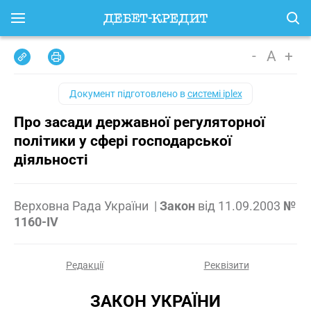
-
A
+
Документ підготовлено в
системі iplex
Про засади державної регуляторної
політики у сфері господарської
діяльності
Верховна Рада України
|
Закон
від
11.09.2003
№
1160-IV
Редакції
Реквізити
ЗАКОН УКРАЇНИ