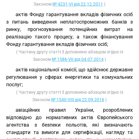
Законом
№ 4231-VI від 22.12.2011
)
актів Фонду гарантування вкладів фізичних осіб
з питань виведення неплатоспроможних банків з
ринку, прогнозування потенційних витрат на
реалізацію такого процесу, а також фінансування
Фонду гарантування вкладів фізичних осіб;
( Частину другу статті 3 доповнено абзацом згідно із
Законом
№ 1586-VII від 04.07.2014
)
актів національної комісії, що здійснює державне
регулювання у сферах енергетики та комунальних
послуг;
( Частину другу статті 3 доповнено абзацом згідно із
Законом
№ 1540-VIII від 22.09.2016
)
авіаційних правил України, розроблених
відповідно до нормативних актів Європейського
агентства з безпеки польотів, які визначають
стандарти та вимоги для сертифікації, нагляду та