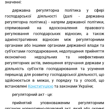
значенні:
державна регуляторна політика у сфері
господарської діяльності (далі - державна
регуляторна політика) - напрям державної політики,
спрямований на вдосконалення правового
регулювання господарських відносин, а також
адміністративних відносин між регуляторними
органами або іншими органами державної влади та
суб’єктами господарювання, недопущення прийняття
економічно недоцільних та неефективних
регуляторних актів, зменшення втручання держави у
діяльність суб’єктів господарювання та усунення
перешкод для розвитку господарської діяльності, що
здійснюється в межах, у порядку та у спосіб, що
встановлені
Конституцією
та законами України;
регуляторний акт - це:
прийнятий уповноваженим регуляторним
органом нормативно-правовий акт, який або окремі