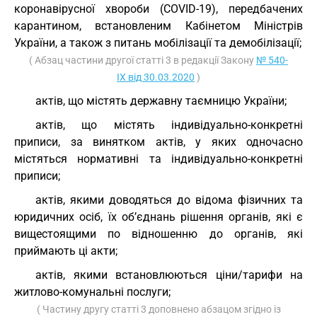
коронавірусної хвороби (COVID-19), передбачених
карантином, встановленим Кабінетом Міністрів
України, а також з питань мобілізації та демобілізації;
( Абзац частини другої статті 3 в редакції Закону
№ 540-
IX від 30.03.2020
)
актів, що містять державну таємницю України;
актів, що містять індивідуально-конкретні
приписи, за винятком актів, у яких одночасно
містяться нормативні та індивідуально-конкретні
приписи;
актів, якими доводяться до відома фізичних та
юридичних осіб, їх об’єднань рішення органів, які є
вищестоящими по відношенню до органів, які
приймають ці акти;
актів, якими встановлюються ціни/тарифи на
житлово-комунальні послуги;
( Частину другу статті 3 доповнено абзацом згідно із