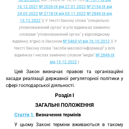
16.12.2021
№ 2026-IX від 27.01.2022
№ 2154-IX від
24.03.2022
№ 2718-IX від 03.11.2022
№ 2849-IX від
13.12.2022
)( У тексті Закону слова "спеціально
уповноважений орган" в усіх відмінках замінено
словами "уповноважений орган" у відповідному
відмінку згідно із Законом
№ 5463-VI від 16.10.2012
)( У
тексті Закону слова "засоби масової інформації" у всіх
відмінках і числах замінено словом "медіа"
№ 2849-IX
від 13.12.2022
)
Цей Закон визначає правові та організаційні
засади реалізації державної регуляторної політики у
сфері господарської діяльності.
Розділ I
ЗАГАЛЬНІ ПОЛОЖЕННЯ
Стаття 1.
Визначення термінів
У цьому Законі терміни вживаються в такому