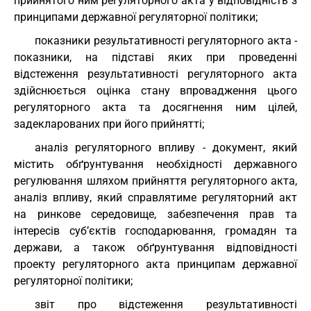
прийнятого ним регуляторного акта у відповідність з
принципами державної регуляторної політики;
показники результативності регуляторного акта -
показники, на підставі яких при проведенні
відстеження результативності регуляторного акта
здійснюється оцінка стану впровадження цього
регуляторного акта та досягнення ним цілей,
задекларованих при його прийнятті;
аналіз регуляторного впливу - документ, який
містить обґрунтування необхідності державного
регулювання шляхом прийняття регуляторного акта,
аналіз впливу, який справлятиме регуляторний акт
на ринкове середовище, забезпечення прав та
інтересів суб’єктів господарювання, громадян та
держави, а також обґрунтування відповідності
проекту регуляторного акта принципам державної
регуляторної політики;
звіт про відстеження результативності