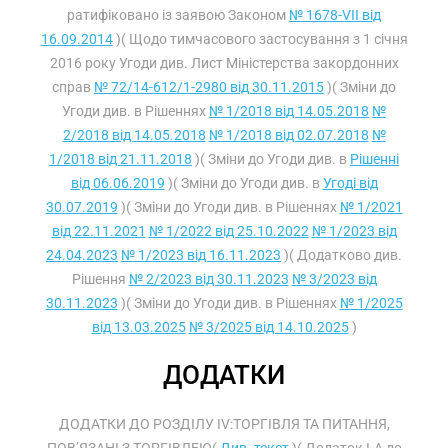
ратифіковано із заявою Законом
№ 1678-VII від
16.09.2014
)( Щодо тимчасового застосування з 1 січня
2016 року Угоди див. Лист Міністерства закордонних
справ
№ 72/14-612/1-2980 від 30.11.2015
)( Зміни до
Угоди див. в Рішеннях
№ 1/2018 від 14.05.2018
№
2/2018 від 14.05.2018
№ 1/2018 від 02.07.2018
№
1/2018 від 21.11.2018
)( Зміни до Угоди див. в
Рішенні
від 06.06.2019
)( Зміни до Угоди див. в
Угоді від
30.07.2019
)( Зміни до Угоди див. в Рішеннях
№ 1/2021
від 22.11.2021
№ 1/2022 від 25.10.2022
№ 1/2023 від
24.04.2023
№ 1/2023 від 16.11.2023
)( Додатково див.
Рішення
№ 2/2023 від 30.11.2023
№ 3/2023 від
30.11.2023
)( Зміни до Угоди див. в Рішеннях
№ 1/2025
від 13.03.2025
№ 3/2025 від 14.10.2025
)
ДОДАТКИ
ДОДАТКИ ДО РОЗДІЛУ IV:ТОРГІВЛЯ ТА ПИТАННЯ,