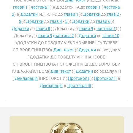
ПОВ’ЯЗАНІ З ТОРГІВЛЕЮ(
Див. текст
)( Додаток I-A до
глави 1
(
частина 1
) )( Додаток I-A до
глави 1
(
частина
2
) )(
Додатки
I-B, I-C, I-D до
глави 1
)(
Додатки
до
глав 2
-
3
)(
Додатки
до
глав 4
-
5
)(
Додатки
до
глави 6
)(
Додатки
до
глави 8
)( Додатки до
глави 9
(
частина 1
) )(
Додатки до
глави 9
(частина 2
)(
Додатки
до
глави 10
)ДОДАТКИ ДО РОЗДІЛУ V:ЕКОНОМІЧНЕ І ГАЛУЗЕВЕ
СПІВРОБІТНИЦТВО(
Див. текст
)(
Додатки
до розділу V
)ДОДАТКИ ДО РОЗДІЛУ VI:ФІНАНСОВЕ
СПІВРОБІТНИЦТВОТА ПОЛОЖЕННЯ ЩОДО БОРОТЬБИ
ІЗ ШАХРАЙСТВОМ(
Див. текст
)(
Додатки
до розділу VI )
(
Декларація
)ПРОТОКОЛИ(
Протокол I
)(
Протокол II
)(
Декларація
)(
Протокол III
)