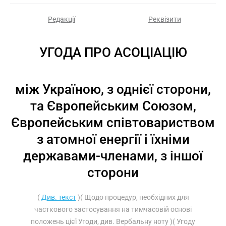
Редакції
Реквізити
УГОДА ПРО АСОЦІАЦІЮ
між Україною, з однієї сторони,
та Європейським Союзом,
Європейським співтовариством
з атомної енергії і їхніми
державами-членами, з іншої
сторони
(
Див. текст
)( Щодо процедур, необхідних для
часткового застосування на тимчасовій основі
положень цієї Угоди, див.
Вербальну ноту
)( Угоду