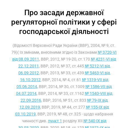
Про засади державної
регуляторної політики у сфері
господарської діяльності
(Відомості Верховної Ради України (ВВР), 2004, № 9, ст.
79)( Із змінами, внесеними згідно із Законами
№ 3720-VI
від 08.09.2011
, ВВР, 2012, № 19-20, ст.170
№ 4231-VI від
22.12.2011
, ВВР, 2012, № 37, ст.445
№ 5212-VI від
06.09.2012
, ВВР, 2013, № 33, ст.439
№ 5463-VI від
16.10.2012
, ВВР, 2014, № 4, ст.61
№ 1319-VII від
05.06.2014
, ВВР, 2014, № 30, ст.1009
№ 1586-VII від
04.07.2014
, ВВР, 2014, № 33, ст.1162
№ 1540-VIII від
22.09.2016
, ВВР, 2016, № 51, ст.833
№ 79-IX від
12.09.2019
, ВВР, 2019, № 44, ст.277
№ 155-IX від
03.10.2019
, ВВР, 2019, № 48, ст.325 - щодо набрання
чинності див.
пункт 1
розділу XII
№ 540-IX від
30.03.2020
, ВВР, 2020, № 18, ст.123
№ 1971-IX від