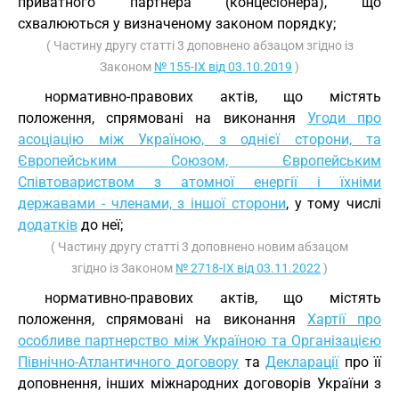
приватного партнера (концесіонера), що
схвалюються у визначеному законом порядку;
( Частину другу статті 3 доповнено абзацом згідно із
Законом
№ 155-IX від 03.10.2019
)
нормативно-правових актів, що містять
положення, спрямовані на виконання
Угоди про
асоціацію між Україною, з однієї сторони, та
Європейським Союзом, Європейським
Співтовариством з атомної енергії і їхніми
державами - членами, з іншої сторони
, у тому числі
додатків
до неї;
( Частину другу статті 3 доповнено новим абзацом
згідно із Законом
№ 2718-IX від 03.11.2022
)
нормативно-правових актів, що містять
положення, спрямовані на виконання
Хартії про
особливе партнерство між Україною та Організацією
Північно-Атлантичного договору
та
Декларації
про її
доповнення, інших міжнародних договорів України з