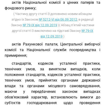
актів Національної комісії з цінних паперів та
фондового ринку;
( Частину другу статті 3 доповнено новим абзацом
згідно із Законом
№ 5212-VI від 06.09.2012
; в редакції
Закону
№ 79-IX від 12.09.2019
)( Абзац п’ятий частини
другої статті 3 виключено на підставі Закону
№ 79-IX
від 12.09.2019
)
актів Рахункової палати, Центральної виборчої
комісії та Національної служби посередництва і
примирення;
стандартів, кодексів усталеної практики,
технічних умов, за винятком випадків, коли
положення стандартів, кодексів усталеної практики,
технічних умов, прийнятих органами державної
влади та органами місцевого самоврядування,
маючи у передбачених законом випадках
обов’язковий характер, встановлюють вимоги до
суб’єктів господарювання щодо проведення