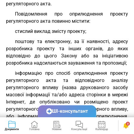
регуляторного акта.
Повідомлення про оприлюднення проекту
регуляторного акта повинно містити:
стислий виклад змісту проекту;
поштову та електронну, за її наявності, адресу
розробника проекту та інших органів, до яких
відповідно до цього Закону або за ініціативою
розробника надсилаються зауваження та пропозиції;
інформацію про спосіб оприлюднення проекту
регуляторного акта та відповідного аналізу
регуляторного впливу (назва друкованого засобу
масової інформації та/або адреса сторінки в мережі
Інтернет, де опубліковано чи розміщено проект
регуляторного акта та аналіз регуляторного впливу,
ШІ-консультант
або інформація про інший спосіб оприлюднення,
передбачений частиною п’ятою статті 13 цього
0
Документи
Головна
Новини
Консультації
Календар
Сервіси
Закону);