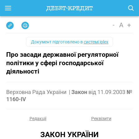
-
A
+
Документ підготовлено в
системі iplex
Про засади державної регуляторної
політики у сфері господарської
діяльності
Верховна Рада України
|
Закон
від
11.09.2003
№
1160-IV
Редакції
Реквізити
ЗАКОН УКРАЇНИ