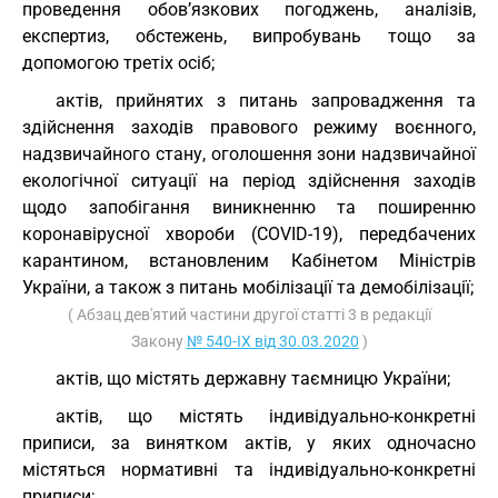
проведення обов’язкових погоджень, аналізів,
експертиз, обстежень, випробувань тощо за
допомогою третіх осіб;
актів, прийнятих з питань запровадження та
здійснення заходів правового режиму воєнного,
надзвичайного стану, оголошення зони надзвичайної
екологічної ситуації на період здійснення заходів
щодо запобігання виникненню та поширенню
коронавірусної хвороби (COVID-19), передбачених
карантином, встановленим Кабінетом Міністрів
України, а також з питань мобілізації та демобілізації;
( Абзац дев'ятий частини другої статті 3 в редакції
Закону
№ 540-IX від 30.03.2020
)
актів, що містять державну таємницю України;
актів, що містять індивідуально-конкретні
приписи, за винятком актів, у яких одночасно
містяться нормативні та індивідуально-конкретні
приписи;