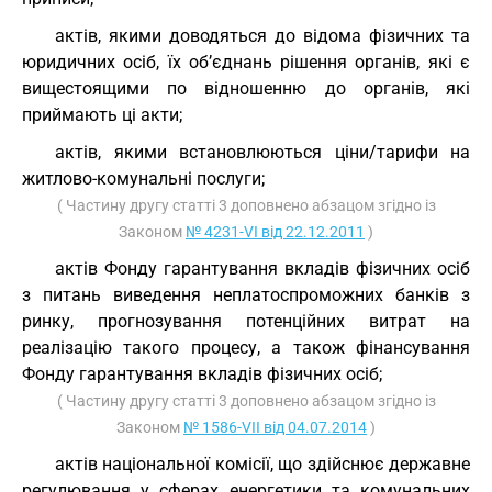
актів, якими доводяться до відома фізичних та
юридичних осіб, їх об’єднань рішення органів, які є
вищестоящими по відношенню до органів, які
приймають ці акти;
актів, якими встановлюються ціни/тарифи на
житлово-комунальні послуги;
( Частину другу статті 3 доповнено абзацом згідно із
Законом
№ 4231-VI від 22.12.2011
)
актів Фонду гарантування вкладів фізичних осіб
з питань виведення неплатоспроможних банків з
ринку, прогнозування потенційних витрат на
реалізацію такого процесу, а також фінансування
Фонду гарантування вкладів фізичних осіб;
( Частину другу статті 3 доповнено абзацом згідно із
Законом
№ 1586-VII від 04.07.2014
)
актів національної комісії, що здійснює державне
регулювання у сферах енергетики та комунальних