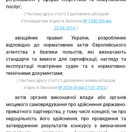
послуг;
( Частину другу статті 3 доповнено абзацом
п’ятнадцятим згідно із Законом
№ 1540-VIII від
22.09.2016
)
авіаційних правил України, розроблених
відповідно до нормативних актів Європейського
агентства з безпеки польотів, які визначають
стандарти та вимоги для сертифікації, нагляду та
експлуатації повітряних суден та є нормативно-
технічними документами;
( Частину другу статті 3 доповнено новим абзацом
згідно із Законом
№ 2026-IX від 27.01.2022
)
актів органів виконавчої влади або органів
місцевого самоврядування про здійснення державно-
приватного партнерства, у тому числі концесії, чи про
недоцільність його здійснення, про проведення та
затвердження результатів конкурсу з визначення