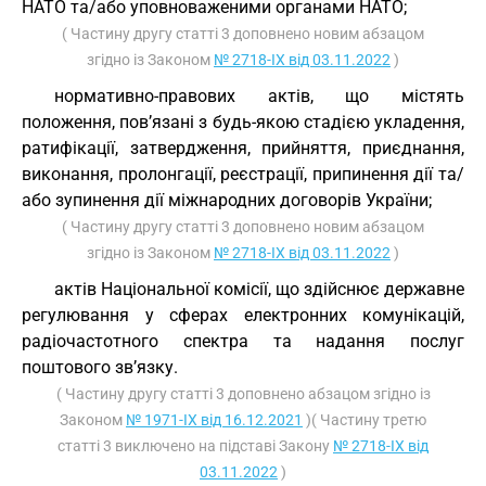
НАТО та/або уповноваженими органами НАТО;
( Частину другу статті 3 доповнено новим абзацом
згідно із Законом
№ 2718-IX від 03.11.2022
)
нормативно-правових актів, що містять
положення, пов’язані з будь-якою стадією укладення,
ратифікації, затвердження, прийняття, приєднання,
виконання, пролонгації, реєстрації, припинення дії та/
або зупинення дії міжнародних договорів України;
( Частину другу статті 3 доповнено новим абзацом
згідно із Законом
№ 2718-IX від 03.11.2022
)
актів Національної комісії, що здійснює державне
регулювання у сферах електронних комунікацій,
радіочастотного спектра та надання послуг
поштового зв’язку.
( Частину другу статті 3 доповнено абзацом згідно із
Законом
№ 1971-IX від 16.12.2021
)( Частину третю
статті 3 виключено на підставі Закону
№ 2718-IX від
03.11.2022
)