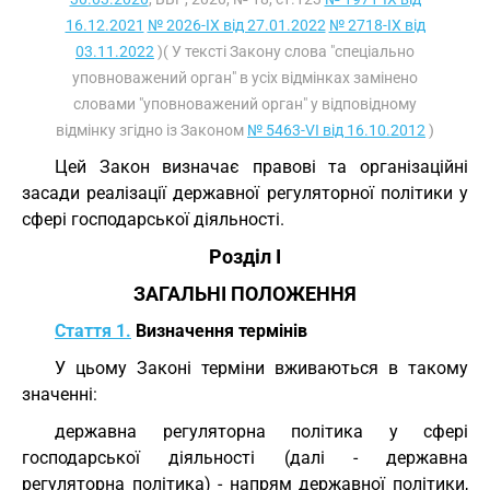
16.12.2021
№ 2026-IX від 27.01.2022
№ 2718-IX від
03.11.2022
)( У тексті Закону слова "спеціально
уповноважений орган" в усіх відмінках замінено
словами "уповноважений орган" у відповідному
відмінку згідно із Законом
№ 5463-VI від 16.10.2012
)
Цей Закон визначає правові та організаційні
засади реалізації державної регуляторної політики у
сфері господарської діяльності.
Розділ I
ЗАГАЛЬНІ ПОЛОЖЕННЯ
Стаття 1.
Визначення термінів
У цьому Законі терміни вживаються в такому
значенні:
державна регуляторна політика у сфері
господарської діяльності (далі - державна
регуляторна політика) - напрям державної політики,