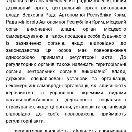
України з питань телебачення і радіомовлення, інший
державний орган, центральний орган виконавчої
влади, Верховна Рада Автономної Республіки Крим,
Рада міністрів Автономної Республіки Крим, місцевий
орган виконавчої влади, орган місцевого
самоврядування, а також посадова особа будь-якого
із зазначених органів, якщо відповідно до
законодавства ця особа має повноваження
одноособово приймати регуляторні акти. До
регуляторних органів також належать територіальні
органи центральних органів виконавчої влади,
державні спеціалізовані установи та організації,
некомерційні самоврядні організації, які здійснюють
керівництво та управління окремими видами
загальнообов’язкового державного соціального
страхування, якщо ці органи, установи та організації
відповідно до своїх повноважень приймають
регуляторні акти;
регуляторна діяльність - діяльність, спрямована