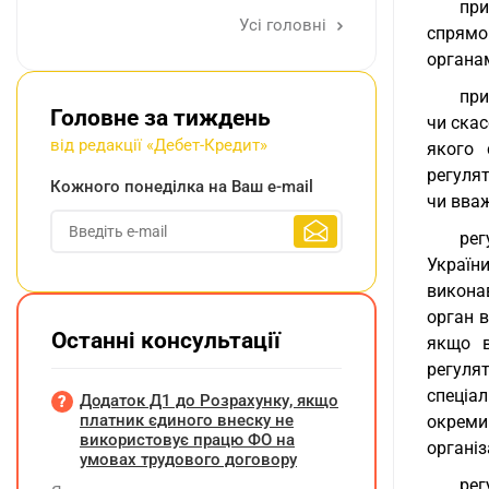
при
Усі головні
спрямо
органа
при
Головне за тиждень
чи скас
від редакції «Дебет-Кредит»
якого 
регуля
Кожного понеділка на Ваш e-mail
чи вваж
рег
України
викона
орган в
Останні консультації
якщо в
регуля
спеціал
Додаток Д1 до Розрахунку, якщо
платник єдиного внеску не
окреми
використовує працю ФО на
організ
умовах трудового договору
рег