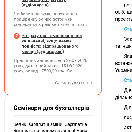
роз
(аудіоверсія)
осіб, 
Чи береться сума, нарахована
проекту
працівнику за час затримки
розрахунку в разі звільнення при
Ста
обчсиленні середньомісячної
заробітної плати (винагороди), для
Розрахунок компенсації при
Зак
розрахунку внеску на підтримку
звільненні, якщо немає
працевлаштування осіб з
та інши
повністю відпрацьованого
інвалідністю?
місяця (аудіоверсія)
Як
Працівник звільняється 29.07.2026
встано
року, дата прийняття - 18.06.2026
України
року, оклад - 7500,00 грн. Як
розрахувати компенсацію трьох
Ста
невикористаних днів відпустки при
Усі консультації
звільненні?
Дія
діяльно
Семінари для бухгалтерів
Дія
пос
Великі зарплатні зміни! Зарплатна
акт
Звітність по-новому з липня! Нова