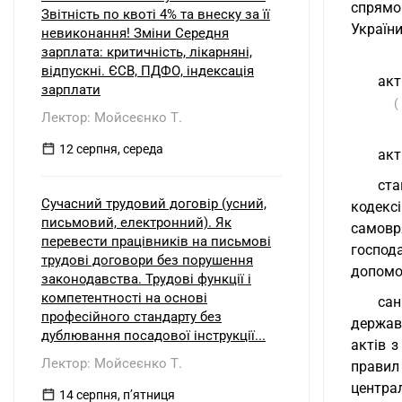
спрямо
Звітність по квоті 4% та внеску за її
України
невиконання! Зміни Середня
зарплата: критичність, лікарняні,
відпускні. ЄСВ, ПДФО, індексація
акт
зарплати
(
Лектор: Мойсеєнко Т.
12 серпня, середа
акт
ста
Сучасний трудовий договір (усний,
кодекс
письмовий, електронний). Як
самовр
перевести працівників на письмові
господ
трудові договори без порушення
допомог
законодавства. Трудові функції і
компетентності на основі
сан
професійного стандарту без
держав
дублювання посадової інструкції...
актів 
Лектор: Мойсеєнко Т.
правил
центра
14 серпня, пʼятниця