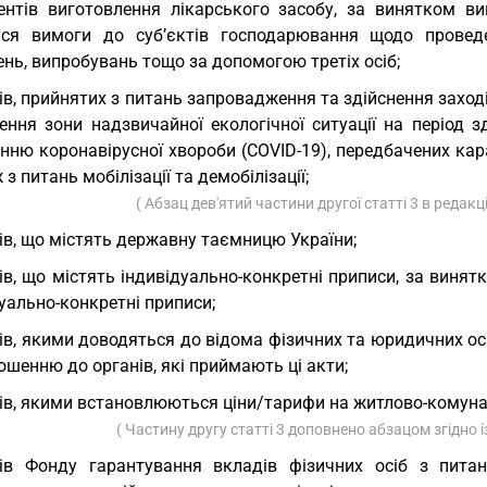
ентів виготовлення лікарського засобу, за винятком ви
ься вимоги до суб’єктів господарювання щодо проведен
нь, випробувань тощо за допомогою третіх осіб;
ів, прийнятих з питань запровадження та здійснення заход
ення зони надзвичайної екологічної ситуації на період 
нню коронавірусної хвороби (COVID-19), передбачених кар
 з питань мобілізації та демобілізації;
( Абзац дев'ятий частини другої статті 3 в редакц
ів, що містять державну таємницю України;
ів, що містять індивідуально-конкретні приписи, за винят
уально-конкретні приписи;
ів, якими доводяться до відома фізичних та юридичних осі
ошенню до органів, які приймають ці акти;
ів, якими встановлюються ціни/тарифи на житлово-комунал
( Частину другу статті 3 доповнено абзацом згідно 
ів Фонду гарантування вкладів фізичних осіб з пита