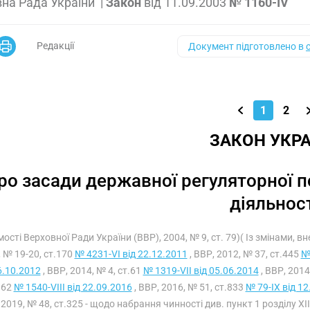
на Рада України
|
Закон
від
11.09.2003
№ 1160-IV
Редакції
Документ підготовлено в
1
2
ЗАКОН УКРА
ро засади державної регуляторної п
діяльнос
мості Верховної Ради України (ВВР), 2004, № 9, ст. 79)( Із змінами, 
 № 19-20, ст.170
№ 4231-VI від 22.12.2011
, ВВР, 2012, № 37, ст.445
№
6.10.2012
, ВВР, 2014, № 4, ст.61
№ 1319-VII від 05.06.2014
, ВВР, 2014
162
№ 1540-VIII від 22.09.2016
, ВВР, 2016, № 51, ст.833
№ 79-IX від 1
 2019, № 48, ст.325 - щодо набрання чинності див. пункт 1 розділу XI