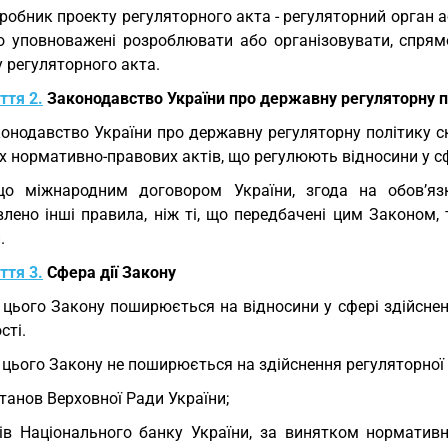
робник проекту регуляторного акта - регуляторний орган аб
що уповноважені розроблювати або організовувати, спрям
 регуляторного акта.
ття 2.
Законодавство України про державну регуляторну п
онодавство України про державну регуляторну політику ск
х нормативно-правових актів, що регулюють відносини у сф
що міжнародним договором України, згода на обов’яз
влено інші правила, ніж ті, що передбачені цим Законом
.
ття 3.
Сфера дії Закону
 цього Закону поширюється на відносини у сфері здійснен
сті.
 цього Закону не поширюється на здійснення регуляторної д
танов Верховної Ради України;
ів Національного банку України, за винятком нормативн