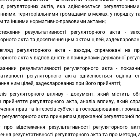
яд регуляторних актів, яка здійснюється регуляторним
аннями, територіальними громадами в межах, у порядку та
м та іншими нормативно-правовими актами;
дстеження результативності регуляторного акта - за
орного акта та досягнення цим актом цілей, задекларовани
егляд регуляторного акта - заходи, спрямовані на п
орного акта у відповідність з принципами державної регул
азники результативності регуляторного акта - показни
тативності регуляторного акта здійснюється оцінка 
ння ним цілей, задекларованих при його прийнятті;
ліз регуляторного впливу - документ, який містить об
 прийняття регуляторного акта, аналіз впливу, який спр
чення прав та інтересів суб’єктів господарювання, грома
 регуляторного акта принципам державної регуляторної по
т про відстеження результативності регуляторного ак
ення результативності регуляторного акта та про методи, 