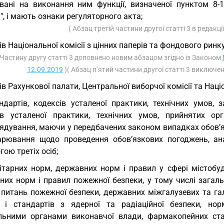
вані на виконання ним функції, визначеної пунктом 8-1
", і мають ознаки регуляторного акта;
( Абзац третій частини другої статті 3 в редакц
ів Національної комісії з цінних паперів та фондового ринку
 Частину другу статті 3 доповнено новим абзацом згідно із Законом
12.09.2019
)( Абзац п’ятий частини другої статті 3 виключе
ів Рахункової палати, Центральної виборчої комісії та Нац
ндартів, кодексів усталеної практики, технічних умов,
ів усталеної практики, технічних умов, прийнятих о
ядування, маючи у передбачених законом випадках обов’я
арювання щодо проведення обов’язкових погоджень, анал
ою третіх осіб;
ітарних норм, державних норм і правил у сфері містобу
них норм і правил пожежної безпеки, у тому числі загал
з питань пожежної безпеки, державних міжгалузевих та га
 і стандартів з ядерної та радіаційної безпеки, нор
льними органами виконавчої влади, фармакопейних стат