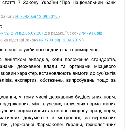
 статті 7 Закону України "Про Національний банк
ії Закону
№ 79-IX від 12.09.2019
)
;
№ 5212-VI від 06.09.2012
; в редакції Закону
№ 79-IX від
но на підставі Закону
№ 79-IX від 12.09.2019
)
іональної служби посередництва і примирення;
 за винятком випадків, коли положення стандартів,
рганами державної влади та органами місцевого
зковий характер, встановлюють вимоги до суб’єктів
ізів, експертиз, обстежень, випробувань тощо за
дування, у тому числі державних будівельних норм,
ьнодержавних, міжгалузевих, галузевих нормативних
лузевих нормативних актів про охорону праці, норм,
мативних документів з метрології, затверджених
ей, Державної Фармакопеї України, технологічних