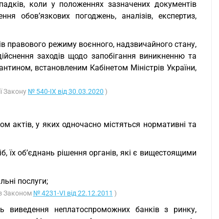
падків, коли у положеннях зазначених документів
ня обов’язкових погоджень, аналізів, експертиз,
ів правового режиму воєнного, надзвичайного стану,
здійснення заходів щодо запобігання виникненню та
антином, встановленим Кабінетом Міністрів України,
ії Закону
№ 540-IX від 30.03.2020
)
ком актів, у яких одночасно містяться нормативні та
б, їх об’єднань рішення органів, які є вищестоящими
ьні послуги;
із Законом
№ 4231-VI від 22.12.2011
)
нь виведення неплатоспроможних банків з ринку,