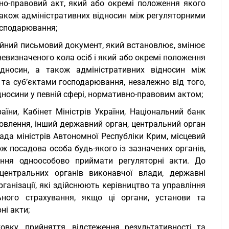
о-правовий акт, який або окремі положення якого
також адміністративних відносин між регуляторними
осподарювання;
йний письмовий документ, який встановлює, змінює
евизначеного кола осіб і який або окремі положення
дносин, а також адміністративних відносин між
а суб’єктами господарювання, незалежно від того,
дносини у певній сфері, нормативно-правовим актом;
аїни, Кабінет Міністрів України, Національний банк
мовлення, інший державний орган, центральний орган
ада міністрів Автономної Республіки Крим, місцевий
ж посадова особа будь-якого із зазначених органів,
ння одноособово приймати регуляторні акти. До
центральних органів виконавчої влади, державні
рганізації, які здійснюють керівництво та управління
ного страхування, якщо ці органи, установи та
ні акти;
товку, прийняття, відстеження результативності та