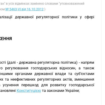
ган" в усіх відмінках замінено словами "уповноважений
оном
№ 5463-VI від 16.10.2012
)
лізації державної регуляторної політики у сфері
ЖЕННЯ
сті (далі - державна регуляторна політика) - напрям
го регулювання господарських відносин, а також
 іншими органами державної влади та суб’єктами
х та неефективних регуляторних актів, зменшення
а усунення перешкод для розвитку господарської
становлені
Конституцією
та законами України;