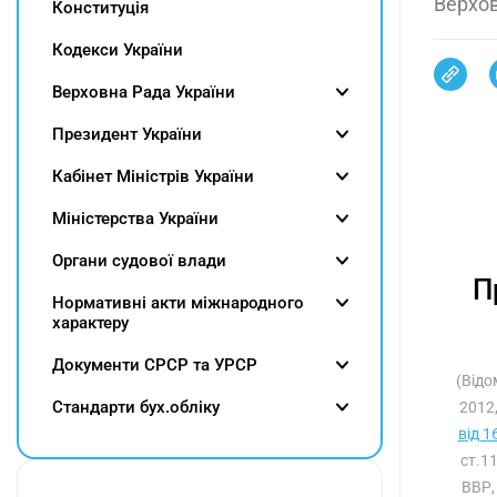
Верхов
Конституція
Кодекси України
Верховна Рада України
Президент України
Кабінет Міністрів України
Міністерства України
Органи судової влади
П
Нормативні акти міжнародного
характеру
Документи СРСР та УРСР
(Відо
Cтандарти бух.обліку
2012,
від 1
ст.1
ВВР,