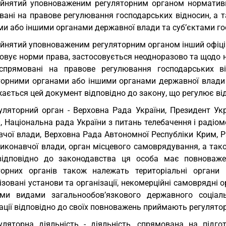
йнятий уповноваженим регуляторним органом нормативн
вані на правове регулювання господарських відносин, а 
ми або іншими органами державної влади та суб’єктами г
йнятий уповноваженим регуляторним органом інший офіці
овує норми права, застосовується неодноразово та щодо н
спрямовані на правове регулювання господарських ві
торними органами або іншими органами державної влади т
ається цей документ відповідно до закону, що регулює ві
уляторний орган - Верховна Рада України, Президент Укр
, Національна рада України з питань телебачення і радіо
вчої влади, Верховна Рада Автономної Республіки Крим, Р
иконавчої влади, орган місцевого самоврядування, а тако
ідповідно до законодавства ця особа має повноваже
торних органів також належать територіальні органи 
ізовані установи та організації, некомерційні самоврядні о
ми видами загальнообов’язкового державного соціаль
ації відповідно до своїх повноважень приймають регулятор
уляторна діяльність - діяльність, спрямована на підго