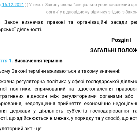
д 16.12.2021
)( У тексті Закону слова "спеціально уповноважений ор
орган" у відповідному відмінку згідно із Зак
 Закон визначає правові та організаційні засади реа
рської діяльності.
Розділ I
ЗАГАЛЬНІ ПОЛО
ття 1.
Визначення термінів
ьому Законі терміни вживаються в такому значенні:
жавна регуляторна політика у сфері господарської діяльно
ної політики, спрямований на вдосконалення правово
стративних відносин між регуляторними органами або
арювання, недопущення прийняття економічно недоцільни
ння держави у діяльність суб’єктів господарювання т
сті, що здійснюється в межах, у порядку та у спосіб, що в
уляторний акт - це: