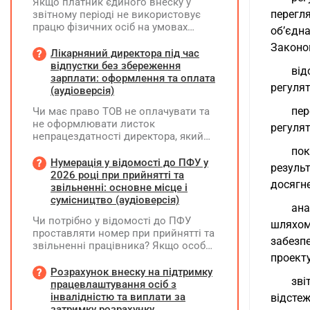
Якщо платник єдиного внеску у
перегл
звітному періоді не використовує
працю фізичних осіб на умовах
об’єдн
трудового договору (контракту) або
Законо
на інших умовах, передбачених
Лікарняний директора під час
законодавством, Додаток Д1/
відпустки без збереження
ві
Додаток ФІЗ-Д1 за відповідний
зарплати: оформлення та оплата
регулят
період не подається
(аудіоверсія)
пер
Чи має право ТОВ не оплачувати та
не оформлювати листок
регулят
непрацездатності директора, який
перебуває у відпустці без
пок
збереження заробітної плати під час
Нумерація у відомості до ПФУ у
резуль
призупинення діяльності
2026 році при прийнятті та
досягне
підприємства?
звільненні: основне місце і
сумісництво (аудіоверсія)
ана
Чи потрібно у відомості до ПФУ
шляхом
проставляти номер при прийнятті та
забезпе
звільненні працівника? Якщо особа
проекту
одночасно працювала за основним
місцем роботи та за сумісництвом,
Розрахунок внеску на підтримку
зві
чи рахується це як два роботодавці?
працевлаштування осіб з
інвалідністю та виплати за
відстеж
затримку розрахунку