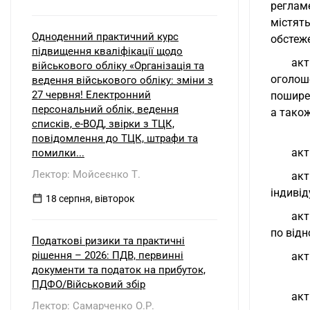
реглам
містят
Одноденний практичний курс
обстеже
підвищення кваліфікації щодо
акт
військового обліку «Організація та
оголош
ведення військового обліку: зміни з
27 червня! Електронний
пошире
персональний облік, ведення
а також
списків, е-ВОД, звірки з ТЦК,
повідомлення до ТЦК, штрафи та
акт
помилки...
Лектор: Мойсеєнко Т.
акт
індивід
18 серпня, вівторок
акт
по відн
Податкові ризики та практичні
рішення – 2026: ПДВ, первинні
акт
документи та податок на прибуток,
ПДФО/Військовий збір
акт
Лектор: Самарченко О.Р.