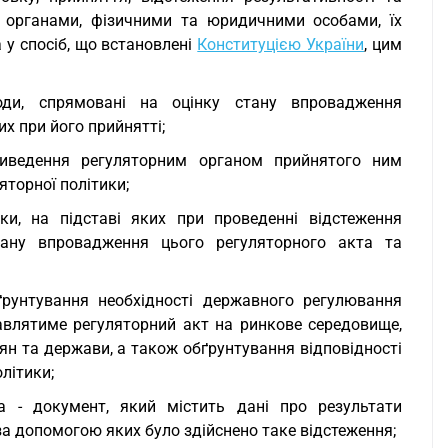
и органами, фізичними та юридичними особами, їх
 у спосіб, що встановлені
Конституцією України
, цим
ходи, спрямовані на оцінку стану впровадження
х при його прийнятті;
риведення регуляторним органом прийнятого ним
яторної політики;
ки, на підставі яких при проведенні відстеження
стану впровадження цього регуляторного акта та
ґрунтування необхідності державного регулювання
авлятиме регуляторний акт на ринкове середовище,
дян та держави, а також обґрунтування відповідності
літики;
та - документ, який містить дані про результати
за допомогою яких було здійснено таке відстеження;