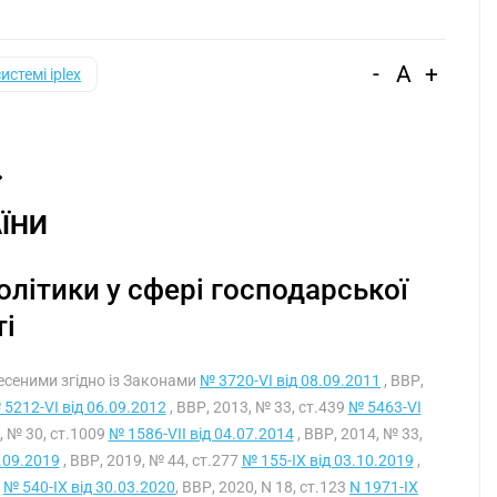
-
A
+
системі iplex
ЇНИ
олітики у сфері господарської
ті
внесеними згідно із Законами
№ 3720-VI від 08.09.2011
, ВВР,
 5212-VI від 06.09.2012
, ВВР, 2013, № 33, ст.439
№ 5463-VI
, № 30, ст.1009
№ 1586-VII від 04.07.2014
, ВВР, 2014, № 33,
2.09.2019
, ВВР, 2019, № 44, ст.277
№ 155-IX від 03.10.2019
,
I
№ 540-IX від 30.03.2020
, ВВР, 2020, N 18, ст.123
N 1971-IX