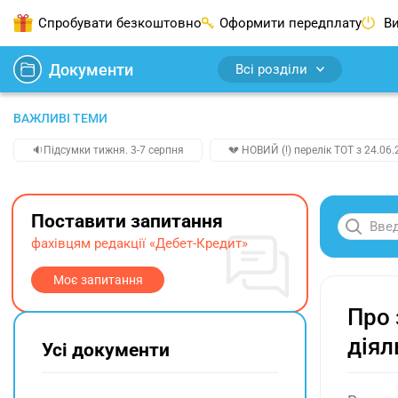
Спробувати безкоштовно
Оформити передплату
Ви
Документи
Всі розділи
ВАЖЛИВІ ТЕМИ
🔉Підсумки тижня. 3-7 серпня
💔 НОВИЙ (!) перелік ТОТ з 24.06.
Поставити запитання
фахівцям редакції «Дебет-Кредит»
Моє запитання
Про 
діял
Усі документи