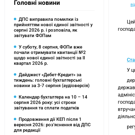
Головні новини
ві
ДПС виправила помилки із
Цей
прийняттям нової єдиної звітності у
господа
серпні 2026 р. і розповіла, як
звітувати ФОПам
У суботу, 8 серпня, ФОПи вже
почали отримувати квитанції №2
щодо нової єдиної звітності за ІІ
Ста
квартал 2026 р.
У ц
Дайджест «Дебет-Кредит» за
тиждень: головні бухгалтерські
дер
новини за 3-7 серпня (аудіоверсія)
держав
адміні
Календар бухгалтера на 10 – 14
господ
серпня 2026 року: усі строки
звітування та сплати податків
втруча
діяльно
Продовження дії КЕП після 1
вересня 2026: розʼяснення від ДПС
рег
для редакції