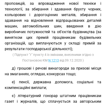
пропозицій, за впровадження нової техніки і
технології, за збирання і здавання брухту чорних,
кольорових і дорогоцінних металів, збирання і
здавання на відновлення відпрацьованих деталей
машин, автомобільних шин, введення в дію
виробничих потужностей та об'єктів будівництва (за
винятком цих премій працівникам будівельних
організацій, що виплачуються у складі премій за
результати господарської діяльності);
( Підпункт "г" пункту 4 із змінами, внесеними згідно з
Постановою КМ
N 1213
від 09.12.2020 )
д) грошові і речові винагороди за призові місця
на змаганнях, оглядах, конкурсах тощо;
е) пенсії, державна допомога, соціальні та
компенсаційні виплати;
є) літературний гонорар штатним працівникам
газет і журналів, що сплачується за авторським