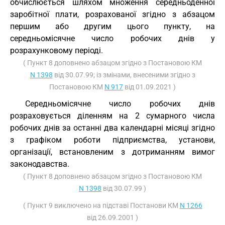
обчислюється шляхом множення середньоденної
заробітної плати, розрахованої згідно з абзацом
першим або другим цього пункту, на
середньомісячне число робочих днів у
розрахунковому періоді.
( Пункт 8 доповнено абзацом згідно з Постановою КМ
N 1398
від 30.07.99; із змінами, внесеними згідно з
Постановою КМ
N 917
від 01.09.2021 )
Середньомісячне число робочих днів
розраховується діленням на 2 сумарного числа
робочих днів за останні два календарні місяці згідно
з графіком роботи підприємства, установи,
організації, встановленим з дотриманням вимог
законодавства.
( Пункт 8 доповнено абзацом згідно з Постановою КМ
N 1398
від 30.07.99 )
( Пункт 9 виключено на підставі Постанови КМ
N 1266
від 26.09.2001 )