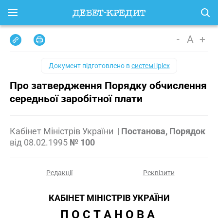
-
A
+
Документ підготовлено в
системі iplex
Про затвердження Порядку обчислення
середньої заробітної плати
Кабінет Міністрів України
|
Постанова, Порядок
від
08.02.1995
№ 100
Редакції
Реквізити
КАБІНЕТ МІНІСТРІВ УКРАЇНИ
П О С Т А Н О В А 