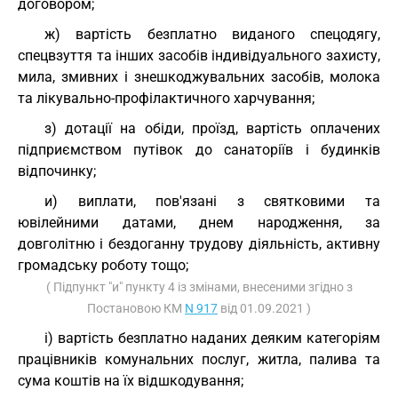
договором;
ж) вартість безплатно виданого спецодягу,
спецвзуття та інших засобів індивідуального захисту,
мила, змивних і знешкоджувальних засобів, молока
та лікувально-профілактичного харчування;
з) дотації на обіди, проїзд, вартість оплачених
підприємством путівок до санаторіїв і будинків
відпочинку;
и) виплати, пов'язані з святковими та
ювілейними датами, днем народження, за
довголітню і бездоганну трудову діяльність, активну
громадську роботу тощо;
( Підпункт "и" пункту 4 із змінами, внесеними згідно з
Постановою КМ
N 917
від 01.09.2021 )
і) вартість безплатно наданих деяким категоріям
працівників комунальних послуг, житла, палива та
сума коштів на їх відшкодування;