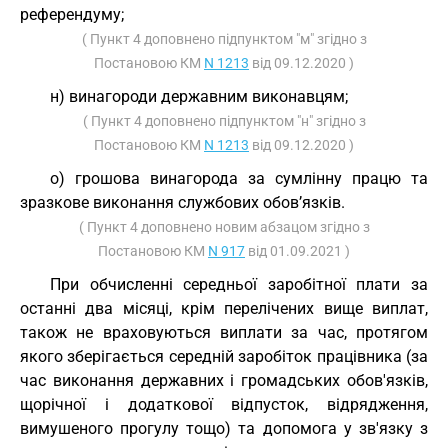
референдуму;
( Пункт 4 доповнено підпунктом "м" згідно з
Постановою КМ
N 1213
від 09.12.2020 )
н) винагороди державним виконавцям;
( Пункт 4 доповнено підпунктом "н" згідно з
Постановою КМ
N 1213
від 09.12.2020 )
о) грошова винагорода за сумлінну працю та
зразкове виконання службових обов’язків.
( Пункт 4 доповнено новим абзацом згідно з
Постановою КМ
N 917
від 01.09.2021 )
При обчисленні середньої заробітної плати за
останні два місяці, крім перелічених вище виплат,
також не враховуються виплати за час, протягом
якого зберігається середній заробіток працівника (за
час виконання державних і громадських обов'язків,
щорічної і додаткової відпусток, відрядження,
вимушеного прогулу тощо) та допомога у зв'язку з