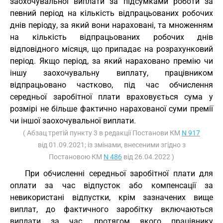
заохочувальної виплати за підсумками роботи за
певний період на кількість відпрацьованих робочих
днів періоду, за який вони нараховані, та множенням
на кількість відпрацьованих робочих днів
відповідного місяця, що припадає на розрахунковий
період. Якщо період, за який нараховано премію чи
іншу заохочувальну виплату, працівником
відпрацьовано частково, під час обчислення
середньої заробітної плати враховується сума у
розмірі не більше фактично нарахованої суми премії
чи іншої заохочувальної виплати.
( Абзац третій пункту 3 в редакції Постанови КМ
N 917
від 01.09.2021; із змінами, внесеними згідно з
Постановою КМ
N 486
від 26.04.2022 )
При обчисленні середньої заробітної плати для
оплати за час відпусток або компенсації за
невикористані відпустки, крім зазначених вище
виплат, до фактичного заробітку включаються
виплати за час, протягом якого працівнику