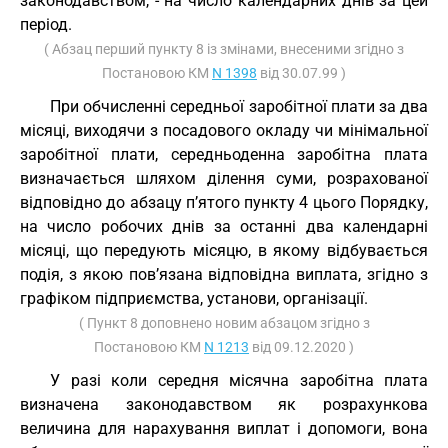
законодавством, - на число календарних днів за цей
період.
( Абзац перший пункту 8 із змінами, внесеними згідно з
Постановою КМ
N 1398
від 30.07.99 )
При обчисленні середньої заробітної плати за два
місяці, виходячи з посадового окладу чи мінімальної
заробітної плати, середньоденна заробітна плата
визначається шляхом ділення суми, розрахованої
відповідно до абзацу п’ятого пункту 4 цього Порядку,
на число робочих днів за останні два календарні
місяці, що передують місяцю, в якому відбувається
подія, з якою пов’язана відповідна виплата, згідно з
графіком підприємства, установи, організації.
( Пункт 8 доповнено новим абзацом згідно з
Постановою КМ
N 1213
від 09.12.2020 )
У разі коли середня місячна заробітна плата
визначена законодавством як розрахункова
величина для нарахування виплат і допомоги, вона