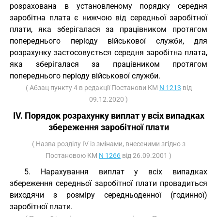
розрахована в установленому порядку середня
заробітна плата є нижчою від середньої заробітної
плати, яка зберігалася за працівником протягом
попереднього періоду військової служби, для
розрахунку застосовується середня заробітна плата,
яка зберігалася за працівником протягом
попереднього періоду військової служби.
( Абзац пункту 4 в редакції Постанови КМ
N 1213
від
09.12.2020 )
IV. Порядок розрахунку виплат у всіх випадках
збереження заробітної плати
( Назва розділу IV із змінами, внесеними згідно з
Постановою КМ
N 1266
від 26.09.2001 )
5. Нарахування виплат у всіх випадках
збереження середньої заробітної плати провадиться
виходячи з розміру середньоденної (годинної)
заробітної плати.