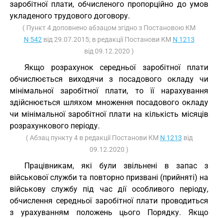
заробітної плати, обчисленого пропорційно до умов
укладеного трудового договору.
( Пункт 4 доповнено абзацом згідно з Постановою КМ
N 542
від 29.07.2015; в редакції Постанови КМ
N 1213
від 09.12.2020 )
Якщо розрахунок середньої заробітної плати
обчислюється виходячи з посадового окладу чи
мінімальної заробітної плати, то її нарахування
здійснюється шляхом множення посадового окладу
чи мінімальної заробітної плати на кількість місяців
розрахункового періоду.
( Абзац пункту 4 в редакції Постанови КМ
N 1213
від
09.12.2020 )
Працівникам, які були звільнені в запас з
військової служби та повторно призвані (прийняті) на
військову службу під час дії особливого періоду,
обчислення середньої заробітної плати проводиться
з урахуванням положень цього Порядку. Якщо