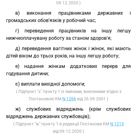
09.12.2020 )
в) виконання працівниками державних і
громадських обов'язків у робочий час;
г) переведення працівників на іншу легшу
нижчеоплачувану роботу за станом здоров'я;
д) переведення вагітних жінок і жінок, які мають
дітей віком до трьох років, на іншу легшу роботу;
е) надання жінкам додаткових перерв для
годування дитини;
є) виплати вихідної допомоги;
( Підпункт "є" пункту 1 із змінами, внесеними згідно з
Постановою КМ
N 1266
від 26.09.2001 )
ж) службових відряджень (крім службових
відряджень державних службовців);
( Підпункт "ж" пункту 1 в редакції Постанови КМ
N 1213
від 09.12.2020 )