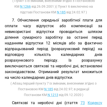
( Пункт 5 із змінами, внесеними згідно з Постановою
КМ
N 1266
від 26.09.2001 )( Пункт 6 виключено на
підставі Постанови КМ
N 185
від 24.02.97 )
7. Обчислення середньої заробітної плати для
оплати часу відпусток або компенсації за
невикористані відпустки проводиться шляхом
ділення сумарного заробітку за останні перед
наданням відпустки 12 місяців або за фактично
відпрацьований період (розрахунковий період) на
відповідну кількість календарних днів
розрахункового періоду. Із розрахунку
виключаються святкові та неробочі дні, встановлені
законодавством. Отриманий результат множиться
на число календарних днів відпустки.
( Абзац перший пункту 7 із змінами, внесеними згідно з
Постановою КМ
N 185
від 24.02.97; в редакції
Постанови КМ
N 1213
від 09.12.2020 )
Святкові та неробочі дні (стаття
73
Кодексу