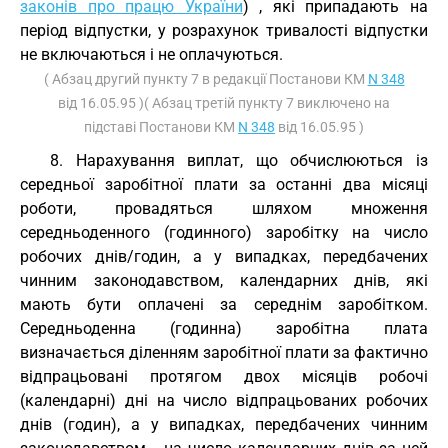
законів про працю України
) , які припадають на
період відпустки, у розрахунок тривалості відпустки
не включаються і не оплачуються.
( Абзац другий пункту 7 в редакції Постанови КМ
N 348
від 16.05.95 )( Абзац третій пункту 7 виключено на
підставі Постанови КМ
N 348
від 16.05.95 )
8. Нарахування виплат, що обчислюються із
середньої заробітної плати за останні два місяці
роботи, провадяться шляхом множення
середньоденного (годинного) заробітку на число
робочих днів/годин, а у випадках, передбачених
чинним законодавством, календарних днів, які
мають бути оплачені за середнім заробітком.
Середньоденна (годинна) заробітна плата
визначається діленням заробітної плати за фактично
відпрацьовані протягом двох місяців робочі
(календарні) дні на число відпрацьованих робочих
днів (годин), а у випадках, передбачених чинним