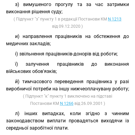
з) вимушеного прогулу та за час затримки
виконання рішення суду;
( Підпункт "з" пункту 1 в редакції Постанови КМ
N 1213
від 09.12.2020 )
и) направлення працівників на обстеження до
медичних закладів;
і) звільнення працівників-донорів від роботи;
ї) залучення працівників до виконання
військових обов'язків;
й) тимчасового переведення працівника у разі
виробничої потреби на іншу нижчеоплачувану роботу;
( Підпункт "к" пункту 1 виключено на підставі
Постанови КМ
N 1266
від 26.09.2001 )
л) інших випадках, коли згідно з чинним
законодавством виплати провадяться виходячи із
середньої заробітної плати.