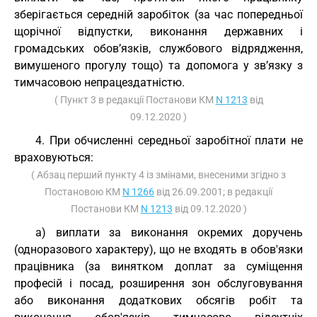
зберігається середній заробіток (за час попередньої
щорічної відпустки, виконання державних і
громадських обов’язків, службового відрядження,
вимушеного прогулу тощо) та допомога у зв’язку з
тимчасовою непрацездатністю.
( Пункт 3 в редакції Постанови КМ
N 1213
від
09.12.2020 )
4. При обчисленні середньої заробітної плати не
враховуються:
( Абзац перший пункту 4 із змінами, внесеними згідно з
Постановою КМ
N 1266
від 26.09.2001; в редакції
Постанови КМ
N 1213
від 09.12.2020 )
а) виплати за виконання окремих доручень
(одноразового характеру), що не входять в обов'язки
працівника (за винятком доплат за суміщення
професій і посад, розширення зон обслуговування
або виконання додаткових обсягів робіт та