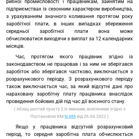
рибної промисловості і працівникам, зайнятим на
підприємствах із сезонним характером виробництва,
з урахуванням значного коливання протягом року
заробітної плати, в інших випадках збереження
середньої заробітної плати вона може
обчислюватися виходячи з виплат за 12 календарних
місяців.
Час, протягом якого працівник згідно із
законодавством не працював і за ним не зберігався
заробіток або зберігався частково, виключається з
розрахункового періоду. З розрахункового періоду
також виключається час, за який відсутні дані про
нараховану заробітну плату працівника внаслідок
проведення бойових дій під час дії воєнного стану.
( Абзац шостий пункту 2 із змінами, внесеними згідно з
Постановою КМ
N 486
від 26.04.2022 )
Якщо у працівника відсутній розрахунковий
період, то середня заробітна плата обчислюється