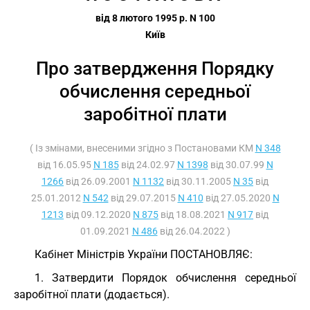
від 8 лютого 1995 р. N 100
Київ
Про затвердження Порядку
обчислення середньої
заробітної плати
( Із змінами, внесеними згідно з Постановами КМ
N 348
від 16.05.95
N 185
від 24.02.97
N 1398
від 30.07.99
N
1266
від 26.09.2001
N 1132
від 30.11.2005
N 35
від
25.01.2012
N 542
від 29.07.2015
N 410
від 27.05.2020
N
1213
від 09.12.2020
N 875
від 18.08.2021
N 917
від
01.09.2021
N 486
від 26.04.2022 )
Кабінет Міністрів України ПОСТАНОВЛЯЄ:
1. Затвердити Порядок обчислення середньої
заробітної плати (додається).