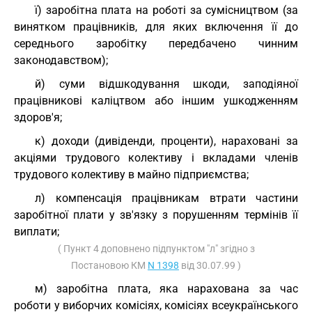
ї) заробітна плата на роботі за сумісництвом (за
винятком працівників, для яких включення її до
середнього заробітку передбачено чинним
законодавством);
й) суми відшкодування шкоди, заподіяної
працівникові каліцтвом або іншим ушкодженням
здоров'я;
к) доходи (дивіденди, проценти), нараховані за
акціями трудового колективу і вкладами членів
трудового колективу в майно підприємства;
л) компенсація працівникам втрати частини
заробітної плати у зв'язку з порушенням термінів її
виплати;
( Пункт 4 доповнено підпунктом "л" згідно з
Постановою КМ
N 1398
від 30.07.99 )
м) заробітна плата, яка нарахована за час
роботи у виборчих комісіях, комісіях всеукраїнського