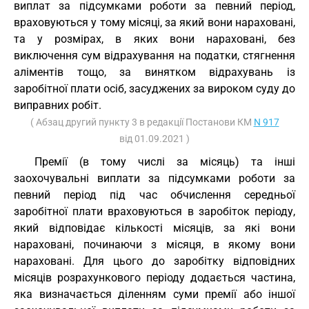
виплат за підсумками роботи за певний період,
враховуються у тому місяці, за який вони нараховані,
та у розмірах, в яких вони нараховані, без
виключення сум відрахування на податки, стягнення
аліментів тощо, за винятком відрахувань із
заробітної плати осіб, засуджених за вироком суду до
виправних робіт.
( Абзац другий пункту 3 в редакції Постанови КМ
N 917
від 01.09.2021 )
Премії (в тому числі за місяць) та інші
заохочувальні виплати за підсумками роботи за
певний період під час обчислення середньої
заробітної плати враховуються в заробіток періоду,
який відповідає кількості місяців, за які вони
нараховані, починаючи з місяця, в якому вони
нараховані. Для цього до заробітку відповідних
місяців розрахункового періоду додається частина,
яка визначається діленням суми премії або іншої