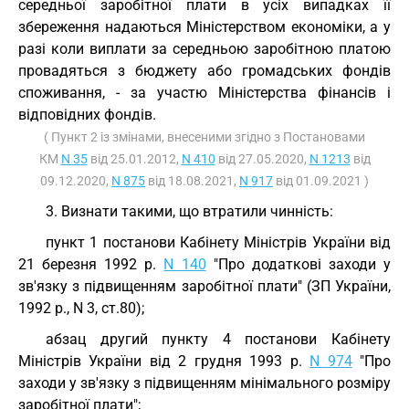
середньої заробітної плати в усіх випадках її
збереження надаються Міністерством економіки, а у
разі коли виплати за середньою заробітною платою
провадяться з бюджету або громадських фондів
споживання, - за участю Міністерства фінансів і
відповідних фондів.
( Пункт 2 із змінами, внесеними згідно з Постановами
КМ
N 35
від 25.01.2012,
N 410
від 27.05.2020,
N 1213
від
09.12.2020,
N 875
від 18.08.2021,
N 917
від 01.09.2021 )
3. Визнати такими, що втратили чинність:
пункт 1 постанови Кабінету Міністрів України від
21 березня 1992 р.
N 140
"Про додаткові заходи у
зв'язку з підвищенням заробітної плати" (ЗП України,
1992 р., N 3, ст.80);
абзац другий пункту 4 постанови Кабінету
Міністрів України від 2 грудня 1993 р.
N 974
"Про
заходи у зв'язку з підвищенням мінімального розміру
заробітної плати";