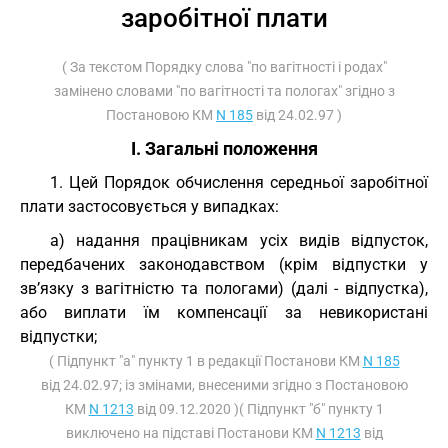
заробітної плати
( За текстом Порядку слова "по вагітності і родах"
замінено словами "по вагітності та пологах" згідно з
Постановою КМ
N 185
від 24.02.97 )
I. Загальні положення
1. Цей Порядок обчислення середньої заробітної
плати застосовується у випадках:
а) надання працівникам усіх видів відпусток,
передбачених законодавством (крім відпустки у
зв’язку з вагітністю та пологами) (далі - відпустка),
або виплати їм компенсації за невикористані
відпустки;
( Підпункт "а" пункту 1 в редакції Постанови КМ
N 185
від 24.02.97; із змінами, внесеними згідно з Постановою
КМ
N 1213
від 09.12.2020 )( Підпункт "б" пункту 1
виключено на підставі Постанови КМ
N 1213
від