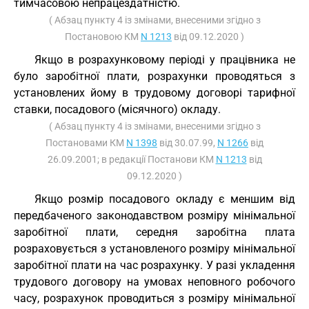
тимчасовою непрацездатністю.
( Абзац пункту 4 із змінами, внесеними згідно з
Постановою КМ
N 1213
від 09.12.2020 )
Якщо в розрахунковому періоді у працівника не
було заробітної плати, розрахунки проводяться з
установлених йому в трудовому договорі тарифної
ставки, посадового (місячного) окладу.
( Абзац пункту 4 із змінами, внесеними згідно з
Постановами КМ
N 1398
від 30.07.99,
N 1266
від
26.09.2001; в редакції Постанови КМ
N 1213
від
09.12.2020 )
Якщо розмір посадового окладу є меншим від
передбаченого законодавством розміру мінімальної
заробітної плати, середня заробітна плата
розраховується з установленого розміру мінімальної
заробітної плати на час розрахунку. У разі укладення
трудового договору на умовах неповного робочого
часу, розрахунок проводиться з розміру мінімальної