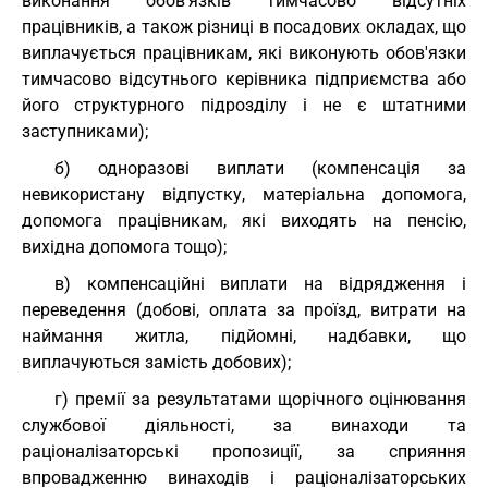
виконання обов'язків тимчасово відсутніх
працівників, а також різниці в посадових окладах, що
виплачується працівникам, які виконують обов'язки
тимчасово відсутнього керівника підприємства або
його структурного підрозділу і не є штатними
заступниками);
б) одноразові виплати (компенсація за
невикористану відпустку, матеріальна допомога,
допомога працівникам, які виходять на пенсію,
вихідна допомога тощо);
в) компенсаційні виплати на відрядження і
переведення (добові, оплата за проїзд, витрати на
наймання житла, підйомні, надбавки, що
виплачуються замість добових);
г) премії за результатами щорічного оцінювання
службової діяльності, за винаходи та
раціоналізаторські пропозиції, за сприяння
впровадженню винаходів і раціоналізаторських