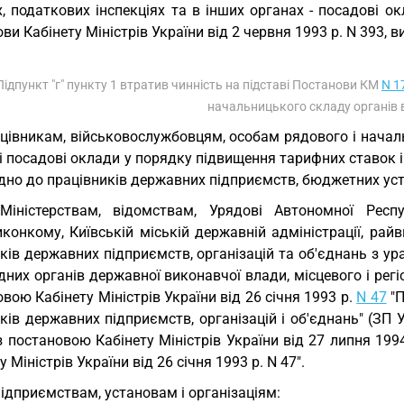
, податкових інспекціях та в інших органах - посадові о
ви Кабінету Міністрів України від 2 червня 1993 р. N 393, 
 Підпункт "г" пункту 1 втратив чинність на підставі Постанови КМ
N 1
начальницького складу органів в
цівникам, військовослужбовцям, особам рядового і началь
і посадові оклади у порядку підвищення тарифних ставок 
дно до працівників державних підприємств, бюджетних уста
Міністерствам, відомствам, Урядові Автономної Респ
иконкому, Київській міській державній адміністрації, ра
ків державних підприємств, організацій та об'єднань з у
дних органів державної виконавчої влади, місцевого і ре
вою Кабінету Міністрів України від 26 січня 1993 р.
N 47
"П
ків державних підприємств, організацій і об'єднань" (ЗП Ук
з постановою Кабінету Міністрів України від 27 липня 199
у Міністрів України від 26 січня 1993 р. N 47".
Підприємствам, установам і організаціям: