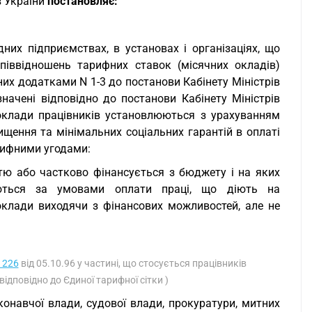
ів України
постановляє:
них підприємствах, в установах і організаціях, що
піввідношень тарифних ставок (місячних окладів)
них додатками N 1-3 до постанови Кабінету Міністрів
значені відповідно до постанови Кабінету Міністрів
 оклади працівників установлюються з урахуванням
щення та мінімальних соціальних гарантій в оплаті
рифними угодами:
істю або частково фінансується з бюджету і на яких
юються за умовами оплати праці, що діють на
 оклади виходячи з фінансових можливостей, але не
1226
від 05.10.96 у частині, що стосується працівників
ідповідно до Єдиної тарифної сітки )
конавчої влади, судової влади, прокуратури, митних