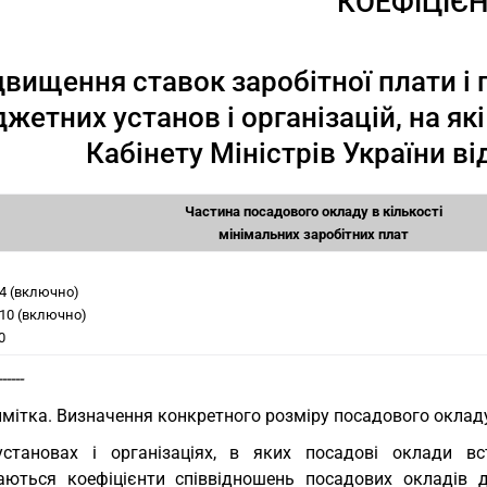
КОЕФІЦІЄ
двищення ставок заробітної плати і
жетних установ і організацій, на я
Кабінету Міністрів України від
Частина посадового окладу в кількості
мінімальних заробітних плат
 4 (включно)
 10 (включно)
0
------
мітка. Визначення конкретного розміру посадового оклад
установах і організаціях, в яких посадові оклади в
аються коефіцієнти співвідношень посадових окладів 