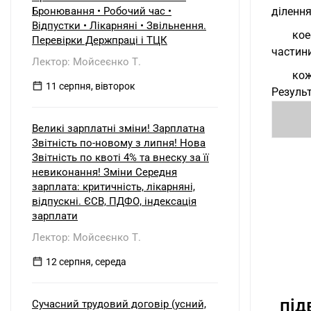
Бронювання • Робочий час •
ділення
Відпустки • Лікарняні • Звільнення.
кое
Перевірки Держпраці і ТЦК
частини 
Лектор: Мойсеєнко Т.
кож
11 серпня, вівторок
Резуль
Великі зарплатні зміни! Зарплатна
Звітність по-новому з липня! Нова
Звітність по квоті 4% та внеску за її
невиконання! Зміни Середня
зарплата: критичність, лікарняні,
відпускні. ЄСВ, ПДФО, індексація
зарплати
Лектор: Мойсеєнко Т.
12 серпня, середа
під
Сучасний трудовий договір (усний,