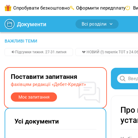
Спробувати безкоштовно
Оформити передплату
Ви
Документи
Всі розділи
ВАЖЛИВІ ТЕМИ
🔉Підсумки тижня. 27-31 липня
💔 НОВИЙ (!) перелік ТОТ з 24.06
Поставити запитання
фахівцям редакції «Дебет-Кредит»
Моє запитання
Про 
уста
Усі документи