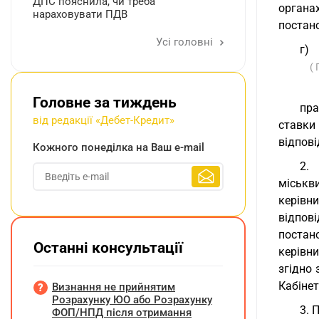
ДПС пояснила, чи треба
органах
нараховувати ПДВ
постано
Усі головні
г)
(
Головне за тиждень
пра
від редакції «Дебет-Кредит»
ставки 
відпові
Кожного понеділка на Ваш e-mail
2. 
міськв
керівни
відпові
постано
Останні консультації
керівни
згідно 
Кабінет
Визнання не прийнятим
Розрахунку ЮО або Розрахунку
3. 
ФОП/НПД після отримання