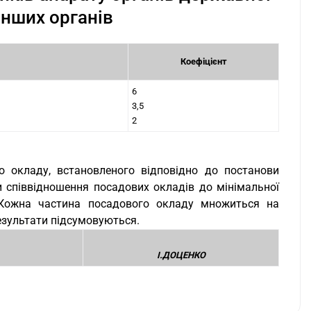
інших органів
Коефіцієнт
6
3,5
2
о окладу, встановленого відповідно до постанови
 співвідношення посадових окладів до мінімальної
. Кожна частина посадового окладу множиться на
Результати підсумовуються.
І.ДОЦЕНКО