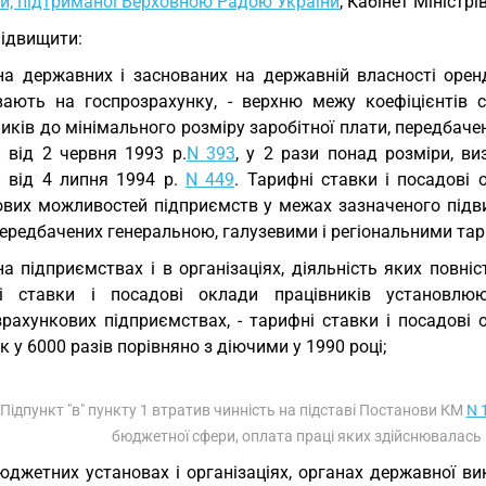
ки, підтриманої Верховною Радою України
, Кабінет Міністр
Підвищити:
на державних і заснованих на державній власності оренд
вають на госпрозрахунку, - верхню межу коефіцієнтів с
иків до мінімального розміру заробітної плати, передбаче
и від 2 червня 1993 р.
N 393
, у 2 рази понад розміри, ви
и від 4 липня 1994 р.
N 449
. Тарифні ставки і посадові
ових можливостей підприємств у межах зазначеного підви
передбачених генеральною, галузевими і регіональними та
на підприємствах і в організаціях, діяльність яких повн
і ставки і посадові оклади працівників установл
зрахункових підприємствах, - тарифні ставки і посадові
к у 6000 разів порівняно з діючими у 1990 році;
 Підпункт "в" пункту 1 втратив чинність на підставі Постанови КМ
N 
бюджетної сфери, оплата праці яких здійснювалась в
юджетних установах і організаціях, органах державної ви