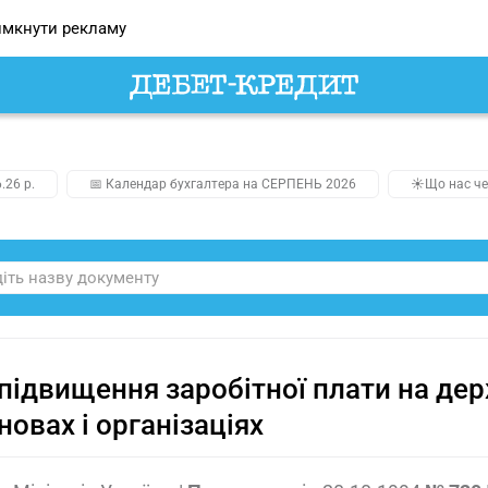
мкнути рекламу
.26 р.
📅 Календар бухгалтера на СЕРПЕНЬ 2026
☀️Що нас че
підвищення заробітної плати на де
новах і організаціях