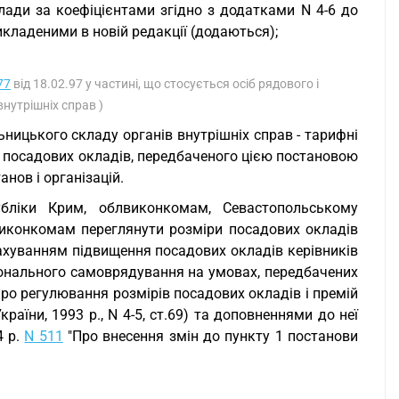
клади за коефіцієнтами згідно з додатками N 4-6 до
викладеними в новій редакції (додаються);
77
від 18.02.97 у частині, що стосується осіб рядового і
нутрішніх справ )
ницького складу органів внутрішніх справ - тарифні
і посадових окладів, передбаченого цією постановою
нов і організацій.
убліки Крим, облвиконкомам, Севастопольському
йвиконкомам переглянути розміри посадових окладів
рахуванням підвищення посадових окладів керівників
гіонального самоврядування на умовах, передбачених
ро регулювання розмірів посадових окладів і премій
раїни, 1993 р., N 4-5, ст.69) та доповненнями до неї
4 р.
N 511
"Про внесення змін до пункту 1 постанови