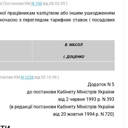
аві Постанови КМ
N 100
від 08.02.95 )
яної працівникам каліцтвом або іншим ушкодженням
дночасно з переглядом тарифних ставок і посадових
В. МАСОЛ
І. ДОЦЕНКО
останови КМ
N 1226
від 05.10.96 )
Додаток N 5
до постанови Кабінету Міністрів України
від 2 червня 1993 р. N 393
(в редакції постанови Кабінету Міністрів України
від 20 жовтня 1994 р. N 720)