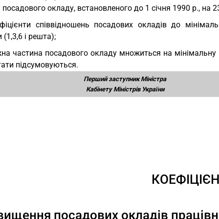
 посадового окладу, встановленого до 1 січня 1990 р., на 2
фіцієнти співвідношень посадових окладів до мінімаль
(1,3,6 і решта);
на частина посадового окладу множиться на мінімальну за
тати підсумовуються.
Перший заступник Міністра
Кабінету Міністрів України
КОЕФІЦІЄ
вищення посадових окладів працівн