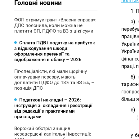
політи
Головні новини
1. 
ФОП отримує грант «Власна справа»:
а) 
ДПС пояснила, коли можна не
перебу
платити ЄП, ПДФО та ВЗ з цієї суми
працівн
Сплата ПДВ і податку на прибуток
Україн
з відшкодування шкоди:
Україн
оформлення претензії та
фінанс
відображення в обліку – 2026
праці, 
Гіг-спеціалісти, які мали щорічну
б) 
оплачувану перерву, мають
доплатити ПДФО до 18% та ВЗ 5%, –
тарифн
позиція ДПС
госпро
більш я
Податкові накладні – 2026:
інструкція зі складання і реєстрації
в)
від редакції з практичними
прикладами
(
Ворожий обстріл знищив
незавершені капітальні інвестиції:
у б