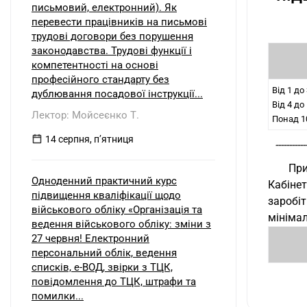
письмовий, електронний). Як
перевести працівників на письмові
трудові договори без порушення
законодавства. Трудові функції і
компетентності на основі
професійного стандарту без
Від 1 до
дублювання посадової інструкції...
Від 4 до
Лектор: Мойсеєнко Т.
Понад 1
14 серпня, пʼятниця
-----------
При
Одноденний практичний курс
Кабінет
підвищення кваліфікації щодо
заробі
військового обліку «Організація та
мінімал
ведення військового обліку: зміни з
27 червня! Електронний
персональний облік, ведення
списків, е-ВОД, звірки з ТЦК,
повідомлення до ТЦК, штрафи та
помилки...