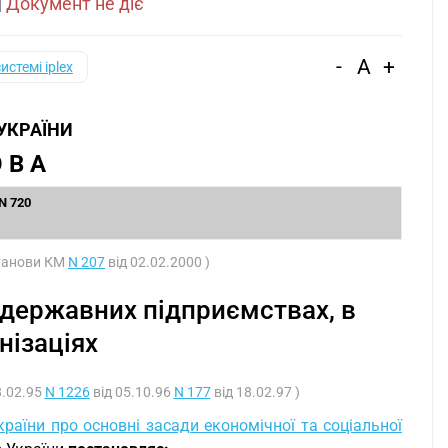
|
Документ не діє
-
A
+
системі iplex
 УКРАЇНИ
 В А
 N 720
станови КМ
N 207
від 02.02.2000 )
 державних підприємствах, в
нізаціях
8.02.95
N 1226
від 05.10.96
N 177
від 18.02.97 )
країни про основні засади економічної та соціальної