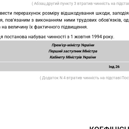
( Абзац другий пункту 3 втратив чинність на підст
вести перерахунок розміру відшкодування шкоди, заподі
'я, пов'язаним з виконанням ними трудових обов'язків, о
 на величину їх фактичного підвищення.
Ця постанова набуває чинності з 1 жовтня 1994 року.
Прем'єр-міністр України
Перший заступник Міністра
Кабінету Міністрів України
Інд.26
( Додаток N 4 втратив чинність на підставі П