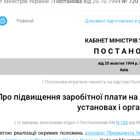
т Міністрів України
|
Постанова
від
20.10.1994
№ 720
Редакції
Документ підготовлено в
КАБІНЕТ МІНІСТРІВ
П О С Т А Н О
від 20 жовтня 1994 р.
Київ
( Постанова втратила чинність на підставі По
Про підвищення заробітної плати на
установах і орга
( Із змінами, внесеними згідно з Постановами КМ
N 100
від 0
етою реалізації окремих положень
доповіді Президента У