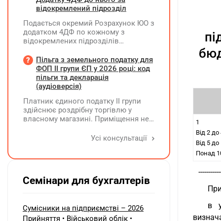
року?
червні 2026 року один з інверторів
відокремлений підрозділ
вийшов з ладу та ремонту не
Подається окремий Розрахунок ЮО з
підлягає. У липні 2026 року
додатком 4ДФ по кожному з
підприємство придбало новий
пі
відокремлених підрозділів
інвертор і власними силами
юридичної особи, не уповноважених
бюд
встановило його замість
нараховувати, утримувати і
Пільга з земельного податку для
несправного. Як відобразити ці
сплачувати (перераховувати)
ФОП ІІ групи ЄП у 2026 році: код
операції в бухобліку та які
податок на доходи фізичних осіб до
пільги та декларація
виникають наслідки з ПДВ?
бюджету
(аудіоверсія)
Платник єдиного податку ІІ групи
здійснює роздрібну торгівлю у
власному магазині. Приміщення не
1
здає в оренду, право власності на
Від 2 до
земельну ділянку має як ФОП. Як
Усі консультації
Від 5 до
правильно застосувати пільгу з
Понад 1
земельного податку? Подано форму
№20-ОПП на магазин і землю. Чи
-----------
необхідно подавати декларацію з
Семінари для бухгалтерів
земельного податку та який код
При
пільги зазначати?
в 
Сумісники на підприємстві – 2026
визнач
Прийняття • Військовий облік •