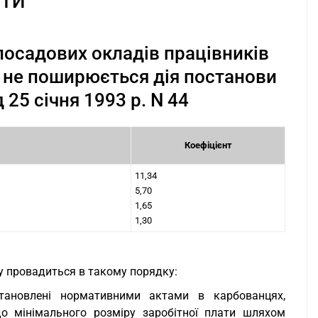
НТИ
 посадових окладів працівників
кі не поширюється дія постанови
 25 січня 1993 р. N 44
Коефіцієнт
11,34
5,70
1,65
1,30
у провадиться в такому порядку:
становлені нормативними актами в карбованцях,
до мінімального розміру заробітної плати шляхом