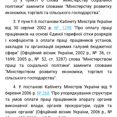
3) у пункті 6 слова "Міністерству соціальної
політики" замінити словами "Міністерству розвитку
економіки, торгівлі та сільського господарства".
3. У пункті 6 постанови Кабінету Міністрів України
від 30 серпня 2002 р.
№ 1298
"Про оплату праці
працівників на основі Єдиної тарифної сітки розрядів
і коефіцієнтів з оплати праці працівників установ,
закладів та організацій окремих галузей бюджетної
сфери" (Офіційний вісник України, 2002 р., № 36, ст.
1699; 2005 р., № 52, ст. 3287) слова "Міністерством
праці та соціальної політики" замінити словами
"Міністерством розвитку економіки, торгівлі та
сільського господарства".
4. У постанові Кабінету Міністрів України від 9
березня 2006 р.
№ 268
"Про упорядкування структури
та умов оплати праці працівників апарату органів
виконавчої влади, органів прокуратури, судів та
інших органів" (Офіційний вісник України, 2006 р., №