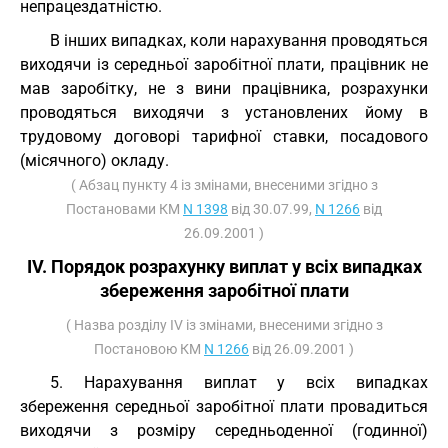
непрацездатністю.
В інших випадках, коли нарахування проводяться
виходячи із середньої заробітної плати, працівник не
мав заробітку, не з вини працівника, розрахунки
проводяться виходячи з установлених йому в
трудовому договорі тарифної ставки, посадового
(місячного) окладу.
( Абзац пункту 4 із змінами, внесеними згідно з
Постановами КМ
N 1398
від 30.07.99,
N 1266
від
26.09.2001 )
IV. Порядок розрахунку виплат у всіх випадках
збереження заробітної плати
( Назва розділу IV із змінами, внесеними згідно з
Постановою КМ
N 1266
від 26.09.2001 )
5. Нарахування виплат у всіх випадках
збереження середньої заробітної плати провадиться
виходячи з розміру середньоденної (годинної)