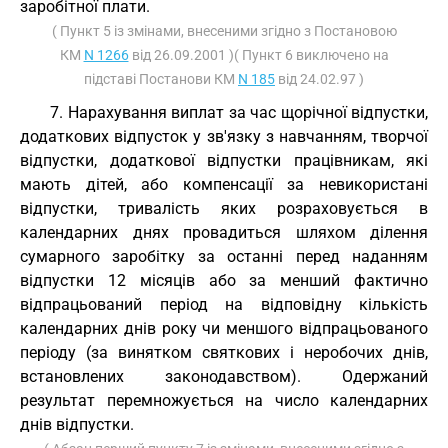
заробітної плати.
( Пункт 5 із змінами, внесеними згідно з Постановою
КМ
N 1266
від 26.09.2001 )( Пункт 6 виключено на
підставі Постанови КМ
N 185
від 24.02.97 )
7. Нарахування виплат за час щорічної відпустки,
додаткових відпусток у зв'язку з навчанням, творчої
відпустки, додаткової відпустки працівникам, які
мають дітей, або компенсації за невикористані
відпустки, тривалість яких розраховується в
календарних днях провадиться шляхом ділення
сумарного заробітку за останні перед наданням
відпустки 12 місяців або за менший фактично
відпрацьований період на відповідну кількість
календарних днів року чи меншого відпрацьованого
періоду (за винятком святкових і неробочих днів,
встановлених законодавством). Одержаний
результат перемножується на число календарних
днів відпустки.