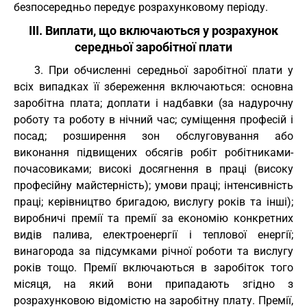
безпосередньо передує розрахунковому періоду.
III. Виплати, що включаються у розрахунок
середньої заробітної плати
3. При обчисленні середньої заробітної плати у
всіх випадках її збереження включаються: основна
заробітна плата; доплати і надбавки (за надурочну
роботу та роботу в нічний час; суміщення професій і
посад; розширення зон обслуговування або
виконання підвищених обсягів робіт робітниками-
почасовиками; високі досягнення в праці (високу
професійну майстерність); умови праці; інтенсивність
праці; керівництво бригадою, вислугу років та інші);
виробничі премії та премії за економію конкретних
видів палива, електроенергії і теплової енергії;
винагорода за підсумками річної роботи та вислугу
років тощо. Премії включаються в заробіток того
місяця, на який вони припадають згідно з
розрахунковою відомістю на заробітну плату. Премії,