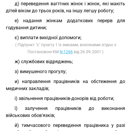
д) переведення вагітних жінок і жінок, які мають
дітей віком до трьох років, на іншу легшу роботу;
е) надання жінкам додаткових перерв для
годування дитини;
є) виплати вихідної допомоги;
( Підпункт "є" пункту 1 із змінами, внесеними згідно з
Постановою КМ
N 1266
від 26.09.2001 )
ж) службових відряджень;
з) вимушеного прогулу;
и) направлення працівників на обстеження до
медичних закладів;
і) звільнення працівників-донорів від роботи;
ї) залучення працівників до виконання
військових обов'язків;
й) тимчасового переведення працівника у разі