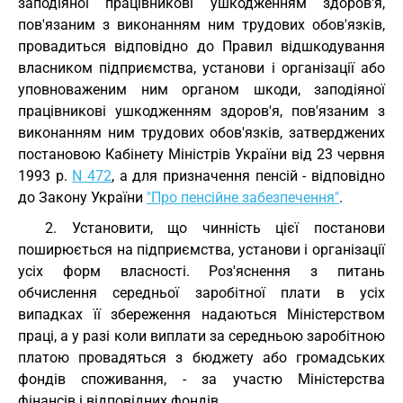
заподіяної працівникові ушкодженням здоров'я,
пов'язаним з виконанням ним трудових обов'язків,
провадиться відповідно до Правил відшкодування
власником підприємства, установи і організації або
уповноваженим ним органом шкоди, заподіяної
працівникові ушкодженням здоров'я, пов'язаним з
виконанням ним трудових обов'язків, затверджених
постановою Кабінету Міністрів України від 23 червня
1993 р.
N 472
, а для призначення пенсій - відповідно
до Закону України
"Про пенсійне забезпечення"
.
2. Установити, що чинність цієї постанови
поширюється на підприємства, установи і організації
усіх форм власності. Роз'яснення з питань
обчислення середньої заробітної плати в усіх
випадках її збереження надаються Міністерством
праці, а у разі коли виплати за середньою заробітною
платою провадяться з бюджету або громадських
фондів споживання, - за участю Міністерства
фінансів і відповідних фондів.