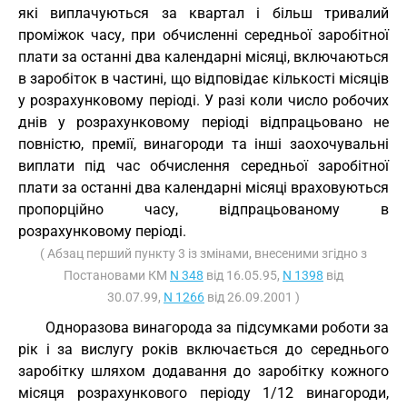
які виплачуються за квартал і більш тривалий
проміжок часу, при обчисленні середньої заробітної
плати за останні два календарні місяці, включаються
в заробіток в частині, що відповідає кількості місяців
у розрахунковому періоді. У разі коли число робочих
днів у розрахунковому періоді відпрацьовано не
повністю, премії, винагороди та інші заохочувальні
виплати під час обчислення середньої заробітної
плати за останні два календарні місяці враховуються
пропорційно часу, відпрацьованому в
розрахунковому періоді.
( Абзац перший пункту 3 із змінами, внесеними згідно з
Постановами КМ
N 348
від 16.05.95,
N 1398
від
30.07.99,
N 1266
від 26.09.2001 )
Одноразова винагорода за підсумками роботи за
рік і за вислугу років включається до середнього
заробітку шляхом додавання до заробітку кожного
місяця розрахункового періоду 1/12 винагороди,