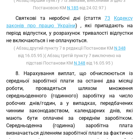
( Абзац перший пункту 7 із змінами, внесеними згідно з
Постановою КМ
N 185
від 24.02.97 )
Святкові та неробочі дні (стаття
73
Кодексу
законів про працю України
) , які припадають на
період відпустки, у розрахунок тривалості відпустки
не включаються і не оплачуються.
( Абзац другий пункту 7 в редакції Постанови КМ
N 348
від 16.05.95 )( Абзац третій пункту 7 виключено на
підставі Постанови КМ
N 348
від 16.05.95 )
8. Нарахування виплат, що обчислюються із
середньої заробітної плати за останні два місяці
роботи, провадяться шляхом множення
середньоденного (годинного) заробітку на число
робочих днів/годин, а у випадках, передбачених
чинним законодавством, календарних днів, які
мають бути оплачені за середнім заробітком.
Середньоденна (годинна) заробітна плата
визначається діленням заробітної плати за фактично