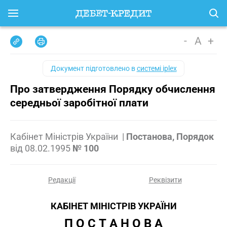
-
A
+
Документ підготовлено в
системі iplex
Про затвердження Порядку обчислення
середньої заробітної плати
Кабінет Міністрів України
|
Постанова, Порядок
від
08.02.1995
№ 100
Редакції
Реквізити
КАБІНЕТ МІНІСТРІВ УКРАЇНИ
П О С Т А Н О В А