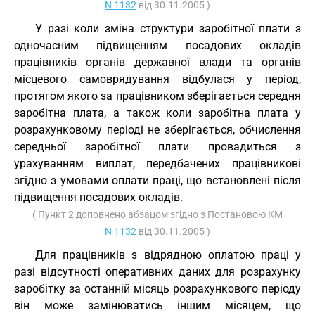
N 1132
від 30.11.2005 )
У разі коли зміна структури заробітної плати з
одночасним підвищенням посадових окладів
працівників органів державної влади та органів
місцевого самоврядування відбулася у період,
протягом якого за працівником зберігається середня
заробітна плата, а також коли заробітна плата у
розрахунковому періоді не зберігається, обчислення
середньої заробітної плати провадиться з
урахуванням виплат, передбачених працівникові
згідно з умовами оплати праці, що встановлені після
підвищення посадових окладів.
( Пункт 2 доповнено абзацом згідно з Постановою КМ
N 1132
від 30.11.2005 )
Для працівників з відрядною оплатою праці у
разі відсутності оперативних даних для розрахунку
заробітку за останній місяць розрахункового періоду
він може замінюватись іншим місяцем, що