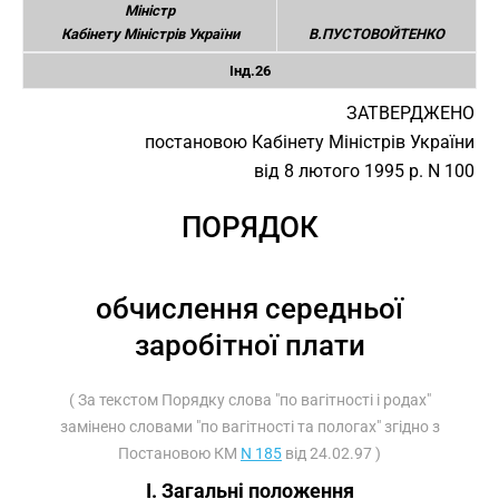
Міністр
Кабінету Міністрів України
В.ПУСТОВОЙТЕНКО
Інд.26
ЗАТВЕРДЖЕНО
постановою Кабінету Міністрів України
від 8 лютого 1995 р. N 100
ПОРЯДОК
обчислення середньої
заробітної плати
( За текстом Порядку слова "по вагітності і родах"
замінено словами "по вагітності та пологах" згідно з
Постановою КМ
N 185
від 24.02.97 )
I. Загальні положення