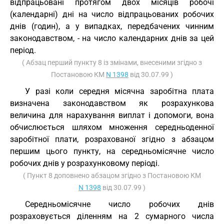
відпрацьовані протягом двох місяців робочі
(календарні) дні на число відпрацьованих робочих
днів (годин), а у випадках, передбачених чинним
законодавством, - на число календарних днів за цей
період.
( Абзац перший пункту 8 із змінами, внесеними згідно з
Постановою КМ
N 1398
від 30.07.99 )
У разі коли середня місячна заробітна плата
визначена законодавством як розрахункова
величина для нарахування виплат і допомоги, вона
обчислюється шляхом множення середньоденної
заробітної плати, розрахованої згідно з абзацом
першим цього пункту, на середньомісячне число
робочих днів у розрахунковому періоді.
( Пункт 8 доповнено абзацом згідно з Постановою КМ
N 1398
від 30.07.99 )
Середньомісячне число робочих днів
розраховується діленням на 2 сумарного числа