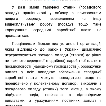
У разі зміни тарифної ставки (посадового
окладу) працівникові у зв'язку з присвоєнням
вищого розряду, переведенням на іншу
вищеоплачувану роботу (посаду) тощо таке
коригування середньої заробітної плати не
провадиться.
Працівникам бюджетних установ і організацій,
яким відповідно до законів України щомісячно
перераховуються посадові оклади (ставки) до рівня
не нижчого середньої (подвійної) заробітної плати в
промисловості (народному господарстві), розрахунки
виплат у всіх випадках збереження середньої
заробітної плати, можуть провадитися, якщо не
передбачено у колективному договорі, виходячи з
посадового окладу (ставки) того місяця, в якому
відбулася подія, пов'язана з відповідними
виплатами, з урахуванням постійних доплат і