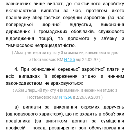
зазначених вище виплат, до фактичного заробітку
включаються виплати за час, протягом якого
працівнику зберігається середній заробіток (за час
попередньої щорічної відпустки, виконання
державних і громадських обов'язків, службового
відрядження тощо), та допомога у зв'язку з
тимчасовою непрацездатністю.
( Абзац четвертий пункту 3 із змінами, внесеними згідно
з Постановою КМ
N 185
від 24.02.97 )
4. При обчисленні середньої заробітної плати у
всіх випадках її збереження згідно з чинним
законодавством, не враховуються:
( Абзац перший пункту 4 із змінами, внесеними згідно з
Постановою КМ
N 1266
від 26.09.2001 )
а) виплати за виконання окремих доручень
(одноразового характеру), що не входять в обов'язки
працівника (за винятком доплат за суміщення
професій і посад, розширення зон обслуговування