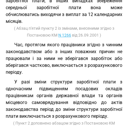
заробітної плати, в інших випадках збереження
середньої заробітної плати вона може
обчислюватись виходячи з виплат за 12 календарних
місяців.
( Абзац п'ятий пункту 2 із змінами, внесеними згідно з
Постановою КМ
N 1266
від 26.09.2001 )
Час, протягом якого працівники згідно з чинним
законодавством або з інших поважних причин не
працювали і за ними не зберігався заробіток або
зберігався частково, виключається з розрахункового
періоду.
У разі зміни структури заробітної плати з
одночасним підвищенням посадових окладів
працівникам органів державної влади та органів
місцевого самоврядування відповідно до актів
законодавства період до зміни структури заробітної
плати виключається з розрахункового періоду.
( Пункт 2 доповнено абзацом згідно з Постановою КМ