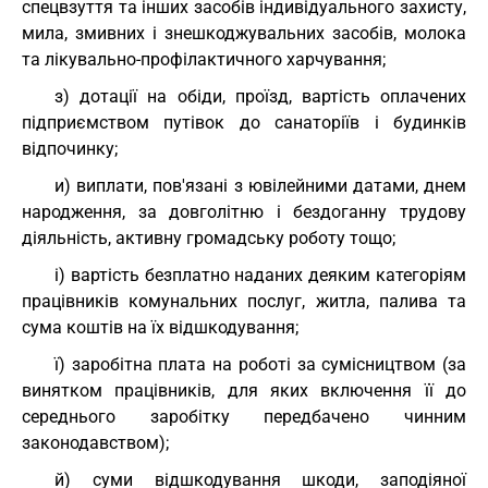
спецвзуття та інших засобів індивідуального захисту,
мила, змивних і знешкоджувальних засобів, молока
та лікувально-профілактичного харчування;
з) дотації на обіди, проїзд, вартість оплачених
підприємством путівок до санаторіїв і будинків
відпочинку;
и) виплати, пов'язані з ювілейними датами, днем
народження, за довголітню і бездоганну трудову
діяльність, активну громадську роботу тощо;
і) вартість безплатно наданих деяким категоріям
працівників комунальних послуг, житла, палива та
сума коштів на їх відшкодування;
ї) заробітна плата на роботі за сумісництвом (за
винятком працівників, для яких включення її до
середнього заробітку передбачено чинним
законодавством);
й) суми відшкодування шкоди, заподіяної