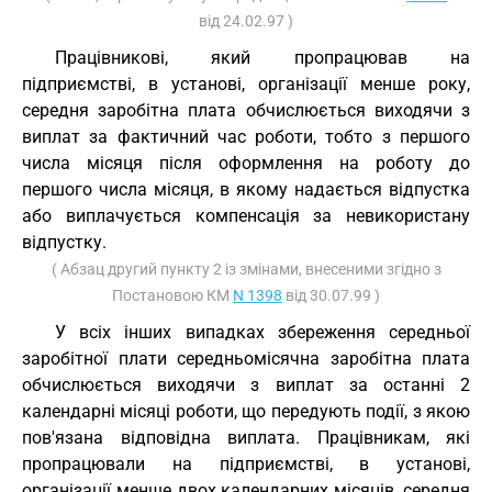
від 24.02.97 )
Працівникові, який пропрацював на
підприємстві, в установі, організації менше року,
середня заробітна плата обчислюється виходячи з
виплат за фактичний час роботи, тобто з першого
числа місяця після оформлення на роботу до
першого числа місяця, в якому надається відпустка
або виплачується компенсація за невикористану
відпустку.
( Абзац другий пункту 2 із змінами, внесеними згідно з
Постановою КМ
N 1398
від 30.07.99 )
У всіх інших випадках збереження середньої
заробітної плати середньомісячна заробітна плата
обчислюється виходячи з виплат за останні 2
календарні місяці роботи, що передують події, з якою
пов'язана відповідна виплата. Працівникам, які
пропрацювали на підприємстві, в установі,
організації менше двох календарних місяців, середня