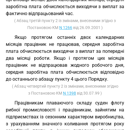
заробітна плата обчислюється виходячи з виплат за
фактично відпрацьований час.
( Абзац третій пункту 2 із змінами, внесеними згідно з
Постановою КМ
N 1266
від 26.09.2001 )
Якщо протягом останніх двох календарних
місяців працівник не працював, середня заробітна
плата обчислюється виходячи з виплат за попередні
два місяці роботи. Якщо і протягом цих місяців
працівник не відпрацював жодного робочого дня,
середня заробітна плата обчислюється відповідно
до останнього абзацу пункту 4 цього Порядку.
( Абзац четвертий пункту 2 із змінами, внесеними згідно
з Постановою КМ
N 1398
від 30.07.99 )
Працівникам плаваючого складу суден флоту
рибної промисловості і працівникам, зайнятим на
підприємствах із сезонним характером виробництва,
з урахуванням значного коливання протягом року