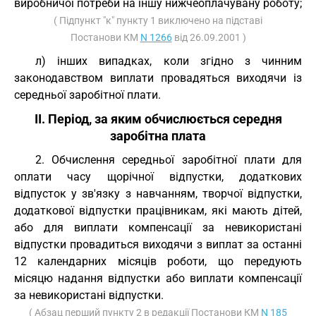
виробничої потреби на іншу нижчеоплачувану роботу;
( Підпункт "к" пункту 1 виключено на підставі
Постанови КМ
N 1266
від 26.09.2001 )
л) інших випадках, коли згідно з чинним
законодавством виплати провадяться виходячи із
середньої заробітної плати.
II. Період, за яким обчислюється середня
заробітна плата
2. Обчислення середньої заробітної плати для
оплати часу щорічної відпустки, додаткових
відпусток у зв'язку з навчанням, творчої відпустки,
додаткової відпустки працівникам, які мають дітей,
або для виплати компенсації за невикористані
відпустки провадиться виходячи з виплат за останні
12 календарних місяців роботи, що передують
місяцю надання відпустки або виплати компенсації
за невикористані відпустки.
( Абзац перший пункту 2 в редакції Постанови КМ
N 185