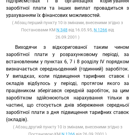
підприємствах і в організаціях коригування
заробітної плати та інших виплат провадиться з
урахуванням їх фінансових можливостей.
( Абзац перший пункту 10 із змінами, внесеними згідно з
Постановами КМ
N 348
від 16.05.95,
N 1266
від
26.09.2001 )
Виходячи з відкоригованої таким чином
заробітної плати у розрахунковому періоді, за
встановленим у пунктах 6, 7 і 8 розділу IV порядком
визначається середньоденний (годинний) заробіток.
У випадках, коли підвищення тарифних ставок і
окладів відбулось у періоді, протягом якого за
працівником зберігався середній заробіток, за цим
заробітком здійснюються нарахування тільки в
частині, що стосується днів збереження середньої
заробітної плати з дня підвищення тарифних ставок
(окладів).
( Абзац другий пункту 10 із змінами, внесеними згідно з
Постановою КМ
N 1266
від 26.09.2001 )