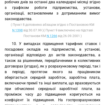
робочих днів за останні два календарні місяці згідно
з графіком роботи підприємства, установи,
організації, встановленим з дотриманням вимог
законодавства.
( Пункт 8 доповнено абзацом згідно з Постановою КМ
N 1398
від 30.07.99 )( Пункт 9 виключено на підставі
Постанови КМ
N 1266
від 26.09.2001 )
10. У випадках підвищення тарифних ставок і
посадових окладів на підприємстві, в установі,
організації відповідно до актів законодавства, а
також за рішеннями, передбаченими в колективних
договорах (угодах), як у розрахунковому періоді, так і
в періоді, протягом якого за працівником
зберігається середній заробіток, заробітна плата,
включаючи премії та інші виплати, що враховуються
при обчисленні середньої заробітної плати, за
проміжок часу до підвищення коригуються на
коефіцієнт їх підвищення. На госпрозрахункових