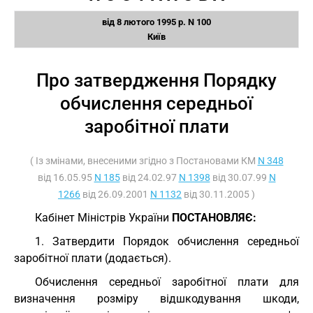
від 8 лютого 1995 р. N 100
Київ
Про затвердження Порядку
обчислення середньої
заробітної плати
( Із змінами, внесеними згідно з Постановами КМ
N 348
від 16.05.95
N 185
від 24.02.97
N 1398
від 30.07.99
N
1266
від 26.09.2001
N 1132
від 30.11.2005 )
Кабінет Міністрів України
ПОСТАНОВЛЯЄ:
1. Затвердити Порядок обчислення середньої
заробітної плати (додається).
Обчислення середньої заробітної плати для
визначення розміру відшкодування шкоди,