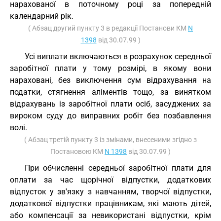
нарахованої в поточному році за попередній
календарний рік.
( Абзац другий пункту 3 в редакції Постанови КМ
N
1398
від 30.07.99 )
Усі виплати включаються в розрахунок середньої
заробітної плати у тому розмірі, в якому вони
нараховані, без виключення сум відрахування на
податки, стягнення аліментів тощо, за винятком
відрахувань із заробітної плати осіб, засуджених за
вироком суду до виправних робіт без позбавлення
волі.
( Абзац третій пункту 3 із змінами, внесеними згідно з
Постановою КМ
N 1398
від 30.07.99 )
При обчисленні середньої заробітної плати для
оплати за час щорічної відпустки, додаткових
відпусток у зв'язку з навчанням, творчої відпустки,
додаткової відпустки працівникам, які мають дітей,
або компенсації за невикористані відпустки, крім