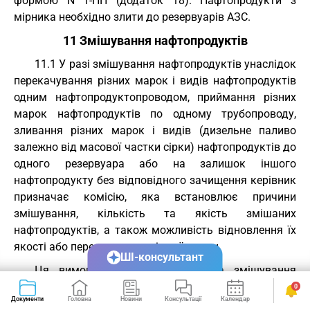
формою N 1-НП (додаток 18). Нафтопродукти з
мірника необхідно злити до резервуарів АЗС.
11 Змішування нафтопродуктів
11.1 У разі змішування нафтопродуктів унаслідок
перекачування різних марок і видів нафтопродуктів
одним нафтопродуктопроводом, приймання різних
марок нафтопродуктів по одному трубопроводу,
зливання різних марок і видів (дизельне паливо
залежно від масової частки сірки) нафтопродуктів до
одного резервуара або на залишок іншого
нафтопродукту без відповідного зачищення керівник
призначає комісію, яка встановлює причини
змішування, кількість та якість змішаних
нафтопродуктів, а також можливість відновлення їх
якості або переведення до іншої марки.
ШІ-консультант
Ця вимога не поширюється на змішування
нафтопродуктів передбаченого процесом
0
Документи
Головна
Новини
Консультації
Календар
Сервіси
виробництва на НПЗ.