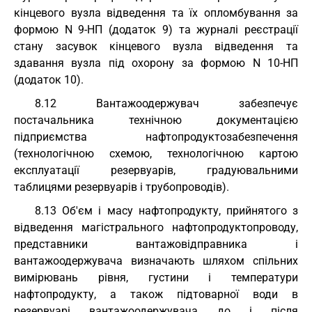
кінцевого вузла відведення та їх опломбування за
формою N 9-НП (додаток 9) та журналі реєстрації
стану засувок кінцевого вузла відведення та
здавання вузла під охорону за формою N 10-НП
(додаток 10).
8.12 Вантажоодержувач забезпечує
постачальника технічною документацією
підприємства нафтопродуктозабезпечення
(технологічною схемою, технологічною картою
експлуатації резервуарів, градуювальними
таблицями резервуарів і трубопроводів).
8.13 Об'єм і масу нафтопродукту, прийнятого з
відведення магістрального нафтопродуктопроводу,
представники вантажовідправника і
вантажоодержувача визначають шляхом спільних
вимірювань рівня, густини і температури
нафтопродукту, а також підтоварної води в
резервуарі вантажоодержувача до і після