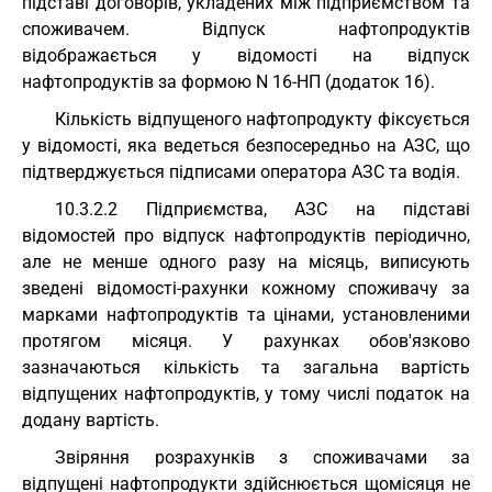
підставі договорів, укладених між підприємством та
споживачем. Відпуск нафтопродуктів
відображається у відомості на відпуск
нафтопродуктів за формою N 16-НП (додаток 16).
Кількість відпущеного нафтопродукту фіксується
у відомості, яка ведеться безпосередньо на АЗС, що
підтверджується підписами оператора АЗС та водія.
10.3.2.2 Підприємства, АЗС на підставі
відомостей про відпуск нафтопродуктів періодично,
але не менше одного разу на місяць, виписують
зведені відомості-рахунки кожному споживачу за
марками нафтопродуктів та цінами, установленими
протягом місяця. У рахунках обов'язково
зазначаються кількість та загальна вартість
відпущених нафтопродуктів, у тому числі податок на
додану вартість.
Звіряння розрахунків з споживачами за
відпущені нафтопродукти здійснюється щомісяця не