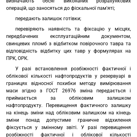
визначають обсяг виконаних розрахункових
операцій, що заносяться до фіскальної пам'яті;
передають залишок готівки;
перевіряють наявність та фіксацію у місцях,
передбачених експлуатаційним документом,
свинцевих пломб з відбитком повірочного тавра та
відповідність відбитку цих тавр у формулярах на
ПРК, ОРК.
У разі встановлення розбіжності фактичної і
облікової кількості нафтопродуктів у резервуарі в
границях відносної похибки методу вимірювання
маси згідно з ГОСТ 26976 зміна передається і
приймається за обліковим залишком
нафтопродукту. Перевищення фактичного залишку
на кінець зміни над обліковим залишком на кінець
зміни понад допустиме граничне відхилення
фіксується у змінному звіті. У разі перевищення
розбіжності фактичної і облікової кількості