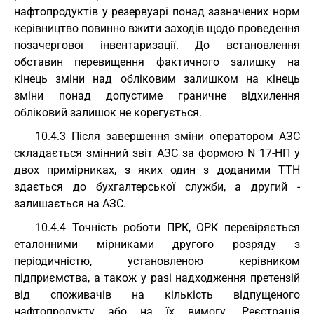
нафтопродуктів у резервуарі понад зазначених норм
керівництво повинно вжити заходів щодо проведення
позачергової інвентаризації. До встановлення
обставин перевищення фактичного залишку на
кінець зміни над обліковим залишком на кінець
зміни понад допустиме граничне відхилення
обліковий залишок не корегується.
10.4.3 Після завершення зміни оператором АЗС
складається змінний звіт АЗС за формою N 17-НП у
двох примірниках, з яких один з доданими ТТН
здається до бухгалтерської служби, а другий -
залишається на АЗС.
10.4.4 Точність роботи ПРК, ОРК перевіряється
еталонними мірниками другого розряду з
періодичністю, установленою керівником
підприємства, а також у разі надходження претензій
від споживачів на кількість відпущеного
нафтопродукту або на їх вимогу. Реєстрація