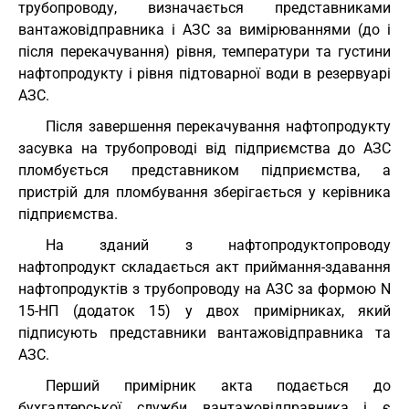
трубопроводу, визначається представниками
вантажовідправника і АЗС за вимірюваннями (до і
після перекачування) рівня, температури та густини
нафтопродукту і рівня підтоварної води в резервуарі
АЗС.
Після завершення перекачування нафтопродукту
засувка на трубопроводі від підприємства до АЗС
пломбується представником підприємства, а
пристрій для пломбування зберігається у керівника
підприємства.
На зданий з нафтопродуктопроводу
нафтопродукт складається акт приймання-здавання
нафтопродуктів з трубопроводу на АЗС за формою N
15-НП (додаток 15) у двох примірниках, який
підписують представники вантажовідправника та
АЗС.
Перший примірник акта подається до
бухгалтерської служби вантажовідправника і є