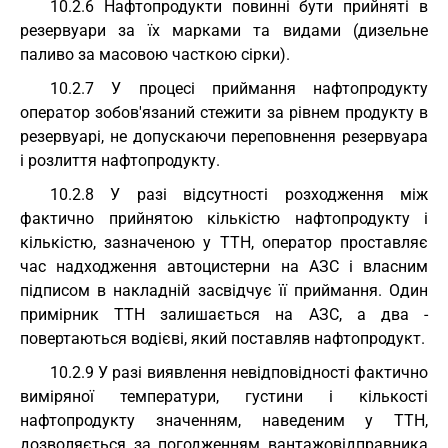
10.2.6 Нафтопродукти повинні бути прийняті в
резервуари за їх марками та видами (дизельне
паливо за масовою часткою сірки).
10.2.7 У процесі приймання нафтопродукту
оператор зобов'язаний стежити за рівнем продукту в
резервуарі, не допускаючи переповнення резервуара
і розлиття нафтопродукту.
10.2.8 У разі відсутності розходження між
фактично прийнятою кількістю нафтопродукту і
кількістю, зазначеною у ТТН, оператор проставляє
час надходження автоцистерни на АЗС і власним
підписом в накладній засвідчує її приймання. Один
примірник ТТН залишається на АЗС, а два -
повертаються водієві, який поставляв нафтопродукт.
10.2.9 У разі виявлення невідповідності фактично
виміряної температури, густини і кількості
нафтопродукту значенням, наведеним у ТТН,
дозволяється за погодженням вантажовідправника