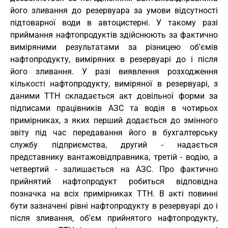
його зливання до резервуара за умови відсутності
підтоварної води в автоцистерні. У такому разі
приймання нафтопродуктів здійснюють за фактично
виміряними результатами за різницею об'ємів
нафтопродукту, виміряних в резервуарі до і після
його зливання. У разі виявлення розходження
кількості нафтопродукту, виміряної в резервуарі, з
даними ТТН складається акт довільної форми за
підписами працівників АЗС та водія в чотирьох
примірниках, з яких перший додається до змінного
звіту під час передавання його в бухгалтерську
службу підприємства, другий - надається
представнику вантажовідправника, третій - водію, а
четвертий - залишається на АЗС. Про фактично
прийнятий нафтопродукт робиться відповідна
позначка на всіх примірниках ТТН. В акті повинні
бути зазначені рівні нафтопродукту в резервуарі до і
після зливання, об'єм прийнятого нафтопродукту,