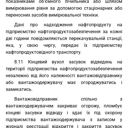
показниками об'ємного лічильника або шляхом
вимірювання рівня за допомогою стаціонарних або
переносних засобів вимірювальної техніки.
Дані про надходження нафтопродукту на
підприємство нафтопродуктозабезпечення за кожні
дві години повідомляються перекачувальній станції,
яка, у свою чергу, передає їх підприємству
нафтопродуктовідного транспорту.
8.11 Кінцевий вузол засувок відведень на
території підприємства нафтопродуктозабезпечення
незалежно від його належності вантажовідправнику
або вантажоодержувачу має огороджуватись і
замикатись.
Вантажовідправник спільно з
вантажоодержувачем закриває огорожу, пломбує
кінцеві засувки відводу і здає їх під охорону
підприємства вантажоодержувача з записом у
журналі реєстрації відкриття і закриття засувок