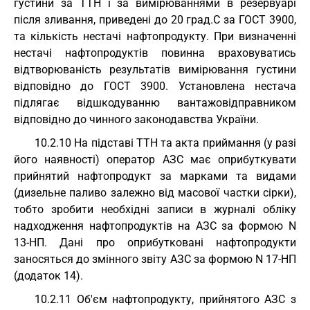
густини за ТТН і за вимірюваннями в резервуарі
після зливання, приведені до 20 град.С за ГОСТ 3900,
та кількість нестачі нафтопродукту. При визначенні
нестачі нафтопродуктів повинна враховуватись
відтворюваність результатів вимірювання густини
відповідно до ГОСТ 3900. Установлена нестача
підлягає відшкодуванню вантажовідправником
відповідно до чинного законодавства України.
10.2.10 На підставі ТТН та акта приймання (у разі
його наявності) оператор АЗС має оприбуткувати
прийнятий нафтопродукт за марками та видами
(дизельне паливо залежно від масової частки сірки),
тобто зробити необхідні записи в журналі обліку
надходження нафтопродуктів на АЗС за формою N
13-НП. Дані про оприбутковані нафтопродукти
заносяться до змінного звіту АЗС за формою N 17-НП
(додаток 14).
10.2.11 Об'єм нафтопродукту, прийнятого АЗС з