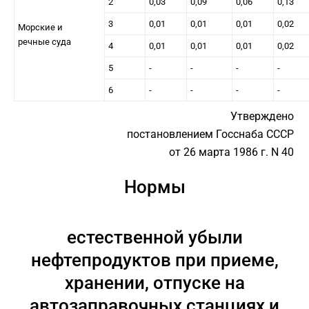
2
0,03
0,09
0,06
0,13
3
0,01
0,01
0,01
0,02
Морские и
речные суда
4
0,01
0,01
0,01
0,02
5
-
-
-
-
6
-
-
-
-
Утверждено
постановлением Госснаба СССР
от 26 марта 1986 г. N 40
Нормы
естественной убыли
нефтепродуктов при приеме,
хранении, отпуске на
автозаправочных станциях и