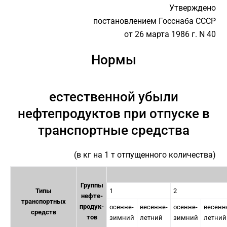
Утверждено
постановлением Госснаба СССР
от 26 марта 1986 г. N 40
Нормы
естественной убыли
нефтепродуктов при отпуске в
транспортные средства
(в кг на 1 т отпущенного количества)
Группы
Типы
1
2
нефте-
транспортных
продук-
осенне-
весенне-
осенне-
весенн
средств
тов
зимний
летний
зимний
летний