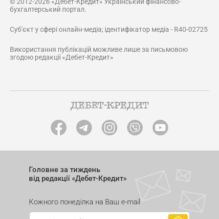
© 2012-2026 «Дебет-Кредит» Український фінансово-
бухгалтерський портал.
Суб'єкт у сфері онлайн-медіа; ідентифікатор медіа - R40-02725
Використання публікацій можливе лише за письмовою
згодою редакції «Дебет-Кредит»
Головне за тиждень
від редакції «Дебет-Кредит»
Кожного понеділка на Ваш e-mail