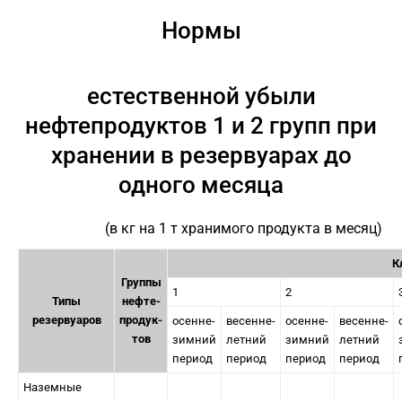
Нормы
естественной убыли
нефтепродуктов 1 и 2 групп при
хранении в резервуарах до
одного месяца
(в кг на 1 т хранимого продукта в месяц)
К
Группы
1
2
Типы
нефте-
резервуаров
продук-
осенне-
весенне-
осенне-
весенне-
тов
зимний
летний
зимний
летний
период
период
период
период
Наземные