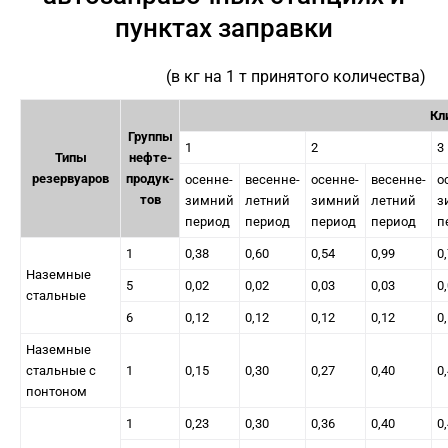
пунктах заправки
(в кг на 1 т принятого количества)
Кл
Группы
1
2
3
Типы
нефте-
резервуаров
продук-
осенне-
весенне-
осенне-
весенне-
о
тов
зимний
летний
зимний
летний
з
период
период
период
период
п
1
0,38
0,60
0,54
0,99
0
Наземные
5
0,02
0,02
0,03
0,03
0
стальные
6
0,12
0,12
0,12
0,12
0
Наземные
стальные с
1
0,15
0,30
0,27
0,40
0
понтоном
1
0,23
0,30
0,36
0,40
0