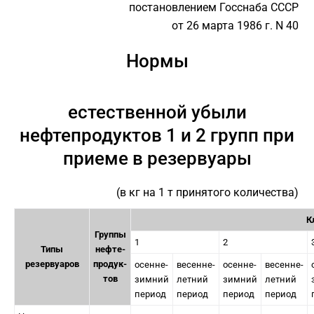
постановлением Госснаба СССР
от 26 марта 1986 г. N 40
Нормы
естественной убыли
нефтепродуктов 1 и 2 групп при
приеме в резервуары
(в кг на 1 т принятого количества)
К
Группы
1
2
Типы
нефте-
резервуаров
продук-
осенне-
весенне-
осенне-
весенне-
тов
зимний
летний
зимний
летний
период
период
период
период