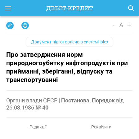
-
A
+
Документ підготовлено в
системі iplex
Про затвердження норм
природногоубитку нафтопродуктів при
прийманні, зберіганні, відпуску та
транспортуванні
Органи влади СРСР
|
Постанова, Порядок
від
26.03.1986
№ 40
Редакції
Реквізити