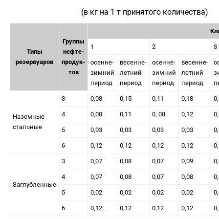
(в кг на 1 т принятого количества)
Кл
Группы
1
2
3
Типы
нефте-
резервуаров
продук-
осенне-
весенне-
осенне-
весенне-
о
тов
зимний
летний
зимний
летний
з
период
период
период
период
п
3
0,08
0,15
0,11
0,18
0
4
0,08
0,11
0, 08
0,12
0
Наземные
стальные
5
0,03
0,03
0,03
0,03
0
6
0,12
0,12
0,12
0,12
0
3
0,07
0,08
0,07
0,09
0
4
0,07
0,08
0,07
0,08
0
Заглубленные
5
0,02
0,02
0,02
0,02
0
6
0,12
0,12
0,12
0,12
0