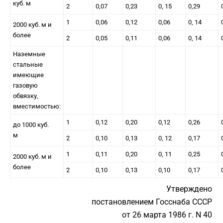
куб. м
2
0,07
0,23
0, 15
0,29
1
0,06
0,12
0,06
0, 14
2000 куб. м и
более
2
0,05
0,11
0,06
0, 14
Наземные
стальные
имеющие
газовую
обвязку,
вместимостью:
1
0,12
0,20
0,12
0,26
до 1000 куб.
м
2
0,10
0,13
0, 12
0,17
1
0,11
0,20
0, 11
0,25
2000 куб. м и
более
2
0,10
0,13
0,10
0,17
Утверждено
постановлением Госснаба СССР
от 26 марта 1986 г. N 40