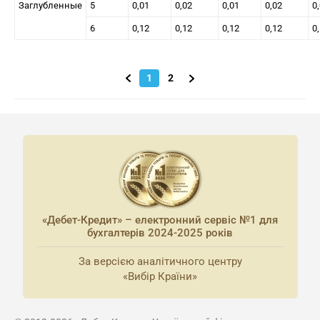
Заглубленные
5
0,01
0,02
0,01
0,02
0
6
0,12
0,12
0,12
0,12
0
1
2
«Дебет-Кредит» – електронний сервіс №1 для
бухгалтерів 2024-2025 років
За версією аналітичного центру
«Вибір Країни»