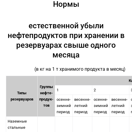
Нормы
естественной убыли
нефтепродуктов при хранении в
резервуарах свыше одного
месяца
(в кг на 1 т хранимого продукта в месяц)
К
Группы
1
2
Типы
нефте-
резервуаров
продук-
осенне-
весенне-
осенне-
весенне-
тов
зимний
летний
зимний
летний
период
период
период
период
Наземные
стальные