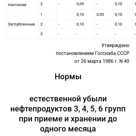
2
-
0,09
-
0,10
понтоном
1
0,10
0,05
0,10
Заглубленные
2
-
0,10
-
0,10
3
-
-
-
-
-
Утверждено
постановлением Госснаба СССР
от 26 марта 1986 г. N 40
Нормы
естественной убыли
нефтепродуктов 3, 4, 5, 6 групп
при приеме и хранении до
одного месяца