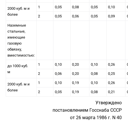
1
0,05
0,08
0,05
0,10
2000 куб. м и
более
2
0,05
0,06
0,05
0,09
Наземные
стальные,
имеющие
газовую
обвязку,
вместимостью:
1
0,10
0,20
0,10
0,26
до 1000 куб.
м
2
0,06
0,20
0,08
0,25
1
0,10
0,19
0,10
0,26
2000 куб. м и
более
2
0,05
0,19
0,08
0,21
Утверждено
постановлением Госснаба СССР
от 26 марта 1986 г. N 40