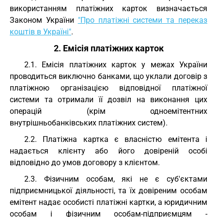
використанням платіжних карток визначається
Законом України
"Про платіжні системи та переказ
коштів в Україні"
.
2. Емісія платіжних карток
2.1. Емісія платіжних карток у межах України
проводиться виключно банками, що уклали договір з
платіжною організацією відповідної платіжної
системи та отримали її дозвіл на виконання цих
операцій (крім одноемітентних
внутрішньобанківських платіжних систем).
2.2. Платіжна картка є власністю емітента і
надається клієнту або його довіреній особі
відповідно до умов договору з клієнтом.
2.3. Фізичним особам, які не є суб'єктами
підприємницької діяльності, та їх довіреним особам
емітент надає особисті платіжні картки, а юридичним
особам і фізичним особам-підприємцям -