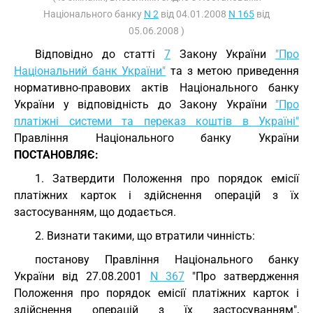
Національного банку
N 2
від 04.01.2008
N 165
від
05.06.2008 )
Відповідно до статті
7
Закону України
"Про
Національний банк України"
та з метою приведення
нормативно-правових актів Національного банку
України у відповідність до Закону України
"Про
платіжні системи та переказ коштів в Україні"
Правління Національного банку України
ПОСТАНОВЛЯЄ:
1. Затвердити Положення про порядок емісії
платіжних карток і здійснення операцій з їх
застосуванням, що додається.
2. Визнати такими, що втратили чинність:
постанову Правління Національного банку
України від 27.08.2001
N 367
"Про затвердження
Положення про порядок емісії платіжних карток і
здійснення операцій з їх застосуванням",