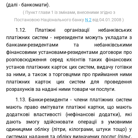
(далі - банкомати).
( Пункт глави 1 із змінами, внесеними згідно з
Постановою Національного банку
N 2
від 04.01.2008 )
1.12. Платіжні організації небанківських
платіжних систем - нерезиденти можуть укладати з
банками-резидентами та небанківськими
фінансовими установами-резидентами договори про
розповсюдження серед клієнтів таких фінансових
установ платіжних карток цих систем, видачу готівки
за ними, а також з торговцями про приймання ними
платіжних карток цих систем для проведення
розрахунків за надані ними товари чи послуги.
1.13. Банки-резиденти - члени платіжних систем
мають право емітувати платіжні картки, що мають
додаткові властивості (нефінансові додатки), які
дають змогу здійснювати операції з умовними
одиницями обліку (літри, кілограми, штуки тощо) у
системах надання та обліку визначених послуг (пільг,