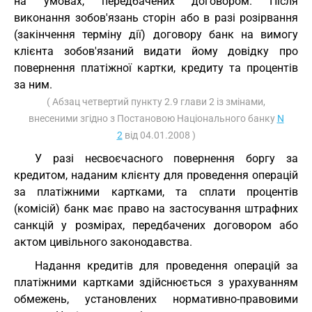
на умовах, передбачених договором. Після
виконання зобов'язань сторін або в разі розірвання
(закінчення терміну дії) договору банк на вимогу
клієнта зобов'язаний видати йому довідку про
повернення платіжної картки, кредиту та процентів
за ним.
( Абзац четвертий пункту 2.9 глави 2 із змінами,
внесеними згідно з Постановою Національного банку
N
2
від 04.01.2008 )
У разі несвоєчасного повернення боргу за
кредитом, наданим клієнту для проведення операцій
за платіжними картками, та сплати процентів
(комісій) банк має право на застосування штрафних
санкцій у розмірах, передбачених договором або
актом цивільного законодавства.
Надання кредитів для проведення операцій за
платіжними картками здійснюється з урахуванням
обмежень, установлених нормативно-правовими