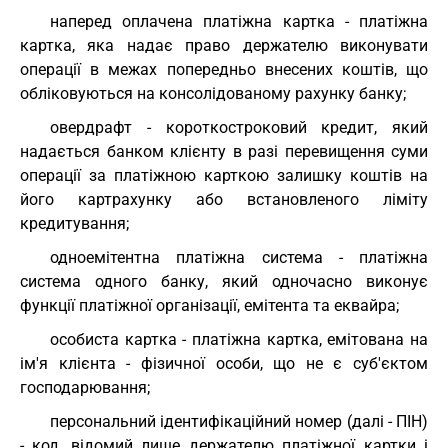
наперед оплачена платіжна картка - платіжна
картка, яка надає право держателю виконувати
операції в межах попередньо внесених коштів, що
обліковуються на консолідованому рахунку банку;
овердрафт - короткостроковий кредит, який
надається банком клієнту в разі перевищення суми
операції за платіжною карткою залишку коштів на
його картрахунку або встановленого ліміту
кредитування;
одноемітентна платіжна система - платіжна
система одного банку, який одночасно виконує
функції платіжної організації, емітента та еквайра;
особиста картка - платіжна картка, емітована на
ім'я клієнта - фізичної особи, що не є суб'єктом
господарювання;
персональний ідентифікаційний номер (далі - ПІН)
- код, відомий лише держателю платіжної картки і