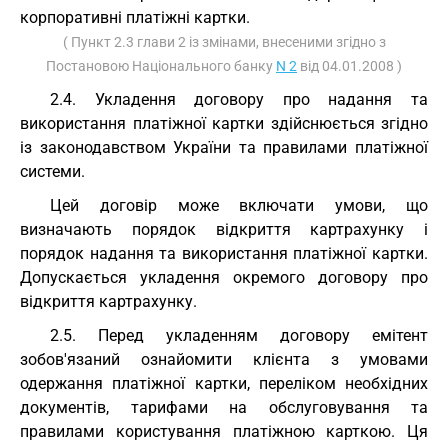
корпоративні платіжні картки.
( Пункт 2.3 глави 2 із змінами, внесеними згідно з
Постановою Національного банку
N 2
від 04.01.2008 )
2.4. Укладення договору про надання та
використання платіжної картки здійснюється згідно
із законодавством України та правилами платіжної
системи.
Цей договір може включати умови, що
визначають порядок відкриття картрахунку і
порядок надання та використання платіжної картки.
Допускається укладення окремого договору про
відкриття картрахунку.
2.5. Перед укладенням договору емітент
зобов'язаний ознайомити клієнта з умовами
одержання платіжної картки, переліком необхідних
документів, тарифами на обслуговування та
правилами користування платіжною карткою. Ця