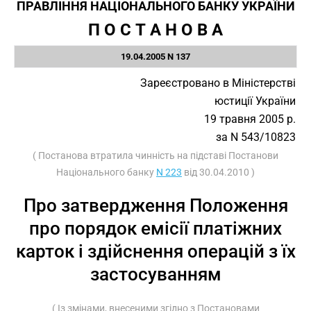
ПРАВЛІННЯ НАЦІОНАЛЬНОГО БАНКУ УКРАЇНИ
П О С Т А Н О В А
19.04.2005 N 137
Зареєстровано в Міністерстві
юстиції України
19 травня 2005 р.
за N 543/10823
( Постанова втратила чинність на підставі Постанови
Національного банку
N 223
від 30.04.2010 )
Про затвердження Положення
про порядок емісії платіжних
карток і здійснення операцій з їх
застосуванням
( Із змінами, внесеними згідно з Постановами