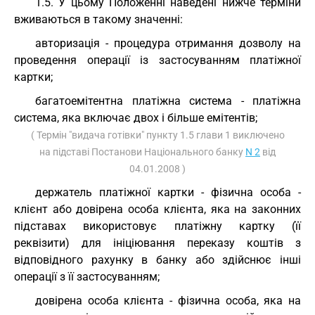
1.5. У цьому Положенні наведені нижче терміни
вживаються в такому значенні:
авторизація - процедура отримання дозволу на
проведення операції із застосуванням платіжної
картки;
багатоемітентна платіжна система - платіжна
система, яка включає двох і більше емітентів;
( Термін "видача готівки" пункту 1.5 глави 1 виключено
на підставі Постанови Національного банку
N 2
від
04.01.2008 )
держатель платіжної картки - фізична особа -
клієнт або довірена особа клієнта, яка на законних
підставах використовує платіжну картку (її
реквізити) для ініціювання переказу коштів з
відповідного рахунку в банку або здійснює інші
операції з її застосуванням;
довірена особа клієнта - фізична особа, яка на