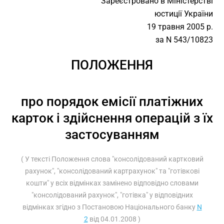
Зареєстровано в Міністерстві
юстиції України
19 травня 2005 р.
за N 543/10823
ПОЛОЖЕННЯ
про порядок емісії платіжних
карток і здійснення операцій з їх
застосуванням
( У тексті Положення слова "консолідований картковий
рахунок", "консолідований картрахунок" та "готівкові
кошти" у всіх відмінках замінено відповідно словами
"консолідований рахунок", "готівка" у відповідних
відмінках згідно з Постановою Національного банку
N
2
від 04.01.2008 )