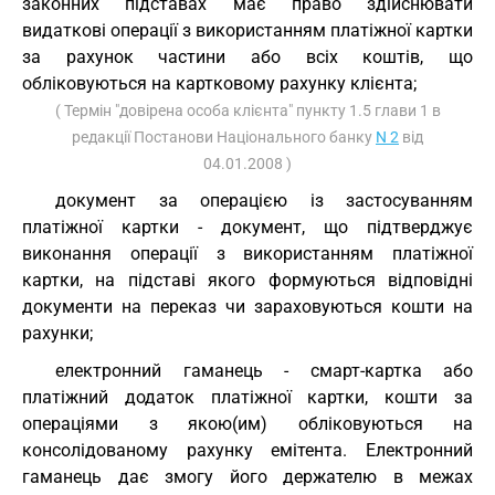
законних підставах має право здійснювати
видаткові операції з використанням платіжної картки
за рахунок частини або всіх коштів, що
обліковуються на картковому рахунку клієнта;
( Термін "довірена особа клієнта" пункту 1.5 глави 1 в
редакції Постанови Національного банку
N 2
від
04.01.2008 )
документ за операцією із застосуванням
платіжної картки - документ, що підтверджує
виконання операції з використанням платіжної
картки, на підставі якого формуються відповідні
документи на переказ чи зараховуються кошти на
рахунки;
електронний гаманець - смарт-картка або
платіжний додаток платіжної картки, кошти за
операціями з якою(им) обліковуються на
консолідованому рахунку емітента. Електронний
гаманець дає змогу його держателю в межах