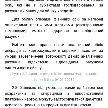
осіб, які не є суб'єктами господарювання, за
рахунками банку для обліку кредитів.
Для обліку операцій фізичних осіб за наперед
оплаченими платіжними картками (електронними
гаманцями) емітент відкриває консолідований
рахунок.
Емітент має право вести аналітичний облік
операцій за картрахунками в окремій підсистемі за
умови забезпечення тотожності даних аналітичних
рахунків підсистеми відповідним рахункам
синтетичного обліку.
( Пункт 2.7 глави 2 в редакції Постанови Національного
банку
N 2
від 04.01.2008 )
2.8. Залежно від умов, за якими здійснюються
розрахунки за операціями з використанням
платіжних карток, можуть застосовуватися дебетова,
дебетово-кредитна та кредитна платіжні схеми.