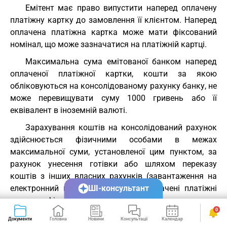
Емітент має право випустити наперед оплачену
платіжну картку до замовлення її клієнтом. Наперед
оплачена платіжна картка може мати фіксований
номінал, що може зазначатися на платіжній картці.
Максимальна сума емітованої банком наперед
оплаченої платіжної картки, кошти за якою
обліковуються на консолідованому рахунку банку, не
може перевищувати суму 1000 гривень або її
еквівалент в іноземній валюті.
Зарахування коштів на консолідований рахунок
здійснюється фізичними особами в межах
максимальної суми, установленої цим пунктом, за
рахунок унесення готівки або шляхом переказу
коштів з інших власних рахунків (завантаження на
електронний гаманець). Наперед оплачені платіжні
ШІ-консультант
картки фіксованого номіналу поповненню не
0
підлягають.
Документи
Головна
Новини
Консультації
Календар
Сервіси
( Пункт 2.12 глави 2 доповнено абзацом згідно з