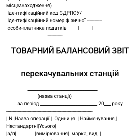
місцезнаходження)
 Ідентифікаційний код ЄДРПОУ/
 Ідентифікаційний номер фізичної ------------
 особи-платника податків         |          |
                                 ------------
ТОВАРНИЙ БАЛАНСОВИЙ ЗВІТ
перекачувальних станцій
                 ________________________________
                         (назва станції)
         за період __________________________ 20___ року
---------------------------------------------------------------------
| N |Назва операції |  Одиниця  | Найменування,| 
Нестандартні|Усього|
|з/п|               |вимірювання|  марка, вид  |