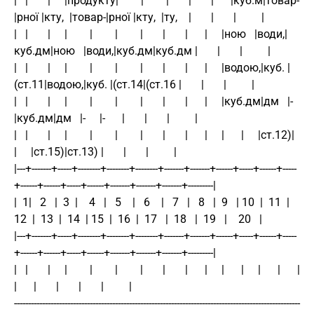
|   |       |     |продукту|        |        |       |       |      |куб.м|товар-
|рної |кту,  |товар-|рної |кту,  |ту,    |       |       |         |
|   |       |     |        |        |        |       |       |      |     |ною   |води,|
куб.дм|ною   |води,|куб.дм|куб.дм |       |       |         |
|   |       |     |        |        |        |       |       |      |     |водою,|куб. |
(ст.11|водою,|куб. |(ст.14|(ст.16 |       |       |         |
|   |       |     |        |        |        |       |       |      |     |куб.дм|дм   |-     
|куб.дм|дм   |-     |-      |       |       |         |
|   |       |     |        |        |        |       |       |      |     |      |     |ст.12)|      
|     |ст.15)|ст.13) |       |       |         |
|---+-------+-----+--------+--------+--------+-------+-------+------+-----+------+-----
+------+------+-----+------+-------+-------+-------+---------|
|  1|   2   |  3  |    4   |   5    |   6    |   7   |   8   |  9   | 10  |  11  | 
12  |  13  |  14  | 15  |  16  |  17   |  18   |  19   |    20   |
|---+-------+-----+--------+--------+--------+-------+-------+------+-----+------+-----
+------+------+-----+------+-------+-------+-------+---------|
|   |       |     |        |        |        |       |       |      |     |      |     |      |      |     
|      |       |       |       |         |
------------------------------------------------------------------------------------------------------