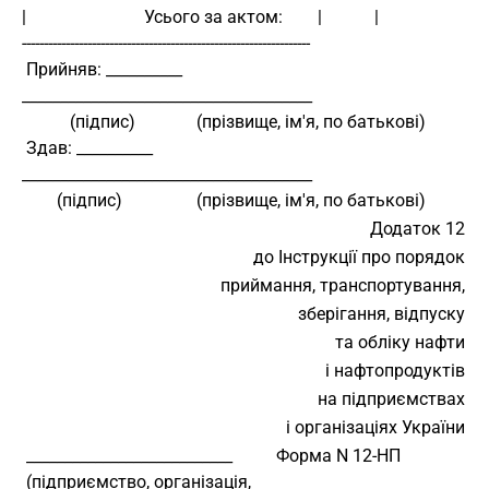
|                           Усього за актом:        |            |
------------------------------------------------------------------
 Прийняв: __________        
______________________________________
           (підпис)              (прізвище, ім'я, по батькові)
 Здав: __________           
______________________________________
        (підпис)                 (прізвище, ім'я, по батькові)
Додаток 12
до Інструкції про порядок
приймання, транспортування,
зберігання, відпуску
та обліку нафти
і нафтопродуктів
на підприємствах
і організаціях України
 ___________________________          Форма N 12-НП
 (підприємство, організація,