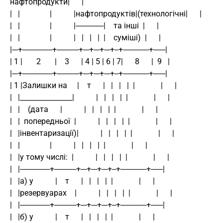
нафтопродукти|      |
|   |               |           |нафтопродуктів|(технологічні|      |
|   |               |           |--------------|    та інші  |      |
|   |               |           |   |   |   |  |    суміші)  |      |
|---+---------------+-----------+---+---+---+--+-------------+------|
| 1 |       2       |    3      | 4 | 5 | 6 | 7|      8      |  9   |
|---+---------------+-----------+---+---+---+--+-------------+------|
| 1 |Залишки на     |    т      |   |   |   |  |             |      |
|   |_______________|           |   |   |   |  |             |      |
|   |    (дата      |           |   |   |   |  |             |      |
|   |  попередньої  |           |   |   |   |  |             |      |
|   |інвентаризації)|           |   |   |   |  |             |      |
|   |               |           |   |   |   |  |             |      |
|   |у тому числі:  |           |   |   |   |  |             |      |
|   |---------------+-----------+---+---+---+--+-------------+------|
|   |а) у           |    т      |   |   |   |  |             |      |
|   |резервуарах    |           |   |   |   |  |             |      |
|   |---------------+-----------+---+---+---+--+-------------+------|
|   |б) у           |    т      |   |   |   |  |             |      |