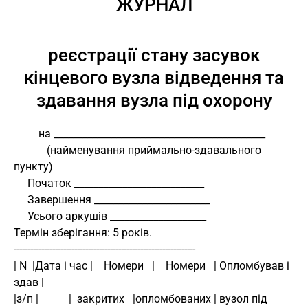
ЖУРНАЛ
реєстрації стану засувок
кінцевого вузла відведення та
здавання вузла під охорону
         на ____________________________________________
            (найменування приймально-здавального 
пункту)
     Початок ___________________________
     Завершення ________________________
     Усього аркушів ____________________
Термін зберігання: 5 років.
------------------------------------------------------------------
| N  |Дата і час |    Номери   |    Номери   | Опломбував і 
здав |
|з/п |           |  закритих   |опломбованих | вузол під 