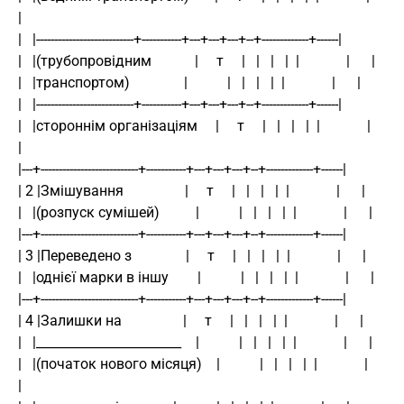
|
|   |---------------------------+-----------+---+---+---+--+-------------+------|
|   |(трубопровідним            |     т     |   |   |   |  |             |      |
|   |транспортом)               |           |   |   |   |  |             |      |
|   |---------------------------+-----------+---+---+---+--+-------------+------|
|   |стороннім організаціям     |     т     |   |   |   |  |             |      
|
|---+---------------------------+-----------+---+---+---+--+-------------+------|
| 2 |Змішування                 |     т     |   |   |   |  |             |      |
|   |(розпуск сумішей)          |           |   |   |   |  |             |      |
|---+---------------------------+-----------+---+---+---+--+-------------+------|
| 3 |Переведено з               |     т     |   |   |   |  |             |      |
|   |однієї марки в іншу        |           |   |   |   |  |             |      |
|---+---------------------------+-----------+---+---+---+--+-------------+------|
| 4 |Залишки на                 |     т     |   |   |   |  |             |      |
|   |_______________________    |           |   |   |   |  |             |      |
|   |(початок нового місяця)    |           |   |   |   |  |             |      
|