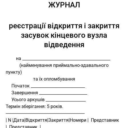
ЖУРНАЛ
реєстрації відкриття і закриття
засувок кінцевого вузла
відведення
         на ____________________________________________
            (найменування приймально-здавального 
пункту)
                        та їх опломбування
     Початок ___________________________
     Завершення ________________________
     Усього аркушів ____________________
Термін зберігання: 5 років.
---------------------------------------------------------------------
| N |Дата|Відкриття|Закриття|Номери |  Представник  
|  Представник  |