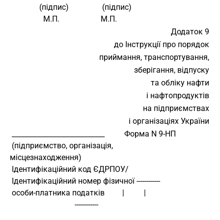
               (підпис)                 (підпис)
                 М.П.                     М.П.
Додаток 9
до Інструкції про порядок
приймання, транспортування,
зберігання, відпуску
та обліку нафти
і нафтопродуктів
на підприємствах
і організаціях України
 ___________________________          Форма N 9-НП
 (підприємство, організація,
місцезнаходження)
 Ідентифікаційний код ЄДРПОУ/
 Ідентифікаційний номер фізичної ------------
 особи-платника податків         |          |
                                 ------------