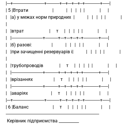
|---+---------------------------+-----------+---+---+---+--+-------------+------|
| 5 |Втрати                     |           |   |   |   |  |             |      |
|   |а) у межах норм природних  |           |   |   |   |  |             |      
|
|   |втрат                      |     т     |   |   |   |  |             |      |
|   |---------------------------+-----------+---+---+---+--+-------------+------|
|   |б) разові:                 |           |   |   |   |  |             |      |
|   |при зачищенні резервуарів і|           |   |   |   |  |             |      
|
|   |трубопроводів              |     т     |   |   |   |  |             |      |
|   |---------------------------+-----------+---+---+---+--+-------------+------|
|   |врізаннях                  |     т     |   |   |   |  |             |      |
|   |---------------------------+-----------+---+---+---+--+-------------+------|
|   |аваріях                    |     т     |   |   |   |  |             |      |
|---+---------------------------+-----------+---+---+---+--+-------------+------|
| 6 |Баланс                     |     т     |   |   |   |  |             |      |
---------------------------------------------------------------------------------
 Керівник підприємства __________ 
_______________________________