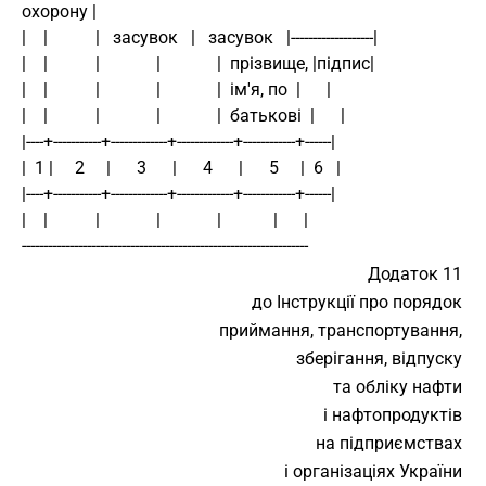
охорону |
|    |           |   засувок   |   засувок   |-------------------|
|    |           |             |             |  прізвище, |підпис|
|    |           |             |             |  ім'я, по  |      |
|    |           |             |             |  батькові  |      |
|----+-----------+-------------+-------------+------------+------|
|  1 |     2     |      3      |      4      |      5     |  6   |
|----+-----------+-------------+-------------+------------+------|
|    |           |             |             |            |      |
------------------------------------------------------------------
Додаток 11
до Інструкції про порядок
приймання, транспортування,
зберігання, відпуску
та обліку нафти
і нафтопродуктів
на підприємствах
і організаціях України