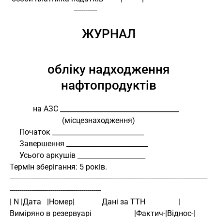
                                 ------------
ЖУРНАЛ
обліку надходження
нафтопродуктів
            на АЗС ___________________________________
                           (місцезнаходження)
     Початок ___________________________
     Завершення ________________________
     Усього аркушів ____________________
Термін зберігання: 5 років.
------------------------------------------------------------------------------------------------------
-----------------------------------------------
| N |Дата   |Номер|              Дані за ТТН                 |         
Виміряно в резервуарі                      |Фактич-|Віднос-|