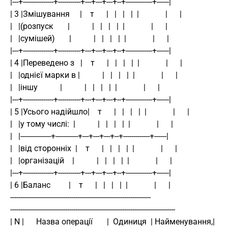
|---+---------------+-----------+---+---+---+--+-------------+------|
| 3 |Змішування     |    т      |   |   |   |  |             |      |
|   |(розпуск       |           |   |   |   |  |             |      |
|   |сумішей)       |           |   |   |   |  |             |      |
|---+---------------+-----------+---+---+---+--+-------------+------|
| 4 |Переведено з   |    т      |   |   |   |  |             |      |
|   |однієї марки в |           |   |   |   |  |             |      |
|   |іншу           |           |   |   |   |  |             |      |
|---+---------------+-----------+---+---+---+--+-------------+------|
| 5 |Усього надійшло|    т      |   |   |   |  |             |      |
|   |у тому числі:  |           |   |   |   |  |             |      |
|   |---------------+-----------+---+---+---+--+-------------+------|
|   |від сторонніх  |    т      |   |   |   |  |             |      |
|   |організацій    |           |   |   |   |  |             |      |
|---+---------------+-----------+---+---+---+--+-------------+------|
| 6 |Баланс         |    т      |   |   |   |  |             |      |
---------------------------------------------------------------------
---------------------------------------------------------------------------------
| N |      Назва операції       |  Одиниця  | Найменування,|