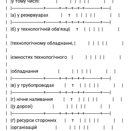
|   |у тому числі:              |           |   |   |   |  |             |      |
|   |---------------------------+-----------+---+---+---+--+-------------+------|
|   |а) у резервуарах           |     т     |   |   |   |  |             |      |
|   |---------------------------+-----------+---+---+---+--+-------------+------|
|   |б) у технологічній обв'язці|     т     |   |   |   |  |             |      
|
|   |технологічному обладнанні, |           |   |   |   |  |             |      
|
|   |ємностях технологічного    |           |   |   |   |  |             |      
|
|   |обладнання                 |           |   |   |   |  |             |      |
|   |---------------------------+-----------+---+---+---+--+-------------+------|
|   |в) у трубопроводах         |     т     |   |   |   |  |             |      |
|   |---------------------------+-----------+---+---+---+--+-------------+------|
|   |г) нічне наливання         |     т     |   |   |   |  |             |      |
|   |(у дорозі)                 |           |   |   |   |  |             |      |
|   |---------------------------+-----------+---+---+---+--+-------------+------|
|   |ґ) ресурси сторонніх       |     т     |   |   |   |  |             |      |
|   |організацій                |           |   |   |   |  |             |      |