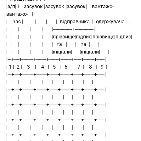
|з/п| і  | засувок |засувок |засувок|    вантажо-   |    
вантажо-   |
|   |час |         |        |       |  відправника  |  одержувача   |
|   |    |         |        |       |---------------+---------------|
|   |    |         |        |       |прізвище|підпис|прізвище|підпис|
|   |    |         |        |       |   та   |      |    та  |      |
|   |    |         |        |       |ініціали|      |ініціали|      |
|---+----+---------+--------+-------+--------+------+--------+------|
| 1 |  2 |    3    |    4   |   5   |   6    |   7  |    8   |   9  |
|---+----+---------+--------+-------+--------+------+--------+------|
|   |    |         |        |       |        |      |        |      |
|---+----+---------+--------+-------+--------+------+--------+------|
|   |    |         |        |       |        |      |        |      |
|---+----+---------+--------+-------+--------+------+--------+------|
|   |    |         |        |       |        |      |        |      |
|---+----+---------+--------+-------+--------+------+--------+------|
|   |    |         |        |       |        |      |        |      |
|---+----+---------+--------+-------+--------+------+--------+------|