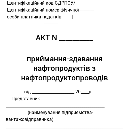
 Ідентифікаційний код ЄДРПОУ/
 Ідентифікаційний номер фізичної ------------
 особи-платника податків         |          |
                                 ------------
АКТ N __________
приймання-здавання
нафтопродуктів з
нафтопродуктопроводів
                від _____________________ 20____р.
     Представник 
_________________________________________________
                   (найменування підприємства-
вантажовідправника)
__________________________________________________________