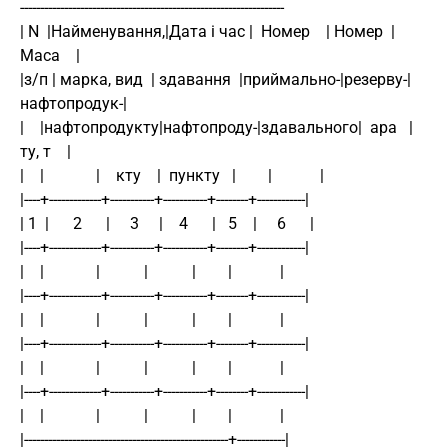
------------------------------------------------------------------
| N  |Найменування,|Дата і час |  Номер    | Номер  |    
Маса    |
|з/п | марка, вид  | здавання  |приймально-|резерву-|
нафтопродук-|
|    |нафтопродукту|нафтопроду-|здавального|  ара   |   
ту, т    |
|    |             |    кту    |  пункту   |        |            |
|----+-------------+-----------+-----------+--------+------------|
| 1  |      2      |     3     |    4      |   5    |     6      |
|----+-------------+-----------+-----------+--------+------------|
|    |             |           |           |        |            |
|----+-------------+-----------+-----------+--------+------------|
|    |             |           |           |        |            |
|----+-------------+-----------+-----------+--------+------------|
|    |             |           |           |        |            |
|----+-------------+-----------+-----------+--------+------------|
|    |             |           |           |        |            |
|---------------------------------------------------+------------|