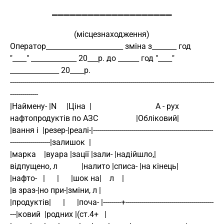
____________________
                                (місцезнаходження)
Оператор______________________ зміна з_______ год 
"____" _____________ 20___р. до ______ год "____" 
______________ 20____р.
------------------------------------------------------------------------------------------------------
--------------
|Наймену- |N     |Ціна  |                                А - рух 
нафтопродуктів по АЗС                   |Обліковий|
|вання і  |резер-|реалі-|------------------------------------------------------------
--------------------|залишок  |
|марка    |вуара |зації |зали- |надійшло,|                       
відпущено, л            |налито |списа- |на кінець|
|нафто-   |      |      |шок на|    л    |                                               
|в зраз-|но при-|зміни, л |
|продуктів|      |      |поча- |---------+--------------------------------------------
---|ковий  |родних |(ст.4+   |