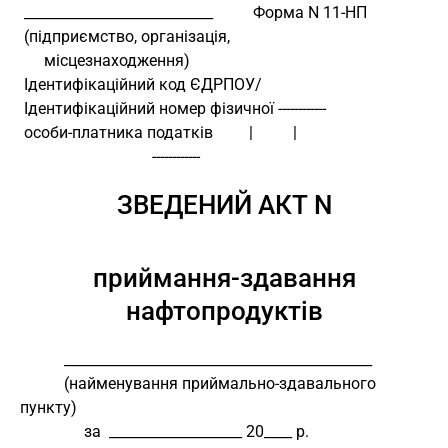
 ___________________________          Форма N 11-НП
 (підприємство, організація,
      місцезнаходження)
 Ідентифікаційний код ЄДРПОУ/
 Ідентифікаційний номер фізичної ------------
 особи-платника податків         |          |
                                 ------------
ЗВЕДЕНИЙ АКТ N
приймання-здавання
нафтопродуктів
           ____________________________________________
           (найменування приймально-здавального 
пункту)
                за  ___________________ 20____ р.