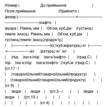
|Номер |                      До приймання                           |                      
Після приймання                        |Прийнято |
|резер-|-------------------------------------------------------------+-------------------------
------------------------------------|нафто-   |
|вуара |  Рівень, мм  |     Об'єм, куб.дм     |густина,|
темпе- |маса,|  Рівень, мм  |     Об'єм, куб.дм     |
густина,|темпе- |маса,|продукту,|
|      |--------------+-----------------------|кг/куб.м|ратура,| кг  |-------------
-+-----------------------|кг      |ратура,| кг  |кг       |
|      |під-    |зага-|під-    |зага-|нафто-  |        |град.С |     |
під-    |зага-|під-    |зага-|нафто-  |/куб.м  |град.С |     |
(ст.17 - |
|      |товарної|льний|товарної|льний|продукту|        |       
|     |товарної|льний|товарної|льний|продукту|        |       |     
|ст.9)    |
|      |води    |     |води    |     |(ст.5 - |        |       |     |води    |     
|води    |     |(ст.13 -|        |       |     |         |
|      |        |     |        |     |ст.4)   |        |       |     |        |     |        |     