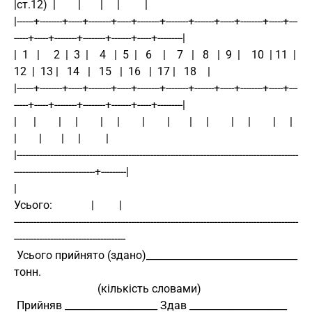
|ст.12)  |        |       |     |         |
|------+--------+-----+--------+-----+--------+--------+-------+-----+--------+-----+---
-----+-----+--------+--------+-------+-----+---------|
|  1   |     2  |  3  |    4   |  5  |   6    |    7   |   8   |  9  |    10  | 11  |    
12  |  13 |   14   |   15   |  16   |  17 |   18    |
|------+--------+-----+--------+-----+--------+--------+-------+-----+--------+-----+---
-----+-----+--------+--------+-------+-----+---------|
|      |        |     |        |     |        |        |       |     |        |     |        |     |        
|        |       |     |         |
|-----------------------------------------------------------------------------------------------------
-----------------------------+---------|
|                                                                                                             
Усього:              |         |
------------------------------------------------------------------------------------------------------
----------------------------------------
 Усього прийнято (здано)_______________________________ 
тонн.
                              (кількість словами)
 Прийняв ___________________ Здав ____________________