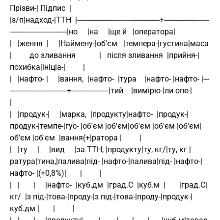
Прізви-| Підпис  |
|з/п|надход-|ТТН  |------------------------------------------+-----------------------
-----------------------------|но     |на     |ще й   |оператора|
|   |ження  |     |Наймену-|об'єм   |темпера-|густина|маса   
|         до зливання            |   після зливання  |прийня-|
похибка|ініціа-|         |
|   |нафто- |     |вання,  |нафто-  |тура    |нафто- |нафто- |---
-----------------------------+-------------------|тий    |вимірю-|ли опе-|         
|
|   |продук-|     |марка,  |продукту|нафто-  |продук-|
продук-|темпе-|гус- |об'єм |об'єм|об'єм |об'єм |об'єм|
об'єм |об'єм  |вання(+|ратора |         |
|   |ту     |     |вид     |за ТТН, |продукту|ту, кг/|ту, кг |
ратура|тина,|палива|під- |нафто-|палива|під- |нафто-|
нафто- |(+0,8%)|       |         |
|   |       |     |нафто-  |куб.дм  |град.С  |куб.м  |       |град.С|
кг/  |з під-|това-|проду-|з під-|това-|проду-|продук-|
куб.дм |       |         |