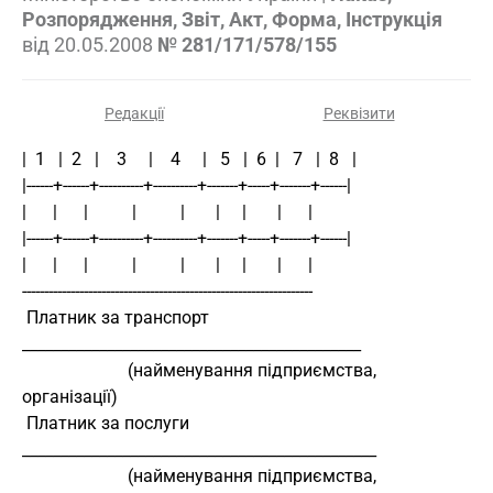
Розпорядження, Звіт, Акт, Форма, Інструкція
від
20.05.2008
№ 281/171/578/155
Редакції
Реквізити
|  1   |  2   |    3     |    4     |   5   |  6  |   7   |  8   |
|------+------+----------+----------+-------+-----+-------+------|
|      |      |          |          |       |     |       |      |
|------+------+----------+----------+-------+-----+-------+------|
|      |      |          |          |       |     |       |      |
------------------------------------------------------------------
 Платник за транспорт 
____________________________________________
                        (найменування підприємства, 
організації)
 Платник за послуги 
______________________________________________
                        (найменування підприємства, 