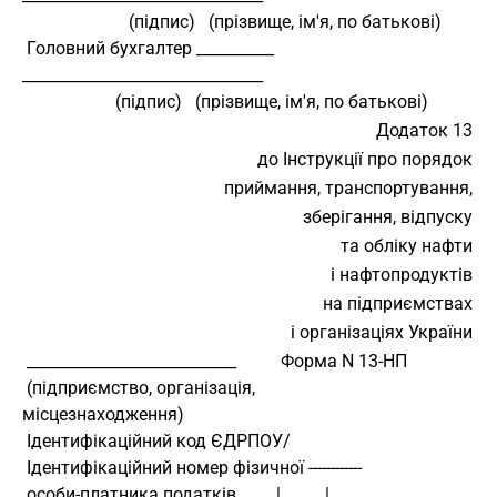
                        (підпис)   (прізвище, ім'я, по батькові)
 Головний бухгалтер __________ 
_______________________________
                     (підпис)   (прізвище, ім'я, по батькові)
Додаток 13
до Інструкції про порядок
приймання, транспортування,
зберігання, відпуску
та обліку нафти
і нафтопродуктів
на підприємствах
і організаціях України
 ___________________________          Форма N 13-НП
 (підприємство, організація,
місцезнаходження)
 Ідентифікаційний код ЄДРПОУ/
 Ідентифікаційний номер фізичної ------------
 особи-платника податків         |          |