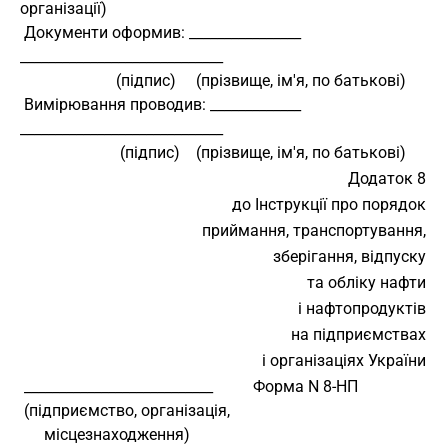
організації)
 Документи оформив: ________________ 
_____________________________
                        (підпис)     (прізвище, ім'я, по батькові)
 Вимірювання проводив: _____________ 
_____________________________
                         (підпис)    (прізвище, ім'я, по батькові)
Додаток 8
до Інструкції про порядок
приймання, транспортування,
зберігання, відпуску
та обліку нафти
і нафтопродуктів
на підприємствах
і організаціях України
 ___________________________          Форма N 8-НП
 (підприємство, організація,
      місцезнаходження)