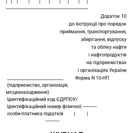
|   |    |         |        |       |        |      |        |      |
---------------------------------------------------------------------
Додаток 10
до Інструкції про порядок
приймання, транспортування,
зберігання, відпуску
та обліку нафти
і нафтопродуктів
на підприємствах
і організаціях України
 ___________________________          Форма N 10-НП
 (підприємство, організація,
місцезнаходження)
 Ідентифікаційний код ЄДРПОУ/
 Ідентифікаційний номер фізичної ------------
 особи-платника податків         |          |
                                 ------------