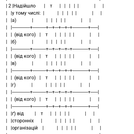
| 2 |Надійшло       |    т      |   |   |   |  |             |      |
|   |у тому числі:  |           |   |   |   |  |             |      |
|   |а)             |           |   |   |   |  |             |      |
|   |---------------+-----------+---+---+---+--+-------------+------|
|   |  (від кого)   |    т      |   |   |   |  |             |      |
|   |б)             |           |   |   |   |  |             |      |
|   |---------------+-----------+---+---+---+--+-------------+------|
|   |  (від кого)   |    т      |   |   |   |  |             |      |
|   |в)             |           |   |   |   |  |             |      |
|   |---------------+-----------+---+---+---+--+-------------+------|
|   |  (від кого)   |    т      |   |   |   |  |             |      |
|   |г)             |           |   |   |   |  |             |      |
|   |---------------+-----------+---+---+---+--+-------------+------|
|   |  (від кого)   |    т      |   |   |   |  |             |      |
|   |---------------+-----------+---+---+---+--+-------------+------|
|   |ґ) від         |    т      |   |   |   |  |             |      |
|   |сторонніх      |           |   |   |   |  |             |      |
|   |організацій    |           |   |   |   |  |             |      |