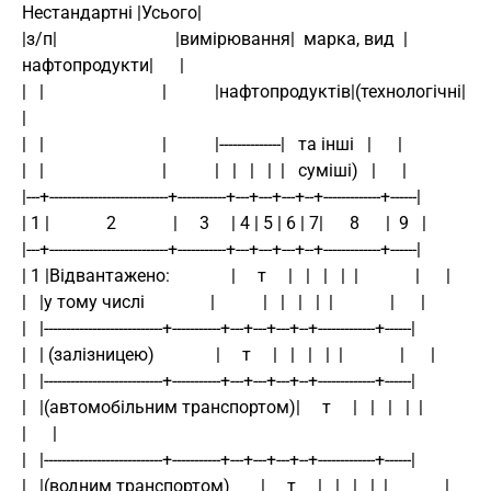
Нестандартні |Усього|
|з/п|                           |вимірювання|  марка, вид  |
нафтопродукти|      |
|   |                           |           |нафтопродуктів|(технологічні|      
|
|   |                           |           |--------------|   та інші   |      |
|   |                           |           |   |   |   |  |   суміші)   |      |
|---+---------------------------+-----------+---+---+---+--+-------------+------|
| 1 |             2             |     3     | 4 | 5 | 6 | 7|      8      |  9   |
|---+---------------------------+-----------+---+---+---+--+-------------+------|
| 1 |Відвантажено:              |     т     |   |   |   |  |             |      |
|   |у тому числі               |           |   |   |   |  |             |      |
|   |---------------------------+-----------+---+---+---+--+-------------+------|
|   | (залізницею)              |     т     |   |   |   |  |             |      |
|   |---------------------------+-----------+---+---+---+--+-------------+------|
|   |(автомобільним транспортом)|     т     |   |   |   |  |             
|      |
|   |---------------------------+-----------+---+---+---+--+-------------+------|
|   |(водним транспортом)       |     т     |   |   |   |  |             |      