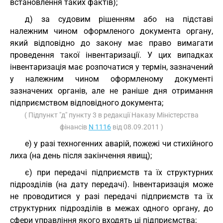
встановлення таких фактів);
д) за судовим рішенням або на підставі
належним чином оформленого документа органу,
який відповідно до закону має право вимагати
проведення такої інвентаризації. У цих випадках
інвентаризація має розпочатися у термін, зазначений
у належним чином оформленому документі
зазначених органів, але не раніше дня отримання
підприємством відповідного документа;
( Підпункт "д" пункту 3 в редакції Наказу Міністерства
фінансів
N 1116
від 08.09.2011 )
е) у разі техногенних аварій, пожежі чи стихійного
лиха (на день після закінчення явищ);
є) при передачі підприємств та їх структурних
підрозділів (на дату передачі). Інвентаризація може
не проводитися у разі передачі підприємств та їх
структурних підрозділів в межах одного органу, до
сфери управління якого входять ці підприємства;