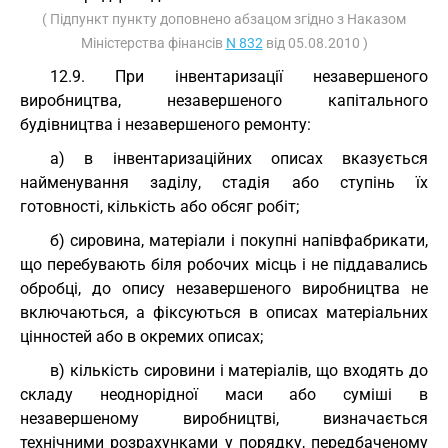
( Підпункт пункту доповнено абзацом згідно з Наказом
Міністерства фінансів
N 832
від 05.08.2010 )
12.9. При інвентаризації незавершеного
виробництва, незавершеного капітального
будівництва і незавершеного ремонту:
а) в інвентаризаційних описах вказується
найменування заділу, стадія або ступінь їх
готовності, кількість або обсяг робіт;
б) сировина, матеріали і покупні напівфабрикати,
що перебувають біля робочих місць і не піддавались
обробці, до опису незавершеного виробництва не
включаються, а фіксуються в описах матеріальних
цінностей або в окремих описах;
в) кількість сировини і матеріалів, що входять до
складу неоднорідної маси або суміші в
незавершеному виробництві, визначається
технічними розрахунками у порядку, передбаченому