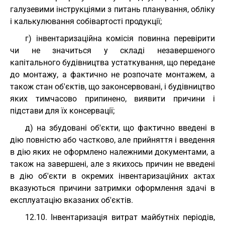
галузевими інструкціями з питань планування, обліку
і калькулювання собівартості продукції;
г) інвентаризаційна комісія повинна перевірити
чи не значиться у складі незавершеного
капітального будівництва устаткування, що передане
до монтажу, а фактично не розпочате монтажем, а
також стан об'єктів, що законсервовані, і будівництво
яких тимчасово припинено, виявити причини і
підстави для їх консервації;
д) на збудовані об'єкти, що фактично введені в
дію повністю або частково, але прийняття і введення
в дію яких не оформлено належними документами, а
також на завершені, але з якихось причин не введені
в дію об'єкти в окремих інвентаризаційних актах
вказуються причини затримки оформлення здачі в
експлуатацію вказаних об'єктів.
12.10. Інвентаризація витрат майбутніх періодів,