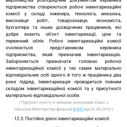
виробництва розпорядчим документом керівника
підприємства створюються робочі інвентаризаційні
комісії у складі інженера, технолога, механіка,
виконавця робіт, товарознавця, економіста,
бухгалтера та інших досвідчених працівників, які
добре знають об'єкт інвентаризації, ціни та
первинний облік. Робочі інвентаризаційні комісії
очолюються представником керівника
підприємства, який призначив інвентаризацію.
Забороняється призначати головою робочої
інвентаризаційної комісії у тих самих матеріально
відповідальних осіб одного й того ж працівника два
роки підряд. Інвентаризація проводиться повним
складом інвентаризаційної комісії та у присутності
матеріально відповідальної особи.
( Підпункт пункту із змінами, внесеними згідно з
Наказом Міністерства фінансів
N 832
від 05.08.2010 )
12.3. Постійно діючі інвентаризаційні комісії: