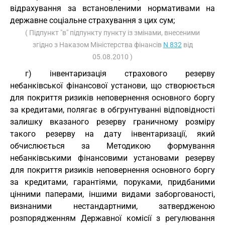
відрахування за встановленими нормативами на
державне соціальне страхування з цих сум;
( Підпункт "в" підпункту пункту із змінами, внесеними
згідно з Наказом Міністерства фінансів
N 832
від
05.08.2010 )
г) інвентаризація страхового резерву
небанківської фінансової установи, що створюється
для покриття ризиків неповернення основного боргу
за кредитами, полягає в обгрунтуванні відповідності
залишку вказаного резерву граничному розміру
такого резерву на дату інвентаризації, який
обчислюється за Методикою формування
небанківськими фінансовими установами резерву
для покриття ризиків неповернення основного боргу
за кредитами, гарантіями, поруками, придбаними
цінними паперами, іншими видами заборгованості,
визнаними нестандартними, затвердженою
розпорядженням Державної комісії з регулювання