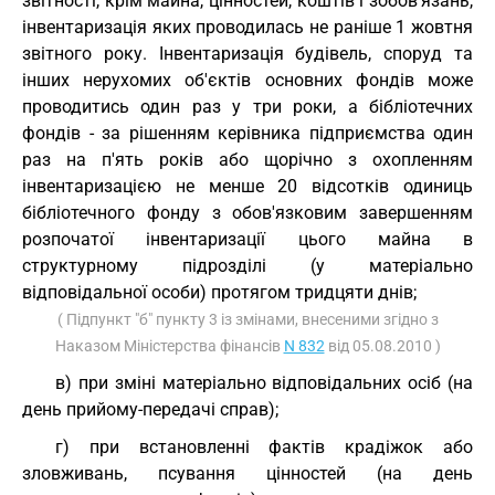
звітності, крім майна, цінностей, коштів і зобов'язань,
інвентаризація яких проводилась не раніше 1 жовтня
звітного року. Інвентаризація будівель, споруд та
інших нерухомих об'єктів основних фондів може
проводитись один раз у три роки, а бібліотечних
фондів - за рішенням керівника підприємства один
раз на п'ять років або щорічно з охопленням
інвентаризацією не менше 20 відсотків одиниць
бібліотечного фонду з обов'язковим завершенням
розпочатої інвентаризації цього майна в
структурному підрозділі (у матеріально
відповідальної особи) протягом тридцяти днів;
( Підпункт "б" пункту 3 із змінами, внесеними згідно з
Наказом Міністерства фінансів
N 832
від 05.08.2010 )
в) при зміні матеріально відповідальних осіб (на
день прийому-передачі справ);
г) при встановленні фактів крадіжок або
зловживань, псування цінностей (на день