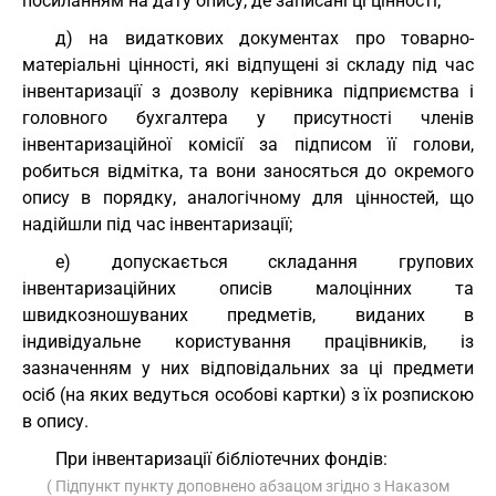
посиланням на дату опису, де записані ці цінності;
д) на видаткових документах про товарно-
матеріальні цінності, які відпущені зі складу під час
інвентаризації з дозволу керівника підприємства і
головного бухгалтера у присутності членів
інвентаризаційної комісії за підписом її голови,
робиться відмітка, та вони заносяться до окремого
опису в порядку, аналогічному для цінностей, що
надійшли під час інвентаризації;
е) допускається складання групових
інвентаризаційних описів малоцінних та
швидкозношуваних предметів, виданих в
індивідуальне користування працівників, із
зазначенням у них відповідальних за ці предмети
осіб (на яких ведуться особові картки) з їх розпискою
в опису.
При інвентаризації бібліотечних фондів:
( Підпункт пункту доповнено абзацом згідно з Наказом