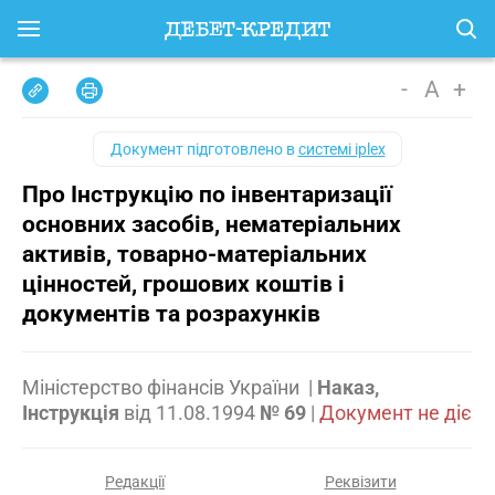
-
A
+
Документ підготовлено в
системі iplex
Про Інструкцію по інвентаризації
основних засобів, нематеріальних
активів, товарно-матеріальних
цінностей, грошових коштів і
документів та розрахунків
Міністерство фінансів України
|
Наказ,
Інструкція
від
11.08.1994
№ 69
|
Документ не діє
Редакції
Реквізити