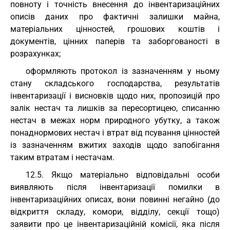
повноту і точність внесення до інвентаризаційних
описів даних про фактичні залишки майна,
матеріальних цінностей, грошових коштів і
документів, цінних паперів та заборгованості в
розрахунках;
оформляють протокол із зазначенням у ньому
стану складського господарства, результатів
інвентаризації і висновків щодо них, пропозицій про
залік нестач та лишків за пересортицею, списанню
нестач в межах норм природного убутку, а також
понаднормових нестач і втрат від псування цінностей
із зазначенням вжитих заходів щодо запобігання
таким втратам і нестачам.
12.5. Якщо матеріально відповідальні особи
виявляють після інвентаризації помилки в
інвентаризаційних описах, вони повинні негайно (до
відкриття складу, комори, відділу, секції тощо)
заявити про це інвентаризаційній комісії, яка після