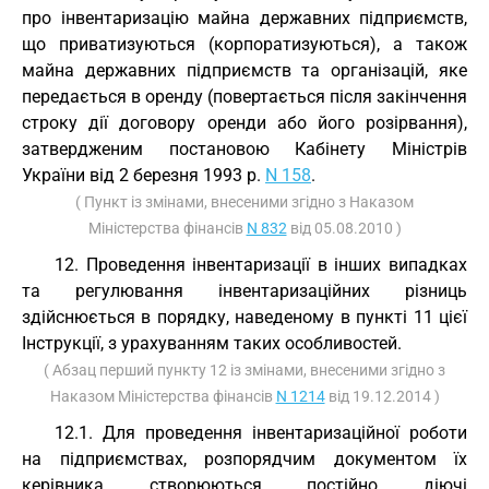
про інвентаризацію майна державних підприємств,
що приватизуються (корпоратизуються), а також
майна державних підприємств та організацій, яке
передається в оренду (повертається після закінчення
строку дії договору оренди або його розірвання),
затвердженим постановою Кабінету Міністрів
України від 2 березня 1993 р.
N 158
.
( Пункт із змінами, внесеними згідно з Наказом
Міністерства фінансів
N 832
від 05.08.2010 )
12. Проведення інвентаризації в інших випадках
та регулювання інвентаризаційних різниць
здійснюється в порядку, наведеному в пункті 11 цієї
Інструкції, з урахуванням таких особливостей.
( Абзац перший пункту 12 із змінами, внесеними згідно з
Наказом Міністерства фінансів
N 1214
від 19.12.2014 )
12.1. Для проведення інвентаризаційної роботи
на підприємствах, розпорядчим документом їх
керівника створюються постійно діючі