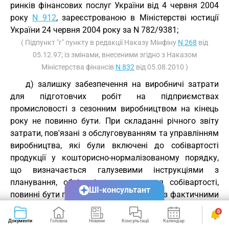
ринків фінансових послуг України від 4 червня 2004
року
N 912
, зареєстрованою в Міністерстві юстиції
України 24 червня 2004 року за N 782/9381;
( Підпункт "г" пункту в редакції Наказу Мінфіну
N 268
від
05.12.97; із змінами, внесеними згідно з Наказом
Міністерства фінансів
N 832
від 05.08.2010 )
д) залишку забезпечення на виробничі затрати
для підготовчих робіт на підприємствах
промисловості з сезонним виробництвом на кінець
року не повинно бути. При складанні річного звіту
затрати, пов'язані з обслуговуванням та управлінням
виробництва, які були включені до собівартості
продукції у кошторисно-нормалізованому порядку,
що визначається галузевими інструкціями з
планування, обліку і калькулювання собівартості,
ШІ-консультант
повинні бути приведені у відповідність з фактичними
витратами на утримання та експлуатацію
0
устаткування, загальновиробничими і
Документи
Головна
Новини
Консультації
Календар
Сервіси