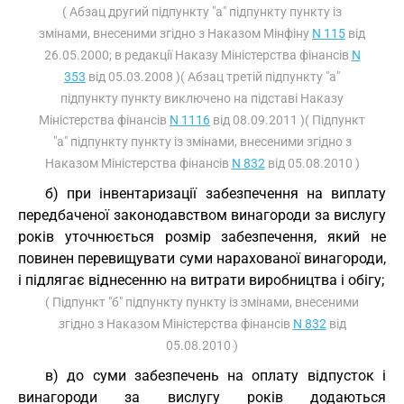
( Абзац другий підпункту "а" підпункту пункту із
змінами, внесеними згідно з Наказом Мінфіну
N 115
від
26.05.2000; в редакції Наказу Міністерства фінансів
N
353
від 05.03.2008 )( Абзац третій підпункту "а"
підпункту пункту виключено на підставі Наказу
Міністерства фінансів
N 1116
від 08.09.2011 )( Підпункт
"а" підпункту пункту із змінами, внесеними згідно з
Наказом Міністерства фінансів
N 832
від 05.08.2010 )
б) при інвентаризації забезпечення на виплату
передбаченої законодавством винагороди за вислугу
років уточнюється розмір забезпечення, який не
повинен перевищувати суми нарахованої винагороди,
і підлягає віднесенню на витрати виробництва і обігу;
( Підпункт "б" підпункту пункту із змінами, внесеними
згідно з Наказом Міністерства фінансів
N 832
від
05.08.2010 )
в) до суми забезпечень на оплату відпусток і
винагороди за вислугу років додаються