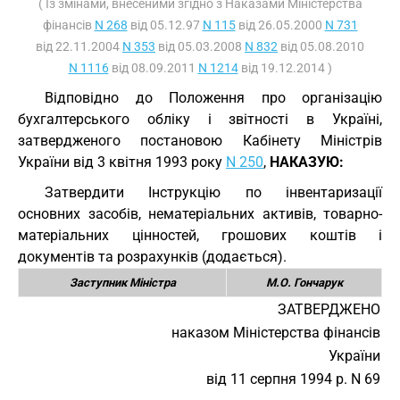
( Із змінами, внесеними згідно з Наказами Міністерства
фінансів
N 268
від 05.12.97
N 115
від 26.05.2000
N 731
від 22.11.2004
N 353
від 05.03.2008
N 832
від 05.08.2010
N 1116
від 08.09.2011
N 1214
від 19.12.2014 )
Відповідно до Положення про організацію
бухгалтерського обліку і звітності в Україні,
затвердженого постановою Кабінету Міністрів
України від 3 квітня 1993 року
N 250
,
НАКАЗУЮ:
Затвердити Інструкцію по інвентаризації
основних засобів, нематеріальних активів, товарно-
матеріальних цінностей, грошових коштів і
документів та розрахунків (додається).
Заступник Міністра
М.О. Гончарук
ЗАТВЕРДЖЕНО
наказом Міністерства фінансів
України
від 11 серпня 1994 р. N 69