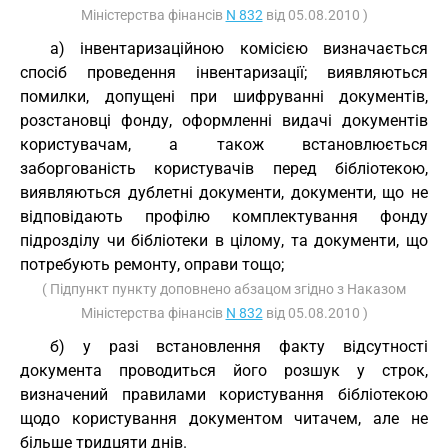
Міністерства фінансів
N 832
від 05.08.2010 )
а) інвентаризаційною комісією визначається
спосіб проведення інвентаризації; виявляються
помилки, допущені при шифруванні документів,
розстановці фонду, оформленні видачі документів
користувачам, а також встановлюється
заборгованість користувачів перед бібліотекою,
виявляються дублетні документи, документи, що не
відповідають профілю комплектування фонду
підрозділу чи бібліотеки в цілому, та документи, що
потребують ремонту, оправи тощо;
( Підпункт пункту доповнено абзацом згідно з Наказом
Міністерства фінансів
N 832
від 05.08.2010 )
б) у разі встановлення факту відсутності
документа проводиться його розшук у строк,
визначений правилами користування бібліотекою
щодо користування документом читачем, але не
більше тридцяти днів.