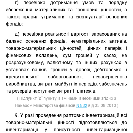
г) перевірка дотримання умов та порядку
збереження матеріальних та грошових цінностей, а
також правил утримання та експлуатації основних
фондів;
д) перевірка реальності вартості зарахованих на
баланс основних фондів, нематеріальних активів,
товарно-матеріальних цінностей, цінних паперів і
фінансових вкладень, сум грошей у касах, на
розрахунковому, валютному та інших рахунках в
установах банків, грошей у дорозі, дебіторської і
кредиторської заборгованості, незавершеного
виробництва, витрат майбутніх періодів, забезпечень
та резервів наступних витрат і платежів.
( Підпункт "д" пункту із змінами, внесеними згідно з
Наказом Міністерства фінансів
N 832
від 05.08.2010 )
9. У разі проведення раптових інвентаризацій всі
товарно-матеріальні цінності підготовляються до
інвентаризації у присутності інвентаризаційної