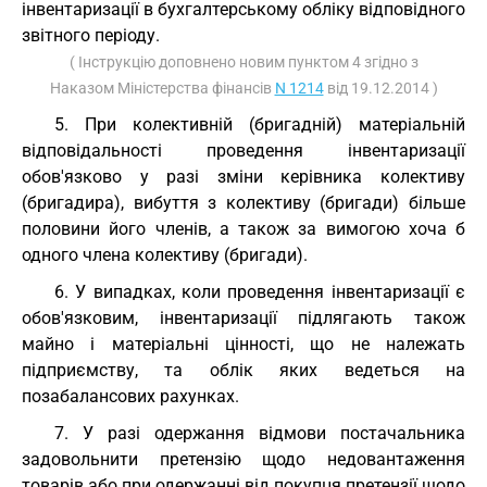
інвентаризації в бухгалтерському обліку відповідного
звітного періоду.
( Інструкцію доповнено новим пунктом 4 згідно з
Наказом Міністерства фінансів
N 1214
від 19.12.2014 )
5. При колективній (бригадній) матеріальній
відповідальності проведення інвентаризації
обов'язково у разі зміни керівника колективу
(бригадира), вибуття з колективу (бригади) більше
половини його членів, а також за вимогою хоча б
одного члена колективу (бригади).
6. У випадках, коли проведення інвентаризації є
обов'язковим, інвентаризації підлягають також
майно і матеріальні цінності, що не належать
підприємству, та облік яких ведеться на
позабалансових рахунках.
7. У разі одержання відмови постачальника
задовольнити претензію щодо недовантаження
товарів або при одержанні від покупця претензії щодо