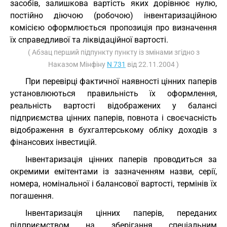
засобів, залишкова вартість яких дорівнює нулю,
постійно діючою (робочою) інвентаризаційною
комісією оформлюється пропозиція про визначення
їх справедливої та ліквідаційної вартості.
( Абзац перший підпункту пункту із змінами згідно з
Наказом Мінфіну
N 731
від 22.11.2004 )
При перевірці фактичної наявності цінних паперів
установлюються правильність їх оформлення,
реальність вартості відображених у балансі
підприємства цінних паперів, повнота і своєчасність
відображення в бухгалтерському обліку доходів з
фінансових інвестицій.
Інвентаризація цінних паперів проводиться за
окремими емітентами із зазначенням назви, серії,
номера, номінальної і балансової вартості, термінів їх
погашення.
Інвентаризація цінних паперів, переданих
підприємством на зберігання спеціальним