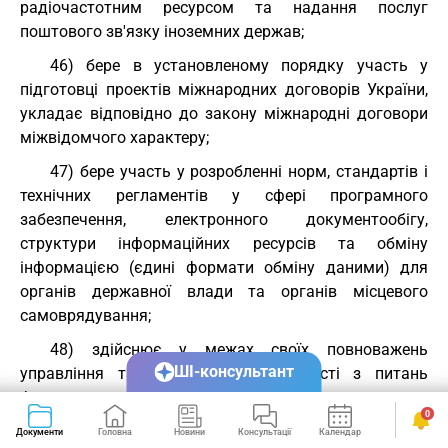
радіочастотним ресурсом та надання послуг
поштового зв'язку іноземних держав;
46) бере в установленому порядку участь у
підготовці проектів міжнародних договорів України,
укладає відповідно до закону міжнародні договори
міжвідомчого характеру;
47) бере участь у розробленні норм, стандартів і
технічних регламентів у сфері програмного
забезпечення, електронного документообігу,
структури інформаційних ресурсів та обміну
інформацією (єдині формати обміну даними) для
органів державної влади та органів місцевого
самоврядування;
48) здійснює у межах своїх повноважень
ШІ-консультант
управління та координацію діяльності з питань
формування та використання державних
0
електронних інформаційних ресурсів, забезпечує
Документи
Головна
Новини
Консультації
Календар
Сервіси
ведення Національного реєстру електронних