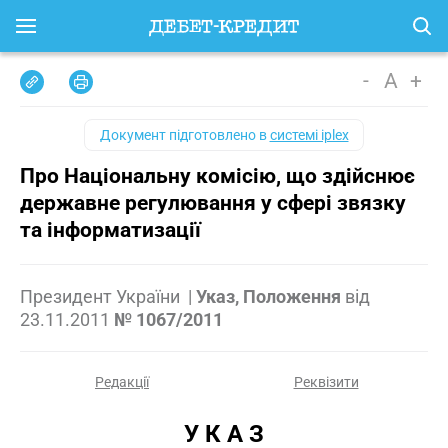
-
A
+
Документ підготовлено в
системі iplex
Про Національну комісію, що здійснює
державне регулювання у сфері звязку
та інформатизації
Президент України
|
Указ, Положення
від
23.11.2011
№ 1067/2011
Редакції
Реквізити
У К А З