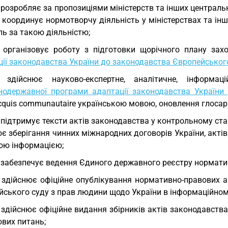
 розробляє за пропозиціями міністерств та інших централь
 координує нормотворчу діяльність у міністерствах та ін
ь за такою діяльністю;
 організовує роботу з підготовки щорічного плану за
ції законодавства України до законодавства Європейсько
) здійснює науково-експертне, аналітичне, інформа
нодержавної програми адаптації законодавства України
cquis communautaire українською мовою, оновлення глосарі
 підтримує тексти актів законодавства у контрольному стані
є зберігання чинних міжнародних договорів України, акті
ою інформацією;
 забезпечує ведення Єдиного державного реєстру нормативн
 здійснює офіційне опублікування нормативно-правових а
ського суду з прав людини щодо України в інформаційному 
 здійснює офіційне видання збірників актів законодавства
ових питань;