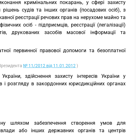
иконання кримінальних покарань, у сфері захисту
 рішень судів та інших органів (посадових осіб), з
жавної реєстрації речових прав на нерухоме майно та
зичних осіб - підприємців, реєстрації (легалізації)
ів, друкованих засобів масової інформації та
атної первинної правової допомоги та безоплатної
 Президента
№ 11/2012 від 11.01.2012
)
України, здійснення захисту інтересів України у
в і розгляду в закордонних юрисдикційних органах
гану шляхом забезпечення створення умов для
ї влади або інших державних органів та центрів