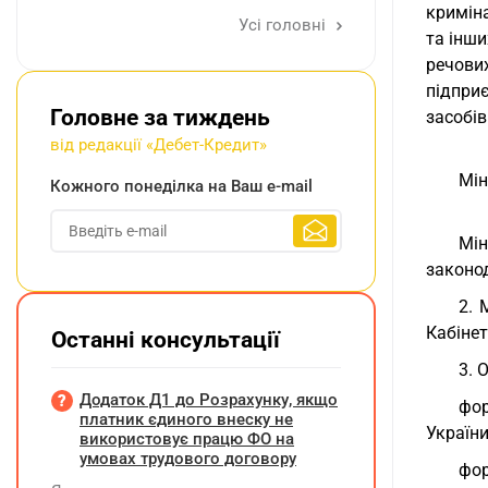
криміна
Усі головні
та інши
речови
підприє
Головне за тиждень
засобів
від редакції «Дебет-Кредит»
Мін
Кожного понеділка на Ваш e-mail
Мі
законо
2. 
Кабінет
Останні консультації
3. 
Додаток Д1 до Розрахунку, якщо
фор
платник єдиного внеску не
України
використовує працю ФО на
умовах трудового договору
фор