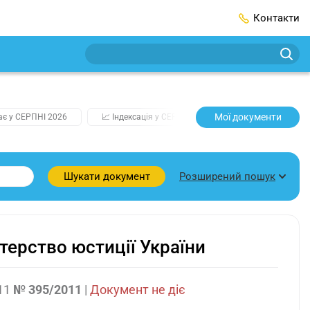
Контакти
Мої документи
ає у СЕРПНІ 2026
📈 Індексація у СЕРПНІ
2️⃣0️⃣2️⃣7️⃣ Усі ключо
Розширений пошук
Шукати документ
ерство юстиції України
11
№ 395/2011
|
Документ не діє