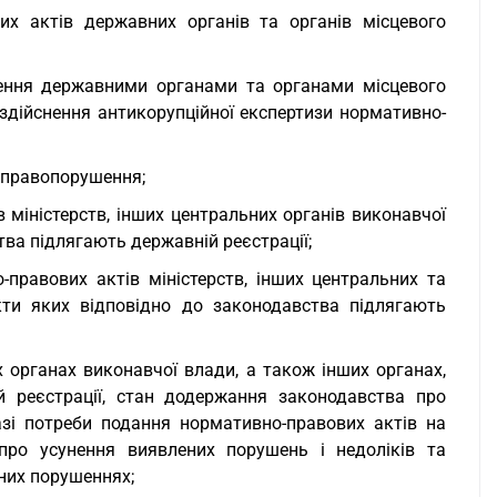
их актів державних органів та органів місцевого
нення державними органами та органами місцевого
здійснення антикорупційної експертизи нормативно-
і правопорушення;
 міністерств, інших центральних органів виконавчої
тва підлягають державній реєстрації;
правових актів міністерств, інших центральних та
кти яких відповідно до законодавства підлягають
х органах виконавчої влади, а також інших органах,
й реєстрації, стан додержання законодавства про
зі потреби подання нормативно-правових актів на
 про усунення виявлених порушень і недоліків та
ених порушеннях;