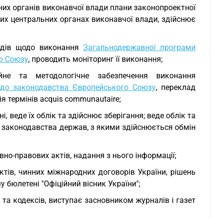
них органів виконавчої влади плани законопроектної
ших центральних органах виконавчої влади, здійснює
ходів щодо виконання
Загальнодержавної програми
го Союзу
, проводить моніторинг її виконання;
ційне та методологічне забезпечення виконання
 до законодавства Європейського Союзу
, переклад
я термінів acquis communautaire;
, веде їх облік та здійснює зберігання; веде облік та
в законодавства держав, з якими здійснюється обмін
о-правових актів, надання з нього інформації;
ктів, чинних міжнародних договорів України, рішень
бюлетені "Офіційний вісник України";
 та кодексів, виступає засновником журналів і газет