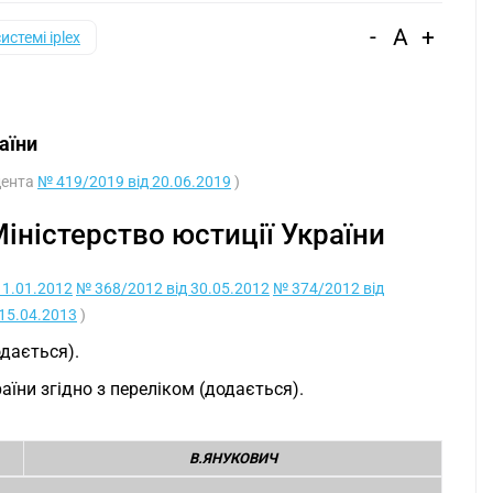
-
A
+
системі iplex
аїни
дента
№ 419/2019 від 20.06.2019
)
ністерство юстиції України
11.01.2012
№ 368/2012 від 30.05.2012
№ 374/2012 від
15.04.2013
)
одається).
аїни згідно з переліком (додається).
В.ЯНУКОВИЧ