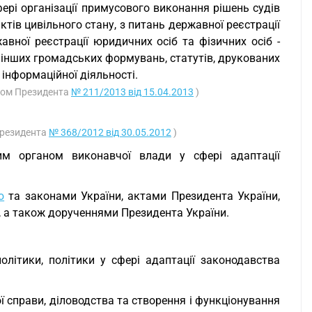
фері організації примусового виконання рішень судів
актів цивільного стану, з питань державної реєстрації
вної реєстрації юридичних осіб та фізичних осіб -
н, інших громадських формувань, статутів, друкованих
 інформаційної діяльності.
азом Президента
№ 211/2013 від 15.04.2013
)
Президента
№ 368/2012 від 30.05.2012
)
им органом виконавчої влади у сфері адаптації
ю
та законами України, актами Президента України,
и, а також дорученнями Президента України.
олітики, політики у сфері адаптації законодавства
ої справи, діловодства та створення і функціонування