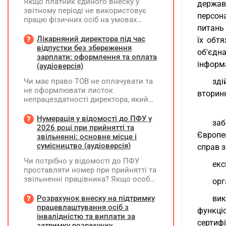
Якщо платник єдиного внеску у
держав
звітному періоді не використовує
персон
працю фізичних осіб на умовах
питань 
трудового договору (контракту) або
на інших умовах, передбачених
Лікарняний директора під час
їх обтя
законодавством, Додаток Д1/
відпустки без збереження
об'єдн
Додаток ФІЗ-Д1 за відповідний
зарплати: оформлення та оплата
інформа
період не подається
(аудіоверсія)
Чи має право ТОВ не оплачувати та
зді
не оформлювати листок
вторинн
непрацездатності директора, який
перебуває у відпустці без
збереження заробітної плати під час
Нумерація у відомості до ПФУ у
заб
призупинення діяльності
2026 році при прийнятті та
Європе
підприємства?
звільненні: основне місце і
сумісництво (аудіоверсія)
справ з
Чи потрібно у відомості до ПФУ
екс
проставляти номер при прийнятті та
звільненні працівника? Якщо особа
орг
одночасно працювала за основним
місцем роботи та за сумісництвом,
Розрахунок внеску на підтримку
ви
чи рахується це як два роботодавці?
працевлаштування осіб з
функці
інвалідністю та виплати за
сертифі
затримку розрахунку