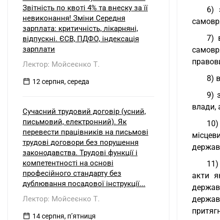
Звітність по квоті 4% та внеску за її
6) 
невиконання! Зміни Середня
самовр
зарплата: критичність, лікарняні,
7) 
відпускні. ЄСВ, ПДФО, індексація
зарплати
самовр
правови
Лектор: Мойсеєнко Т.
8) 
12 серпня, середа
9) 
влади, 
Сучасний трудовий договір (усний,
письмовий, електронний). Як
10)
перевести працівників на письмові
місцев
трудові договори без порушення
державн
законодавства. Трудові функції і
компетентності на основі
11)
професійного стандарту без
акти я
дублювання посадової інструкції...
держав
Лектор: Мойсеєнко Т.
держав
притягн
14 серпня, пʼятниця