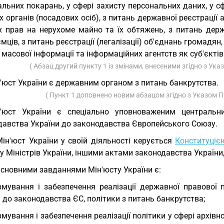
льних покарань, у сфері захисту персональних даних, у с
х органів (посадових осіб), з питань державної реєстрації 
х прав на нерухоме майно та їх обтяжень, з питань держа
мців, з питань реєстрації (легалізації) об'єднань громадя
 масової інформації та інформаційних агентств як суб'єктів
( Абзац другий пункту 1 із змінами, внесеними згідно з Ук
'юст України є державним органом з питань банкрутства.
( Пункт 1 доповнено новим абзацом згідно з Указом 
н'юст України є спеціально уповноваженим центральн
давства України до законодавства Європейського Союзу.
Мін'юст України у своїй діяльності керується
Конституціє
у Міністрів України, іншими актами законодавства Україн
Основними завданнями Мін'юсту України є:
мування і забезпечення реалізації державної правової п
 до законодавства ЄС, політики з питань банкрутства;
мування і забезпечення реалізації політики у сфері архівн