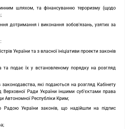
очинним шляхом, та фінансуванню тероризму (щодо
;
ення дотримання і виконання зобов'язань, узятих за
:
трів України та з власної ініціативи проекти законів
а та подає їх у встановленому порядку на розгляд
в законодавства, які подаються на розгляд Кабінету
ляд Верховної Ради України іншими суб'єктами права
ди Автономної Республіки Крим;
ю Радою України законів, що надійшли на підпис
а;