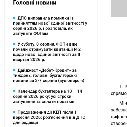
Головні новини
ДПС виправила помилки із
прийняттям нової єдиної звітності у
серпні 2026 р. і розповіла, як
звітувати ФОПам
У суботу, 8 серпня, ФОПи вже
почали отримувати квитанції №2
щодо нової єдиної звітності за ІІ
квартал 2026 р.
Дайджест «Дебет-Кредит» за
тиждень: головні бухгалтерські
новини за 3-7 серпня (аудіоверсія)
1. 
Календар бухгалтера на 10 – 14
спрямов
серпня 2026 року: усі строки
звітування та сплати податків
Мі
забезп
Продовження дії КЕП після 1
цифров
вересня 2026: розʼяснення від ДПС
для редакції
створен