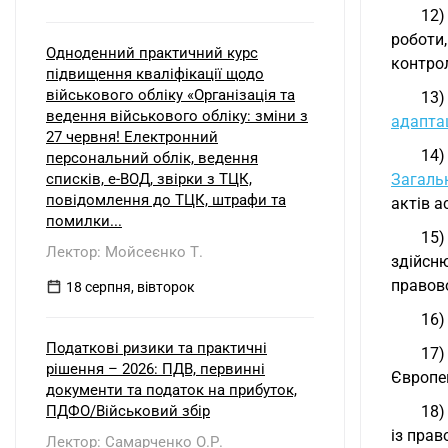
12)
роботи,
Одноденний практичний курс
контрол
підвищення кваліфікації щодо
військового обліку «Організація та
13)
ведення військового обліку: зміни з
адапта
27 червня! Електронний
14
персональний облік, ведення
списків, е-ВОД, звірки з ТЦК,
Загаль
повідомлення до ТЦК, штрафи та
актів a
помилки...
15)
Лектор: Мойсеєнко Т.
здійсню
правов
18 серпня, вівторок
16)
Податкові ризики та практичні
17)
рішення – 2026: ПДВ, первинні
Європей
документи та податок на прибуток,
ПДФО/Військовий збір
18)
із прав
Лектор: Самарченко О.Р.