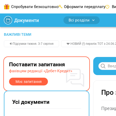
Спробувати безкоштовно
Оформити передплату
Ви
Документи
Всі розділи
ВАЖЛИВІ ТЕМИ
🔉Підсумки тижня. 3-7 серпня
💔 НОВИЙ (!) перелік ТОТ з 24.06.
Поставити запитання
фахівцям редакції «Дебет-Кредит»
Моє запитання
Про 
Усі документи
Прези