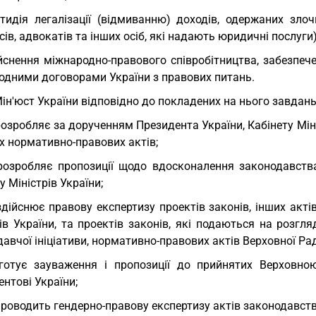
тидія легалізації (відмиванню) доходів, одержаних зл
сів, адвокатів та інших осіб, які надають юридичні послуги)
йснення міжнародно-правового співробітництва, забезпеч
одними договорами України з правових питань.
Мін'юст України відповідно до покладених на нього завдань
розробляє за дорученням Президента України, Кабінету Мініс
х нормативно-правових актів;
розробляє пропозиції щодо вдосконалення законодавств
у Міністрів України;
здійснює правову експертизу проектів законів, інших акті
рів України, та проектів законів, які подаються на розг
авчої ініціативи, нормативно-правових актів Верховної Ра
готує зауваження і пропозиції до прийнятих Верховно
нтові України;
проводить гендерно-правову експертизу актів законодавств