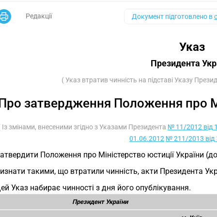
Редакції
Документ підготовлено в
Указ
Президента Укр
( Указ втратив чинність на підставі Указу Прези
Про затвердження Положення про Мі
( Із змінами, внесеними згідно з Указами Президента
№ 11/2012 від 
01.06.2012
№ 211/2013 від 
Затвердити Положення про Міністерство юстиції України (д
Визнати такими, що втратили чинність, акти Президента Укр
Цей Указ набирає чинності з дня його опублікування.
Президент України