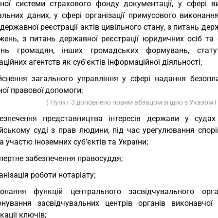
ної системи страхового фонду документації, у сфері в
альних даних, у сфері організації примусового виконання
державної реєстрації актів цивільного стану, з питань дер
жень, з питань державної реєстрації юридичних осіб та фі
ань громадян, інших громадських формувань, статут
ційних агентств як суб'єктів інформаційної діяльності;
йснення загального управління у сфері надання безопл
ої правової допомоги;
( Пункт 3 доповнено новим абзацом згідно з Указом
езпечення представництва інтересів держави у судах 
йському суді з прав людини, під час урегулювання спорі
а участю іноземних суб'єктів та України;
пертне забезпечення правосуддя;
анізація роботи нотаріату;
конання функцій центрального засвідчувального ор
онування засвідчувальних центрів органів виконавчо
кації ключів;