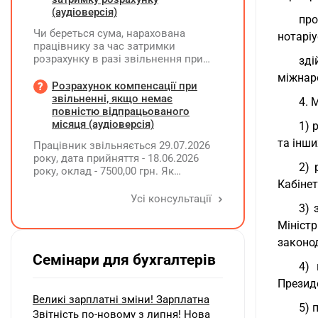
(аудіоверсія)
про
Чи береться сума, нарахована
нотаріу
працівнику за час затримки
розрахунку в разі звільнення при
зді
обчсиленні середньомісячної
міжнар
заробітної плати (винагороди), для
Розрахунок компенсації при
розрахунку внеску на підтримку
звільненні, якщо немає
4. 
працевлаштування осіб з
повністю відпрацьованого
інвалідністю?
місяця (аудіоверсія)
1) 
та інши
Працівник звільняється 29.07.2026
року, дата прийняття - 18.06.2026
2) 
року, оклад - 7500,00 грн. Як
розрахувати компенсацію трьох
Кабінет
невикористаних днів відпустки при
Усі консультації
3) 
звільненні?
Мініст
законод
Семінари для бухгалтерів
4) 
Президе
Великі зарплатні зміни! Зарплатна
5) 
Звітність по-новому з липня! Нова