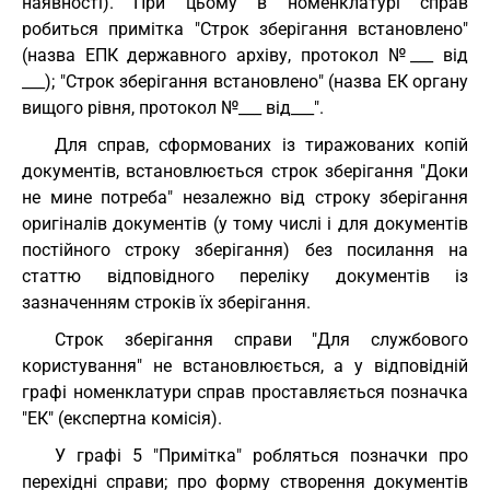
наявності). При цьому в номенклатурі справ
робиться примітка "Строк зберігання встановлено"
(назва ЕПК державного архіву, протокол №___ від
___); "Строк зберігання встановлено" (назва ЕК органу
вищого рівня, протокол №___ від___".
Для справ, сформованих із тиражованих копій
документів, встановлюється строк зберігання "Доки
не мине потреба" незалежно від строку зберігання
оригіналів документів (у тому числі і для документів
постійного строку зберігання) без посилання на
статтю відповідного переліку документів із
зазначенням строків їх зберігання.
Строк зберігання справи "Для службового
користування" не встановлюється, а у відповідній
графі номенклатури справ проставляється позначка
"ЕК" (експертна комісія).
У графі 5 "Примітка" робляться позначки про
перехідні справи; про форму створення документів