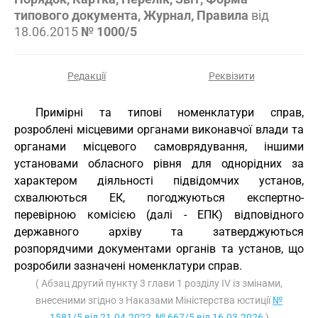
типового документа, Журнал, Правила
від
18.06.2015
№ 1000/5
Редакції
Реквізити
Примірні та типові номенклатури справ,
розроблені місцевими органами виконавчої влади та
органами місцевого самоврядування, іншими
установами обласного рівня для однорідних за
характером діяльності підвідомчих установ,
схвалюються ЕК, погоджуються експертно-
перевірною комісією (далі - ЕПК) відповідного
державного архіву та затверджуються
розпорядчими документами органів та установ, що
розробили зазначені номенклатури справ.
( Абзац другий пункту 3 глави 1 розділу IV із змінами,
внесеними згідно з Наказами Міністерства юстиції
№
1581/5 від 21.04.2022
,
№ 667/5 від 16.03.2026
)