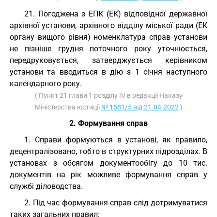
21. Погоджена з ЕПК (ЕК) відповідної державної
архівної установи, архівного відділу міської ради (ЕК
органу вищого рівня) номенклатура справ установи
не пізніше грудня поточного року уточнюється,
передруковується, затверджується керівником
установи та вводиться в дію з 1 січня наступного
календарного року.
( Пункт 21 глави 1 розділу IV в редакції Наказу
Міністерства юстиції
№ 1581/5 від 21.04.2022
)
2. Формування справ
1. Справи формуються в установі, як правило,
децентралізовано, тобто в структурних підрозділах. В
установах з обсягом документообігу до 10 тис.
документів на рік можливе формування справ у
службі діловодства.
2. Під час формування справ слід дотримуватися
таких загальних правил: