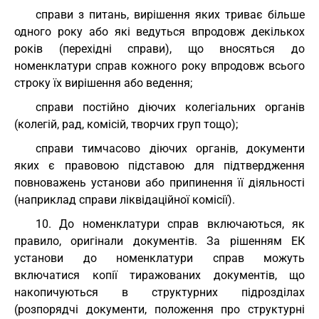
справи з питань, вирішення яких триває більше
одного року або які ведуться впродовж декількох
років (перехідні справи), що вносяться до
номенклатури справ кожного року впродовж всього
строку їх вирішення або ведення;
справи постійно діючих колегіальних органів
(колегій, рад, комісій, творчих груп тощо);
справи тимчасово діючих органів, документи
яких є правовою підставою для підтвердження
повноважень установи або припинення її діяльності
(наприклад справи ліквідаційної комісії).
10. До номенклатури справ включаються, як
правило, оригінали документів. За рішенням ЕК
установи до номенклатури справ можуть
включатися копії тиражованих документів, що
накопичуються в структурних підрозділах
(розпорядчі документи, положення про структурні