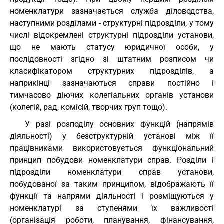
номенклатури зазначається служба діловодства,
наступними розділами - структурні підрозділи, у тому
числі відокремлені структурні підрозділи установи,
що не мають статусу юридичної особи, у
послідовності згідно зі штатним розписом чи
класифікатором структурних підрозділів, а
наприкінці зазначаються справи постійно і
тимчасово діючих колегіальних органів установи
(колегій, рад, комісій, творчих груп тощо).
У разі розподілу основних функцій (напрямів
діяльності) у безструктурній установі між її
працівниками використовується функціональний
принцип побудови номенклатури справ. Розділи і
підрозділи номенклатури справ установи,
побудованої за таким принципом, відображають її
функції та напрями діяльності і розміщуються у
номенклатурі за ступенями їх важливості
(організація роботи, планування, фінансування,