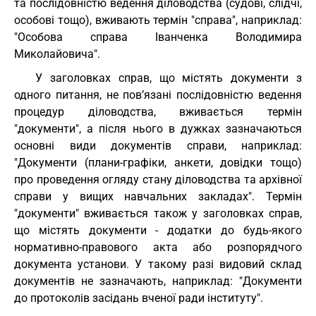
та послідовністю ведення діловодства (судові, слідчі,
особові тощо), вживають термін "справа", наприклад:
"Особова справа Іванченка Володимира
Миколайовича".
У заголовках справ, що містять документи з
одного питання, не пов’язані послідовністю ведення
процедур діловодства, вживається термін
"документи", а після нього в дужках зазначаються
основні види документів справи, наприклад:
"Документи (плани-графіки, анкети, довідки тощо)
про проведення огляду стану діловодства та архівної
справи у вищих навчальних закладах". Термін
"документи" вживається також у заголовках справ,
що містять документи - додатки до будь-якого
нормативно-правового акта або розпорядчого
документа установи. У такому разі видовий склад
документів не зазначають, наприклад: "Документи
до протоколів засідань вченої ради інституту".