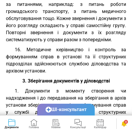
за питаннями, наприклад: з питань роботи
громадського транспорту, з питань медичного
обслуговування тощо. Кожне звернення і документи з
його розгляду складають у справі самостійну групу.
Повторні звернення і документи з їх розгляду
систематизують у справи разом з попередніми.
16. Методичне керівництво і контроль за
формуванням справ в установі та її структурних
підрозділах здійснюються службою діловодства та
архівом установи.
3. Зберігання документів у діловодстві
1. Документи з моменту створення чи
надходження і до передавання на зберігання в архів
установи зберігаються за місцем формування справ
ШІ-консультант
у службі діловодства чи інших структурних
підрозділах установи відповідно до номенклатури
0
справ.
Документи
Головна
Новини
Консультації
Календар
Сервіси