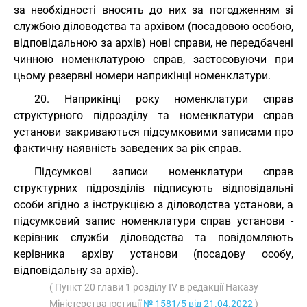
за необхідності вносять до них за погодженням зі
службою діловодства та архівом (посадовою особою,
відповідальною за архів) нові справи, не передбачені
чинною номенклатурою справ, застосовуючи при
цьому резервні номери наприкінці номенклатури.
20. Наприкінці року номенклатури справ
структурного підрозділу та номенклатури справ
установи закриваються підсумковими записами про
фактичну наявність заведених за рік справ.
Підсумкові записи номенклатури справ
структурних підрозділів підписують відповідальні
особи згідно з інструкцією з діловодства установи, а
підсумковий запис номенклатури справ установи -
керівник служби діловодства та повідомляють
керівника архіву установи (посадову особу,
відповідальну за архів).
( Пункт 20 глави 1 розділу IV в редакції Наказу
Міністерства юстиції
№ 1581/5 від 21.04.2022
)