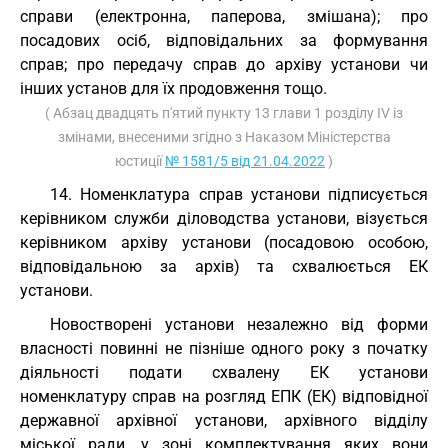
справи (електронна, паперова, змішана); про
посадових осіб, відповідальних за формування
справ; про передачу справ до архіву установи чи
інших установ для їх продовження тощо.
( Абзац двадцять п'ятий пункту 13 глави 1 розділу IV із
змінами, внесеними згідно з Наказом Міністерства
юстиції
№ 1581/5 від 21.04.2022
)
14. Номенклатура справ установи підписується
керівником служби діловодства установи, візується
керівником архіву установи (посадовою особою,
відповідальною за архів) та схвалюється ЕК
установи.
Новостворені установи незалежно від форми
власності повинні не пізніше одного року з початку
діяльності подати схвалену ЕК установи
номенклатуру справ на розгляд ЕПК (ЕК) відповідної
державної архівної установи, архівного відділу
міської ради, у зоні комплектування яких вони