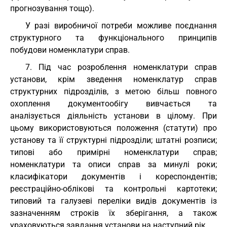
прогнозування тощо).
У разі виробничої потреби можливе поєднання
структурного та функціонального принципів
побудови номенклатури справ.
7. Під час розроблення номенклатури справ
установи, крім зведення номенклатур справ
структурних підрозділів, з метою більш повного
охоплення документообігу вивчається та
аналізується діяльність установи в цілому. При
цьому використовуються положення (статути) про
установу та її структурні підрозділи; штатні розписи;
типові або примірні номенклатури справ;
номенклатури та описи справ за минулі роки;
класифікатори документів і кореспондентів;
реєстраційно-облікові та контрольні картотеки;
типовий та галузеві переліки видів документів із
зазначенням строків їх зберігання, а також
ураховуються завдання установи на наступний рік.