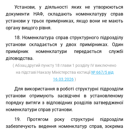
Установи, у діяльності яких не утворюються
документи НАФ, складають номенклатуру справ
установи у трьох примірниках, якщо вони не мають
органу вищого рівня.
18. Номенклатура справ структурного підрозділу
установи складається у двох примірниках. Один
примірник номенклатури передається службі
діловодства.
( Абзац другий пункту 18 глави 1 розділу IV виключено
на підставі Наказу Міністерства юстиції
№ 667/5 від
16.03.2026
)
Для використання в роботі структурні підрозділи
установи отримують засвідчені в установленому
порядку витяги з відповідних розділів затвердженої
номенклатури справ установи.
19. Протягом року структурні підрозділи
забезпечують ведення номенклатур справ, зокрема