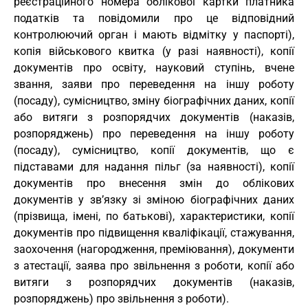
реєстраційного номера облікової картки платника
податків та повідомили про це відповідний
контролюючий орган і мають відмітку у паспорті),
копія військового квитка (у разі наявності), копії
документів про освіту, науковий ступінь, вчене
звання, заяви про переведення на іншу роботу
(посаду), сумісництво, зміну біографічних даних, копії
або витяги з розпорядчих документів (наказів,
розпоряджень) про переведення на іншу роботу
(посаду), сумісництво, копії документів, що є
підставами для надання пільг (за наявності), копії
документів про внесення змін до облікових
документів у зв’язку зі зміною біографічних даних
(прізвища, імені, по батькові), характеристики, копії
документів про підвищення кваліфікації, стажування,
заохочення (нагородження, преміювання), документи
з атестації, заява про звільнення з роботи, копії або
витяги з розпорядчих документів (наказів,
розпоряджень) про звільнення з роботи).