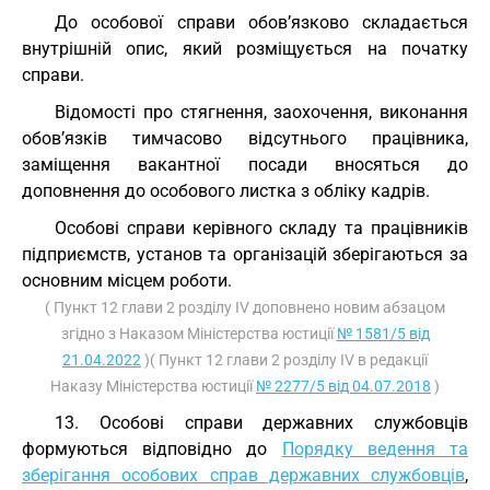
До особової справи обов’язково складається
внутрішній опис, який розміщується на початку
справи.
Відомості про стягнення, заохочення, виконання
обов’язків тимчасово відсутнього працівника,
заміщення вакантної посади вносяться до
доповнення до особового листка з обліку кадрів.
Особові справи керівного складу та працівників
підприємств, установ та організацій зберігаються за
основним місцем роботи.
( Пункт 12 глави 2 розділу IV доповнено новим абзацом
згідно з Наказом Міністерства юстиції
№ 1581/5 від
21.04.2022
)( Пункт 12 глави 2 розділу IV в редакції
Наказу Міністерства юстиції
№ 2277/5 від 04.07.2018
)
13. Особові справи державних службовців
формуються відповідно до
Порядку ведення та
зберігання особових справ державних службовців
,