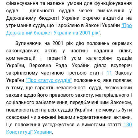
фінансування та належні умови для функціонування
судів і діяльності суддів через визначення у
Державному бюджеті України окремо видатків на
утримання судів, що і зроблено в Законі України
"Про
Державний бюджет України на 2001 рік"
.
Зупиняючи на 2001 рік дію положень окремих
законодавчих актів у частині надання пільг,
компенсацій і гарантій усім категоріям суддів
України, Верховна Рада України діяла всупереч
закріпленому частиною третьою статті
11
Закону
України
"Про статус суддів"
положенню, яке полягає
в тому, що гарантії незалежності судді, включаючи
заходи щодо його правового захисту, матеріального і
соціального забезпечення, передбачені цим Законом,
поширюються на всіх суддів України і не можуть бути
скасовані чи знижені іншими нормативними актами.
Це положення узгоджується з вимогами статті
130
Конституції України
.