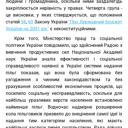
людини і громадянина, оскільки ними заздалегідь
закріплюється нерівність у правах. Четверта група -
це висновки, у яких стверджується, що положення
статей
58
,
60
Закону України
"Про Державний бюджет
України на 2001 рік"
є неконституційними.
Крім того, Міністерство праці та соціальної
політики України повідомило, що здійснений Радою з
вивчення продуктивних сил Національної Академії
наук України аналіз ефективності і соціальної
справедливості наявної в Україні системи надання
пільг показав, що вона була сформована без
узгодження з чинним законодавством та без
урахування особливостей економічних процесів, що
посилило соціальну несправедливість, оскільки для
найбільш уразливих верств населення встановлено
найменше пільг. Водночас надмірне розширення
кола пільговиків призвело до знецінення самої ідеї їх
надання тим категоріям населення, які мають
найбільші заслуги перед суспільством. Рада дійшла