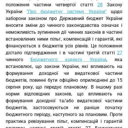
положення частини четвертої статті
28
Закону
України
"Про бюджетну систему України"
щодо
заборони законом про Державний бюджет України
вносити зміни до чинного законодавства означає і
неможливість зупинення дії чинних законів в частині
встановлених ними пільг, компенсацій і гарантій, які
фінансуються з бюджетів усіх рівнів. Це положення
дістало підтвердження і в частині третій статті
27
чинного
Бюджетного кодексу України
, яка
встановлює, що закони України, які впливають на
формування доходної чи видаткової частини
бюджетів, повинні бути офіційно оприлюднені до 15
серпня року, що передує плановому. В іншому разі
норми відповідних законів, що впливають на
формування доходної та/або видаткової частини
бюджетів, застосовуються не раніше початку
бюджетного періоду, наступного за плановим. Проте
практика ревізування пільг, компенсацій і гарантій