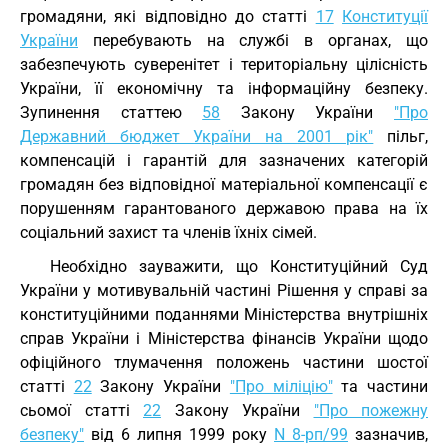
громадяни, які відповідно до статті
17
Конституції
України
перебувають на службі в органах, що
забезпечують суверенітет і територіальну цілісність
України, її економічну та інформаційну безпеку.
Зупинення статтею
58
Закону України
"Про
Державний бюджет України на 2001 рік"
пільг,
компенсацій і гарантій для зазначених категорій
громадян без відповідної матеріальної компенсації є
порушенням гарантованого державою права на їх
соціальний захист та членів їхніх сімей.
Необхідно зауважити, що Конституційний Суд
України у мотивувальній частині Рішення у справі за
конституційними поданнями Міністерства внутрішніх
справ України і Міністерства фінансів України щодо
офіційного тлумачення положень частини шостої
статті
22
Закону України
"Про міліцію"
та частини
сьомої статті
22
Закону України
"Про пожежну
безпеку"
від 6 липня 1999 року
N 8-рп/99
зазначив,