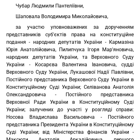
Чубар Людмили Пантеліївни,
Шаповала Володимира Миколайовича,
за участю уповноважених за дорученням
представників суб'єктів права на конституційне
подання - народних депутатів України - Кармазіна
Юрія Анатолійовича, Пилипчука Ігоря Мар'яновича,
народних депутатів України, та Верховного Суду
України - Косарєва Валентина Івановича, судді
Верховного Суду України, Лукашової Надії Павлівни,
Постійного представника Верховного Суду України в
Конституційному Суді України; Селіванова Анатолія
Олександровича - Постійного представника
Верховної Ради України в Конституційному Суді
України; залучених до участі у розгляді справи:
Носова Владислава Васильовича - Постійного
представника Президента України в Конституційному
Суді України; від Міністерства фінансів України -
Максюти Анатолія Аркадійовича, першого