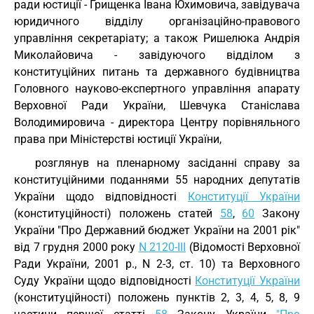
ради юстиції - Грищенка Івана Юхимовича, завідувача
юридичного відділу організаційно-правового
управління секретаріату; а також Ришелюка Андрія
Миколайовича - завідуючого відділом з
конституційних питань та державного будівництва
Головного науково-експертного управління апарату
Верховної Ради України, Шевчука Станіслава
Володимировича - директора Центру порівняльного
права при Міністерстві юстиції України,
розглянув на пленарному засіданні справу за
конституційними поданнями 55 народних депутатів
України щодо відповідності
Конституції України
(конституційності) положень статей
58
,
60
Закону
України "Про Державний бюджет України на 2001 рік"
від 7 грудня 2000 року
N 2120-III
(Відомості Верховної
Ради України, 2001 р., N 2-3, ст. 10) та Верховного
Суду України щодо відповідності
Конституції України
(конституційності) положень пунктів 2, 3, 4, 5, 8, 9