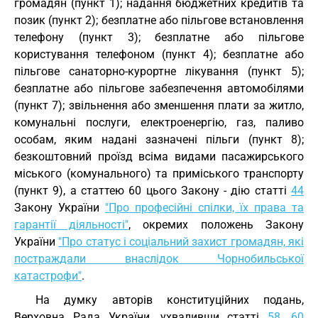
громадян (пункт 1); надання бюджетних кредитів та
позик (пункт 2); безплатне або пільгове встановлення
телефону (пункт 3); безплатне або пільгове
користування телефоном (пункт 4); безплатне або
пільгове санаторно-курортне лікування (пункт 5);
безплатне або пільгове забезпечення автомобілями
(пункт 7); звільнення або зменшення плати за житло,
комунальні послуги, електроенергію, газ, паливо
особам, яким надані зазначені пільги (пункт 8);
безкоштовний проїзд всіма видами пасажирського
міського (комунального) та приміського транспорту
(пункт 9), а статтею 60 цього Закону - дію статті
44
Закону України
"Про професійні спілки, їх права та
гарантії діяльності"
, окремих положень Закону
України
"Про статус і соціальний захист громадян, які
постраждали внаслідок Чорнобильської
катастрофи"
.
На думку авторів конституційних подань,
Верховна Рада України, ухваливши статті
58
,
60