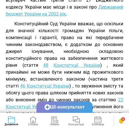
всупереч частині третій статті 27 Бюджетного
кодексу України має місце і в законі про
Державний
бюджет України на 2002 рік
.
Конституційний Суд України вважає, що оскільки
для значної кількості громадян України пільги,
компенсації і гарантії, право на які передбачене
чинним законодавством, є додатком до основних
джерел існування, необхідною складовою
конституційного права на забезпечення життєвого
рівня (стаття
48
Конституції України
) , який
принаймні не може бути нижчим від прожиткового
мінімуму, встановленого законом (частина третя
статті
46
Конституції України
) , то звуження змісту та
обсягу цього права шляхом прийняття нових законів
або внесення змін до чинних законів за статтею
22
Конституції України
не допускається. Зупинення його
ШІ-консультант
дії можливе за умови введення відповідно до пункту
0
31 частини першої статті
85
та пункту 19 статті
92
Документи
Головна
Новини
Консультації
Календар
Сервіси
Конституції України
надзвичайного стану (стаття
64