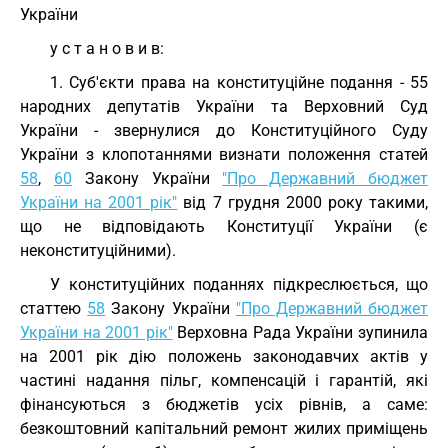
України
у с т а н о в и в:
1. Суб'єкти права на конституційне подання - 55
народних депутатів України та Верховний Суд
України - звернулися до Конституційного Суду
України з клопотаннями визнати положення статей
58
,
60
Закону України
"Про Державний бюджет
України на 2001 рік"
від 7 грудня 2000 року такими,
що не відповідають Конституції України (є
неконституційними).
У конституційних поданнях підкреслюється, що
статтею
58
Закону України
"Про Державний бюджет
України на 2001 рік"
Верховна Рада України зупинила
на 2001 рік дію положень законодавчих актів у
частині надання пільг, компенсацій і гарантій, які
фінансуються з бюджетів усіх рівнів, а саме:
безкоштовний капітальний ремонт жилих приміщень