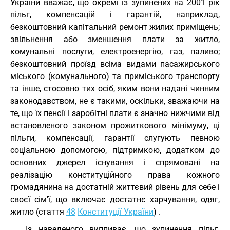
України вважає, що окремі із зупинених на 2001 рік
пільг, компенсацій і гарантій, наприклад,
безкоштовний капітальний ремонт жилих приміщень;
звільнення або зменшення плати за житло,
комунальні послуги, електроенергію, газ, паливо;
безкоштовний проїзд всіма видами пасажирського
міського (комунального) та приміського транспорту
та інше, стосовно тих осіб, яким вони надані чинним
законодавством, не є такими, оскільки, зважаючи на
те, що їх пенсії і заробітні плати є значно нижчими від
встановленого законом прожиткового мінімуму, ці
пільги, компенсації, гарантії слугують певною
соціальною допомогою, підтримкою, додатком до
основних джерел існування і спрямовані на
реалізацію конституційного права кожного
громадянина на достатній життєвий рівень для себе і
своєї сім'ї, що включає достатнє харчування, одяг,
житло (стаття
48
Конституції України
) .
Із наведеного випливає, що зупинення пільг,