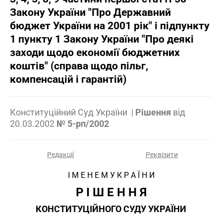
Закону України "Про Державний
бюджет України на 2001 рік" і підпункту
1 пункту 1 Закону України "Про деякі
заходи щодо економії бюджетних
коштів" (справа щодо пільг,
компенсацій і гарантій)
Конституційний Суд України
|
Рішення
від
20.03.2002
№ 5-рп/2002
Редакції
Реквізити
І М Е Н Е М У К Р А Ї Н И
Р І Ш Е Н Н Я
КОНСТИТУЦІЙНОГО СУДУ УКРАЇНИ