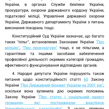
України, в органах Служби безпеки України,
прокуратури, охорони державного кордону України,
податкової міліції, Управління державної охорони
України, Державного департаменту України з питань
виконання покарань тощо.
Конституційний Суд України зазначає, що багато
таких "пільг", встановлених Законами України
"Про
міліцію"
,
"Про прокуратуру"
тощо, є не пільгами, а
гарантіями та іншими засобами забезпечення
професійної діяльності окремих категорій громадян,
ефективного функціонування відповідних органів.
4. Народні депутати України порушують також
питання щодо конституційності статті
60
Закону
України
"Про Державний бюджет України на 2001 рік"
,
оскільки вона зупинила дію окремих положень
Закону України
"Про статус і соціальний захист
громадян, які постраждали внаслідок
Чорнобильської катастрофи"
. З цього приводу