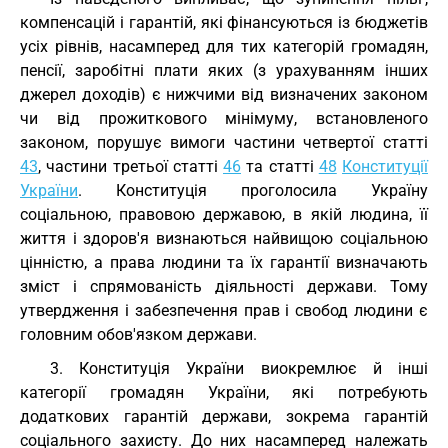
компенсацій і гарантій, які фінансуються із бюджетів
усіх рівнів, насамперед для тих категорій громадян,
пенсії, заробітні плати яких (з урахуванням інших
джерел доходів) є нижчими від визначених законом
чи від прожиткового мінімуму, встановленого
законом, порушує вимоги частини четвертої статті
43
, частини третьої статті
46
та статті
48
Конституції
України
. Конституція проголосила Україну
соціальною, правовою державою, в якій людина, її
життя і здоров'я визнаються найвищою соціальною
цінністю, а права людини та їх гарантії визначають
зміст і спрямованість діяльності держави. Тому
утвердження і забезпечення прав і свобод людини є
головним обов'язком держави.
3. Конституція України виокремлює й інші
категорії громадян України, які потребують
додаткових гарантій держави, зокрема гарантій
соціального захисту. До них насамперед належать