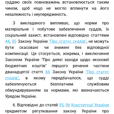
суддею своїх повноважень встановлюється таким
чином, щоб ніщо не могло вплинути на його
незалежність і неупередженість.
З викладеного випливає, що норми про
матеріальне і побутове забезпечення суддів, їх
соціальний захист, встановлені відповідно статтями
44
,
45
Закону України
"Про статус суддів"
, не можуть
бути скасовані чи знижені без відповідної
компенсації. Це стосується, зокрема, і виключення
Законом України "Про деякі заходи щодо економії
бюджетних коштів" першого речення частини
дванадцятої статті
44
Закону України
"Про статус
суддів"
, в якому передбачалося, що судді
забезпечуються безплатним службовим
обмундируванням за нормами, які визначаються
Урядом України.
6. Відповідно до статей
95
,
96
Конституції України
предметом регулювання закону України про