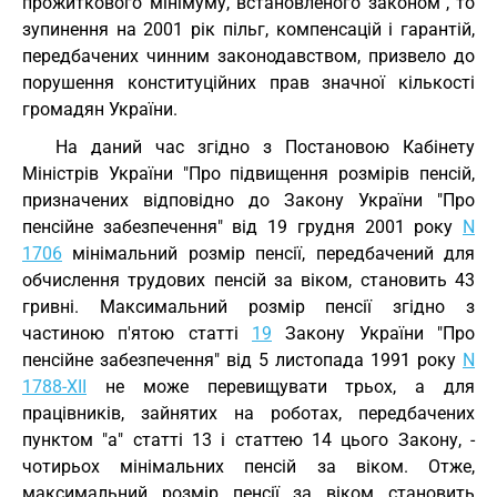
прожиткового мінімуму, встановленого законом", то
зупинення на 2001 рік пільг, компенсацій і гарантій,
передбачених чинним законодавством, призвело до
порушення конституційних прав значної кількості
громадян України.
На даний час згідно з Постановою Кабінету
Міністрів України "Про підвищення розмірів пенсій,
призначених відповідно до Закону України "Про
пенсійне забезпечення" від 19 грудня 2001 року
N
1706
мінімальний розмір пенсії, передбачений для
обчислення трудових пенсій за віком, становить 43
гривні. Максимальний розмір пенсії згідно з
частиною п'ятою статті
19
Закону України "Про
пенсійне забезпечення" від 5 листопада 1991 року
N
1788-XII
не може перевищувати трьох, а для
працівників, зайнятих на роботах, передбачених
пунктом "а" статті 13 і статтею 14 цього Закону, -
чотирьох мінімальних пенсій за віком. Отже,
максимальний розмір пенсії за віком становить