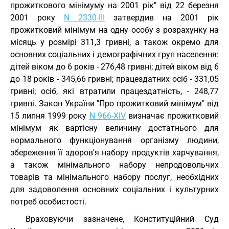
прожиткового мінімуму на 2001 рік" від 22 березня
2001 року
N 2330-III
затвердив на 2001 рік
прожитковий мінімум на одну особу з розрахунку на
місяць у розмірі 311,3 гривні, а також окремо для
основних соціальних і демографічних груп населення:
дітей віком до 6 років - 276,48 гривні; дітей віком від 6
до 18 років - 345,66 гривні; працездатних осіб - 331,05
гривні; осіб, які втратили працездатність, - 248,77
гривні. Закон України "Про прожитковий мінімум" від
15 липня 1999 року
N 966-XIV
визначає прожитковий
мінімум як вартісну величину достатнього для
нормального функціонування організму людини,
збереження її здоров'я набору продуктів харчування,
а також мінімального набору непродовольчих
товарів та мінімального набору послуг, необхідних
для задоволення основних соціальних і культурних
потреб особистості.
Враховуючи зазначене, Конституційний Суд