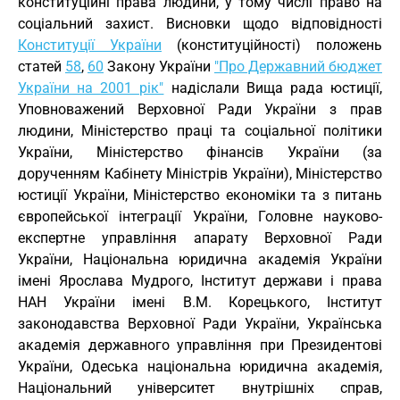
конституційні права людини, у тому числі право на
соціальний захист. Висновки щодо відповідності
Конституції України
(конституційності) положень
статей
58
,
60
Закону України
"Про Державний бюджет
України на 2001 рік"
надіслали Вища рада юстиції,
Уповноважений Верховної Ради України з прав
людини, Міністерство праці та соціальної політики
України, Міністерство фінансів України (за
дорученням Кабінету Міністрів України), Міністерство
юстиції України, Міністерство економіки та з питань
європейської інтеграції України, Головне науково-
експертне управління апарату Верховної Ради
України, Національна юридична академія України
імені Ярослава Мудрого, Інститут держави і права
НАН України імені В.М. Корецького, Інститут
законодавства Верховної Ради України, Українська
академія державного управління при Президентові
України, Одеська національна юридична академія,
Національний університет внутрішніх справ,