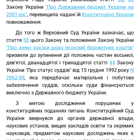
Закону України
"Про Державний бюджет України на
2001 рік"
, перевищила надані їй
Конституцією України
повноваження.
До того ж Верховний Суд України зазначає, що
стаття
58
цього Закону та положення Закону України
"Про деякі заходи щодо економії бюджетних коштів"
призвели до зупинення дії положень частин восьмої,
дев'ятої, дванадцятої і тринадцятої статті
44
Закону
України "Про статус суддів" від 15 грудня 1992 року
N
2862-XII
, яка передбачає матеріальне і побутове
забезпечення суддів, оскільки суди фінансуються
виключно з Державного бюджету України.
З метою дослідження порушених у
конституційних поданнях питань Конституційний Суд
України звернувся до органів державної влади,
наукових установ, вищих закладів освіти та окремих
науковців, предметом наукових досліджень яких є