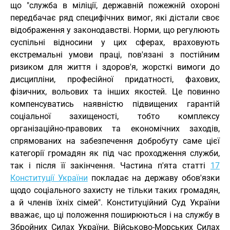
що "служба в міліції, державній пожежній охороні
передбачає ряд специфічних вимог, які дістали своє
відображення у законодавстві. Норми, що регулюють
суспільні відносини у цих сферах, враховують
екстремальні умови праці, пов'язані з постійним
ризиком для життя і здоров'я, жорсткі вимоги до
дисципліни, професійної придатності, фахових,
фізичних, вольових та інших якостей. Це повинно
компенсуватись наявністю підвищених гарантій
соціальної захищеності, тобто комплексу
організаційно-правових та економічних заходів,
спрямованих на забезпечення добробуту саме цієї
категорії громадян як під час проходження служби,
так і після її закінчення. Частина п'ята статті
17
Конституції України
покладає на державу обов'язки
щодо соціального захисту не тільки таких громадян,
а й членів їхніх сімей". Конституційний Суд України
вважає, що ці положення поширюються і на службу в
Збройних Силах України, Військово-Морських Силах