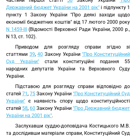
частини першої статті
58
Закону України
"Про
Державний бюджет України на 2001 рік"
і підпункту 1
пункту 1 Закону України "Про деякі заходи щодо
економії бюджетних коштів" від 17 лютого 2000 року
N 1459-III
(Відомості Верховної Ради України, 2000 р.,
N 13, ст. 102).
Приводом для розгляду справи згідно зі
статтями
39
,
40
Закону України
"Про Конституційний
Суд України"
стали конституційні подання 55
народних депутатів України та Верховного Суду
України.
Підставою для розгляду справи відповідно до
статей
71
,
75
Закону України
"Про Конституційний Суд
України"
є наявність спору щодо конституційності
статей
58
,
60
Закону України
"Про Державний бюджет
України на 2001 рік"
.
Заслухавши суддю-доповідача Костицького М.В.
та дослідивши матеріали справи, Конституційний Суд