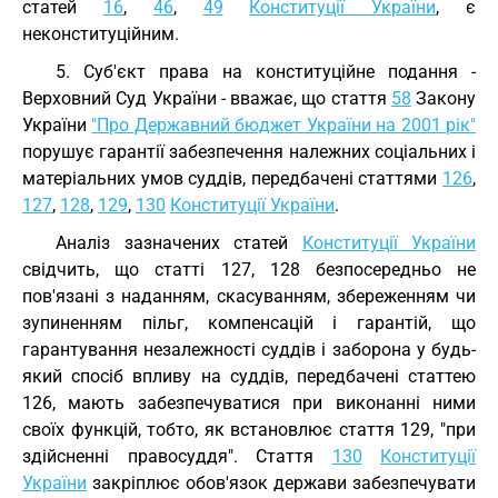
статей
16
,
46
,
49
Конституції України
, є
неконституційним.
5. Суб'єкт права на конституційне подання -
Верховний Суд України - вважає, що стаття
58
Закону
України
"Про Державний бюджет України на 2001 рік"
порушує гарантії забезпечення належних соціальних і
матеріальних умов суддів, передбачені статтями
126
,
127
,
128
,
129
,
130
Конституції України
.
Аналіз зазначених статей
Конституції України
свідчить, що статті 127, 128 безпосередньо не
пов'язані з наданням, скасуванням, збереженням чи
зупиненням пільг, компенсацій і гарантій, що
гарантування незалежності суддів і заборона у будь-
який спосіб впливу на суддів, передбачені статтею
126, мають забезпечуватися при виконанні ними
своїх функцій, тобто, як встановлює стаття 129, "при
здійсненні правосуддя". Стаття
130
Конституції
України
закріплює обов'язок держави забезпечувати