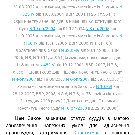
20.03.2002 )( Із змінами, внесеними згідно із Законом
N
1625-IV
від 18.03.2004, ВВР, 2004, N 25, ст.354 ) (
Офіційне тлумачення див. в Рішеннях Конституційного
Суду
N 19-рп/2004
від 01.12.2004
N 8-рп/2005
від
11.10.2005 )( Із змінами, внесеними згідно із Законом
N
3108-IV
від 17.11.2005, ВВР, 2006, N 1, ст.18 )(
Додатково див. Закон
N 3235-IV
від 20.12.2005, ВВР,
2006, N 9, N 10-11, ст.96 )( Із змінами, внесеними згідно
із Законом
N 489-V
від 19.12.2006, ВВР, 2007, N 7-8,
ст.66 ) ( Додатково див. Рішення Конституційного Суду
N 4-рп/2007
від 18.06.2007
N 6-рп/2007
від 09.07.2007 )(
Із змінами, внесеними згідно із Законом
N 107-VI
від
28.12.2007, ВВР, 2008, N 5-6, N 7-8, ст.78 - зміни діють по
31 грудня 2008 року ) ( Додатково див. Рішення
Конституційного Суду
N 10-рп/2008
від 22.05.2008 )
Цей Закон визначає статус суддів з метою
забезпечення належних умов для здійснення
правосуддя, дотримання
Конституції
і законів