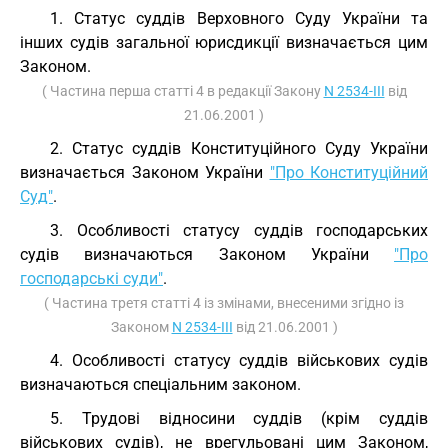
1. Статус суддів Верховного Суду України та
інших судів загальної юрисдикції визначається цим
Законом.
( Частина перша статті 4 в редакції Закону
N 2534-III
від
21.06.2001 )
2. Статус суддів Конституційного Суду України
визначається Законом України
"Про Конституційний
Суд"
.
3. Особливості статусу суддів господарських
судів визначаються Законом України
"Про
господарські суди"
.
( Частина третя статті 4 із змінами, внесеними згідно із
Законом
N 2534-III
від 21.06.2001 )
4. Особливості статусу суддів військових судів
визначаються спеціальним законом.
5. Трудові відносини суддів (крім суддів
військових судів), не врегульовані цим Законом,