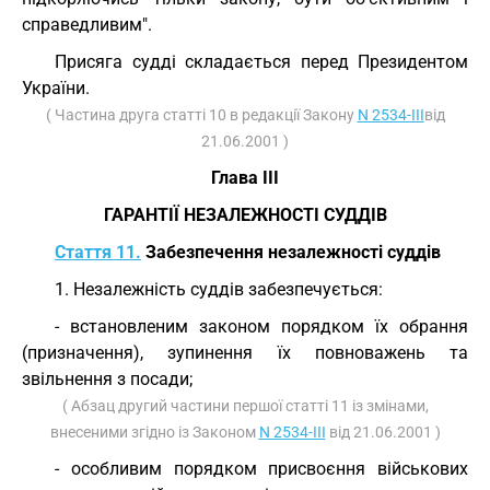
справедливим".
Присяга судді складається перед Президентом
України.
( Частина друга статті 10 в редакції Закону
N 2534-III
від
21.06.2001 )
Глава III
ГАРАНТІЇ НЕЗАЛЕЖНОСТІ СУДДІВ
Стаття 11.
Забезпечення незалежності суддів
1. Незалежність суддів забезпечується:
- встановленим законом порядком їх обрання
(призначення), зупинення їх повноважень та
звільнення з посади;
( Абзац другий частини першої статті 11 із змінами,
внесеними згідно із Законом
N 2534-III
від 21.06.2001 )
- особливим порядком присвоєння військових