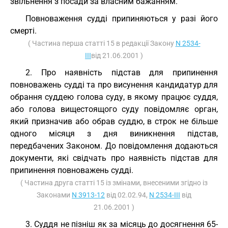
звільнення з посади за власним бажанням.
Повноваження судді припиняються у разі його
смерті.
( Частина перша статті 15 в редакції Закону
N 2534-
III
від 21.06.2001 )
2. Про наявність підстав для припинення
повноважень судді та про висунення кандидатур для
обрання суддею голова суду, в якому працює суддя,
або голова вищестоящого суду повідомляє орган,
який призначив або обрав суддю, в строк не більше
одного місяця з дня виникнення підстав,
передбачених Законом. До повідомлення додаються
документи, які свідчать про наявність підстав для
припинення повноважень судді.
( Частина друга статті 15 із змінами, внесеними згідно із
Законами
N 3913-12
від 02.02.94,
N 2534-III
від
21.06.2001 )
3. Суддя не пізніш як за місяць до досягнення 65-