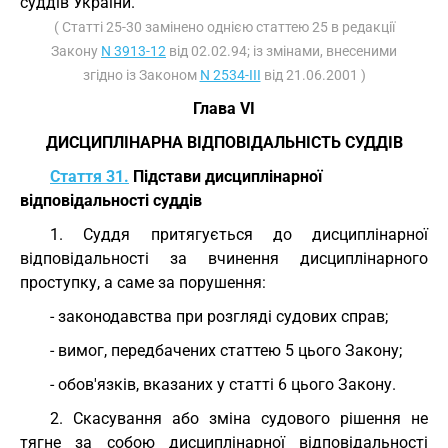
суддів України.
( Статті 25-30 замінено однією статтею 25 в редакції
Закону
N 3913-12
від 02.02.94; із змінами, внесеними
згідно із Законом
N 2534-III
від 21.06.2001 )
Глава VI
ДИСЦИПЛІНАРНА ВІДПОВІДАЛЬНІСТЬ СУДДІВ
Стаття 31.
Підстави дисциплінарної
відповідальності суддів
1. Суддя притягується до дисциплінарної
відповідальності за вчинення дисциплінарного
проступку, а саме за порушення:
- законодавства при розгляді судових справ;
- вимог, передбачених статтею 5 цього Закону;
- обов'язків, вказаних у статті 6 цього Закону.
2. Скасування або зміна судового рішення не
тягне за собою дисциплінарної відповідальності