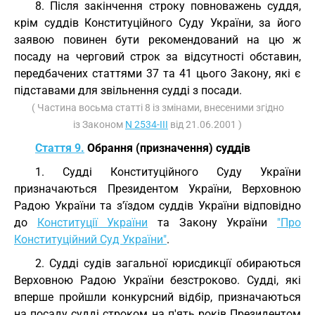
8. Після закінчення строку повноважень суддя,
крім суддів Конституційного Суду України, за його
заявою повинен бути рекомендований на цю ж
посаду на черговий строк за відсутності обставин,
передбачених статтями 37 та 41 цього Закону, які є
підставами для звільнення судді з посади.
( Частина восьма статті 8 із змінами, внесеними згідно
із Законом
N 2534-III
від 21.06.2001 )
Стаття 9.
Обрання (призначення) суддів
1. Судді Конституційного Суду України
призначаються Президентом України, Верховною
Радою України та з'їздом суддів України відповідно
до
Конституції України
та Закону України
"Про
Конституційний Суд України"
.
2. Судді судів загальної юрисдикції обираються
Верховною Радою України безстроково. Судді, які
вперше пройшли конкурсний відбір, призначаються
на посаду судді строком на п'ять років Президентом