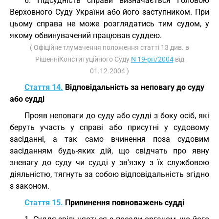
6. Підсудність справи визначається Головою
Верховного Суду України або його заступником. При
цьому справа не може розглядатись тим судом, у
якому обвинувачений працював суддею.
( Офіційне тлумачення положення статті 13 див. в
РішенніКонституційного Суду
N 19-рп/2004
від
01.12.2004 )
Стаття 14.
Відповідальність за неповагу до суду
або судді
Прояв неповаги до суду або судді з боку осіб, які
беруть участь у справі або присутні у судовому
засіданні, а так само вчинення поза судовим
засіданням будь-яких дій, що свідчать про явну
зневагу до суду чи судді у зв'язку з їх службовою
діяльністю, тягнуть за собою відповідальність згідно
з законом.
Стаття 15.
Припинення повноважень судді