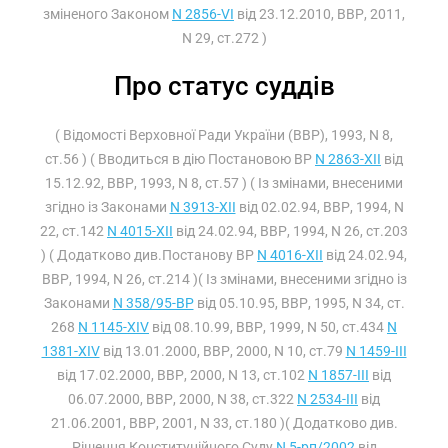
зміненого Законом
N 2856-VI
від 23.12.2010, ВВР, 2011,
N 29, ст.272 )
Про статус суддів
( Відомості Верховної Ради України (ВВР), 1993, N 8,
ст.56 ) ( Вводиться в дію Постановою ВР
N 2863-XII
від
15.12.92, ВВР, 1993, N 8, ст.57 ) ( Із змінами, внесеними
згідно із Законами
N 3913-XII
від 02.02.94, ВВР, 1994, N
22, ст.142
N 4015-XII
від 24.02.94, ВВР, 1994, N 26, ст.203
) ( Додатково див.Постанову ВР
N 4016-XII
від 24.02.94,
ВВР, 1994, N 26, ст.214 )( Із змінами, внесеними згідно із
Законами
N 358/95-ВР
від 05.10.95, ВВР, 1995, N 34, ст.
268
N 1145-XIV
від 08.10.99, ВВР, 1999, N 50, ст.434
N
1381-XIV
від 13.01.2000, ВВР, 2000, N 10, ст.79
N 1459-III
від 17.02.2000, ВВР, 2000, N 13, ст.102
N 1857-III
від
06.07.2000, ВВР, 2000, N 38, ст.322
N 2534-III
від
21.06.2001, ВВР, 2001, N 33, ст.180 )( Додатково див.
Рішення Конституційного Суду
N 5-рп/2002
від