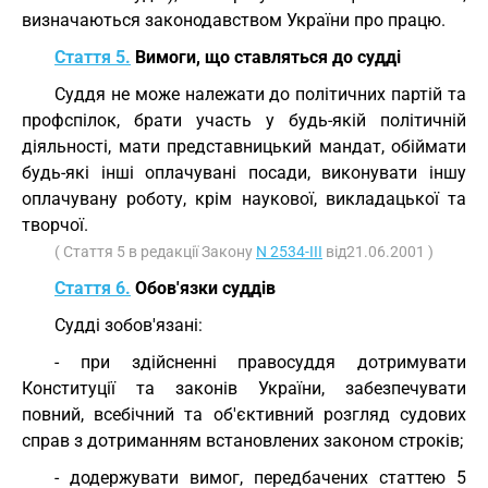
визначаються законодавством України про працю.
Стаття 5.
Вимоги, що ставляться до судді
Суддя не може належати до політичних партій та
профспілок, брати участь у будь-якій політичній
діяльності, мати представницький мандат, обіймати
будь-які інші оплачувані посади, виконувати іншу
оплачувану роботу, крім наукової, викладацької та
творчої.
( Стаття 5 в редакції Закону
N 2534-III
від21.06.2001 )
Стаття 6.
Обов'язки суддів
Судді зобов'язані:
- при здійсненні правосуддя дотримувати
Конституції та законів України, забезпечувати
повний, всебічний та об'єктивний розгляд судових
справ з дотриманням встановлених законом строків;
- додержувати вимог, передбачених статтею 5