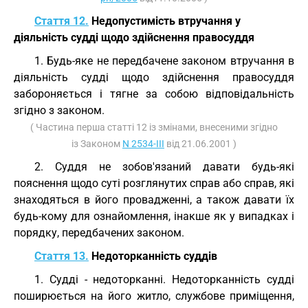
Стаття 12.
Недопустимість втручання у
діяльність судді щодо здійснення правосуддя
1. Будь-яке не передбачене законом втручання в
діяльність судді щодо здійснення правосуддя
забороняється і тягне за собою відповідальність
згідно з законом.
( Частина перша статті 12 із змінами, внесеними згідно
із Законом
N 2534-III
від 21.06.2001 )
2. Суддя не зобов'язаний давати будь-які
пояснення щодо суті розглянутих справ або справ, які
знаходяться в його провадженні, а також давати їх
будь-кому для ознайомлення, інакше як у випадках і
порядку, передбачених законом.
Стаття 13.
Недоторканність суддів
1. Судді - недоторканні. Недоторканність судді
поширюється на його житло, службове приміщення,