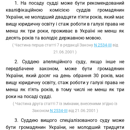
1. На посаду судді може бути рекомендований
кваліфікаційною комісією суддів громадянин
України, не молодший двадцяти п'яти років, який має
вищу юридичну освіту і стаж роботи в галузі права не
менш як три роки, проживає в Україні не менш як
десять років та володіє державною мовою.
( Частина перша статті 7 в редакції Закону
N 2534-III
від
21.06.2001 )
2. Суддею апеляційного суду, якщо інше не
передбачене законом, може бути громадянин
України, який досяг на день обрання 30 років, має
вищу юридичну освіту, стаж роботи у галузі права не
менш як п'ять років, в тому числі не менш як три
роки на посаді судді.
( Частина друга статті 7 із змінами, внесеними згідно із
Законом
N 2534-III
від 21.06.2001 )
3. Суддею вищого спеціалізованого суду може
бути громадянин України, не молодший тридцяти