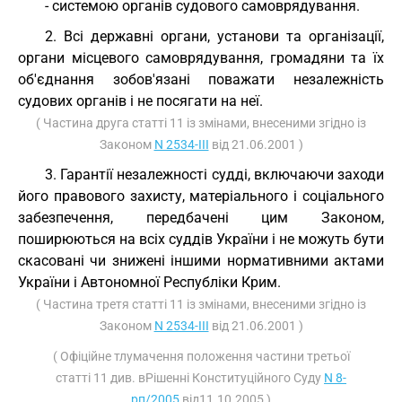
- системою органів судового самоврядування.
2. Всі державні органи, установи та організації,
органи місцевого самоврядування, громадяни та їх
об'єднання зобов'язані поважати незалежність
судових органів і не посягати на неї.
( Частина друга статті 11 із змінами, внесеними згідно із
Законом
N 2534-III
від 21.06.2001 )
3. Гарантії незалежності судді, включаючи заходи
його правового захисту, матеріального і соціального
забезпечення, передбачені цим Законом,
поширюються на всіх суддів України і не можуть бути
скасовані чи знижені іншими нормативними актами
України і Автономної Республіки Крим.
( Частина третя статті 11 із змінами, внесеними згідно із
Законом
N 2534-III
від 21.06.2001 )
( Офіційне тлумачення положення частини третьої
статті 11 див. вРішенні Конституційного Суду
N 8-
рп/2005
від11.10.2005 )