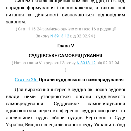
Система кваліфікаційних комісій суддів, їх склад,
порядок формування і повноваження, а також інші
питання їх діяльності визначаються відповідним
законом.
( Статті 16-24 замінено однією статтею 16 в редакції
Закону
N 3913-12
від 02.02.94 )
Глава V
СУДДІВСЬКЕ САМОВРЯДУВАННЯ
( Назва глави V в редакції Закону
N 3913-12
від 02.02.94
)
Стаття 25.
Органи суддівського самоврядування
Для вираження інтересів суддів як носіїв судової
влади ними утворюються органи суддівського
самоврядування. Суддівське самоврядування
здійснюється через конференції суддів місцевих та
апеляційних судів, збори суддів Верховного Суду
України, Вищого спеціалізованого суду України і з'їзд