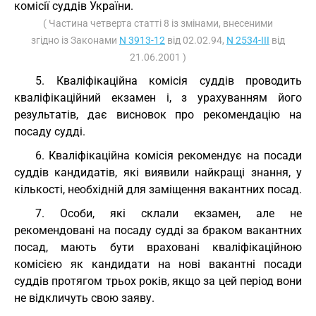
комісії суддів України.
( Частина четверта статті 8 із змінами, внесеними
згідно із Законами
N 3913-12
від 02.02.94,
N 2534-III
від
21.06.2001 )
5. Кваліфікаційна комісія суддів проводить
кваліфікаційний екзамен і, з урахуванням його
результатів, дає висновок про рекомендацію на
посаду судді.
6. Кваліфікаційна комісія рекомендує на посади
суддів кандидатів, які виявили найкращі знання, у
кількості, необхідній для заміщення вакантних посад.
7. Особи, які склали екзамен, але не
рекомендовані на посаду судді за браком вакантних
посад, мають бути враховані кваліфікаційною
комісією як кандидати на нові вакантні посади
суддів протягом трьох років, якщо за цей період вони
не відкличуть свою заяву.