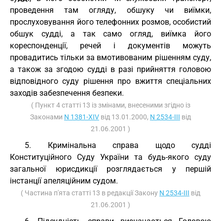
проведення там огляду, обшуку чи виїмки,
прослуховування його телефонних розмов, особистий
обшук судді, а так само огляд, виїмка його
кореспонденції, речей і документів можуть
провадитись тільки за вмотивованим рішенням суду,
а також за згодою судді в разі прийняття головою
відповідного суду рішення про вжиття спеціальних
заходів забезпечення безпеки.
( Пункт 4 статті 13 із змінами, внесеними згідно із
Законами
N 1381-XIV
від 13.01.2000,
N 2534-III
від
21.06.2001 )
5. Кримінальна справа щодо судді
Конституційного Суду України та будь-якого суду
загальної юрисдикції розглядається у першій
інстанції апеляційним судом.
( Частина п'ята статті 13 в редакції Закону
N 2534-III
від
21.06.2001 )