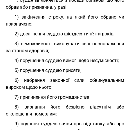
1. Суддя звільняється з посади органом, що його
обрав або призначив, у разі:
1) закінчення строку, на який його обрано чи
призначено;
2) досягнення суддею шістдесяти п'яти років;
3) неможливості виконувати свої повноваження
за станом здоров'я;
4) порушення суддею вимог щодо несумісності;
5) порушення суддею присяги;
6) набрання законної сили обвинувальним
вироком щодо нього;
7) припинення його громадянства;
8) визнання його безвісно відсутнім або
оголошення померлим;
9) подання суддею заяви про відставку або про