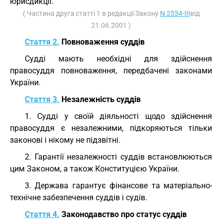
юрисдикції.
( Частина друга статті 1 в редакції Закону
N 2534-III
від
21.06.2001 )
Стаття 2.
Повноваження суддів
Судді мають необхідні для здійснення
правосуддя повноваження, передбачені законами
України.
Стаття 3.
Незалежність суддів
1. Судді у своїй діяльності щодо здійснення
правосуддя є незалежними, підкоряються тільки
законові і нікому не підзвітні.
2. Гарантії незалежності суддів встановлюються
цим Законом, а також Конституцією України.
3. Держава гарантує фінансове та матеріально-
технічне забезпечення суддів і судів.
Стаття 4.
Законодавство про статус суддів