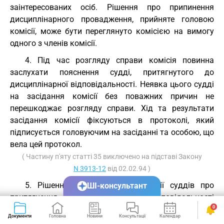
заінтересованих осіб. Рішення про припинення
дисциплінарного провадження, прийняте головою
комісії, може бути переглянуто комісією на вимогу
одного з членів комісії.
4. Під час розгляду справи комісія повинна
заслухати пояснення судді, притягнутого до
дисциплінарної відповідальності. Неявка цього судді
на засідання комісії без поважних причин не
перешкоджає розгляду справи. Хід та результати
засідання комісії фіксуються в протоколі, який
підписується головуючим на засіданні та особою, що
вела цей протокол.
( Частину п'яту статті 35 виключено на підставі Закону
N 3913-12
від 02.02.94 )
5. Рішення кваліфікаційної комісії суддів про
ШІ-консультант
притягнення до дисциплінарної відповідальності
0
суддів апеляційних та місцевих судів може бути
Документи
Головна
Новини
Консультації
Календар
Сервіси
оскаржено до Вищої ради юстиції протягом десяти