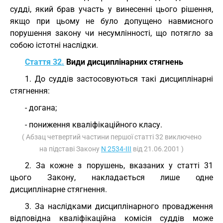
судді, який брав участь у винесенні цього рішення,
якщо при цьому не було допущено навмисного
порушення закону чи несумлінності, що потягло за
собою істотні наслідки.
Стаття 32.
Види дисциплінарних стягнень
1. До суддів застосовуються такі дисциплінарні
стягнення:
- догана;
- пониження кваліфікаційного класу.
( Абзац четвертий частини першої статті 32 виключено
на підставі Закону
N 2534-III
від 21.06.2001 )
2. За кожне з порушень, вказаних у статті 31
цього Закону, накладається лише одне
дисциплінарне стягнення.
3. За наслідками дисциплінарного провадження
відповідна кваліфікаційна комісія суддів може