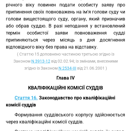
річного віку повинен подати особисту заяву про
припинення своїх повноважень на ім'я голови суду чи
голови вищестоящого суду, органу, який призначив
або обрав суддю. В разі неподання у встановлений
термін особистої заяви повноваження судді
припиняються через місяць з дня досягнення
відповідного віку без права на відставку.
( Статтю 15 доповнено частиною третьою згідно із
Законом
N 3913-12
від 02.02.94; із змінами, внесеними
згідно із Законом
N 2534-III
від 21.06.2001 )
Глава IV
КВАЛІФІКАЦІЙНІ КОМІСІЇ СУДДІВ
Стаття 16.
Законодавство про кваліфікаційні
комісії суддів
Формування суддівського корпусу здійснюється
через кваліфікаційні комісії суддів.