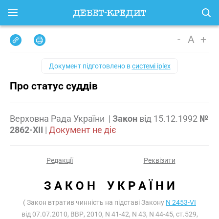
-
A
+
Документ підготовлено в
системі iplex
Про статус суддів
Верховна Рада України
|
Закон
від
15.12.1992
№
2862-XII
|
Документ не діє
Редакції
Реквізити
З А К О Н    У К Р А Ї Н И
( Закон втратив чинність на підставі Закону
N 2453-VI
від 07.07.2010, ВВР, 2010, N 41-42, N 43, N 44-45, ст.529,