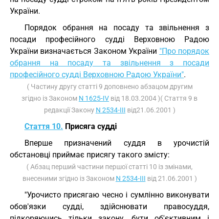
України.
Порядок обрання на посаду та звільнення з
посади професійного судді Верховною Радою
України визначається Законом України
"Про порядок
обрання на посаду та звільнення з посади
професійного судді Верховною Радою України"
.
( Частину другу статті 9 доповнено абзацом другим
згідно із Законом
N 1625-IV
від 18.03.2004 )( Стаття 9 в
редакції Закону
N 2534-III
від21.06.2001 )
Стаття 10.
Присяга судді
Вперше призначений суддя в урочистій
обстановці приймає присягу такого змісту:
( Абзац перший частини першої статті 10 із змінами,
внесеними згідно із Законом
N 2534-III
від 21.06.2001 )
"Урочисто присягаю чесно і сумлінно виконувати
обов'язки судді, здійснювати правосуддя,
підкоряючись тільки закону, бути об'єктивним і