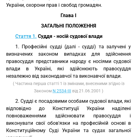
України, охорони прав і свобод громадян.
Глава I
ЗАГАЛЬНІ ПОЛОЖЕННЯ
Стаття 1.
Суддя - носій судової влади
1. Професійні судді (далі - судді) та залучені у
визначених законом випадках для здійснення
правосуддя представники народу є носіями судової
влади в Україні, які здійснюють правосуддя
незалежно від законодавчої та виконавчої влади.
( Частина перша статті 1 із змінами, внесеними згідно із
Законом
N 2534-III
від 21.06.2001 )
2. Судді є посадовими особами судової влади, які
відповідно до Конституції України наділені
повноваженнями здійснювати правосуддя і
виконувати свої обов'язки на професійній основі в
Конституційному Суді України та судах загальної