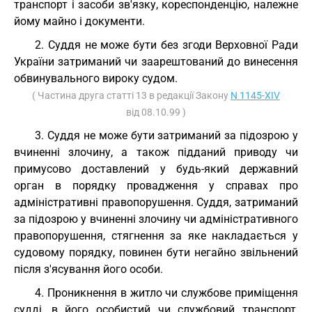
транспорт і засоби зв'язку, кореспонденцію, належне
йому майно і документи.
2. Суддя не може бути без згоди Верховної Ради
України затриманий чи заарештований до винесення
обвинувального вироку судом.
( Частина друга статті 13 в редакції Закону
N 1145-XIV
від 08.10.99 )
3. Суддя не може бути затриманий за підозрою у
вчиненні злочину, а також підданий приводу чи
примусово доставлений у будь-який державний
орган в порядку провадження у справах про
адміністративні правопорушення. Суддя, затриманий
за підозрою у вчиненні злочину чи адміністративного
правопорушення, стягнення за яке накладається у
судовому порядку, повинен бути негайно звільнений
після з'ясування його особи.
4. Проникнення в житло чи службове приміщення
судді, в його особистий чи службовий транспорт,