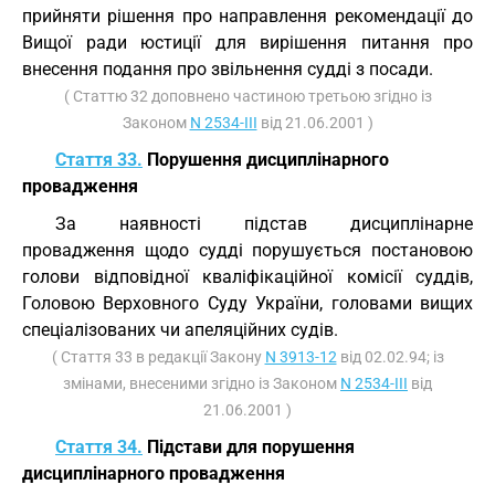
прийняти рішення про направлення рекомендації до
Вищої ради юстиції для вирішення питання про
внесення подання про звільнення судді з посади.
( Статтю 32 доповнено частиною третьою згідно із
Законом
N 2534-III
від 21.06.2001 )
Стаття 33.
Порушення дисциплінарного
провадження
За наявності підстав дисциплінарне
провадження щодо судді порушується постановою
голови відповідної кваліфікаційної комісії суддів,
Головою Верховного Суду України, головами вищих
спеціалізованих чи апеляційних судів.
( Стаття 33 в редакції Закону
N 3913-12
від 02.02.94; із
змінами, внесеними згідно із Законом
N 2534-III
від
21.06.2001 )
Стаття 34.
Підстави для порушення
дисциплінарного провадження