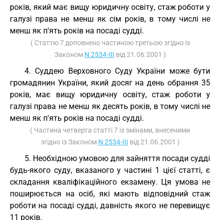
років, який має вищу юридичну освіту, стаж роботи у
галузі права не менш як сім років, в тому числі не
менш як п'ять років на посаді судді.
( Статтю 7 доповнено частиною третьою згідно із
Законом
N 2534-III
від 21.06.2001 )
4. Суддею Верховного Суду України може бути
громадянин України, який досяг на день обрання 35
років, має вищу юридичну освіту, стаж роботи у
галузі права не менш як десять років, в тому числі не
менш як п'ять років на посаді судді.
( Частина четверта статті 7 із змінами, внесеними
згідно із Законом
N 2534-III
від 21.06.2001 )
5. Необхідною умовою для зайняття посади судді
будь-якого суду, вказаного у частині 1 цієї статті, є
складання кваліфікаційного екзамену. Ця умова не
поширюється на осіб, які мають відповідний стаж
роботи на посаді судді, давність якого не перевищує
11 років.