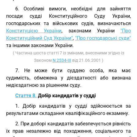
6. Особливі вимоги, необхідні для зайняття
посади судді Конституційного Суду України,
господарських та військових судів, визначаються
Конституцією України
, законами України
"Про
Конституційний Суд України"
,
"Про господарські суди"
та іншими законами України.
( Частина шоста статті 7 із змінами, внесеними згідно із
Законом
N 2534-III
від 21.06.2001 )
7. Не може бути суддею особа, яка має
судимість, обмежена у дієздатності або визнана
недієздатною за рішенням суду.
Стаття 8.
Добір кандидатів у судді
1. Добір кандидатів у судді здійснюється за
результатами складання кваліфікаційного екзамену.
2. При доборі кандидатів забезпечується рівність
їх прав незалежно від походження, соціального та