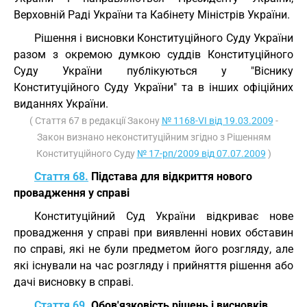
Верховній Раді України та Кабінету Міністрів України.
Рішення і висновки Конституційного Суду України
разом з окремою думкою суддів Конституційного
Суду України публікуються у "Віснику
Конституційного Суду України" та в інших офіційних
виданнях України.
( Стаття 67 в редакції Закону
№ 1168-VI від 19.03.2009
-
Закон визнано неконституційним згідно з Рішенням
Конституційного Суду
№ 17-рп/2009 від 07.07.2009
)
Стаття 68.
Підстава для відкриття нового
провадження у справі
Конституційний Суд України відкриває нове
провадження у справі при виявленні нових обставин
по справі, які не були предметом його розгляду, але
які існували на час розгляду і прийняття рішення або
дачі висновку в справі.
Стаття 69.
Обов'язковість рішень і висновків