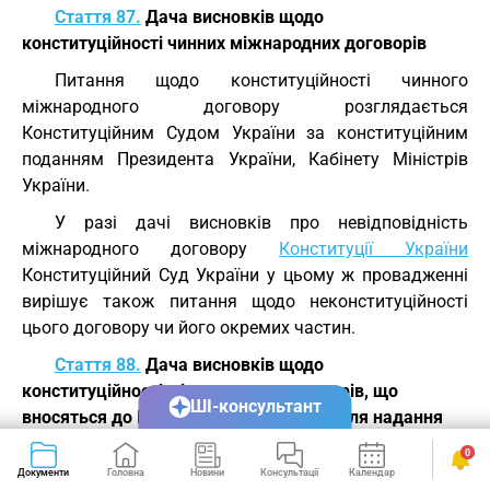
Стаття 87.
Дача висновків щодо
конституційності чинних міжнародних договорів
Питання щодо конституційності чинного
міжнародного договору розглядається
Конституційним Судом України за конституційним
поданням Президента України, Кабінету Міністрів
України.
У разі дачі висновків про невідповідність
міжнародного договору
Конституції України
Конституційний Суд України у цьому ж провадженні
вирішує також питання щодо неконституційності
цього договору чи його окремих частин.
Стаття 88.
Дача висновків щодо
конституційності міжнародних договорів, що
ШІ-консультант
вносяться до Верховної Ради України для надання
згоди на їх обов'язковість
0
Документи
Головна
Новини
Консультації
Календар
Сервіси
Питання щодо конституційності міжнародних