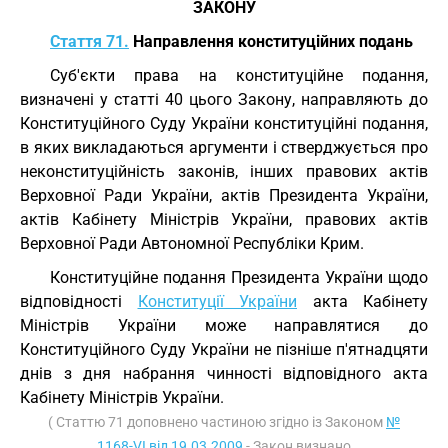
ЗАКОНУ
Стаття 71.
Направлення конституційних подань
Суб'єкти права на конституційне подання,
визначені у статті 40 цього Закону, направляють до
Конституційного Суду України конституційні подання,
в яких викладаються аргументи і стверджується про
неконституційність законів, інших правових актів
Верховної Ради України, актів Президента України,
актів Кабінету Міністрів України, правових актів
Верховної Ради Автономної Республіки Крим.
Конституційне подання Президента України щодо
відповідності
Конституції України
акта Кабінету
Міністрів України може направлятися до
Конституційного Суду України не пізніше п'ятнадцяти
днів з дня набрання чинності відповідного акта
Кабінету Міністрів України.
( Статтю 71 доповнено частиною згідно із Законом
№
1168-VI від 19.03.2009
- Закон визнано