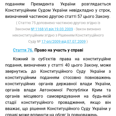
поданням Президента України розглядається
Конституційним Судом України невідкладно у строк,
визначений частиною другою статті 57 цього Закону.
( Статтю 75 доповнено частиною другою згідно із
Законом
№ 1168-VI від 19.03.2009
- Закон визнано
неконституційним згідно з Рішенням Конституційного
Суду №
17-рп/2009 від 07.07.2009
)
Стаття 76.
Право на участь у справі
Кожний із суб'єктів права на конституційне
подання, визначених у статті 40 цього Закону, може
звернутись до Конституційного Суду України з
конституційним поданням стосовно повноважень
конституційних органів державної влади України,
органів влади Автономної Республіки Крим та
органів місцевого самоврядування на будь-якій
стадії конституційного провадження, якщо він
вважає, що рішення Конституційного Суду України у
справі може вплинути на обсяг їх повноважень.