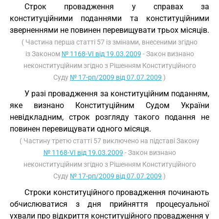
Строк провадження у справах за
конституційними поданнями та конституційними
зверненнями не повинен перевищувати трьох місяців.
( Частина перша статті 57 із змінами, внесеними згідно
із Законом
№ 1168-VI від 19.03.2009
- Закон визнано
неконституційним згідно з Рішенням Конституційного
Суду
№ 17-рп/2009 від 07.07.2009
)
У разі провадження за конституційним поданням,
яке визнано Конституційним Судом України
невідкладним, строк розгляду такого подання не
повинен перевищувати одного місяця.
( Частину третю статті 57 виключено на підставі Закону
№ 1168-VI від 19.03.2009
- Закон визнано
неконституційним згідно з Рішенням Конституційного
Суду
№ 17-рп/2009 від 07.07.2009
)
Строки конституційного провадження починають
обчислюватися з дня прийняття процесуальної
ухвали про відкриття конституційного провадження у