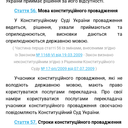
України приймає рішення за його відсутності.
Стаття 56.
Мова конституційного провадження
У Конституційному Суді України провадження
ведеться, рішення, ухвали приймаються та
оприлюднюються, висновки даються та
оприлюднюються державною мовою.
( Частина перша статті 56 із змінами, внесеними згідно
із Законом
№ 1168-VI від 19.03.2009
- Закон визнано
неконституційним згідно з Рішенням Конституційного
Суду
№ 17-рп/2009 від 07.07.2009
)
Учасники конституційного провадження, які не
володіють державною мовою, мають право
користуватися послугами перекладача. Про свої
наміри користуватися послугами перекладача
учасники конституційного провадження своєчасно
повідомляють Конституційний Суд України.
Стаття 57.
Строки конституційного провадження