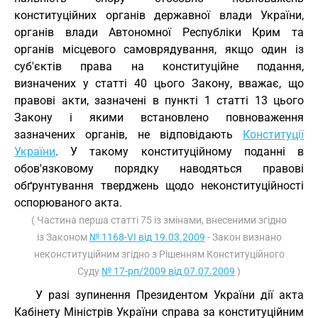
конституційних органів державної влади України,
органів влади Автономної Республіки Крим та
органів місцевого самоврядування, якщо один із
суб'єктів права на конституційне подання,
визначених у статті 40 цього Закону, вважає, що
правові акти, зазначені в пункті 1 статті 13 цього
Закону і якими встановлено повноваження
зазначених органів, не відповідають
Конституції
України
. У такому конституційному поданні в
обов'язковому порядку наводяться правові
обґрунтування тверджень щодо неконституційності
оспорюваного акта.
( Частина перша статті 75 із змінами, внесеними згідно
із Законом
№ 1168-VI від 19.03.2009
- Закон визнано
неконституційним згідно з Рішенням Конституційного
Суду
№ 17-рп/2009 від 07.07.2009
)
У разі зупинення Президентом України дії акта
Кабінету Міністрів України справа за конституційним