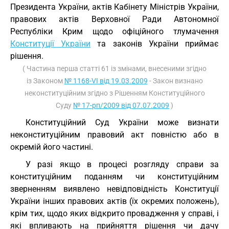
Президента України, актів Кабінету Міністрів України,
правових актів Верховної Ради Автономної
Республіки Крим щодо офіційного тлумачення
Конституції України
та законів України приймає
рішення.
( Частина перша статті 61 із змінами, внесеними згідно
із Законом
№ 1168-VI від 19.03.2009
- Закон визнано
неконституційним згідно з Рішенням Конституційного
Суду
№ 17-рп/2009 від 07.07.2009
)
Конституційний Суд України може визнати
неконституційним правовий акт повністю або в
окремій його частині.
У разі якщо в процесі розгляду справи за
конституційним поданням чи конституційним
зверненням виявлено невідповідність Конституції
України інших правових актів (їх окремих положень),
крім тих, щодо яких відкрито провадження у справі, і
які впливають на прийняття рішення чи дачу