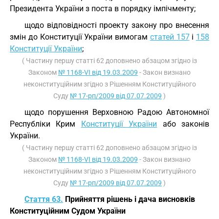
Президента України з поста в порядку імпічменту;
щодо відповідності проекту закону про внесення
змін до Конституції України вимогам
статей 157
і
158
Конституції України
;
( Частину першу статті 62 доповнено абзацом згідно із
Законом
№ 1168-VI від 19.03.2009
- Закон визнано
неконституційним згідно з Рішенням Конституційного
Суду
№ 17-рп/2009 від 07.07.2009
)
щодо порушення Верховною Радою Автономної
Республіки Крим
Конституції України
або законів
України.
( Частину першу статті 62 доповнено абзацом згідно із
Законом
№ 1168-VI від 19.03.2009
- Закон визнано
неконституційним згідно з Рішенням Конституційного
Суду
№ 17-рп/2009 від 07.07.2009
)
Стаття 63.
Прийняття рішень і дача висновків
Конституційним Судом України