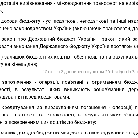
 дотація вирівнювання - міжбюджетний трансферт на вирі
є;
 доходи бюджету - усі податкові, неподаткові та інші на
ачено законодавством України (включаючи трансферти, дар
 закон про Державний бюджет України - закон, який з
ювати виконання Державного бюджету України протягом б
1) залишок бюджетних коштів - обсяг коштів на рахунках 
 на кінець дня;
( Статтю 2 доповнено пунктом 20-1 згідно із З
 запозичення - операції, пов'язані з отриманням бюд
вості, в результаті яких виникають зобов'язання де
ядування перед кредиторами;
 кредитування за вирахуванням погашення - операції, 
ення, платності та строковості, в результаті яких з'яв
ні з поверненням цих коштів до бюджету;
 кошик доходів бюджетів місцевого самоврядування - подат