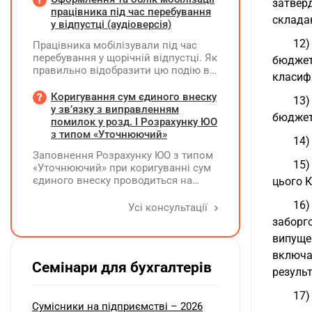
затвер
формою №8-ОПП?
працівника під час перебування
склада
у відпустці (аудіоверсія)
12
Працівника мобілізували під час
перебування у щорічній відпустці. Як
бюджет
правильно відобразити цю подію в
класифі
кадровому, табельному,
бухгалтерському обліку та
Коригування сум єдиного внеску
13)
податковій звітності?
у зв’язку з виправленням
бюджет
помилок у розд. І Розрахунку ЮО
з типом «Уточнюючий»
14)
Заповнення Розрахунку ЮО з типом
15)
«Уточнюючий» при коригуванні сум
єдиного внеску проводиться на
цього 
підставі Додатку Д1 до Розрахунку
16)
ЮО з використанням типів
Усі консультації
нарахувань 2 та 3. Додатки,
заборг
інформація щодо яких не
випуще
коригується, у рядку 06 не
включа
вказуються та не подаються
Семінари для бухгалтерів
результ
17)
Сумісники на підприємстві – 2026