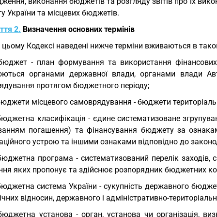
дження, виконання бюджетів та розгляду звітів про їх ви
у України та місцевих бюджетів.
ття 2.
Визначення основних термінів
У цьому Кодексі наведені нижче терміни вживаються в тако
бюджет - план формування та використання фінансових 
юються органами державної влади, органами влади Ав
ядування протягом бюджетного періоду;
бюджети місцевого самоврядування - бюджети територіальних
бюджетна класифікація - єдине систематизоване згрупуван
ванням погашення) та фінансування бюджету за ознаками 
аційного устрою та іншими ознаками відповідно до законо
бюджетна програма - систематизований перелік заходів, 
ння яких пропонує та здійснює розпорядник бюджетних кош
бюджетна система України - сукупність державного бюдже
чних відносин, державного і адміністративно-територіальн
бюджетна установа - орган, установа чи організація, ви