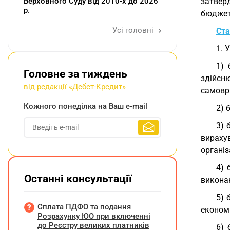
Верховного Суду від 2010-х до 2026
затвер
р.
бюджет
Усі головні
Ста
1. 
1) 
Головне за тиждень
здійсн
від редакції «Дебет-Кредит»
самовр
Кожного понеділка на Ваш e-mail
2) 
3) 
вираху
організ
4) 
Останні консультації
викона
5) 
Сплата ПДФО та подання
економі
Розрахунку ЮО при включенні
до Реєстру великих платників
6) 