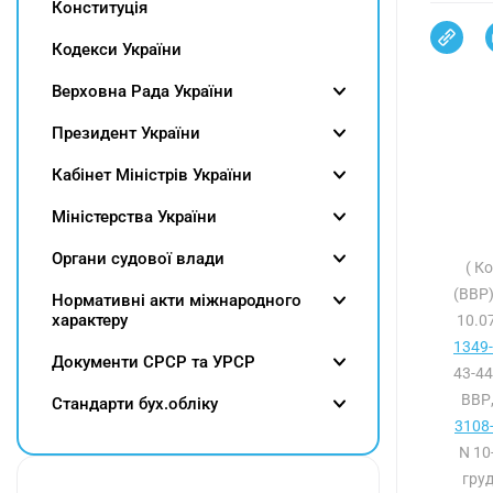
Конституція
Кодекси України
Верховна Рада України
Президент України
Кабінет Міністрів України
Міністерства України
Органи судової влади
( К
(ВВР)
Нормативні акти міжнародного
характеру
10.07
1349-
Документи СРСР та УРСР
43-44
ВВР,
Cтандарти бух.обліку
3108-
N 10
груд