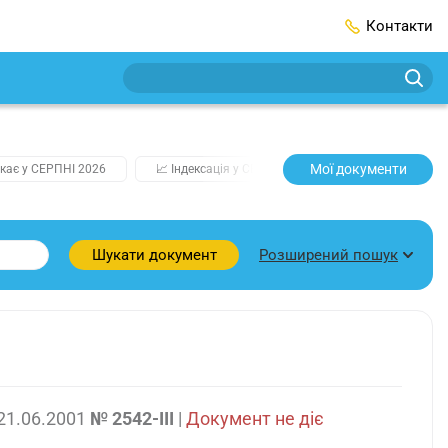
Контакти
Мої документи
кає у СЕРПНІ 2026
📈 Індексація у СЕРПНІ
2️⃣0️⃣2️⃣7️⃣ Усі клю
Розширений пошук
Шукати документ
21.06.2001
№ 2542-III
|
Документ не діє