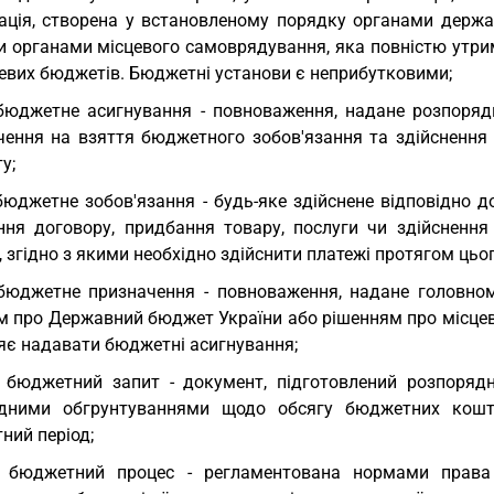
зація, створена у встановленому порядку органами держа
и органами місцевого самоврядування, яка повністю утри
цевих бюджетів. Бюджетні установи є неприбутковими;
бюджетне асигнування - повноваження, надане розпоря
чення на взяття бюджетного зобов'язання та здійснення
у;
бюджетне зобов'язання - будь-яке здійснене відповідно
ння договору, придбання товару, послуги чи здійснення
, згідно з якими необхідно здійснити платежі протягом цьо
бюджетне призначення - повноваження, надане головно
м про Державний бюджет України або рішенням про місцеви
яє надавати бюджетні асигнування;
 бюджетний запит - документ, підготовлений розпоряд
ідними обгрунтуваннями щодо обсягу бюджетних кошті
ний період;
 бюджетний процес - регламентована нормами права д