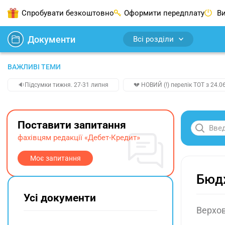
Спробувати безкоштовно
Оформити передплату
Ви
Документи
Всі розділи
ВАЖЛИВІ ТЕМИ
🔉Підсумки тижня. 27-31 липня
💔 НОВИЙ (!) перелік ТОТ з 24.06
Поставити запитання
фахівцям редакції «Дебет-Кредит»
Моє запитання
Бюдж
Усі документи
Верхов