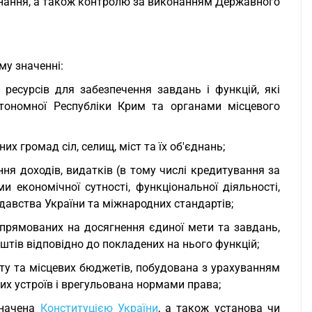
конання, а також контролю за виконанням Державного
му значенні:
ресурсів для забезпечення завдань і функцій, які
тономної Республіки Крим та органами місцевого
 громад сіл, селищ, міст та їх об'єднань;
ня доходів, видатків (в тому числі кредитування за
економічної сутності, функціональної діяльності,
давства України та міжнародних стандартів;
спрямованих на досягнення єдиної мети та завдань,
тів відповідно до покладених на нього функцій;
ту та місцевих бюджетів, побудована з урахуванням
их устроїв і врегульована нормами права;
значена
Конституцією України
, а також установа чи