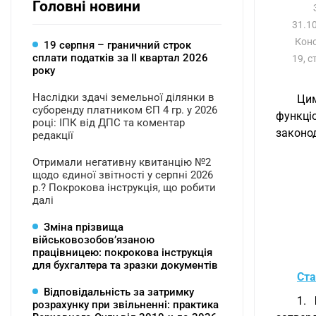
Головні новини
31.10
Конс
19 серпня – граничний строк
сплати податків за ІI квартал 2026
19, с
року
Наслідки здачі земельної ділянки в
Цим
суборенду платником ЄП 4 гр. у 2026
функці
році: ІПК від ДПС та коментар
законо
редакції
Отримали негативну квитанцію №2
щодо єдиної звітності у серпні 2026
р.? Покрокова інструкція, що робити
далі
Зміна прізвища
військовозобов’язаною
працівницею: покрокова інструкція
для бухгалтера та зразки документів
Ста
Відповідальність за затримку
1.
розрахунку при звільненні: практика