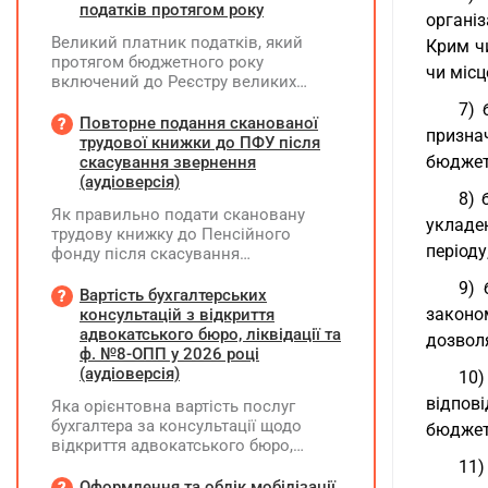
податків протягом року
органі
Великий платник податків, який
Крим ч
протягом бюджетного року
чи міс
включений до Реєстру великих
платників податків, сплачує ПДФО
7) 
за місцем попереднього обліку, а
Повторне подання сканованої
призна
Податковий розрахунок подає за
трудової книжки до ПФУ після
новим (основним) місцем обліку
бюджет
скасування звернення
(аудіоверсія)
8) 
Як правильно подати скановану
укладе
трудову книжку до Пенсійного
періоду
фонду після скасування
попереднього звернення через
9) 
відсутність підпису на титульній
Вартість бухгалтерських
сторінці — надсилати лише
законо
консультацій з відкриття
виправлену сторінку чи всю трудову
адвокатського бюро, ліквідації та
дозвол
книжку заново?
ф. №8-ОПП у 2026 році
(аудіоверсія)
10)
відпов
Яка орієнтовна вартість послуг
бухгалтера за консультації щодо
бюджет
відкриття адвокатського бюро,
ліквідації незалежної адвокатської
11)
діяльності та подання звіту за
Оформлення та облік мобілізації