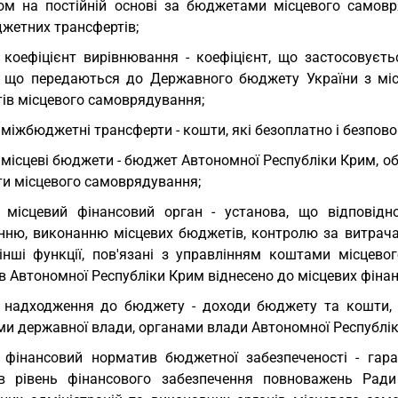
ом на постійній основі за бюджетами місцевого самовр
жетних трансфертів;
 коефіцієнт вирівнювання - коефіцієнт, що застосовуєт
, що передаються до Державного бюджету України з міс
ів місцевого самоврядування;
 міжбюджетні трансферти - кошти, які безоплатно і безпов
 місцеві бюджети - бюджет Автономної Республіки Крим, об
и місцевого самоврядування;
 місцевий фінансовий орган - установа, що відповідн
нню, виконанню місцевих бюджетів, контролю за витрач
інші функції, пов'язані з управлінням коштами місцево
в Автономної Республіки Крим віднесено до місцевих фінан
 надходження до бюджету - доходи бюджету та кошти, з
ми державної влади, органами влади Автономної Республі
 фінансовий норматив бюджетної забезпеченості - га
ів рівень фінансового забезпечення повноважень Ради