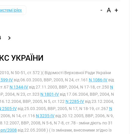
-
A
+
системі iplex
4
С УКРАЇНИ
2010, N 50-51, ст.572 )( Відомості Верховної Ради України
 599-IV
від 06.03.2003, ВВР, 2003, N 24, ст.161
N 1086-IV
від
ст.67
N 1344-IV
від 27.11.2003, ВВР, 2004, N 17-18, ст.250
N
Р, 2004, N 23, ст.323
N 1801-IV
від 17.06.2004, ВВР, 2004, N
16.12.2004, ВВР, 2005, N 5, ст.122
N 2285-IV
від 23.12.2004,
N 2505-IV
від 25.03.2005, ВВР, 2005, N 17, N 18-19, ст.267
N
 2006, N 14, ст.116
N 3235-IV
від 20.12.2005, ВВР, 2006, N 9,
8.12.2007, ВВР, 2008, N 5-6, N 7-8, ст.78 - зміни діють по 31
-рп/2008
від 22.05.2008 ) ( Із змінами, внесеними згідно із