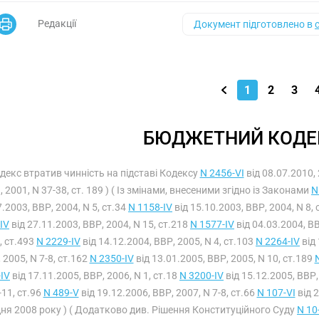
Редакції
Документ підготовлено в
1
2
3
БЮДЖЕТНИЙ КОДЕК
одекс втратив чинність на підставі Кодексу
N 2456-VI
від 08.07.2010, 
, 2001, N 37-38, ст. 189 ) ( Із змінами, внесеними згідно із Законами
N
.2003, ВВР, 2004, N 5, ст.34
N 1158-IV
від 15.10.2003, ВВР, 2004, N 8, 
IV
від 27.11.2003, ВВР, 2004, N 15, ст.218
N 1577-IV
від 04.03.2004, ВВ
, ст.493
N 2229-IV
від 14.12.2004, ВВР, 2005, N 4, ст.103
N 2264-IV
від 
 2005, N 7-8, ст.162
N 2350-IV
від 13.01.2005, ВВР, 2005, N 10, ст.189
IV
від 17.11.2005, ВВР, 2006, N 1, ст.18
N 3200-IV
від 15.12.2005, ВВР,
-11, ст.96
N 489-V
від 19.12.2006, ВВР, 2007, N 7-8, ст.66
N 107-VI
від 2
ня 2008 року ) ( Додатково див. Рішення Конституційного Суду
N 10