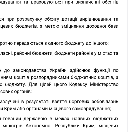
ядування та враховуються при визначенні обсягів
ься при розрахунку обсягу дотації вирівнювання та
цевих бюджетів, з метою зміцнення доходної бази
оротно передаються з одного бюджету до іншого;
ласні, районні бюджети, бюджети районів у містах та
о до законодавства України здійснює функції по
анням коштів розпорядниками бюджетних коштів, а
го бюджету. Для цілей цього Кодексу Міністерство
сових органів;
алучені в результаті взяття боргових зобов'язань
ки Крим або органами місцевого самоврядування;
рантований державою в межах наявних бюджетних
 міністрів Автономної Республіки Крим, місцевих