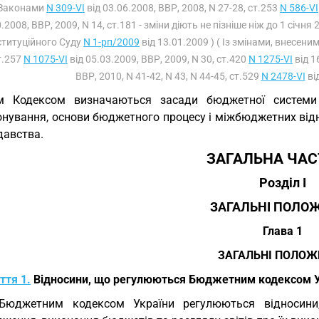
Законами
N 309-VI
від 03.06.2008, ВВР, 2008, N 27-28, ст.253
N 586-VI
.2008, ВВР, 2009, N 14, ст.181 - зміни діють не пізніше ніж до 1 січня
титуційного Суду
N 1-рп/2009
від 13.01.2009 ) ( Із змінами, внесени
т.257
N 1075-VI
від 05.03.2009, ВВР, 2009, N 30, ст.420
N 1275-VI
від 1
ВВР, 2010, N 41-42, N 43, N 44-45, ст.529
N 2478-VI
від
 Кодексом визначаються засади бюджетної системи Ук
онування, основи бюджетного процесу і міжбюджетних від
давства.
ЗАГАЛЬНА ЧА
Розділ I
ЗАГАЛЬНІ ПОЛО
Глава 1
ЗАГАЛЬНІ ПОЛОЖ
ття 1.
Відносини, що регулюються Бюджетним кодексом У
 Бюджетним кодексом України регулюються відносини