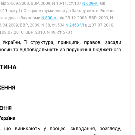
від 24.09.2008, ВВР, 2009, N 10-11, ст.137
N 639-VI
від
 2011 року ) ( Офіційне тлумачення до Закону див. в Рішенні
ми згідно із Законами
N 800-VI
від 25.12.2008, ВВР, 2009, N
6.04.2009, ВВР, 2009, N 38, ст.534
N 2453-VI
від 07.07.2010,
 09.07.2010, ВВР, 2010, N 49, ст.570 )
раїни, її структура, принципи, правові засади
носин та відповідальність за порушення бюджетного
СТИНА
ЖЕННЯ
ЕННЯ
країни
, що виникають у процесі складання, розгляду,