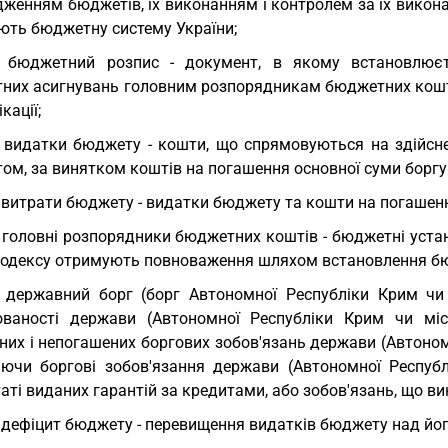
дженням бюджетів, їх виконанням і контролем за їх викон
ють бюджетну систему України;
) бюджетний розпис - документ, в якому встановлюєт
них асигнувань головним розпорядникам бюджетних коштів
кації;
 видатки бюджету - кошти, що спрямовуються на здійсне
ом, за винятком коштів на погашення основної суми боргу
 витрати бюджету - видатки бюджету та кошти на погашенн
 головні розпорядники бюджетних коштів - бюджетні установ
Кодексу отримують повноваження шляхом встановлення б
 державний борг (борг Автономної Республіки Крим чи
ованості держави (Автономної Республіки Крим чи міс
них і непогашених боргових зобов'язань держави (Автоном
ючи боргові зобов'язання держави (Автономної Респуб
аті виданих гарантій за кредитами, або зобов'язань, що в
 дефіцит бюджету - перевищення видатків бюджету над йо