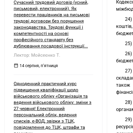
Кодекс
Сучасний трудовий договір (усний,
письмовий, електронний). Як
міжбюд
перевести працівників на письмові
24)
трудові договори без порушення
коштів
законодавства. Трудові функції і
бюджет
компетентності на основі
професійного стандарту без
25)
дублювання посадової інструкції...
26)
Лектор: Мойсеєнко Т.
бюджет
14 серпня, пʼятниця
27)
склада
Одноденний практичний курс
також 
підвищення кваліфікації щодо
фінансі
військового обліку «Організація та
28)
ведення військового обліку: зміни з
27 червня! Електронний
органа
персональний облік, ведення
29)
списків, е-ВОД, звірки з ТЦК,
ресурс
повідомлення до ТЦК, штрафи та