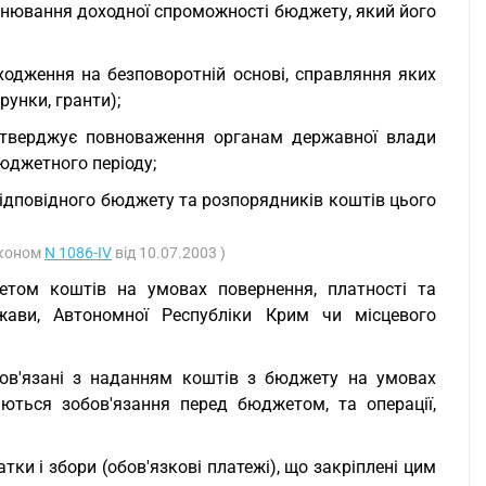
внювання доходної спроможності бюджету, який його
дходження на безповоротній основі, справляння яких
унки, гранти);
атверджує повноваження органам державної влади
юджетного періоду;
відповідного бюджету та розпорядників коштів цього
аконом
N 1086-IV
від 10.07.2003 )
жетом коштів на умовах повернення, платності та
ржави, Автономної Республіки Крим чи місцевого
пов'язані з наданням коштів з бюджету на умовах
ляються зобов'язання перед бюджетом, та операції,
ки і збори (обов'язкові платежі), що закріплені цим