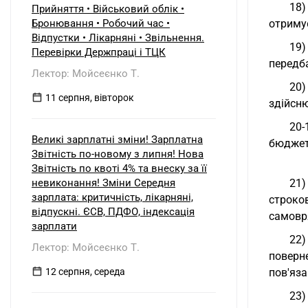
18)
Прийняття • Військовий облік •
Бронювання • Робочий час •
отриму
Відпустки • Лікарняні • Звільнення.
19)
Перевірки Держпраці і ТЦК
передб
Лектор: Мойсеєнко Т.
20)
11 серпня, вівторок
здійсн
20-
Великі зарплатні зміни! Зарплатна
бюджету
Звітність по-новому з липня! Нова
Звітність по квоті 4% та внеску за її
невиконання! Зміни Середня
21)
зарплата: критичність, лікарняні,
строко
відпускні. ЄСВ, ПДФО, індексація
самовр
зарплати
22)
Лектор: Мойсеєнко Т.
поверн
12 серпня, середа
пов'яза
23)