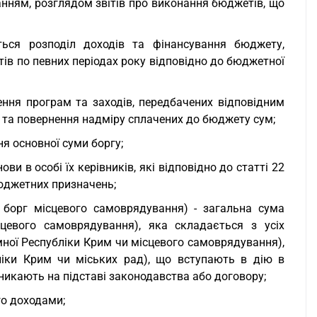
анням, розглядом звітів про виконання бюджетів, що
ься розподіл доходів та фінансування бюджету,
 по певних періодах року відповідно до бюджетної
ння програм та заходів, передбачених відповідним
 та повернення надміру сплачених до бюджету сум;
я основної суми боргу;
и в особі їх керівників, які відповідно до статті 22
юджетних призначень;
 борг місцевого самоврядування) - загальна сума
цевого самоврядування), яка складається з усіх
ної Республіки Крим чи місцевого самоврядування),
ліки Крим чи міських рад), що вступають в дію в
иникають на підставі законодавства або договору;
го доходами;