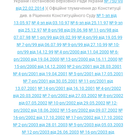
України Постановою Верховної Ради України
№ 750-VII
від 22.02.2014
)( Офіційне тлумачення до Конституції
див. в Рішеннях Конституційного Суду
№ 1-зп від
13.05.97
№ 4-зп від 03.10.97
№ 6-зп від 25.11.97
№ 9-зп
від 25.12.97
№ 8-рп/98 від 09.06.98
№ 11-рп/98 від
07.07.98
№ 1-рп/99 від 09.02.99
№ 4-рп/99 від 19.05.99
№ 7-рп/99 від 06.07.99
№ 9-рп/99 від 27.10.99
№ 10-
рп/99 від 14.12.99
№ 4-рп/2000 від 11.04.2000
№ 6-
рп/2000 від 19.04.2000
№ 13-рп/2000 від 16.11.2000
№
15-рп/2000 від 14.12.2000
№ 2-рп/2001 від 28.03.2001
№ 4-рп/2001 від 19.04.2001
№ 5-рп/2001 від 17.05.2001
№ 7-рп/2001 від 30.05.2001
№ 11-рп/2001 від
13.07.2001
№ 14-рп/2001 від 16.10.2001
№ 4-рп/2002
від 20.03.2002
№ 7-рп/2002 від 27.03.2002
№ 8-рп/2002
від 07.05.2002
№ 10-рп/2002 від 29.05.2002
№ 12-
рп/2002 від 18.06.2002
№ 15-рп/2002 від 09.07.2002
№
16-рп/2002 від 17.10.2002
№ 17-рп/2002 від 17.10.2002
№ 2-рп/2003 від 28.01.2003
№ 5-рп/2003 від 05.03.2003
№ 12-рп/2003 від 26.06.2003
№ 16-рп/2003 від