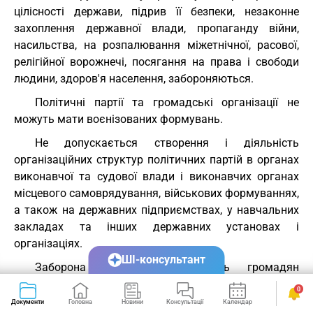
цілісності держави, підрив її безпеки, незаконне
захоплення державної влади, пропаганду війни,
насильства, на розпалювання міжетнічної, расової,
релігійної ворожнечі, посягання на права і свободи
людини, здоров'я населення, забороняються.
Політичні партії та громадські організації не
можуть мати воєнізованих формувань.
Не допускається створення і діяльність
організаційних структур політичних партій в органах
виконавчої та судової влади і виконавчих органах
місцевого самоврядування, військових формуваннях,
а також на державних підприємствах, у навчальних
закладах та інших державних установах і
організаціях.
ШІ-консультант
Заборона діяльності об'єднань громадян
здійснюється лише в судовому порядку.
0
Документи
Головна
Новини
Консультації
Календар
Сервіси
Стаття 38.
Громадяни мають право брати участь