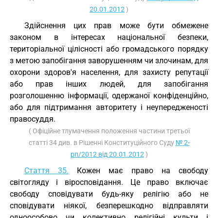
20.01.2012
)
Здійснення цих прав може бути обмежене
законом в інтересах національної безпеки,
територіальної цілісності або громадського порядку
з метою запобігання заворушенням чи злочинам, для
охорони здоров'я населення, для захисту репутації
або прав інших людей, для запобігання
розголошенню інформації, одержаної конфіденційно,
або для підтримання авторитету і неупередженості
правосуддя.
( Офіційне тлумачення положення частини третьої
статті 34 див. в Рішенні Конституційного Суду
№ 2-
рп/2012 від 20.01.2012
)
Стаття 35.
Кожен має право на свободу
світогляду і віросповідання. Це право включає
свободу сповідувати будь-яку релігію або не
сповідувати ніякої, безперешкодно відправляти
одноособово чи колективно релігійні культи і