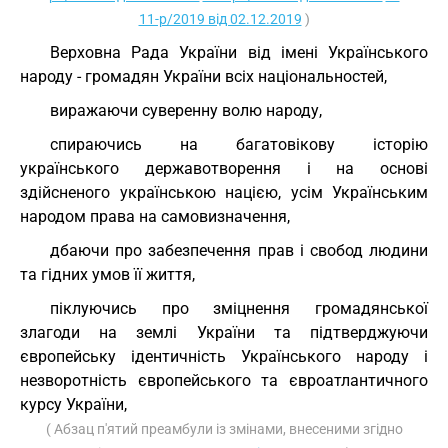
11-р/2019 від 02.12.2019
)
Верховна Рада України від імені Українського
народу - громадян України всіх національностей,
виражаючи суверенну волю народу,
спираючись на багатовікову історію
українського державотворення і на основі
здійсненого українською нацією, усім Українським
народом права на самовизначення,
дбаючи про забезпечення прав і свобод людини
та гідних умов її життя,
піклуючись про зміцнення громадянської
злагоди на землі України та підтверджуючи
європейську ідентичність Українського народу і
незворотність європейського та євроатлантичного
курсу України,
( Абзац п'ятий преамбули із змінами, внесеними згідно