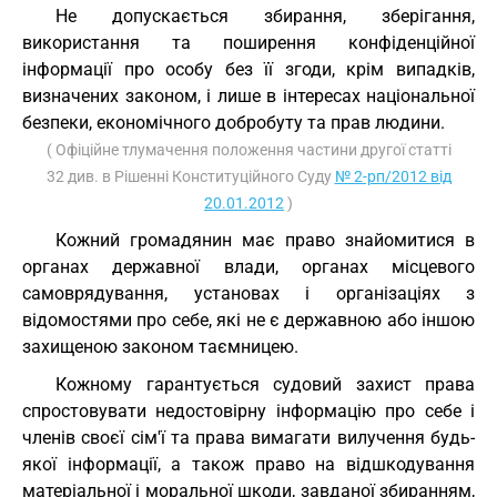
Не допускається збирання, зберігання,
використання та поширення конфіденційної
інформації про особу без її згоди, крім випадків,
визначених законом, і лише в інтересах національної
безпеки, економічного добробуту та прав людини.
( Офіційне тлумачення положення частини другої статті
32 див. в Рішенні Конституційного Суду
№ 2-рп/2012 від
20.01.2012
)
Кожний громадянин має право знайомитися в
органах державної влади, органах місцевого
самоврядування, установах і організаціях з
відомостями про себе, які не є державною або іншою
захищеною законом таємницею.
Кожному гарантується судовий захист права
спростовувати недостовірну інформацію про себе і
членів своєї сім'ї та права вимагати вилучення будь-
якої інформації, а також право на відшкодування
матеріальної і моральної шкоди, завданої збиранням,