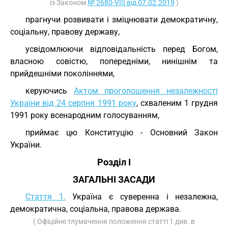
із Законом
№ 2680-VIII від 07.02.2019
)
прагнучи розвивати і зміцнювати демократичну,
соціальну, правову державу,
усвідомлюючи відповідальність перед Богом,
власною совістю, попередніми, нинішнім та
прийдешніми поколіннями,
керуючись
Актом проголошення незалежності
України від 24 серпня 1991 року
, схваленим 1 грудня
1991 року всенародним голосуванням,
приймає цю Конституцію - Основний Закон
України.
Розділ I
ЗАГАЛЬНІ ЗАСАДИ
Стаття 1.
Україна є суверенна і незалежна,
демократична, соціальна, правова держава.
( Офіційне тлумачення положення статті 1 див. в