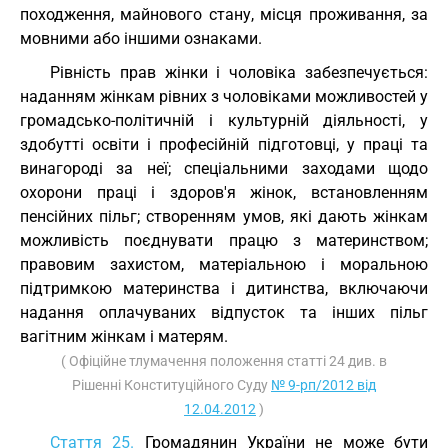
походження, майнового стану, місця проживання, за
мовними або іншими ознаками.
Рівність прав жінки і чоловіка забезпечується:
наданням жінкам рівних з чоловіками можливостей у
громадсько-політичній і культурній діяльності, у
здобутті освіти і професійній підготовці, у праці та
винагороді за неї; спеціальними заходами щодо
охорони праці і здоров'я жінок, встановленням
пенсійних пільг; створенням умов, які дають жінкам
можливість поєднувати працю з материнством;
правовим захистом, матеріальною і моральною
підтримкою материнства і дитинства, включаючи
надання оплачуваних відпусток та інших пільг
вагітним жінкам і матерям.
( Офіційне тлумачення положення статті 24 див. в
Рішенні Конституційного Суду
№ 9-рп/2012 від
12.04.2012
)
Стаття 25.
Громадянин України не може бути