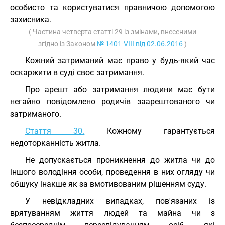
особисто та користуватися правничою допомогою
захисника.
( Частина четверта статті 29 із змінами, внесеними
згідно із Законом
№ 1401-VIII від 02.06.2016
)
Кожний затриманий має право у будь-який час
оскаржити в суді своє затримання.
Про арешт або затримання людини має бути
негайно повідомлено родичів заарештованого чи
затриманого.
Стаття 30.
Кожному гарантується
недоторканність житла.
Не допускається проникнення до житла чи до
іншого володіння особи, проведення в них огляду чи
обшуку інакше як за вмотивованим рішенням суду.
У невідкладних випадках, пов'язаних із
врятуванням життя людей та майна чи з