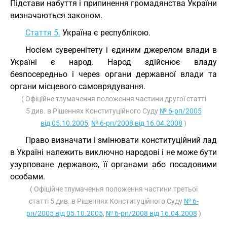
Підстави набуття і припинення громадянства України
визначаються законом.
Стаття 5.
Україна є республікою.
Носієм суверенітету і єдиним джерелом влади в
Україні є народ. Народ здійснює владу
безпосередньо і через органи державної влади та
органи місцевого самоврядування.
( Офіційне тлумачення положення частини другої статті
5 див. в Рішеннях Конституційного Суду
№ 6-рп/2005
від 05.10.2005
,
№ 6-рп/2008 від 16.04.2008
)
Право визначати і змінювати конституційний лад
в Україні належить виключно народові і не може бути
узурповане державою, її органами або посадовими
особами.
( Офіційне тлумачення положення частини третьої
статті 5 див. в Рішеннях Конституційного Суду
№ 6-
рп/2005 від 05.10.2005
,
№ 6-рп/2008 від 16.04.2008
)