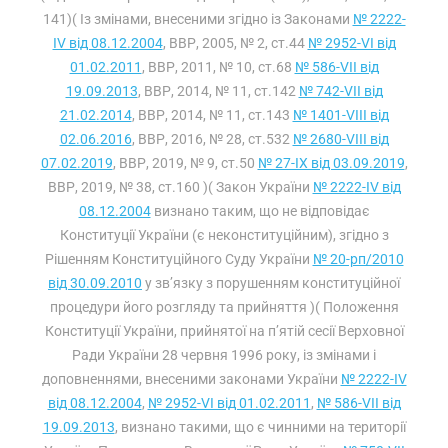
141)( Із змінами, внесеними згідно із Законами
№ 2222-
IV від 08.12.2004
, ВВР, 2005, № 2, ст.44
№ 2952-VI від
01.02.2011
, ВВР, 2011, № 10, ст.68
№ 586-VII від
19.09.2013
, ВВР, 2014, № 11, ст.142
№ 742-VII від
21.02.2014
, ВВР, 2014, № 11, ст.143
№ 1401-VIII від
02.06.2016
, ВВР, 2016, № 28, ст.532
№ 2680-VIII від
07.02.2019
, ВВР, 2019, № 9, ст.50
№ 27-IX від 03.09.2019
,
ВВР, 2019, № 38, ст.160 )( Закон України
№ 2222-IV від
08.12.2004
визнано таким, що не відповідає
Конституції України (є неконституційним), згідно з
Рішенням Конституційного Суду України
№ 20-рп/2010
від 30.09.2010
у зв’язку з порушенням конституційної
процедури його розгляду та прийняття )( Положення
Конституції України, прийнятої на п’ятій сесії Верховної
Ради України 28 червня 1996 року, із змінами і
доповненнями, внесеними законами України
№ 2222-IV
від 08.12.2004
,
№ 2952-VI від 01.02.2011
,
№ 586-VII від
19.09.2013
, визнано такими, що є чинними на території