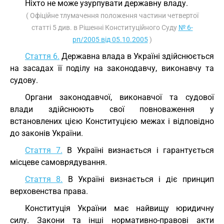
Ніхто не може узурпувати державну владу.
( Офіційне тлумачення положення частини четвертої
статті 5 див. в Рішенні Конституційного Суду
№ 6-
рп/2005 від 05.10.2005
)
Стаття 6.
Державна влада в Україні здійснюється
на засадах її поділу на законодавчу, виконавчу та
судову.
Органи законодавчої, виконавчої та судової
влади здійснюють свої повноваження у
встановлених цією Конституцією межах і відповідно
до законів України.
Стаття 7.
В Україні визнається і гарантується
місцеве самоврядування.
Стаття 8.
В Україні визнається і діє принцип
верховенства права.
Конституція України має найвищу юридичну
силу. Закони та інші нормативно-правові акти