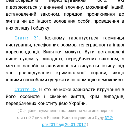
безпосереднім переслідуванням осіб, які
підозрюються у вчиненні злочину, можливий інший,
встановлений законом, порядок проникнення до
житла чи до іншого володіння особи, проведення в
них огляду і обшуку.
Стаття 31.
Кожному гарантується таємниця
листування, телефонних розмов, телеграфної та іншої
кореспонденції. Винятки можуть бути встановлені
лише судом у випадках, передбачених законом, з
метою запобігти злочинові чи з'ясувати істину під
час розслідування кримінальної справи, якщо
іншими способами одержати інформацію неможливо.
Стаття 32.
Ніхто не може зазнавати втручання в
його особисте і сімейне життя, крім випадків,
передбачених Конституцією України.
( Офіційне тлумачення положення частини першої
статті 32 див. в Рішенні Конституційного Суду
№ 2-
рп/2012 від 20.01.2012
)