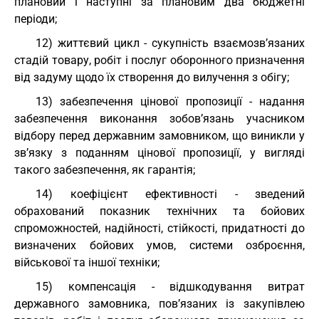
плановий і наступні за плановим два бюджетні
періоди;
12) життєвий цикл - сукупність взаємозв’язаних
стадій товару, робіт і послуг оборонного призначення
від задуму щодо їх створення до вилучення з обігу;
13) забезпечення цінової пропозиції - надання
забезпечення виконання зобов’язань учасником
відбору перед державним замовником, що виникли у
зв’язку з поданням цінової пропозиції, у вигляді
такого забезпечення, як гарантія;
14) коефіцієнт ефективності - зведений
обрахований показник технічних та бойових
спроможностей, надійності, стійкості, придатності до
визначених бойових умов, системи озброєння,
військової та іншої техніки;
15) компенсація - відшкодування витрат
державного замовника, пов’язаних із закупівлею