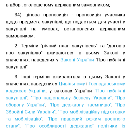
відборі, оголошеному державним замовником;
34) цінова пропозиція - пропозиція учасника
щодо предмета закупівлі, що подається для участі у
закупівлі на умовах, встановлених державним
замовником.
2. Терміни "річний план закупівель" та "договір
про закупівлю" вживаються в цьому Законі у
значеннях, наведених у
Законі України
"Про публічні
закупівлі".
3. Інші терміни вживаються в цьому Законі у
значеннях, наведених у
Цивільному
і
Господарському
кодексах України
, у законах України
"Про публічні
закупівлі"
,
"Про національну безпеку України"
,
"Про
оборону України"
,
"Про державну таємницю"
,
"Про
Збройні Сили України"
,
"Про мобілізаційну підготовку
та мобілізацію"
,
"Про правовий режим воєнного
стану"
,
"Про особливості державної політики із