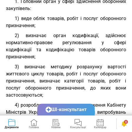
1. Головний орган у сфері здійснення оборонних
закупівель:
1) веде облік товарів, робіт і послуг оборонного
призначення;
2) визначає орган кодифікації, здійснює
нормативно-правове регулювання у сфері
кодифікації та кодифікацію товарів оборонного
призначення;
3) визначає методику розрахунку вартості
життєвого циклу товарів, робіт і послуг оборонного
призначення, визначає категорії товарів, робіт і
послуг оборонного призначення, до яких вони
застосовуються;
4) розробляє та подає на затвердження Кабінету
ШІ-консультант
Міністрів України порядок проведення випробувань
зразків озброєнь та військової техніки;
0
Документи
Головна
Новини
Консультації
Календар
Сервіси
5) розробляє методологію формування потреб на