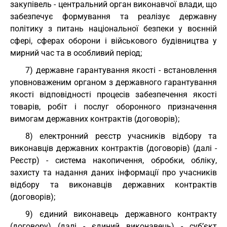
закупівель - центральний орган виконавчої влади, що
забезпечує формування та реалізує державну
політику з питань національної безпеки у воєнній
сфері, сферах оборони і військового будівництва у
мирний час та в особливий період;
7) державне гарантування якості - встановлення
уповноваженим органом з державного гарантування
якості відповідності процесів забезпечення якості
товарів, робіт і послуг оборонного призначення
вимогам державних контрактів (договорів);
8) електронний реєстр учасників відбору та
виконавців державних контрактів (договорів) (далі -
Реєстр) - система накопичення, обробки, обліку,
захисту та надання даних інформації про учасників
відбору та виконавців державних контрактів
(договорів);
9) єдиний виконавець державного контракту
(договору) (далі - єдиний виконавець) - суб’єкт