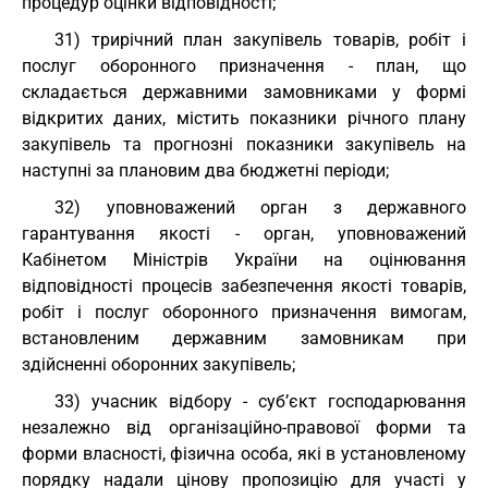
процедур оцінки відповідності;
31) трирічний план закупівель товарів, робіт і
послуг оборонного призначення - план, що
складається державними замовниками у формі
відкритих даних, містить показники річного плану
закупівель та прогнозні показники закупівель на
наступні за плановим два бюджетні періоди;
32) уповноважений орган з державного
гарантування якості - орган, уповноважений
Кабінетом Міністрів України на оцінювання
відповідності процесів забезпечення якості товарів,
робіт і послуг оборонного призначення вимогам,
встановленим державним замовникам при
здійсненні оборонних закупівель;
33) учасник відбору - суб’єкт господарювання
незалежно від організаційно-правової форми та
форми власності, фізична особа, які в установленому
порядку надали цінову пропозицію для участі у