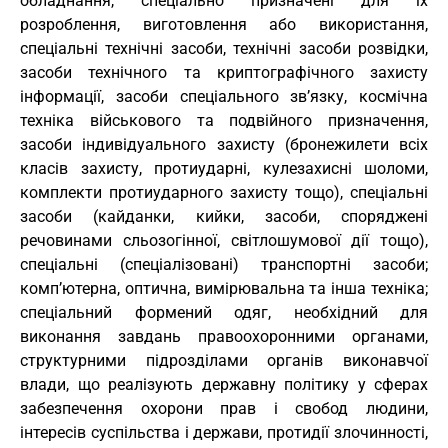
обладнання, спеціально призначені для їх
розроблення, виготовлення або використання,
спеціальні технічні засоби, технічні засоби розвідки,
засоби технічного та криптографічного захисту
інформації, засоби спеціального зв’язку, космічна
техніка військового та подвійного призначення,
засоби індивідуального захисту (бронежилети всіх
класів захисту, протиударні, кулезахисні шоломи,
комплекти протиударного захисту тощо), спеціальні
засоби (кайданки, кийки, засоби, споряджені
речовинами сльозогінної, світлошумової дії тощо),
спеціальні (спеціалізовані) транспортні засоби;
комп’ютерна, оптична, вимірювальна та інша техніка;
спеціальний формений одяг, необхідний для
виконання завдань правоохоронними органами,
структурними підрозділами органів виконавчої
влади, що реалізують державну політику у сферах
забезпечення охорони прав і свобод людини,
інтересів суспільства і держави, протидії злочинності,