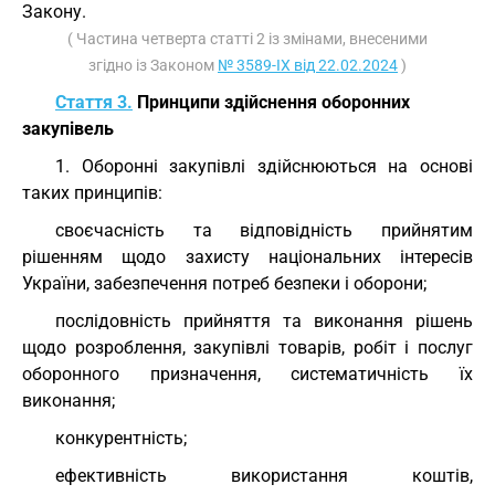
Закону.
( Частина четверта статті 2 із змінами, внесеними
згідно із Законом
№ 3589-IX від 22.02.2024
)
Стаття 3.
Принципи здійснення оборонних
закупівель
1. Оборонні закупівлі здійснюються на основі
таких принципів:
своєчасність та відповідність прийнятим
рішенням щодо захисту національних інтересів
України, забезпечення потреб безпеки і оборони;
послідовність прийняття та виконання рішень
щодо розроблення, закупівлі товарів, робіт і послуг
оборонного призначення, систематичність їх
виконання;
конкурентність;
ефективність використання коштів,