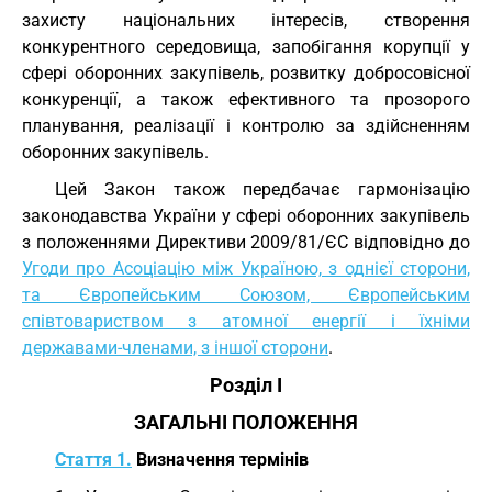
захисту національних інтересів, створення
конкурентного середовища, запобігання корупції у
сфері оборонних закупівель, розвитку добросовісної
конкуренції, а також ефективного та прозорого
планування, реалізації і контролю за здійсненням
оборонних закупівель.
Цей Закон також передбачає гармонізацію
законодавства України у сфері оборонних закупівель
з положеннями Директиви 2009/81/ЄС відповідно до
Угоди про Асоціацію між Україною, з однієї сторони,
та Європейським Союзом, Європейським
співтовариством з атомної енергії і їхніми
державами-членами, з іншої сторони
.
Розділ I
ЗАГАЛЬНІ ПОЛОЖЕННЯ
Стаття 1.
Визначення термінів