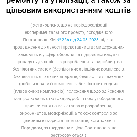
ремонту та утилізації, а також за
цільовим використанням коштів
( Установлено, що на період реалізації
експериментального проекту, погодженого
Постановою КМ
№ 256 від 24.03.2023
, під час
провадження діяльності представництвами державних
замовників у сфері оборони на підприємствах, які
провадять діяльність з розроблення та виробництва
безпілотних систем (безпілотних авіаційних комплексів,
безпілотних літальних апаратів, безпілотних наземних
(роботизованих) комплексів, безпілотних водних
(плаваючих) комплексів), положення щодо здійснення
контролю за якістю товарів, робіт і послуг оборонного
призначення на всіх етапах їх розроблення,
виробництва, модернізації, а також контролю за
цільовим використанням коштів, встановлені
Порядком, затвердженим цією Постановою, не
застосовуються )