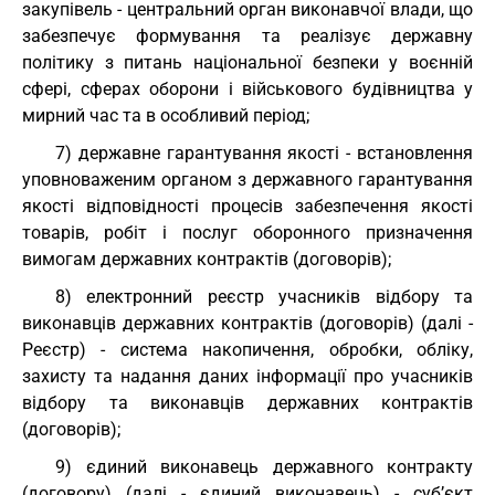
закупівель - центральний орган виконавчої влади, що
забезпечує формування та реалізує державну
політику з питань національної безпеки у воєнній
сфері, сферах оборони і військового будівництва у
мирний час та в особливий період;
7) державне гарантування якості - встановлення
уповноваженим органом з державного гарантування
якості відповідності процесів забезпечення якості
товарів, робіт і послуг оборонного призначення
вимогам державних контрактів (договорів);
8) електронний реєстр учасників відбору та
виконавців державних контрактів (договорів) (далі -
Реєстр) - система накопичення, обробки, обліку,
захисту та надання даних інформації про учасників
відбору та виконавців державних контрактів
(договорів);
9) єдиний виконавець державного контракту
(договору) (далі - єдиний виконавець) - суб’єкт