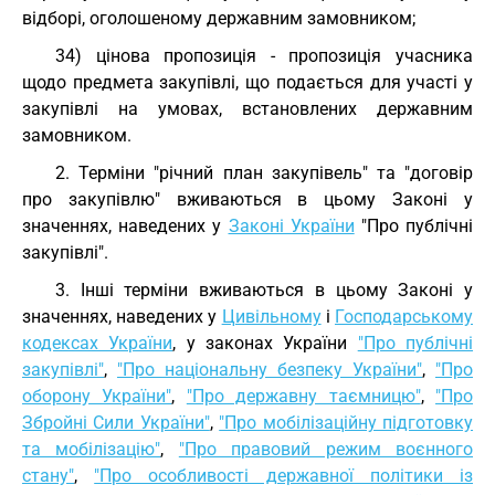
відборі, оголошеному державним замовником;
34) цінова пропозиція - пропозиція учасника
щодо предмета закупівлі, що подається для участі у
закупівлі на умовах, встановлених державним
замовником.
2. Терміни "річний план закупівель" та "договір
про закупівлю" вживаються в цьому Законі у
значеннях, наведених у
Законі України
"Про публічні
закупівлі".
3. Інші терміни вживаються в цьому Законі у
значеннях, наведених у
Цивільному
і
Господарському
кодексах України
, у законах України
"Про публічні
закупівлі"
,
"Про національну безпеку України"
,
"Про
оборону України"
,
"Про державну таємницю"
,
"Про
Збройні Сили України"
,
"Про мобілізаційну підготовку
та мобілізацію"
,
"Про правовий режим воєнного
стану"
,
"Про особливості державної політики із