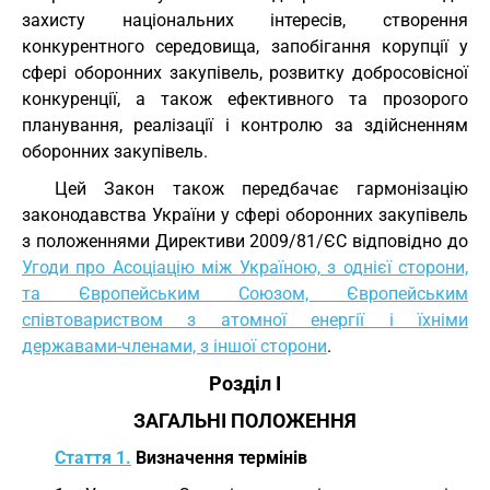
захисту національних інтересів, створення
конкурентного середовища, запобігання корупції у
сфері оборонних закупівель, розвитку добросовісної
конкуренції, а також ефективного та прозорого
планування, реалізації і контролю за здійсненням
оборонних закупівель.
Цей Закон також передбачає гармонізацію
законодавства України у сфері оборонних закупівель
з положеннями Директиви 2009/81/ЄС відповідно до
Угоди про Асоціацію між Україною, з однієї сторони,
та Європейським Союзом, Європейським
співтовариством з атомної енергії і їхніми
державами-членами, з іншої сторони
.
Розділ I
ЗАГАЛЬНІ ПОЛОЖЕННЯ
Стаття 1.
Визначення термінів