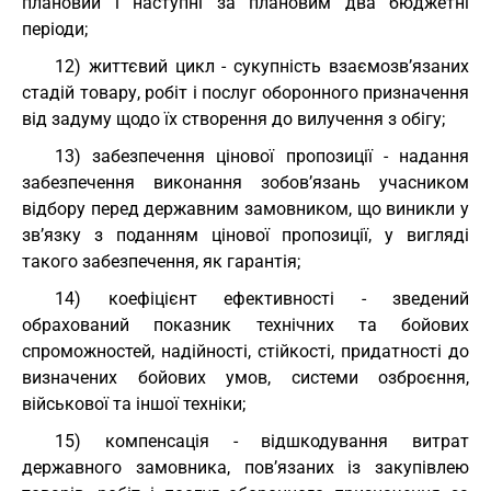
плановий і наступні за плановим два бюджетні
періоди;
12) життєвий цикл - сукупність взаємозв’язаних
стадій товару, робіт і послуг оборонного призначення
від задуму щодо їх створення до вилучення з обігу;
13) забезпечення цінової пропозиції - надання
забезпечення виконання зобов’язань учасником
відбору перед державним замовником, що виникли у
зв’язку з поданням цінової пропозиції, у вигляді
такого забезпечення, як гарантія;
14) коефіцієнт ефективності - зведений
обрахований показник технічних та бойових
спроможностей, надійності, стійкості, придатності до
визначених бойових умов, системи озброєння,
військової та іншої техніки;
15) компенсація - відшкодування витрат
державного замовника, пов’язаних із закупівлею