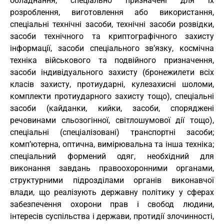
обладнання, спеціально призначені для їх
розроблення, виготовлення або використання,
спеціальні технічні засоби, технічні засоби розвідки,
засоби технічного та криптографічного захисту
інформації, засоби спеціального зв’язку, космічна
техніка військового та подвійного призначення,
засоби індивідуального захисту (бронежилети всіх
класів захисту, протиударні, кулезахисні шоломи,
комплекти протиударного захисту тощо), спеціальні
засоби (кайданки, кийки, засоби, споряджені
речовинами сльозогінної, світлошумової дії тощо),
спеціальні (спеціалізовані) транспортні засоби;
комп’ютерна, оптична, вимірювальна та інша техніка;
спеціальний формений одяг, необхідний для
виконання завдань правоохоронними органами,
структурними підрозділами органів виконавчої
влади, що реалізують державну політику у сферах
забезпечення охорони прав і свобод людини,
інтересів суспільства і держави, протидії злочинності,