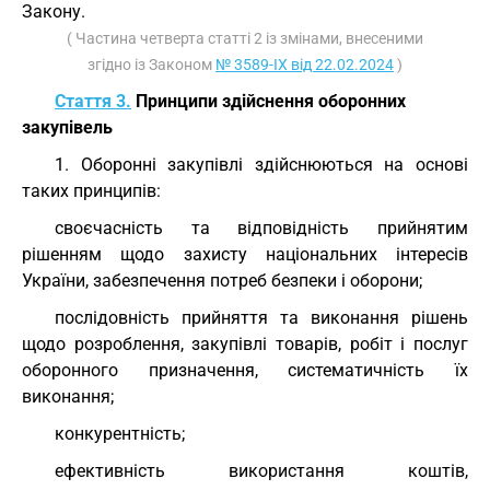
Закону.
( Частина четверта статті 2 із змінами, внесеними
згідно із Законом
№ 3589-IX від 22.02.2024
)
Стаття 3.
Принципи здійснення оборонних
закупівель
1. Оборонні закупівлі здійснюються на основі
таких принципів:
своєчасність та відповідність прийнятим
рішенням щодо захисту національних інтересів
України, забезпечення потреб безпеки і оборони;
послідовність прийняття та виконання рішень
щодо розроблення, закупівлі товарів, робіт і послуг
оборонного призначення, систематичність їх
виконання;
конкурентність;
ефективність використання коштів,