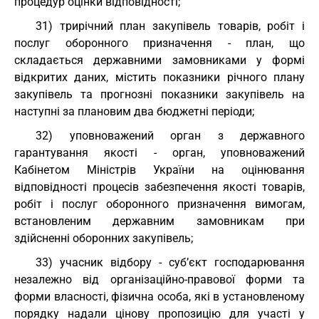
процедур оцінки відповідності;
31) трирічний план закупівель товарів, робіт і
послуг оборонного призначення - план, що
складається державними замовниками у формі
відкритих даних, містить показники річного плану
закупівель та прогнозні показники закупівель на
наступні за плановим два бюджетні періоди;
32) уповноважений орган з державного
гарантування якості - орган, уповноважений
Кабінетом Міністрів України на оцінювання
відповідності процесів забезпечення якості товарів,
робіт і послуг оборонного призначення вимогам,
встановленим державним замовникам при
здійсненні оборонних закупівель;
33) учасник відбору - суб’єкт господарювання
незалежно від організаційно-правової форми та
форми власності, фізична особа, які в установленому
порядку надали цінову пропозицію для участі у