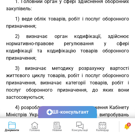
1. Головний орган у сфері здійснення оборонних
закупівель:
1) веде облік товарів, робіт і послуг оборонного
призначення;
2) визначає орган кодифікації, здійснює
нормативно-правове регулювання у сфері
кодифікації та кодифікацію товарів оборонного
призначення;
3) визначає методику розрахунку вартості
життєвого циклу товарів, робіт і послуг оборонного
призначення, визначає категорії товарів, робіт і
послуг оборонного призначення, до яких вони
застосовуються;
4) розробляє та подає на затвердження Кабінету
ШІ-консультант
Міністрів України порядок проведення випробувань
зразків озброєнь та військової техніки;
0
Документи
Головна
Новини
Консультації
Календар
Сервіси
5) розробляє методологію формування потреб на