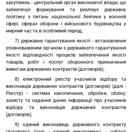
закупівель - центральний орган виконавчої влади, що
забезпечує формування та реалізує державну
політику з питань національної безпеки у воєнній
сфері, сферах оборони і військового будівництва у
мирний час та в особливий період;
7) державне гарантування якості - встановлення
уповноваженим органом з державного гарантування
якості відповідності процесів забезпечення якості
товарів, робіт і послуг оборонного призначення
вимогам державних контрактів (договорів);
8) електронний реєстр учасників відбору та
виконавців державних контрактів (договорів) (далі -
Реєстр) - система накопичення, обробки, обліку,
захисту та надання даних інформації про учасників
відбору та виконавців державних контрактів
(договорів);
9) єдиний виконавець державного контракту
(договору) (далі - єдиний виконавець) - суб’єкт