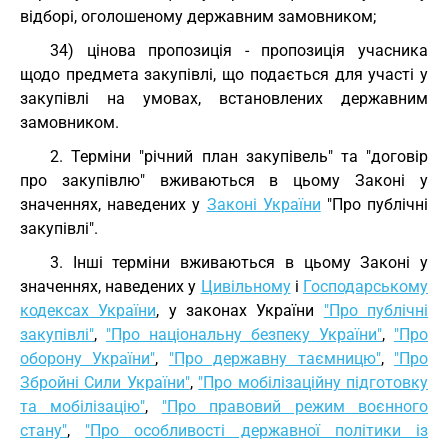
відборі, оголошеному державним замовником;
34) цінова пропозиція - пропозиція учасника
щодо предмета закупівлі, що подається для участі у
закупівлі на умовах, встановлених державним
замовником.
2. Терміни "річний план закупівель" та "договір
про закупівлю" вживаються в цьому Законі у
значеннях, наведених у
Законі України
"Про публічні
закупівлі".
3. Інші терміни вживаються в цьому Законі у
значеннях, наведених у
Цивільному
і
Господарському
кодексах України
, у законах України
"Про публічні
закупівлі"
,
"Про національну безпеку України"
,
"Про
оборону України"
,
"Про державну таємницю"
,
"Про
Збройні Сили України"
,
"Про мобілізаційну підготовку
та мобілізацію"
,
"Про правовий режим воєнного
стану"
,
"Про особливості державної політики із