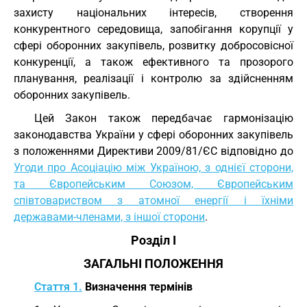
захисту національних інтересів, створення
конкурентного середовища, запобігання корупції у
сфері оборонних закупівель, розвитку добросовісної
конкуренції, а також ефективного та прозорого
планування, реалізації і контролю за здійсненням
оборонних закупівель.
Цей Закон також передбачає гармонізацію
законодавства України у сфері оборонних закупівель
з положеннями Директиви 2009/81/ЄС відповідно до
Угоди про Асоціацію між Україною, з однієї сторони,
та Європейським Союзом, Європейським
співтовариством з атомної енергії і їхніми
державами-членами, з іншої сторони
.
Розділ I
ЗАГАЛЬНІ ПОЛОЖЕННЯ
Стаття 1.
Визначення термінів