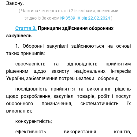
Закону.
( Частина четверта статті 2 із змінами, внесеними
згідно із Законом
№ 3589-IX від 22.02.2024
)
Стаття 3.
Принципи здійснення оборонних
закупівель
1. Оборонні закупівлі здійснюються на основі
таких принципів:
своєчасність та відповідність прийнятим
рішенням щодо захисту національних інтересів
України, забезпечення потреб безпеки і оборони;
послідовність прийняття та виконання рішень
щодо розроблення, закупівлі товарів, робіт і послуг
оборонного призначення, систематичність їх
виконання;
конкурентність;
ефективність використання коштів,