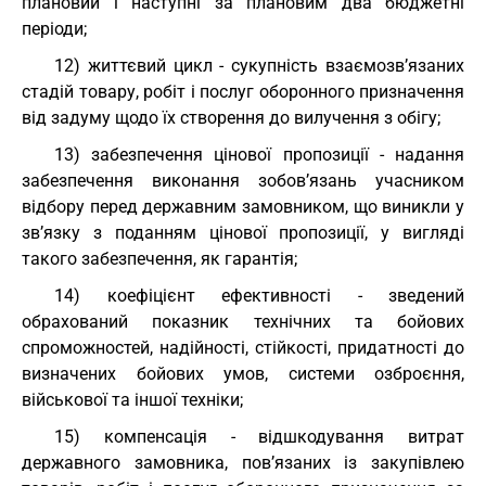
плановий і наступні за плановим два бюджетні
періоди;
12) життєвий цикл - сукупність взаємозв’язаних
стадій товару, робіт і послуг оборонного призначення
від задуму щодо їх створення до вилучення з обігу;
13) забезпечення цінової пропозиції - надання
забезпечення виконання зобов’язань учасником
відбору перед державним замовником, що виникли у
зв’язку з поданням цінової пропозиції, у вигляді
такого забезпечення, як гарантія;
14) коефіцієнт ефективності - зведений
обрахований показник технічних та бойових
спроможностей, надійності, стійкості, придатності до
визначених бойових умов, системи озброєння,
військової та іншої техніки;
15) компенсація - відшкодування витрат
державного замовника, пов’язаних із закупівлею