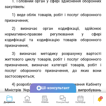
1. Головний орган у сфері здійснення оборонних
закупівель:
1) веде облік товарів, робіт і послуг оборонного
призначення;
2) визначає орган кодифікації, здійснює
нормативно-правове регулювання у сфері
кодифікації та кодифікацію товарів оборонного
призначення;
3) визначає методику розрахунку вартості
життєвого циклу товарів, робіт і послуг оборонного
призначення, визначає категорії товарів, робіт і
послуг оборонного призначення, до яких вони
застосовуються;
4) розробляє та подає на затвердження Кабінету
ШІ-консультант
Міністрів України порядок проведення випробувань
зразків озброєнь та військової техніки;
0
Документи
Головна
Новини
Консультації
Календар
Сервіси
5) розробляє методологію формування потреб на