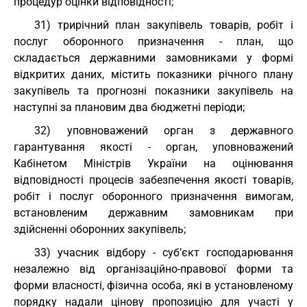
процедур оцінки відповідності;
31) трирічний план закупівель товарів, робіт і
послуг оборонного призначення - план, що
складається державними замовниками у формі
відкритих даних, містить показники річного плану
закупівель та прогнозні показники закупівель на
наступні за плановим два бюджетні періоди;
32) уповноважений орган з державного
гарантування якості - орган, уповноважений
Кабінетом Міністрів України на оцінювання
відповідності процесів забезпечення якості товарів,
робіт і послуг оборонного призначення вимогам,
встановленим державним замовникам при
здійсненні оборонних закупівель;
33) учасник відбору - суб’єкт господарювання
незалежно від організаційно-правової форми та
форми власності, фізична особа, які в установленому
порядку надали цінову пропозицію для участі у