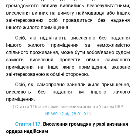
громадського впливу виявились безрезультатними,
виселення винних на вимогу наймодавця або інших
заінтересованих осіб провадиться без надання
іншого жилого приміщення.
Осіб, які підлягають виселенню без надання
іншого жилого приміщення за неможливістю
спільного проживання, може бути зобов'язано судом
замість виселення провести обмін займаного
приміщення на інше жиле приміщення, вказане
заінтересованою в обміні стороною.
Осіб, які самоправно зайняли жиле приміщення,
виселяють без надання їм іншого жилого
приміщення.
( Стаття 116 із змінами, внесеними згідно з Указом ПВР
№ 660-12 від 28.01.91
)
Стаття 117.
Виселення громадян у разі визнання
ордера недійсним