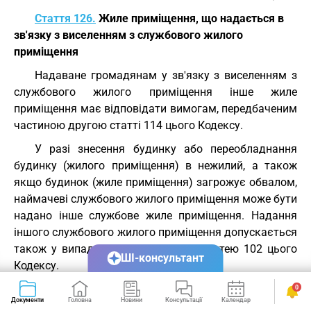
Стаття 126.
Жиле приміщення, що надається в
зв'язку з виселенням з службового жилого
приміщення
Надаване громадянам у зв'язку з виселенням з
службового жилого приміщення інше жиле
приміщення має відповідати вимогам, передбаченим
частиною другою статті 114 цього Кодексу.
У разі знесення будинку або переобладнання
будинку (жилого приміщення) в нежилий, а також
якщо будинок (жиле приміщення) загрожує обвалом,
наймачеві службового жилого приміщення може бути
надано інше службове жиле приміщення. Надання
іншого службового жилого приміщення допускається
також у випадках, передбачених статтею 102 цього
ШІ-консультант
Кодексу.
Стаття 126-1.
Надання народним депутатам
0
Документи
Головна
Новини
Консультації
Календар
Сервіси
України службових жилих приміщень і користування