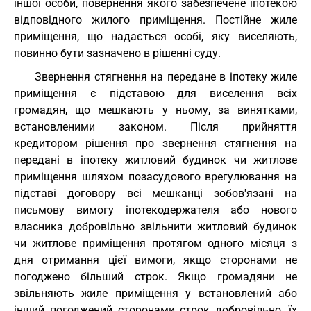
іншої особи, повернення якого забезпечене іпотекою
відповідного жилого приміщення. Постійне жиле
приміщення, що надається особі, яку виселяють,
повинно бути зазначено в рішенні суду.
Звернення стягнення на передане в іпотеку жиле
приміщення є підставою для виселення всіх
громадян, що мешкають у ньому, за винятками,
встановленими законом. Після прийняття
кредитором рішення про звернення стягнення на
передані в іпотеку житловий будинок чи житлове
приміщення шляхом позасудового врегулювання на
підставі договору всі мешканці зобов'язані на
письмову вимогу іпотекодержателя або нового
власника добровільно звільнити житловий будинок
чи житлове приміщення протягом одного місяця з
дня отримання цієї вимоги, якщо сторонами не
погоджено більший строк. Якщо громадяни не
звільняють жиле приміщення у встановлений або
інший погоджений сторонами строк добровільно, їх