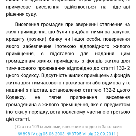
примусове виселення здійснюється на підставі
рішення суду.
Виселення громадян при зверненні стягнення на
жилі приміщення, що були придбані ними за рахунок
кредиту (позики) банку чи іншої особи, повернення
якого забезпечене іпотекою відповідного жилого
приміщення, є підставою для надання цим
громадянам жилих приміщень з фондів житла для
тимчасового проживання відповідно до статті 132- 2
цього Кодексу. Відсутність жилих приміщень з фондів
житла для тимчасового проживання або відмова у їх
наданні з підстав, встановлених статтею 132-2 цього
Кодексу, не тягне припинення виселення
громадянина з жилого приміщення, яке є предметом
іпотеки, у порядку, встановленому частиною третьою
цієї статті.
( Стаття 109 із змінами, внесеними згідно із Законами
№ 898-IV від 05.06.2003
,
№ 3795-VI від 22.09.2011
)