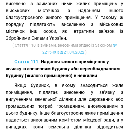
виселено із займаних ними жилих приміщень у
військових містечках з наданням іншого
благоустроєного жилого приміщення. У такому ж
порядку підлягають виселенню з військових
містечок інші особи, які втратили зв’язок із
Збройними Силами України.
( Стаття 110 із змінами, внесеними згідно із Законом
№
2215-IX від 21.04.2022
)
Стаття 111.
Надання жилого приміщення у
зв'язку із знесенням будинку або переобладнанням
будинку (жилого приміщення) в нежилий
Якщо будинок, в якому знаходиться жиле
приміщення, підлягає знесенню у зв'язку з
вилученням земельної ділянки для державних або
громадських потреб, громадянам, виселюваним з
цього будинку, інше благоустроєне жиле приміщення
надається виконавчим комітетом місцевої ради, а у
випадках, коли земельна ділянка відводиться