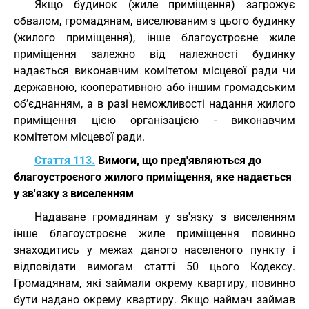
Якщо будинок (жиле приміщення) загрожує
обвалом, громадянам, виселюваним з цього будинку
(жилого приміщення), інше благоустроєне жиле
приміщення залежно від належності будинку
надається виконавчим комітетом місцевої ради чи
державною, кооперативною або іншим громадським
об’єднанням, а в разі неможливості надання жилого
приміщення цією організацією - виконавчим
комітетом місцевої ради.
Стаття 113.
Вимоги, що пред'являються до
благоустроєного жилого приміщення, яке надається
у зв'язку з виселенням
Надаване громадянам у зв'язку з виселенням
інше благоустроєне жиле приміщення повинно
знаходитись у межах даного населеного пункту і
відповідати вимогам статті 50 цього Кодексу.
Громадянам, які займали окрему квартиру, повинно
бути надано окрему квартиру. Якщо наймач займав