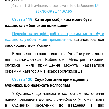
( Стаття 118 із змінами, внесеними згідно із Законом
№
287/95-ВР від 11.07.95
)
Стаття 119.
Категорії осіб, яким може бути
надано службові жилі приміщення
Перелік категорій робітників, яким може бути
надано службові жилі приміщення
, встановлюється
законодавством України.
Відповідно до законодавства України у випадках,
які визначаються Кабінетом Міністрів України,
службові жилі приміщення можуть надаватися
окремим категоріям військовослужбовців.
Стаття 120.
Службові жилі приміщення у
будинках, що належать колгоспам
У будинках, що належать колгоспам, включення
жилих приміщень до числа службових (у тому числі і
в будинках, заселених до введення в дію