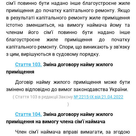
сім'ї повинно бути надано інше благоустроєне жиле
приміщення до початку капітального ремонту. Якщо
в результаті капітального ремонту жиле приміщення
істотно зменшиться, на вимогу наймача йому та
членам його сім'ї повинно бути надано інше
благоустроєне жиле приміщення до початку
капітального ремонту. Спори, що виникають у зв'язку
з цим, вирішуються в судовому порядку.
Стаття 103.
Зміна договору найму жилого
приміщення
Договір найму жилого приміщення може бути
змінено відповідно до вимог законодавства України.
( Стаття 103 в редакції Закону
№ 2215-IX від 21.04.2022
)
Стаття 104.
Зміна договору найму жилого
приміщення на вимогу члена сім'ї наймача
Член сім'ї наймача вправі вимагати, за згодою