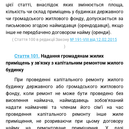
цієї статті, внаслідок яких змінюється площа,
кількість чи склад приміщень у будинках державного
чи громадського житлового фонду, допускається за
письмовою згодою наймодавця (орендодавця), якщо
інше не передбачено договором найму (оренди).
( Стаття 100 в редакції Закону
№ 191-VIII від 12.02.2015
)
Стаття 101.
Надання громадянам жилих
приміщень у зв'язку з капітальним ремонтом жилого
будинку
При проведенні капітального ремонту жилого
будинку державного або громадського житлового
фонду, коли ремонт не може бути проведено без
виселення наймача, наймодавець зобов'язаний
надати наймачеві та членам його сім'ї на час
проведення капітального ремонту інше жиле
приміщення, не розриваючи при цьому договору
найму на ремонтоване приміщення. У разі