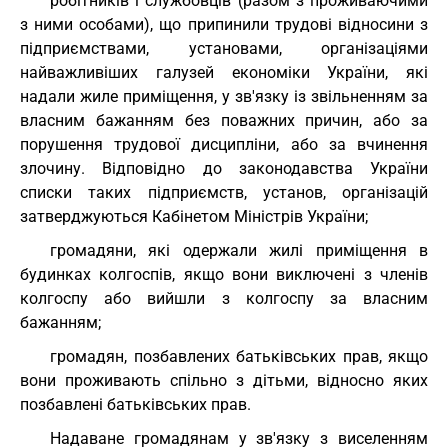
робітників і службовців (разом з проживаючими
з ними особами), що припинили трудові відносини з
підприємствами, установами, організаціями
найважливіших галузей економіки України, які
надали жиле приміщення, у зв'язку із звільненням за
власним бажанням без поважних причин, або за
порушення трудової дисципліни, або за вчинення
злочину. Відповідно до законодавства України
списки таких підприємств, установ, організацій
затверджуються Кабінетом Міністрів України;
громадяни, які одержали жилі приміщення в
будинках колгоспів, якщо вони виключені з членів
колгоспу або вийшли з колгоспу за власним
бажанням;
громадян, позбавлених батьківських прав, якщо
вони проживають спільно з дітьми, відносно яких
позбавлені батьківських прав.
Надаване громадянам у зв'язку з виселенням