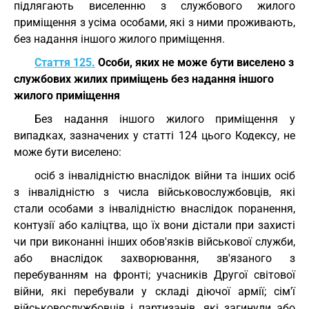
підлягають виселенню з службового жилого
приміщення з усіма особами, які з ними проживають,
без надання іншого жилого приміщення.
Стаття 125.
Особи, яких не може бути виселено з
службових жилих приміщень без надання іншого
жилого приміщення
Без надання іншого жилого приміщення у
випадках, зазначених у статті 124 цього Кодексу, не
може бути виселено:
осіб з інвалідністю внаслідок війни та інших осіб
з інвалідністю з числа військовослужбовців, які
стали особами з інвалідністю внаслідок поранення,
контузії або каліцтва, що їх вони дістали при захисті
чи при виконанні інших обов'язків військової служби,
або внаслідок захворювання, зв'язаного з
перебуванням на фронті; учасників Другої світової
війни, які перебували у складі діючої армії; сім'ї
військовослужбовців і партизанів, які загинули або