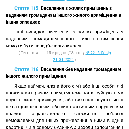
Стаття 115.
Виселення з жилих приміщень з
наданням громадянам іншого жилого приміщення в
інших випадках
Інші випадки виселення з жилих приміщень з
наданням громадянам іншого жилого приміщення
можуть бути передбачені законом.
( Текст статті 115 в редакції Закону
№ 2215-IX від
21.04.2022
)
Стаття 116.
Виселення без надання громадянам
іншого жилого приміщення
Якщо наймач, члени його сім'ї або інші особи, які
проживають разом з ним, систематично руйнують чи
псують жиле приміщення, або використовують його
не за призначенням, або систематичним порушенням
правил соціалістичного співжиття роблять
неможливим для інших проживання з ними в одній
квартирі чи в одному будинку, а заходи запобігання і