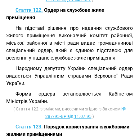
Стаття 122.
Ордер на службове жиле
приміщення
На підставі рішення про надання службового
жилого приміщення виконавчий комітет районної,
міської, районної в місті ради видає громадянинові
спеціальний ордер, який є єдиною підставою для
вселення у надане службове жиле приміщення.
Народному депутату України спеціальний ордер
видається Управлінням справами Верховної Ради
України.
Форма ордера встановлюється Кабінетом
Міністрів України.
( Стаття 122 із змінами, внесеними згідно із Законом
№
287/95-ВР від 11.07.95
)
Стаття 123.
Порядок користування службовими
жилими приміщеннями