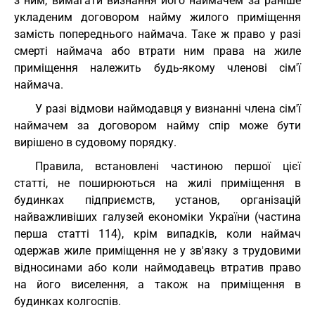
з ним, вимагати визнання його наймачем за раніше
укладеним договором найму жилого приміщення
замість попереднього наймача. Таке ж право у разі
смерті наймача або втрати ним права на жиле
приміщення належить будь-якому членові сім'ї
наймача.
У разі відмови наймодавця у визнанні члена сім'ї
наймачем за договором найму спір може бути
вирішено в судовому порядку.
Правила, встановлені частиною першої цієї
статті, не поширюються на жилі приміщення в
будинках підприємств, установ, організацій
найважливіших галузей економіки України (частина
перша статті 114), крім випадків, коли наймач
одержав жиле приміщення не у зв'язку з трудовими
відносинами або коли наймодавець втратив право
на його виселення, а також на приміщення в
будинках колгоспів.