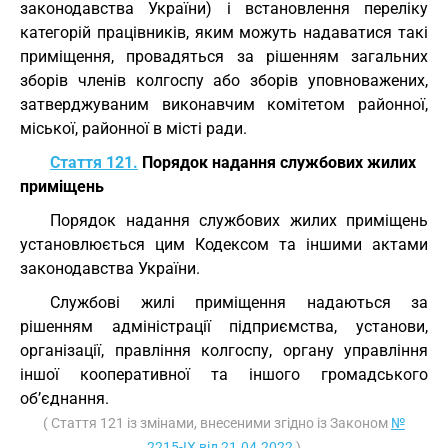
законодавства України) і встановлення переліку
категорій працівників, яким можуть надаватися такі
приміщення, провадяться за рішенням загальних
зборів членів колгоспу або зборів уповноважених,
затверджуваним виконавчим комітетом районної,
міської, районної в місті ради.
Стаття 121.
Порядок надання службових жилих
приміщень
Порядок надання службових жилих приміщень
установлюється цим Кодексом та іншими актами
законодавства України.
Службові жилі приміщення надаються за
рішенням адміністрації підприємства, установи,
організації, правління колгоспу, органу управління
іншої кооперативної та іншого громадського
об’єднання.
( Стаття 121 із змінами, внесеними згідно із Законом
№
2215-IX від 21.04.2022
)