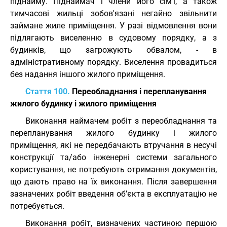
піднайму. Піднаймач і члени його сім'ї, а також
тимчасові жильці зобов'язані негайно звільнити
займане жиле приміщення. У разі відмовлення вони
підлягають виселенню в судовому порядку, а з
будинків, що загрожують обвалом, - в
адміністративному порядку. Виселення провадиться
без надання іншого жилого приміщення.
Стаття 100.
Переобладнання і перепланування
жилого будинку і жилого приміщення
Виконання наймачем робіт з переобладнання та
перепланування жилого будинку і жилого
приміщення, які не передбачають втручання в несучі
конструкції та/або інженерні системи загального
користування, не потребують отримання документів,
що дають право на їх виконання. Після завершення
зазначених робіт введення об’єкта в експлуатацію не
потребується.
Виконання робіт, визначених частиною першою