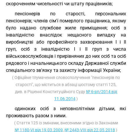
скороченням чисельності чи штату працівників;
пенсіонерів по старості, персональних
пенсіонерів; членів сім'ї померлого працівника, якому
було надано службове жиле приміщення; осіб з
інвалідністю внаслідок нещасного випадку на
виробництві або професійного захворювання I і II
груп, осіб з інвалідністю I і II груп з числа
військовослужбовців і прирівняних до них осіб та осіб
рядового і начальницького складу Державної служби
спеціального зв'язку та захисту інформації України;
( Офіційне тлумачення словосполучення "пенсіонерів по
старості", що міститься в абзаці шостому статті 125,
див. в Рішенні Конституційного Суду
№ 6-рп/2014 від
11.06.2014
)
одиноких осіб з неповнолітніми дітьми, які
проживають разом з ними.
( Стаття 125 із змінами, внесеними згідно із Законами
№ 1180-VI від 19.03.2009
,
№ 2443-VIII від 22.05.2018
)