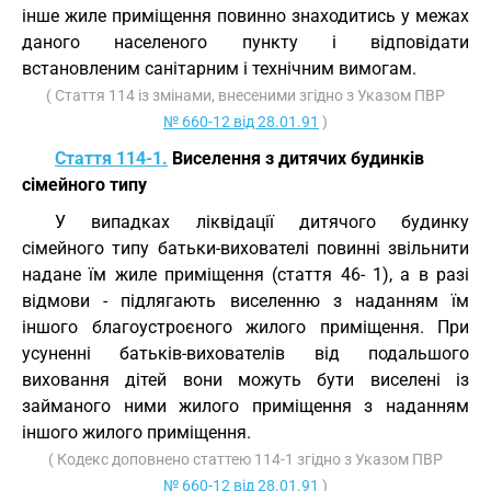
інше жиле приміщення повинно знаходитись у межах
даного населеного пункту і відповідати
встановленим санітарним і технічним вимогам.
( Стаття 114 із змінами, внесеними згідно з Указом ПВР
№ 660-12 від 28.01.91
)
Стаття 114-1.
Виселення з дитячих будинків
сімейного типу
У випадках ліквідації дитячого будинку
сімейного типу батьки-вихователі повинні звільнити
надане їм жиле приміщення (стаття 46- 1), а в разі
відмови - підлягають виселенню з наданням їм
іншого благоустроєного жилого приміщення. При
усуненні батьків-вихователів від подальшого
виховання дітей вони можуть бути виселені із
займаного ними жилого приміщення з наданням
іншого жилого приміщення.
( Кодекс доповнено статтею 114-1 згідно з Указом ПВР
№ 660-12 від 28.01.91
)