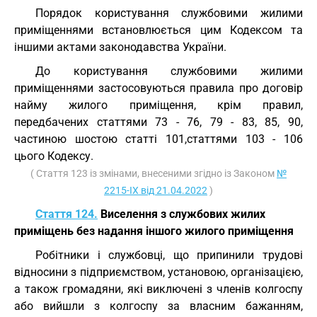
Порядок користування службовими жилими
приміщеннями встановлюється цим Кодексом та
іншими актами законодавства України.
До користування службовими жилими
приміщеннями застосовуються правила про договір
найму жилого приміщення, крім правил,
передбачених статтями 73 - 76, 79 - 83, 85, 90,
частиною шостою статті 101,статтями 103 - 106
цього Кодексу.
( Стаття 123 із змінами, внесеними згідно із Законом
№
2215-IX від 21.04.2022
)
Стаття 124.
Виселення з службових жилих
приміщень без надання іншого жилого приміщення
Робітники і службовці, що припинили трудові
відносини з підприємством, установою, організацією,
а також громадяни, які виключені з членів колгоспу
або вийшли з колгоспу за власним бажанням,