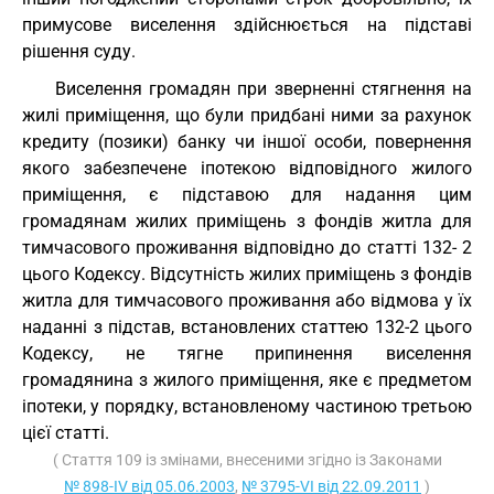
примусове виселення здійснюється на підставі
рішення суду.
Виселення громадян при зверненні стягнення на
жилі приміщення, що були придбані ними за рахунок
кредиту (позики) банку чи іншої особи, повернення
якого забезпечене іпотекою відповідного жилого
приміщення, є підставою для надання цим
громадянам жилих приміщень з фондів житла для
тимчасового проживання відповідно до статті 132- 2
цього Кодексу. Відсутність жилих приміщень з фондів
житла для тимчасового проживання або відмова у їх
наданні з підстав, встановлених статтею 132-2 цього
Кодексу, не тягне припинення виселення
громадянина з жилого приміщення, яке є предметом
іпотеки, у порядку, встановленому частиною третьою
цієї статті.
( Стаття 109 із змінами, внесеними згідно із Законами
№ 898-IV від 05.06.2003
,
№ 3795-VI від 22.09.2011
)