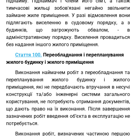
піднайму. Піднаймач і члени його сім'ї, а також
тимчасові жильці зобов'язані негайно звільнити
займане жиле приміщення. У разі відмовлення вони
підлягають виселенню в судовому порядку, а з
будинків, що загрожують обвалом, - в
адміністративному порядку. Виселення провадиться
без надання іншого жилого приміщення.
Стаття 100.
Переобладнання і перепланування
жилого будинку і жилого приміщення
Виконання наймачем робіт з переобладнання та
перепланування жилого будинку і жилого
приміщення, які не передбачають втручання в несучі
конструкції та/або інженерні системи загального
користування, не потребують отримання документів,
що дають право на їх виконання. Після завершення
зазначених робіт введення об’єкта в експлуатацію не
потребується.
Виконання робіт, визначених частиною першою