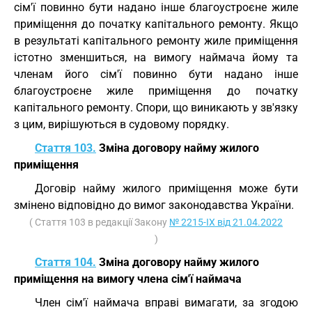
сім'ї повинно бути надано інше благоустроєне жиле
приміщення до початку капітального ремонту. Якщо
в результаті капітального ремонту жиле приміщення
істотно зменшиться, на вимогу наймача йому та
членам його сім'ї повинно бути надано інше
благоустроєне жиле приміщення до початку
капітального ремонту. Спори, що виникають у зв'язку
з цим, вирішуються в судовому порядку.
Стаття 103.
Зміна договору найму жилого
приміщення
Договір найму жилого приміщення може бути
змінено відповідно до вимог законодавства України.
( Стаття 103 в редакції Закону
№ 2215-IX від 21.04.2022
)
Стаття 104.
Зміна договору найму жилого
приміщення на вимогу члена сім'ї наймача
Член сім'ї наймача вправі вимагати, за згодою