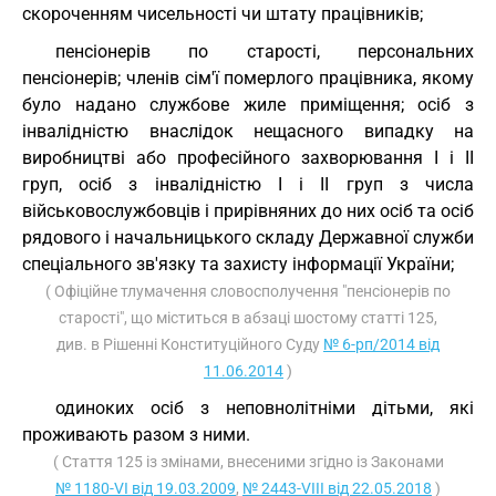
скороченням чисельності чи штату працівників;
пенсіонерів по старості, персональних
пенсіонерів; членів сім'ї померлого працівника, якому
було надано службове жиле приміщення; осіб з
інвалідністю внаслідок нещасного випадку на
виробництві або професійного захворювання I і II
груп, осіб з інвалідністю I і II груп з числа
військовослужбовців і прирівняних до них осіб та осіб
рядового і начальницького складу Державної служби
спеціального зв'язку та захисту інформації України;
( Офіційне тлумачення словосполучення "пенсіонерів по
старості", що міститься в абзаці шостому статті 125,
див. в Рішенні Конституційного Суду
№ 6-рп/2014 від
11.06.2014
)
одиноких осіб з неповнолітніми дітьми, які
проживають разом з ними.
( Стаття 125 із змінами, внесеними згідно із Законами
№ 1180-VI від 19.03.2009
,
№ 2443-VIII від 22.05.2018
)