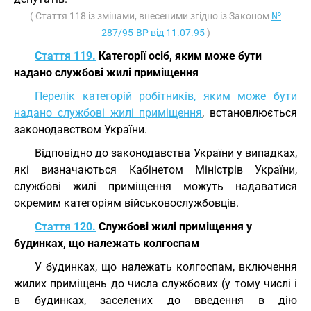
( Стаття 118 із змінами, внесеними згідно із Законом
№
287/95-ВР від 11.07.95
)
Стаття 119.
Категорії осіб, яким може бути
надано службові жилі приміщення
Перелік категорій робітників, яким може бути
надано службові жилі приміщення
, встановлюється
законодавством України.
Відповідно до законодавства України у випадках,
які визначаються Кабінетом Міністрів України,
службові жилі приміщення можуть надаватися
окремим категоріям військовослужбовців.
Стаття 120.
Службові жилі приміщення у
будинках, що належать колгоспам
У будинках, що належать колгоспам, включення
жилих приміщень до числа службових (у тому числі і
в будинках, заселених до введення в дію