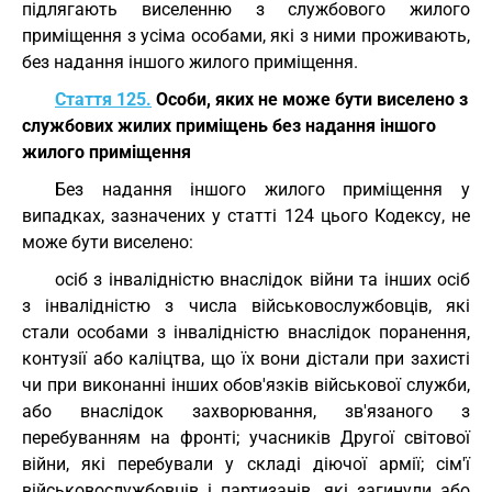
підлягають виселенню з службового жилого
приміщення з усіма особами, які з ними проживають,
без надання іншого жилого приміщення.
Стаття 125.
Особи, яких не може бути виселено з
службових жилих приміщень без надання іншого
жилого приміщення
Без надання іншого жилого приміщення у
випадках, зазначених у статті 124 цього Кодексу, не
може бути виселено:
осіб з інвалідністю внаслідок війни та інших осіб
з інвалідністю з числа військовослужбовців, які
стали особами з інвалідністю внаслідок поранення,
контузії або каліцтва, що їх вони дістали при захисті
чи при виконанні інших обов'язків військової служби,
або внаслідок захворювання, зв'язаного з
перебуванням на фронті; учасників Другої світової
війни, які перебували у складі діючої армії; сім'ї
військовослужбовців і партизанів, які загинули або