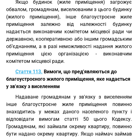
Якщо будинок (жиле приміщення) загрожує
обвалом, громадянам, виселюваним з цього будинку
(жилого приміщення), інше благоустроєне жиле
приміщення залежно від належності будинку
надається виконавчим комітетом місцевої ради чи
державною, кооперативною або іншим громадським
об’єднанням, а в разі неможливості надання жилого
приміщення цією організацією - виконавчим
комітетом місцевої ради.
Стаття 113.
Вимоги, що пред'являються до
благоустроєного жилого приміщення, яке надається
у зв'язку з виселенням
Надаване громадянам у зв'язку з виселенням
інше благоустроєне жиле приміщення повинно
знаходитись у межах даного населеного пункту і
відповідати вимогам статті 50 цього Кодексу.
Громадянам, які займали окрему квартиру, повинно
бути надано окрему квартиру. Якщо наймач займав