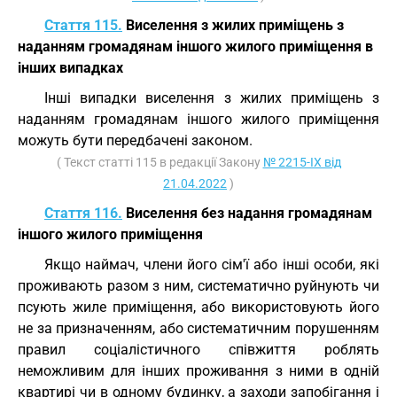
Стаття 115.
Виселення з жилих приміщень з
наданням громадянам іншого жилого приміщення в
інших випадках
Інші випадки виселення з жилих приміщень з
наданням громадянам іншого жилого приміщення
можуть бути передбачені законом.
( Текст статті 115 в редакції Закону
№ 2215-IX від
21.04.2022
)
Стаття 116.
Виселення без надання громадянам
іншого жилого приміщення
Якщо наймач, члени його сім'ї або інші особи, які
проживають разом з ним, систематично руйнують чи
псують жиле приміщення, або використовують його
не за призначенням, або систематичним порушенням
правил соціалістичного співжиття роблять
неможливим для інших проживання з ними в одній
квартирі чи в одному будинку, а заходи запобігання і