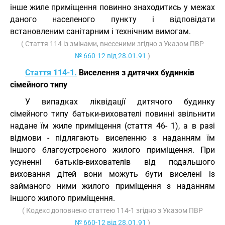
інше жиле приміщення повинно знаходитись у межах
даного населеного пункту і відповідати
встановленим санітарним і технічним вимогам.
( Стаття 114 із змінами, внесеними згідно з Указом ПВР
№ 660-12 від 28.01.91
)
Стаття 114-1.
Виселення з дитячих будинків
сімейного типу
У випадках ліквідації дитячого будинку
сімейного типу батьки-вихователі повинні звільнити
надане їм жиле приміщення (стаття 46- 1), а в разі
відмови - підлягають виселенню з наданням їм
іншого благоустроєного жилого приміщення. При
усуненні батьків-вихователів від подальшого
виховання дітей вони можуть бути виселені із
займаного ними жилого приміщення з наданням
іншого жилого приміщення.
( Кодекс доповнено статтею 114-1 згідно з Указом ПВР
№ 660-12 від 28.01.91
)