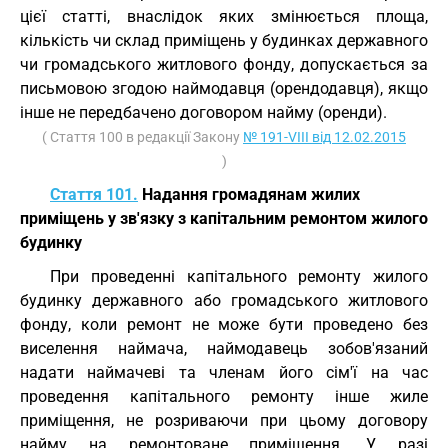
цієї статті, внаслідок яких змінюється площа,
кількість чи склад приміщень у будинках державного
чи громадського житлового фонду, допускається за
письмовою згодою наймодавця (орендодавця), якщо
інше не передбачено договором найму (оренди).
( Стаття 100 в редакції Закону
№ 191-VIII від 12.02.2015
)
Стаття 101.
Надання громадянам жилих
приміщень у зв'язку з капітальним ремонтом жилого
будинку
При проведенні капітального ремонту жилого
будинку державного або громадського житлового
фонду, коли ремонт не може бути проведено без
виселення наймача, наймодавець зобов'язаний
надати наймачеві та членам його сім'ї на час
проведення капітального ремонту інше жиле
приміщення, не розриваючи при цьому договору
найму на ремонтоване приміщення. У разі