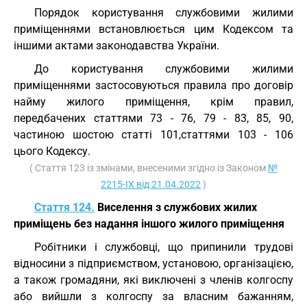
Порядок користування службовими жилими
приміщеннями встановлюється цим Кодексом та
іншими актами законодавства України.
До користування службовими жилими
приміщеннями застосовуються правила про договір
найму жилого приміщення, крім правил,
передбачених статтями 73 - 76, 79 - 83, 85, 90,
частиною шостою статті 101,статтями 103 - 106
цього Кодексу.
( Стаття 123 із змінами, внесеними згідно із Законом
№
2215-IX від 21.04.2022
)
Стаття 124.
Виселення з службових жилих
приміщень без надання іншого жилого приміщення
Робітники і службовці, що припинили трудові
відносини з підприємством, установою, організацією,
а також громадяни, які виключені з членів колгоспу
або вийшли з колгоспу за власним бажанням,