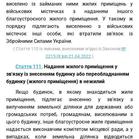
виселено із займаних ними жилих приміщень у
військових містечках з наданням іншого
благоустроєного жилого приміщення. У такому ж
порядку підлягають виселенню з військових
містечок інші особи, які втратили зв’язок із
Збройними Силами України.
( Стаття 110 із змінами, внесеними згідно із Законом
№
2215-IX від 21.04.2022
)
Стаття 111.
Надання жилого приміщення у
зв'язку із знесенням будинку або переобладнанням
будинку (жилого приміщення) в нежилий
Якщо будинок, в якому знаходиться жиле
приміщення, підлягає знесенню у зв'язку з
вилученням земельної ділянки для державних або
громадських потреб, громадянам, виселюваним з
цього будинку, інше благоустроєне жиле приміщення
надається виконавчим комітетом місцевої ради, а у
випадках, коли земельна ділянка відводиться