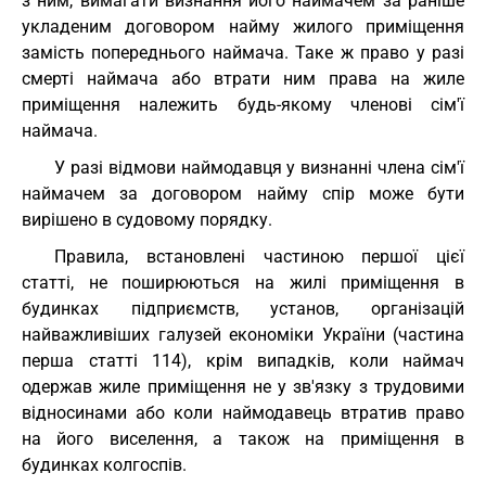
з ним, вимагати визнання його наймачем за раніше
укладеним договором найму жилого приміщення
замість попереднього наймача. Таке ж право у разі
смерті наймача або втрати ним права на жиле
приміщення належить будь-якому членові сім'ї
наймача.
У разі відмови наймодавця у визнанні члена сім'ї
наймачем за договором найму спір може бути
вирішено в судовому порядку.
Правила, встановлені частиною першої цієї
статті, не поширюються на жилі приміщення в
будинках підприємств, установ, організацій
найважливіших галузей економіки України (частина
перша статті 114), крім випадків, коли наймач
одержав жиле приміщення не у зв'язку з трудовими
відносинами або коли наймодавець втратив право
на його виселення, а також на приміщення в
будинках колгоспів.