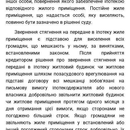
іншої особи, повернення якого забезпечене іпотекою
відповідного жилого приміщення. Постійне жиле
приміщення, що надається особі, яку виселяють,
повинно бути зазначено в рішенні суду.
Звернення стягнення на передане в іпотеку жиле
приміщення є підставою для виселення всіх
громадян, що мешкають у ньому, за винятками,
встановленими законом. Після прийняття
кредитором рішення про звернення стягнення на
передані в іпотеку житловий будинок чи житлове
приміщення шляхом позасудового врегулювання на
підставі договору всі мешканці зобов'язані на
письмову вимогу іпотекодержателя або нового
власника добровільно звільнити житловий будинок
чи житлове приміщення протягом одного місяця з
дня отримання цієї вимоги, якщо сторонами не
погоджено більший строк. Якщо громадяни не
звільняють жиле приміщення у встановлений або
інший погоджений сторонами строк добровільно, їх