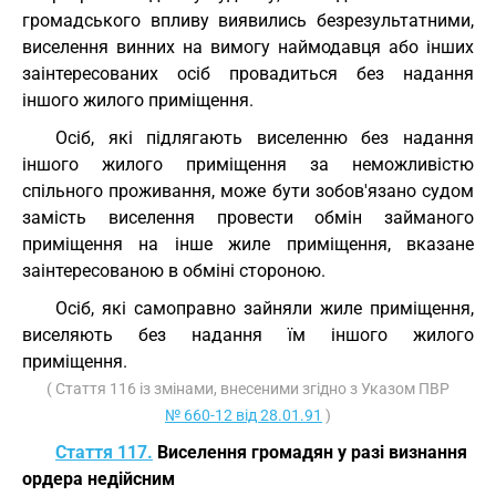
громадського впливу виявились безрезультатними,
виселення винних на вимогу наймодавця або інших
заінтересованих осіб провадиться без надання
іншого жилого приміщення.
Осіб, які підлягають виселенню без надання
іншого жилого приміщення за неможливістю
спільного проживання, може бути зобов'язано судом
замість виселення провести обмін займаного
приміщення на інше жиле приміщення, вказане
заінтересованою в обміні стороною.
Осіб, які самоправно зайняли жиле приміщення,
виселяють без надання їм іншого жилого
приміщення.
( Стаття 116 із змінами, внесеними згідно з Указом ПВР
№ 660-12 від 28.01.91
)
Стаття 117.
Виселення громадян у разі визнання
ордера недійсним