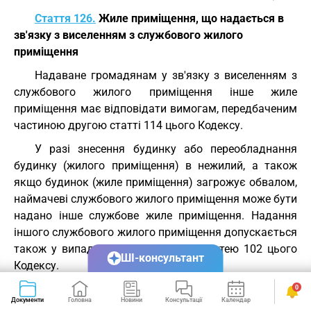
Стаття 126.
Жиле приміщення, що надається в
зв'язку з виселенням з службового жилого
приміщення
Надаване громадянам у зв'язку з виселенням з
службового жилого приміщення інше жиле
приміщення має відповідати вимогам, передбаченим
частиною другою статті 114 цього Кодексу.
У разі знесення будинку або переобладнання
будинку (жилого приміщення) в нежилий, а також
якщо будинок (жиле приміщення) загрожує обвалом,
наймачеві службового жилого приміщення може бути
надано інше службове жиле приміщення. Надання
іншого службового жилого приміщення допускається
також у випадках, передбачених статтею 102 цього
ШІ-консультант
Кодексу.
Стаття 126-1.
Надання народним депутатам
0
Документи
Головна
Новини
Консультації
Календар
Сервіси
України службових жилих приміщень і користування