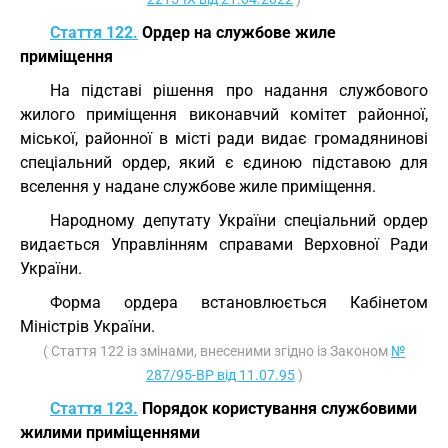
Стаття 122.
Ордер на службове жиле
приміщення
На підставі рішення про надання службового
жилого приміщення виконавчий комітет районної,
міської, районної в місті ради видає громадянинові
спеціальний ордер, який є єдиною підставою для
вселення у надане службове жиле приміщення.
Народному депутату України спеціальний ордер
видається Управлінням справами Верховної Ради
України.
Форма ордера встановлюється Кабінетом
Міністрів України.
( Стаття 122 із змінами, внесеними згідно із Законом
№
287/95-ВР від 11.07.95
)
Стаття 123.
Порядок користування службовими
жилими приміщеннями