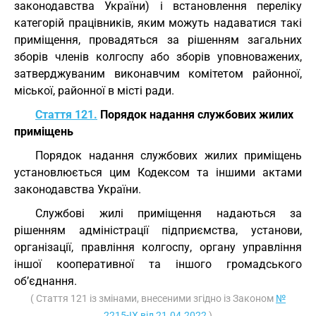
законодавства України) і встановлення переліку
категорій працівників, яким можуть надаватися такі
приміщення, провадяться за рішенням загальних
зборів членів колгоспу або зборів уповноважених,
затверджуваним виконавчим комітетом районної,
міської, районної в місті ради.
Стаття 121.
Порядок надання службових жилих
приміщень
Порядок надання службових жилих приміщень
установлюється цим Кодексом та іншими актами
законодавства України.
Службові жилі приміщення надаються за
рішенням адміністрації підприємства, установи,
організації, правління колгоспу, органу управління
іншої кооперативної та іншого громадського
об’єднання.
( Стаття 121 із змінами, внесеними згідно із Законом
№
2215-IX від 21.04.2022
)