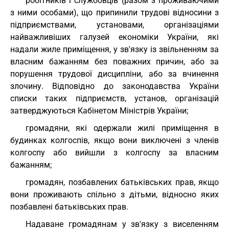
робітників і службовців (разом з проживаючими
з ними особами), що припинили трудові відносини з
підприємствами, установами, організаціями
найважливіших галузей економіки України, які
надали жиле приміщення, у зв'язку із звільненням за
власним бажанням без поважних причин, або за
порушення трудової дисципліни, або за вчинення
злочину. Відповідно до законодавства України
списки таких підприємств, установ, організацій
затверджуються Кабінетом Міністрів України;
громадяни, які одержали жилі приміщення в
будинках колгоспів, якщо вони виключені з членів
колгоспу або вийшли з колгоспу за власним
бажанням;
громадян, позбавлених батьківських прав, якщо
вони проживають спільно з дітьми, відносно яких
позбавлені батьківських прав.
Надаване громадянам у зв'язку з виселенням