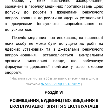
Особи, у яких визначено захворювання,
зазначене в переліку медичних протипоказань щодо
допуску до роботи з джерелами іонізуючого
випромінювання, до роботи на ядерних установках і
з джерелами іонізуючого випромінювання не
допускаються.
Перелік медичних протипоказань, за наявності
яких особу не може бути допущено до робіт на
ядерних установках та з джерелами іонізуючого
випромінювання, встановлюється центральним
органом виконавчої влади, що забезпечує
формування державної політики у сфері охорони
здоров’я.
( Частина третя статті 36 із змінами, внесеними згідно із
Законом
№ 5460-VI від 16.10.2012
)
Розділ VI
РОЗМІЩЕННЯ, БУДІВНИЦТВО, ВВЕДЕННЯ В
ЕКСПЛУАТАЦІЮ І ЗНЯТТЯ З ЕКСПЛУАТАЦІЇ