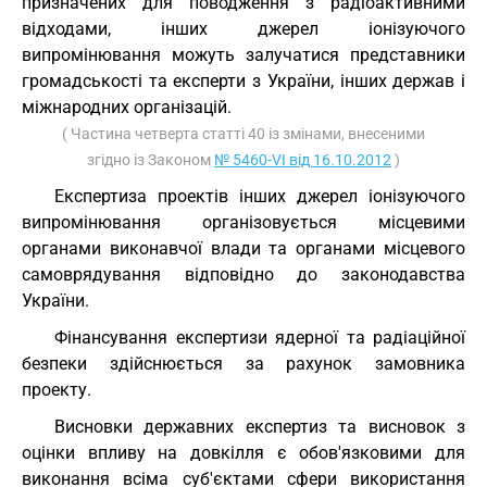
призначених для поводження з радіоактивними
відходами, інших джерел іонізуючого
випромінювання можуть залучатися представники
громадськості та експерти з України, інших держав і
міжнародних організацій.
( Частина четверта статті 40 із змінами, внесеними
згідно із Законом
№ 5460-VI від 16.10.2012
)
Експертиза проектів інших джерел іонізуючого
випромінювання організовується місцевими
органами виконавчої влади та органами місцевого
самоврядування відповідно до законодавства
України.
Фінансування експертизи ядерної та радіаційної
безпеки здійснюється за рахунок замовника
проекту.
Висновки державних експертиз та висновок з
оцінки впливу на довкілля є обов'язковими для
виконання всіма суб'єктами сфери використання