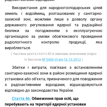
Використання для народногосподарських цілей
земель і водоймищ, розташованих у санітарно-
захисній зоні, можливе лише з дозволу органу
державного регулювання ядерної та радіаційної
безпеки за погодженням з експлуатуючою
організацією за умови обов'язкового проведення
радіологічного контролю продукції, яка
виробляється.
( Частина шоста статті 45 із змінами, внесеними згідно
із Законом
№ 5460-VI від 16.10.2012
)
Збитки і витрати, пов'язані з встановленням
санітарно-захисної зони в районі розміщення ядерної
установки або об'єкта, призначеного для поводження
з радіоактивними відходами, відшкодовуються
відповідно до законодавства України.
Стаття 46.
Обмеження прав осіб, що
перебувають на території ядерної установки