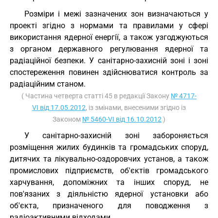
Розміри і межі зазначених зон визначаються у
проекті згідно з нормами та правилами у сфері
використання ядерної енергії, а також узгоджуються
з органом державного регулювання ядерної та
радіаційної безпеки. У санітарно-захисній зоні і зоні
спостереження повинен здійснюватися контроль за
радіаційним станом.
( Частина четверта статті 45 в редакції Закону
№ 4717-
VI від 17.05.2012
, із змінами, внесеними згідно із
Законом
№ 5460-VI від 16.10.2012
)
У санітарно-захисній зоні забороняється
розміщення жилих будинків та громадських споруд,
дитячих та лікувально-оздоровчих установ, а також
промислових підприємств, об'єктів громадського
харчування, допоміжних та інших споруд, не
пов'язаних з діяльністю ядерної установки або
об'єкта, призначеного для поводження з
радіоактивними відходами.