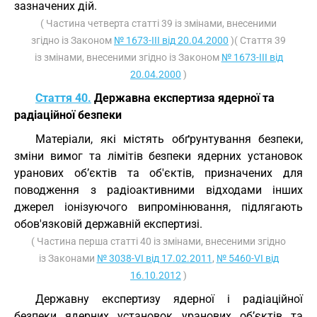
зазначених дій.
( Частина четверта статті 39 із змінами, внесеними
згідно із Законом
№ 1673-III від 20.04.2000
)( Стаття 39
із змінами, внесеними згідно із Законом
№ 1673-III від
20.04.2000
)
Стаття 40.
Державна експертиза ядерної та
радіаційної безпеки
Матеріали, які містять обґрунтування безпеки,
зміни вимог та лімітів безпеки ядерних установок
уранових об’єктів та об'єктів, призначених для
поводження з радіоактивними відходами інших
джерел іонізуючого випромінювання, підлягають
обов'язковій державній експертизі.
( Частина перша статті 40 із змінами, внесеними згідно
із Законами
№ 3038-VI від 17.02.2011
,
№ 5460-VI від
16.10.2012
)
Державну експертизу ядерної і радіаційної
безпеки ядерних установок уранових об’єктів та