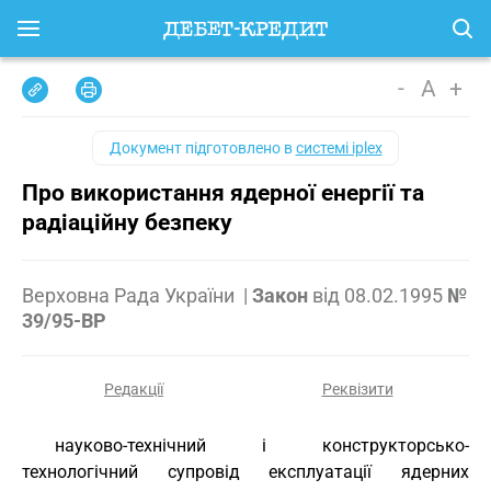
-
A
+
Документ підготовлено в
системі iplex
Про використання ядерної енергії та
радіаційну безпеку
Верховна Рада України
|
Закон
від
08.02.1995
№
39/95-ВР
Редакції
Реквізити
науково-технічний і конструкторсько-
технологічний супровід експлуатації ядерних