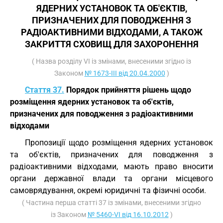
ЯДЕРНИХ УСТАНОВОК ТА ОБ'ЄКТІВ,
ПРИЗНАЧЕНИХ ДЛЯ ПОВОДЖЕННЯ З
РАДІОАКТИВНИМИ ВІДХОДАМИ, А ТАКОЖ
ЗАКРИТТЯ СХОВИЩ ДЛЯ ЗАХОРОНЕННЯ
( Назва розділу VI із змінами, внесеними згідно із
Законом
№ 1673-III від 20.04.2000
)
Стаття 37.
Порядок прийняття рішень щодо
розміщення ядерних установок та об'єктів,
призначених для поводження з радіоактивними
відходами
Пропозиції щодо розміщення ядерних установок
та об'єктів, призначених для поводження з
радіоактивними відходами, мають право вносити
органи державної влади та органи місцевого
самоврядування, окремі юридичні та фізичні особи.
( Частина перша статті 37 із змінами, внесеними згідно
із Законом
№ 5460-VI від 16.10.2012
)