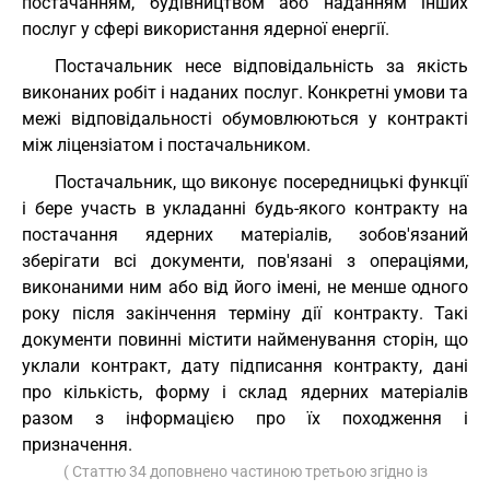
постачанням, будівництвом або наданням інших
послуг у сфері використання ядерної енергії.
Постачальник несе відповідальність за якість
виконаних робіт і наданих послуг. Конкретні умови та
межі відповідальності обумовлюються у контракті
між ліцензіатом і постачальником.
Постачальник, що виконує посередницькі функції
і бере участь в укладанні будь-якого контракту на
постачання ядерних матеріалів, зобов'язаний
зберігати всі документи, пов'язані з операціями,
виконаними ним або від його імені, не менше одного
року після закінчення терміну дії контракту. Такі
документи повинні містити найменування сторін, що
уклали контракт, дату підписання контракту, дані
про кількість, форму і склад ядерних матеріалів
разом з інформацією про їх походження і
призначення.
( Статтю 34 доповнено частиною третьою згідно із