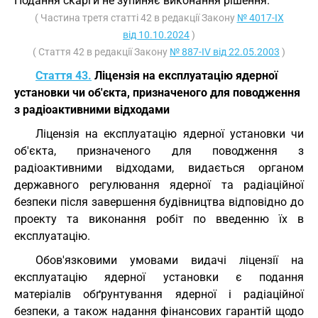
Подання скарги не зупиняє виконання рішення.
( Частина третя статті 42 в редакції Закону
№ 4017-IX
від 10.10.2024
)
( Стаття 42 в редакції Закону
№ 887-IV від 22.05.2003
)
Стаття 43.
Ліцензія на експлуатацію ядерної
установки чи об'єкта, призначеного для поводження
з радіоактивними відходами
Ліцензія на експлуатацію ядерної установки чи
об'єкта, призначеного для поводження з
радіоактивними відходами, видається органом
державного регулювання ядерної та радіаційної
безпеки після завершення будівництва відповідно до
проекту та виконання робіт по введенню їх в
експлуатацію.
Обов'язковими умовами видачі ліцензії на
експлуатацію ядерної установки є подання
матеріалів обґрунтування ядерної і радіаційної
безпеки, а також надання фінансових гарантій щодо