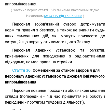
випромінювання.
( Частина перша статті 35 із змінами, внесеними згідно
із Законом
№ 747-IV від 15.05.2003
)
Персонал зобов'язаний суворо дотримувати
норм та правил з безпеки, а також не вчиняти будь-
яких самочинних дій, які можуть призвести до
ситуацій, що порушують вимоги цього Закону.
Персонал ядерних установок та об'єктів,
призначених для поводження з радіоактивними
відходами, не має права на страйки.
Стаття 36.
Обмеження за станом здоров'я для
персоналу ядерних установок та джерел іонізуючого
випромінювання
Персонал повинен проходити обов'язкові медичні
огляди (попередній - під час прийняття на роботу і
періодичні - протягом трудової діяльності).