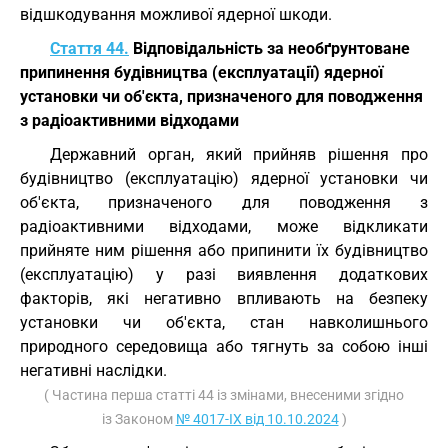
відшкодування можливої ядерної шкоди.
Стаття 44.
Відповідальність за необґрунтоване
припинення будівництва (експлуатації) ядерної
установки чи об'єкта, призначеного для поводження
з радіоактивними відходами
Державний орган, який прийняв рішення про
будівництво (експлуатацію) ядерної установки чи
об'єкта, призначеного для поводження з
радіоактивними відходами, може відкликати
прийняте ним рішення або припинити їх будівництво
(експлуатацію) у разі виявлення додаткових
факторів, які негативно впливають на безпеку
установки чи об'єкта, стан навколишнього
природного середовища або тягнуть за собою інші
негативні наслідки.
( Частина перша статті 44 із змінами, внесеними згідно
із Законом
№ 4017-IX від 10.10.2024
)