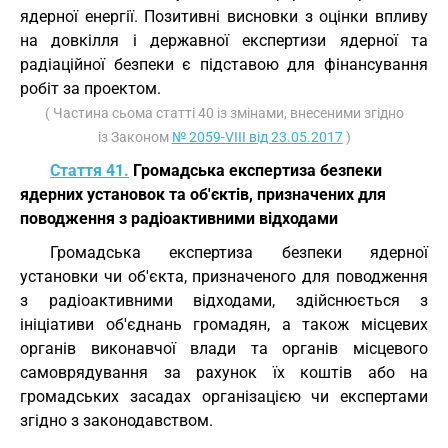
ядерної енергії. Позитивні висновки з оцінки впливу
на довкілля і державної експертизи ядерної та
радіаційної безпеки є підставою для фінансування
робіт за проектом.
( Частина сьома статті 40 із змінами, внесеними згідно
із Законом
№ 2059-VIII від 23.05.2017
)
Стаття 41.
Громадська експертиза безпеки
ядерних установок та об'єктів, призначених для
поводження з радіоактивними відходами
Громадська експертиза безпеки ядерної
установки чи об'єкта, призначеного для поводження
з радіоактивними відходами, здійснюється з
ініціативи об'єднань громадян, а також місцевих
органів виконавчої влади та органів місцевого
самоврядування за рахунок їх коштів або на
громадських засадах організацією чи експертами
згідно з законодавством.