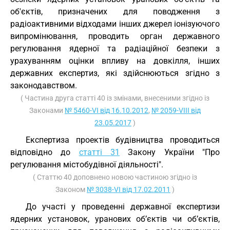
об'єктів, призначених для поводження з
радіоактивними відходами інших джерел іонізуючого
випромінювання, проводить орган державного
регулювання ядерної та радіаційної безпеки з
урахуванням оцінки впливу на довкілля, інших
державних експертиз, які здійснюються згідно з
законодавством.
( Частина друга статті 40 із змінами, внесеними згідно із
Законами
№ 5460-VI від 16.10.2012
,
№ 2059-VIII від
23.05.2017
)
Експертиза проектів будівництва проводиться
відповідно до
статті 31
Закону України "Про
регулювання містобудівної діяльності".
( Статтю 40 доповнено новою частиною згідно із
Законом
№ 3038-VI від 17.02.2011
)
До участі у проведенні державної експертизи
ядерних установок, уранових об’єктів чи об’єктів,