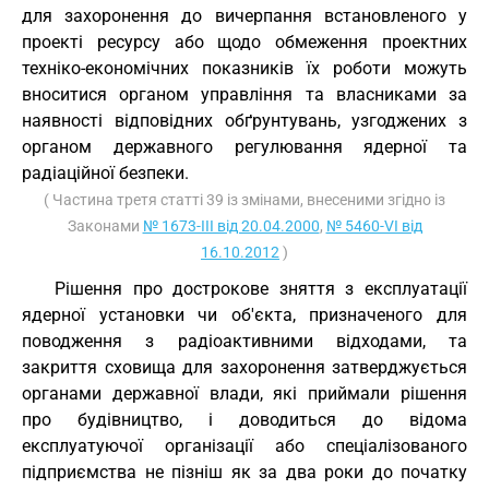
для захоронення до вичерпання встановленого у
проекті ресурсу або щодо обмеження проектних
техніко-економічних показників їх роботи можуть
вноситися органом управління та власниками за
наявності відповідних обґрунтувань, узгоджених з
органом державного регулювання ядерної та
радіаційної безпеки.
( Частина третя статті 39 із змінами, внесеними згідно із
Законами
№ 1673-III від 20.04.2000
,
№ 5460-VI від
16.10.2012
)
Рішення про дострокове зняття з експлуатації
ядерної установки чи об'єкта, призначеного для
поводження з радіоактивними відходами, та
закриття сховища для захоронення затверджується
органами державної влади, які приймали рішення
про будівництво, і доводиться до відома
експлуатуючої організації або спеціалізованого
підприємства не пізніш як за два роки до початку