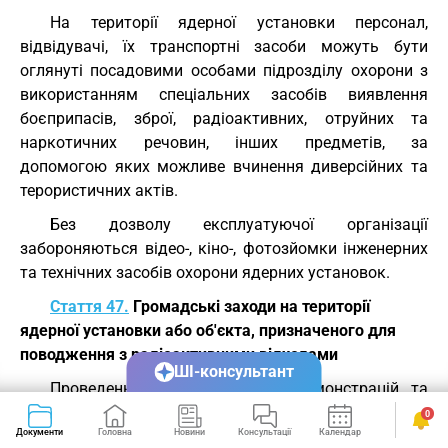
На території ядерної установки персонал,
відвідувачі, їх транспортні засоби можуть бути
оглянуті посадовими особами підрозділу охорони з
використанням спеціальних засобів виявлення
боєприпасів, зброї, радіоактивних, отруйних та
наркотичних речовин, інших предметів, за
допомогою яких можливе вчинення диверсійних та
терористичних актів.
Без дозволу експлуатуючої організації
забороняються відео-, кіно-, фотозйомки інженерних
та технічних засобів охорони ядерних установок.
Стаття 47.
Громадські заходи на території
ядерної установки або об'єкта, призначеного для
поводження з радіоактивними відходами
ШІ-консультант
Проведення зборів, мітингів, демонстрацій та
інших громадських заходів на території ядерної
0
Документи
Головна
Новини
Консультації
Календар
Сервіси
установки чи об'єкта, призначеного для поводження