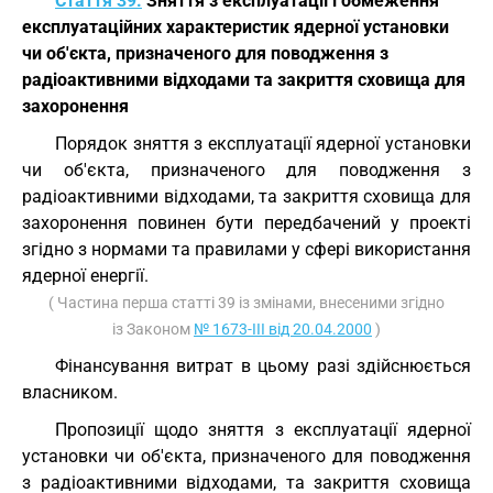
Стаття 39.
Зняття з експлуатації і обмеження
експлуатаційних характеристик ядерної установки
чи об'єкта, призначеного для поводження з
радіоактивними відходами та закриття сховища для
захоронення
Порядок зняття з експлуатації ядерної установки
чи об'єкта, призначеного для поводження з
радіоактивними відходами, та закриття сховища для
захоронення повинен бути передбачений у проекті
згідно з нормами та правилами у сфері використання
ядерної енергії.
( Частина перша статті 39 із змінами, внесеними згідно
із Законом
№ 1673-III від 20.04.2000
)
Фінансування витрат в цьому разі здійснюється
власником.
Пропозиції щодо зняття з експлуатації ядерної
установки чи об'єкта, призначеного для поводження
з радіоактивними відходами, та закриття сховища