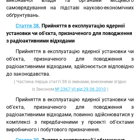
виконавчої влади та органами місцевого
самоврядування на підставі науково-економічних
обґрунтувань.
Стаття 38.
Прийняття в експлуатацію ядерної
установки чи об'єкта, призначеного для поводження
з радіоактивними відходами
Прийняття в експлуатацію ядерної установки чи
об'єкта, призначеного для поводження з
радіоактивними відходами, здійснюється відповідно
до законодавства.
( Частина перша статті 38 із змінами, внесеними згідно
із Законом
№ 2367-VI від 29.06.2010
)
Прийняття в експлуатацію ядерної установки чи
об'єкта, призначеного для поводження з
радіоактивними відходами, повинно здійснюватися у
комплексі з передбаченими у проекті об'єктами
виробничого і побутового призначення.