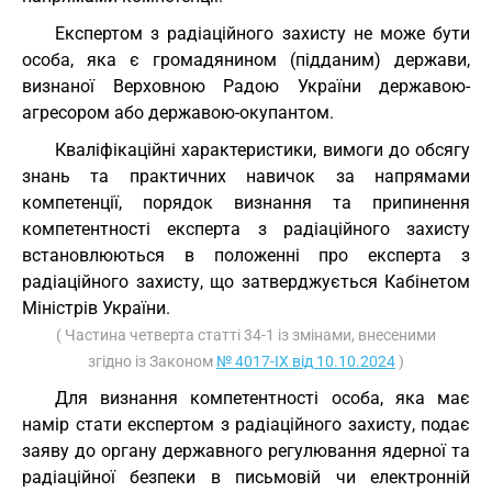
Експертом з радіаційного захисту не може бути
особа, яка є громадянином (підданим) держави,
визнаної Верховною Радою України державою-
агресором або державою-окупантом.
Кваліфікаційні характеристики, вимоги до обсягу
знань та практичних навичок за напрямами
компетенції, порядок визнання та припинення
компетентності експерта з радіаційного захисту
встановлюються в положенні про експерта з
радіаційного захисту, що затверджується Кабінетом
Міністрів України.
( Частина четверта статті 34-1 із змінами, внесеними
згідно із Законом
№ 4017-IX від 10.10.2024
)
Для визнання компетентності особа, яка має
намір стати експертом з радіаційного захисту, подає
заяву до органу державного регулювання ядерної та
радіаційної безпеки в письмовій чи електронній