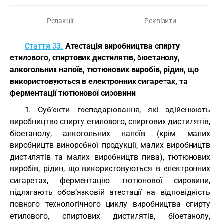
Редакції
Реквізити
Стаття 33.
Атестація виробництва спирту
етилового, спиртових дистилятів, біоетанолу,
алкогольних напоїв, тютюнових виробів, рідин, що
використовуються в електронних сигаретах, та
ферментації тютюнової сировини
1. Суб’єкти господарювання, які здійснюють
виробництво спирту етилового, спиртових дистилятів,
біоетанолу, алкогольних напоїв (крім малих
виробництв виноробної продукції, малих виробництв
дистилятів та малих виробництв пива), тютюнових
виробів, рідин, що використовуються в електронних
сигаретах, ферментацію тютюнової сировини,
підлягають обов’язковій атестації на відповідність
повного технологічного циклу виробництва спирту
етилового, спиртових дистилятів, біоетанолу,