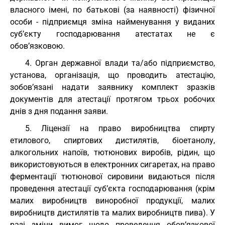
власного імені, по батькові (за наявності) фізичної
особи - підприємця зміна найменування у виданих
суб’єкту господарювання атестатах не є
обов’язковою.
4. Орган державної влади та/або підприємство,
установа, організація, що проводить атестацію,
зобов’язані надати заявнику комплект зразків
документів для атестації протягом трьох робочих
днів з дня подання заяви.
5. Ліцензії на право виробництва спирту
етилового, спиртових дистилятів, біоетанолу,
алкогольних напоїв, тютюнових виробів, рідин, що
використовуються в електронних сигаретах, на право
ферментації тютюнової сировини видаються після
проведення атестації суб’єкта господарювання (крім
малих виробництв виноробної продукції, малих
виробництв дистилятів та малих виробництв пива). У
разі зміни вимог щодо проведення обов’язкової