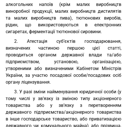
алкогольних напоїв (крім малих виробництв
виноробної продукції, малих виробництв дистилятів
та малих виробництв пива), тютюнових виробів,
рідин, що використовуються в електронних
сигаретах, ферментації тютюнової сировини.
2. Атестація суб’єктів господарювання,
визначених частиною першою цієї статті,
проводиться органом державної влади та/або
підприємством, установою, організацією,
утвореними або визначеними Кабінетом Міністрів
України, за участю посадової особи/посадових осіб
органу ліцензування.
3. У разі зміни найменування юридичної особи (у
тому числі у зв’язку із зміною типу акціонерного
товариства або у зв’язку з перетворенням
державного підприємства/акціонерного товариства
в інше господарське товариство, або приватизацією
державного чи комунального майна) або прізвища,