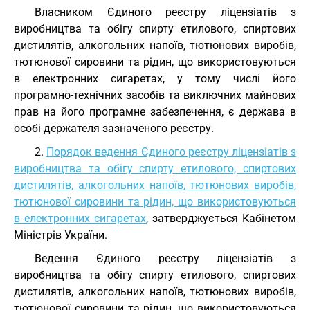
Власником Єдиного реєстру ліцензіатів з
виробництва та обігу спирту етилового, спиртових
дистилятів, алкогольних напоїв, тютюнових виробів,
тютюнової сировини та рідин, що використовуються
в електронних сигаретах, у тому числі його
програмно-технічних засобів та виключних майнових
прав на його програмне забезпечення, є держава в
особі держателя зазначеного реєстру.
2.
Порядок ведення Єдиного реєстру ліцензіатів з
виробництва та обігу спирту етилового, спиртових
дистилятів, алкогольних напоїв, тютюнових виробів,
тютюнової сировини та рідин, що використовуються
в електронних сигаретах
, затверджується Кабінетом
Міністрів України.
Ведення Єдиного реєстру ліцензіатів з
виробництва та обігу спирту етилового, спиртових
дистилятів, алкогольних напоїв, тютюнових виробів,
тютюнової сировини та рідин, що використовуються