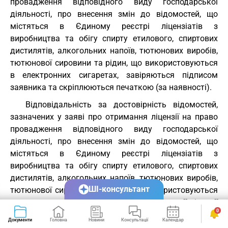
провадження відповідного виду господарської
діяльності, про внесення змін до відомостей, що
містяться в Єдиному реєстрі ліцензіатів з
виробництва та обігу спирту етилового, спиртових
дистилятів, алкогольних напоїв, тютюнових виробів,
тютюнової сировини та рідин, що використовуються
в електронних сигаретах, завіряються підписом
заявника та скріплюються печаткою (за наявності).
Відповідальність за достовірність відомостей,
зазначених у заяві про отримання ліцензії на право
провадження відповідного виду господарської
діяльності, про внесення змін до відомостей, що
містяться в Єдиному реєстрі ліцензіатів з
виробництва та обігу спирту етилового, спиртових
дистилятів, алкогольних напоїв, тютюнових виробів,
ШІ-консультант
тютюнової сировини та рідин, що використовуються
в електронних сигаретах, про припинення дії ліцензії
0
на право провадження відповідного виду
Документи
Головна
Новини
Консультації
Календар
Сервіси
господарської діяльності та документах, поданих