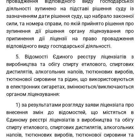
провадження відповідного виду господарської
діяльності зупинено на підставі рішення суду із
зазначенням дати рішення суду, що набрало законної
сили, та номера справи, по якій прийнято рішення про
зупинення дії рішення органу ліцензування про
припинення дії ліцензії на право провадження
відповідного виду господарської діяльності.
5. Відомості Єдиного реєстру ліцензіатів з
виробництва та обігу спирту етилового, спиртових
дистилятів, алкогольних напоїв, тютюнових виробів,
тютюнової сировини та рідин, що використовуються
в електронних сигаретах, змінюються/виключаються
органом ліцензування:
1) за результатами розгляду заяви ліцензіата про
внесення змін до відомостей, що містяться в
Єдиному реєстрі ліцензіатів з виробництва та обігу
спирту етилового, спиртових дистилятів, алкогольних
напоїв, тютюнових виробів, тютюнової сировини та