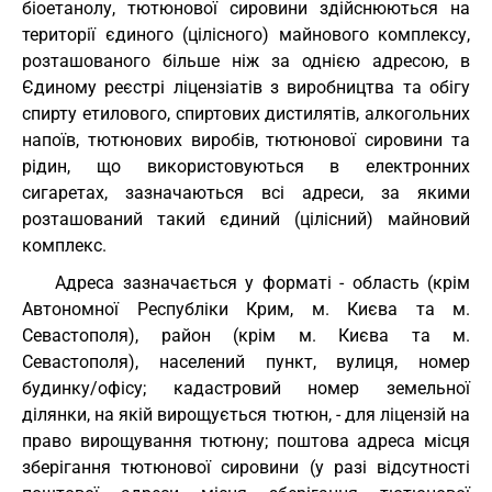
біоетанолу, тютюнової сировини здійснюються на
території єдиного (цілісного) майнового комплексу,
розташованого більше ніж за однією адресою, в
Єдиному реєстрі ліцензіатів з виробництва та обігу
спирту етилового, спиртових дистилятів, алкогольних
напоїв, тютюнових виробів, тютюнової сировини та
рідин, що використовуються в електронних
сигаретах, зазначаються всі адреси, за якими
розташований такий єдиний (цілісний) майновий
комплекс.
Адреса зазначається у форматі - область (крім
Автономної Республіки Крим, м. Києва та м.
Севастополя), район (крім м. Києва та м.
Севастополя), населений пункт, вулиця, номер
будинку/офісу; кадастровий номер земельної
ділянки, на якій вирощується тютюн, - для ліцензій на
право вирощування тютюну; поштова адреса місця
зберігання тютюнової сировини (у разі відсутності