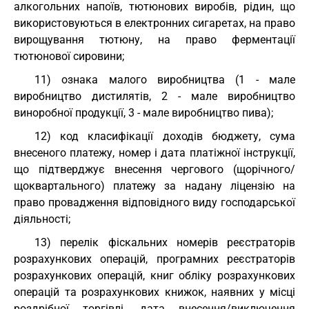
алкогольних напоїв, тютюнових виробів, рідин, що
використовуються в електронних сигаретах, на право
вирощування тютюну, на право ферментації
тютюнової сировини;
11) ознака малого виробництва (1 - мале
виробництво дистилятів, 2 - мале виробництво
виноробної продукції, 3 - мале виробництво пива);
12) код класифікації доходів бюджету, сума
внесеного платежу, номер і дата платіжної інструкції,
що підтверджує внесення чергового (щорічного/
щоквартального) платежу за надану ліцензію на
право провадження відповідного виду господарської
діяльності;
13) перелік фіскальних номерів реєстраторів
розрахункових операцій, програмних реєстраторів
розрахункових операцій, книг обліку розрахункових
операцій та розрахункових книжок, наявних у місці
роздрібної торгівлі, дата внесення/виключення