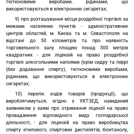
тютюновими виробами, рідинами, що
використовуються в електронних сигаретах;
9) про розташування місця роздрібної торгівлі за
межами населених пунктів - адміністративних
центрів областей, м. Києва та м. Севастополя на
відстані до 50 кілометрів та про наявність
торговельного залу площею понад 500 метрів
квадратних - для ліцензій на право роздрібної
торгівлі алкогольними напоями (крім сидру та перрі
(без додавання спирту), тютюновими виробами,
рідинами, що використовуються в електронних
сигаретах;
10) перелік кодів товарів (продукції), що
вироблятимуться, згідно з
УКТЗЕД
, наведений
заявником у заяві про отримання ліцензії на право
провадження відповідного виду господарської
діяльності, - для ліцензій на право виробництва
спирту етилового, спиртових дистилятів, біоетанолу,