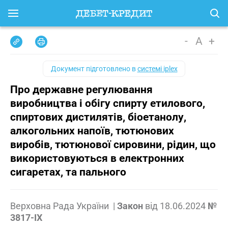
-
A
+
Документ підготовлено в
системі iplex
Про державне регулювання
виробництва і обігу спирту етилового,
спиртових дистилятів, біоетанолу,
алкогольних напоїв, тютюнових
виробів, тютюнової сировини, рідин, що
використовуються в електронних
сигаретах, та пального
Верховна Рада України
|
Закон
від
18.06.2024
№
3817-IX