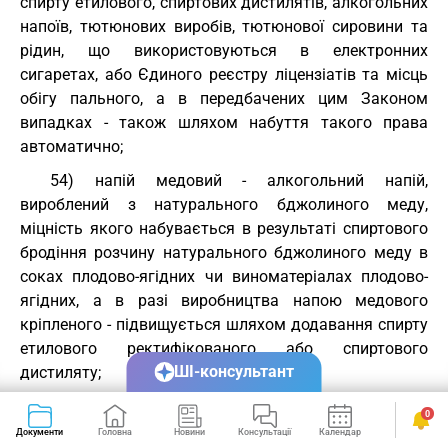
спирту етилового, спиртових дистилятів, алкогольних
напоїв, тютюнових виробів, тютюнової сировини та
рідин, що використовуються в електронних
сигаретах, або Єдиного реєстру ліцензіатів та місць
обігу пального, а в передбачених цим Законом
випадках - також шляхом набуття такого права
автоматично;
54) напій медовий - алкогольний напій,
вироблений з натурального бджолиного меду,
міцність якого набувається в результаті спиртового
бродіння розчину натурального бджолиного меду в
соках плодово-ягідних чи виноматеріалах плодово-
ягідних, а в разі виробництва напою медового
кріпленого - підвищується шляхом додавання спирту
етилового ректифікованого або спиртового
ШІ-консультант
дистиляту;
55) невиправний брак - рідини, що містять спирт,
0
які утворилися на різних стадіях виробництва
Документи
Головна
Новини
Консультації
Календар
Сервіси