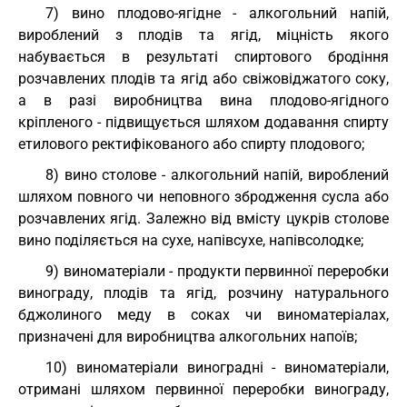
7) вино плодово-ягідне - алкогольний напій,
вироблений з плодів та ягід, міцність якого
набувається в результаті спиртового бродіння
розчавлених плодів та ягід або свіжовіджатого соку,
а в разі виробництва вина плодово-ягідного
кріпленого - підвищується шляхом додавання спирту
етилового ректифікованого або спирту плодового;
8) вино столове - алкогольний напій, вироблений
шляхом повного чи неповного збродження сусла або
розчавлених ягід. Залежно від вмісту цукрів столове
вино поділяється на сухе, напівсухе, напівсолодке;
9) виноматеріали - продукти первинної переробки
винограду, плодів та ягід, розчину натурального
бджолиного меду в соках чи виноматеріалах,
призначені для виробництва алкогольних напоїв;
10) виноматеріали виноградні - виноматеріали,
отримані шляхом первинної переробки винограду,