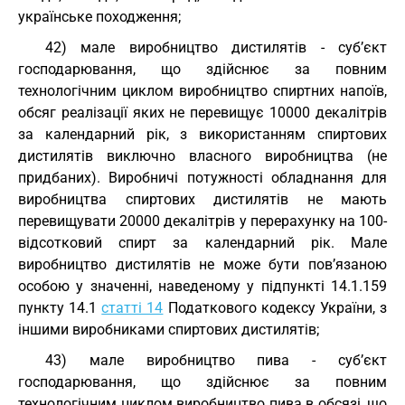
українське походження;
42) мале виробництво дистилятів - суб’єкт
господарювання, що здійснює за повним
технологічним циклом виробництво спиртних напоїв,
обсяг реалізації яких не перевищує 10000 декалітрів
за календарний рік, з використанням спиртових
дистилятів виключно власного виробництва (не
придбаних). Виробничі потужності обладнання для
виробництва спиртових дистилятів не мають
перевищувати 20000 декалітрів у перерахунку на 100-
відсотковий спирт за календарний рік. Мале
виробництво дистилятів не може бути пов’язаною
особою у значенні, наведеному у підпункті 14.1.159
пункту 14.1
статті 14
Податкового кодексу України, з
іншими виробниками спиртових дистилятів;
43) мале виробництво пива - суб’єкт
господарювання, що здійснює за повним
технологічним циклом виробництво пива в обсязі, що