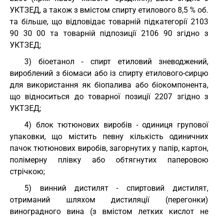
УКТЗЕД, а також з вмістом спирту етилового 8,5 % об.
та більше, що відповідає товарній підкатегорії
2103
90 30 00
та товарній підпозиції 2106 90 згідно з
УКТЗЕД;
3) біоетанол - спирт етиловий зневоджений,
вироблений з біомаси або із спирту етилового-сирцю
для використання як біопалива або біокомпонента,
що відноситься до товарної
позиції 2207
згідно з
УКТЗЕД;
4) блок тютюнових виробів - одиниця групової
упаковки, що містить певну кількість одиничних
пачок тютюнових виробів, загорнутих у папір, картон,
полімерну плівку або обтягнутих паперовою
стрічкою;
5) винний дистилят - спиртовий дистилят,
отриманий шляхом дистиляції (перегонки)
виноградного вина (з вмістом летких кислот не