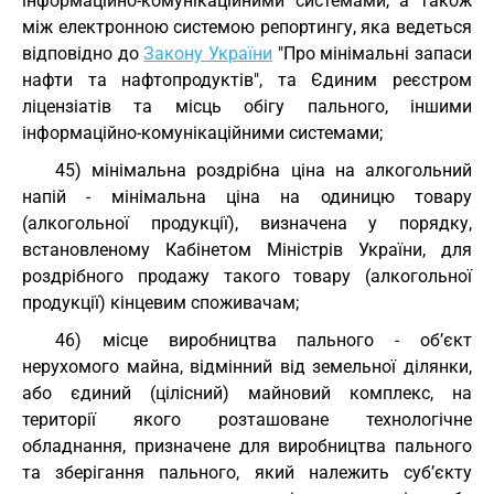
інформаційно-комунікаційними системами, а також
між електронною системою репортингу, яка ведеться
відповідно до
Закону України
"Про мінімальні запаси
нафти та нафтопродуктів", та Єдиним реєстром
ліцензіатів та місць обігу пального, іншими
інформаційно-комунікаційними системами;
45) мінімальна роздрібна ціна на алкогольний
напій - мінімальна ціна на одиницю товару
(алкогольної продукції), визначена у порядку,
встановленому Кабінетом Міністрів України, для
роздрібного продажу такого товару (алкогольної
продукції) кінцевим споживачам;
46) місце виробництва пального - об’єкт
нерухомого майна, відмінний від земельної ділянки,
або єдиний (цілісний) майновий комплекс, на
території якого розташоване технологічне
обладнання, призначене для виробництва пального
та зберігання пального, який належить суб’єкту