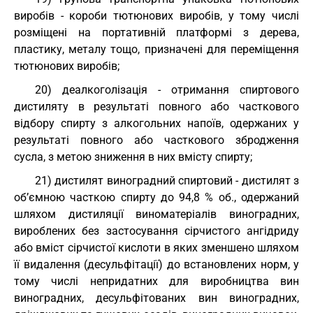
виробів - короби тютюнових виробів, у тому числі
розміщені на портативній платформі з дерева,
пластику, металу тощо, призначені для переміщення
тютюнових виробів;
20) деалкоголізація - отримання спиртового
дистиляту в результаті повного або часткового
відбору спирту з алкогольних напоїв, одержаних у
результаті повного або часткового збродження
сусла, з метою зниження в них вмісту спирту;
21) дистилят виноградний спиртовий - дистилят з
об’ємною часткою спирту до 94,8 % об., одержаний
шляхом дистиляції виноматеріалів виноградних,
вироблених без застосування сірчистого ангідриду
або вміст сірчистої кислоти в яких зменшено шляхом
її видалення (десульфітації) до встановлених норм, у
тому числі непридатних для виробництва вин
виноградних, десульфітованих вин виноградних,