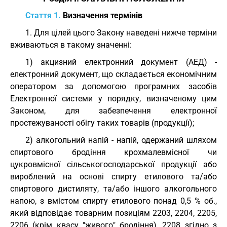
Стаття 1.
Визначення термінів
1. Для цілей цього Закону наведені нижче терміни
вживаються в такому значенні:
1) акцизний електронний документ (АЕД) -
електронний документ, що складається економічним
оператором за допомогою програмних засобів
Електронної системи у порядку, визначеному цим
Законом, для забезпечення електронної
простежуваності обігу таких товарів (продукції);
2) алкогольний напій - напій, одержаний шляхом
спиртового бродіння крохмалевмісної чи
цукровмісної сільськогосподарської продукції або
вироблений на основі спирту етилового та/або
спиртового дистиляту, та/або іншого алкогольного
напою, з вмістом спирту етилового понад 0,5 % об.,
який відповідає товарним позиціям 2203, 2204, 2205,
2206 (крім квасу "живого" бродіння), 2208 згідно з