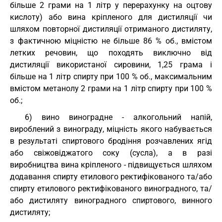
більше 2 грами на 1 літр у перерахунку на оцтову
кислоту) або вина кріпленого для дистиляції чи
шляхом повторної дистиляції отриманого дистиляту,
з фактичною міцністю не більше 86 % об., вмістом
летких речовин, що походять виключно від
дистиляції використаної сировини, 1,25 грама і
більше на 1 літр спирту при 100 % об., максимальним
вмістом метанолу 2 грами на 1 літр спирту при 100 %
об.;
6) вино виноградне - алкогольний напій,
вироблений з винограду, міцність якого набувається
в результаті спиртового бродіння розчавлених ягід
або свіжовіджатого соку (сусла), а в разі
виробництва вина кріпленого - підвищується шляхом
додавання спирту етилового ректифікованого та/або
спирту етилового ректифікованого виноградного, та/
або дистиляту виноградного спиртового, винного
дистиляту;