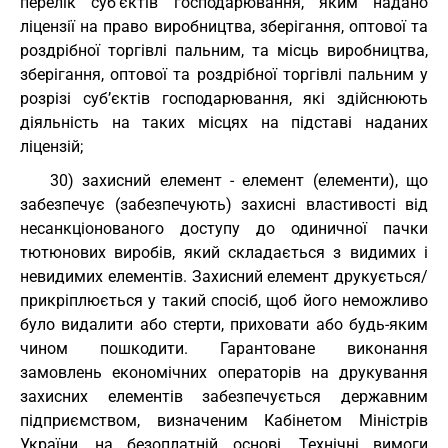
перелік суб’єктів господарювання, яким надано
ліцензії на право виробництва, зберігання, оптової та
роздрібної торгівлі пальним, та місць виробництва,
зберігання, оптової та роздрібної торгівлі пальним у
розрізі суб’єктів господарювання, які здійснюють
діяльність на таких місцях на підставі наданих
ліцензій;
30) захисний елемент - елемент (елементи), що
забезпечує (забезпечують) захисні властивості від
несанкціонованого доступу до одиничної пачки
тютюнових виробів, який складається з видимих і
невидимих елементів. Захисний елемент друкується/
прикріплюється у такий спосіб, щоб його неможливо
було видалити або стерти, приховати або будь-яким
чином пошкодити. Гарантоване виконання
замовлень економічних операторів на друкування
захисних елементів забезпечується державним
підприємством, визначеним Кабінетом Міністрів
України, на безоплатній основі. Технічні вимоги