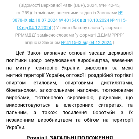
(Відомості Верховної Ради (ВВР), 2024, №№ 42-45,
ст.259)( Із змінами, внесеними згідно із Законами
№
3878-IX від 18.07.2024
№ 4015-IX від 10.10.2024
№ 4115-
IX від 04.12.2024
)( У тексті Закону слова "у форматі
РРММДД" замінено словами "у форматі ДДММРРРР"
згідно із Законом
№ 4115-IX від 04.12.2024
)
Цей Закон визначає основні засади державної
політики щодо регулювання виробництва, ввезення
на митну територію України, вивезення за межі
митної території України, оптової і роздрібної торгівлі
спиртом етиловим, спиртовими дистилятами,
біоетанолом, алкогольними напоями, тютюновими
виробами, тютюновою сировиною, рідинами, що
використовуються в електронних сигаретах, та
пальним, а також посилення боротьби з їх
незаконним виробництвом та обігом на території
України.
Розділ I. ЗАГАЛЬНІ ПОЛОЖЕННЯ