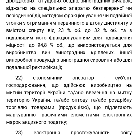
дріжджових та гущових осадів, виноградних вичавок,
віджатих на спеціальних апаратах безперервної чи
періодичної дії, методом фракціонування чи подвійної
згонки з отриманням первинного відгону дистиляту з
вмістом спирту від 23 % об. до 32 % об. та з
подальшим його фракціонуванням для підвищення
міцності до 94,8 % об., що використовується для
виробництва вин виноградних кріплених, іншої
виноробної продукції з виноградної сировини або для
подальшої ректифікації;
22) економічний оператор - суб’єкт
господарювання, що здійснює виробництво на
митній території України та/або ввезення на митну
територію України, та/або оптову та/або роздрібну
торгівлю товарами (продукцією), що підлягають
маркуванню графічними елементами електронних
марок акцизного податку;
23) електронна простежуваність обігу