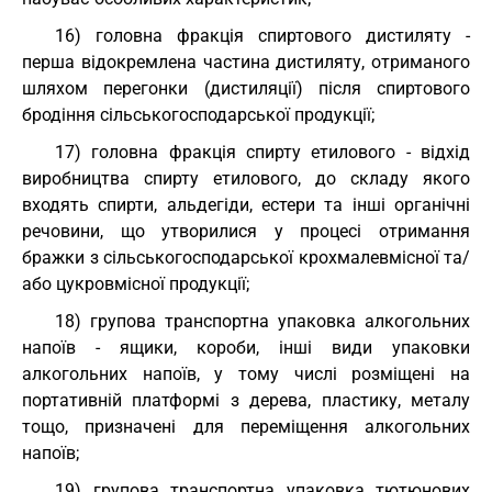
16) головна фракція спиртового дистиляту -
перша відокремлена частина дистиляту, отриманого
шляхом перегонки (дистиляції) після спиртового
бродіння сільськогосподарської продукції;
17) головна фракція спирту етилового - відхід
виробництва спирту етилового, до складу якого
входять спирти, альдегіди, естери та інші органічні
речовини, що утворилися у процесі отримання
бражки з сільськогосподарської крохмалевмісної та/
або цукровмісної продукції;
18) групова транспортна упаковка алкогольних
напоїв - ящики, короби, інші види упаковки
алкогольних напоїв, у тому числі розміщені на
портативній платформі з дерева, пластику, металу
тощо, призначені для переміщення алкогольних
напоїв;
19) групова транспортна упаковка тютюнових