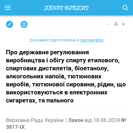
-
A
+
Документ підготовлено в
системі iplex
Про державне регулювання
виробництва і обігу спирту етилового,
спиртових дистилятів, біоетанолу,
алкогольних напоїв, тютюнових
виробів, тютюнової сировини, рідин, що
використовуються в електронних
сигаретах, та пального
Верховна Рада України
|
Закон
від
18.06.2024
№
3817-IX