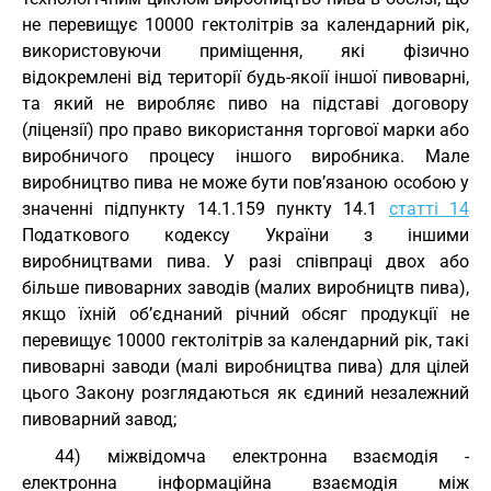
не перевищує 10000 гектолітрів за календарний рік,
використовуючи приміщення, які фізично
відокремлені від території будь-якоії іншої пивоварні,
та який не виробляє пиво на підставі договору
(ліцензії) про право використання торгової марки або
виробничого процесу іншого виробника. Мале
виробництво пива не може бути пов’язаною особою у
значенні підпункту 14.1.159 пункту 14.1
статті 14
Податкового кодексу України з іншими
виробництвами пива. У разі співпраці двох або
більше пивоварних заводів (малих виробництв пива),
якщо їхній об’єднаний річний обсяг продукції не
перевищує 10000 гектолітрів за календарний рік, такі
пивоварні заводи (малі виробництва пива) для цілей
цього Закону розглядаються як єдиний незалежний
пивоварний завод;
44) міжвідомча електронна взаємодія -
електронна інформаційна взаємодія між