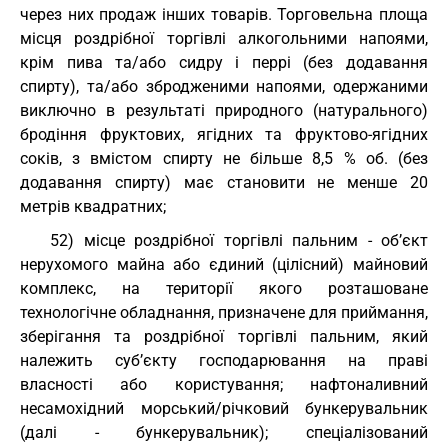
через них продаж інших товарів. Торговельна площа
місця роздрібної торгівлі алкогольними напоями,
крім пива та/або сидру і перрі (без додавання
спирту), та/або збродженими напоями, одержаними
виключно в результаті природного (натурального)
бродіння фруктових, ягідних та фруктово-ягідних
соків, з вмістом спирту не більше 8,5 % об. (без
додавання спирту) має становити не менше 20
метрів квадратних;
52) місце роздрібної торгівлі пальним - об’єкт
нерухомого майна або єдиний (цілісний) майновий
комплекс, на території якого розташоване
технологічне обладнання, призначене для приймання,
зберігання та роздрібної торгівлі пальним, який
належить суб’єкту господарювання на праві
власності або користування; нафтоналивний
несамохідний морський/річковий бункерувальник
(далі - бункерувальник); спеціалізований