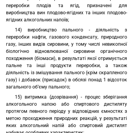
переробки плодів та ягід, призначені для
виробництва вин плодово-ягідних та інших плодово-
ягідних алкогольних напоїв;
14) виробництво пального - діяльність з
переробки нафти, газового конденсату, природного
газу, інших видів сировини, у тому числі невикопної
біологічно відновлюваної сировини органічного
походження (біомаси), в результаті якої отримується
пальне та інші продукти переробки, а також
діяльність із змішування пального (крім скрапленого
газу) і добавок (присадок) в обсязі понад 1 відсоток
загального об’єму пального;
15) витримка (дозрівання) - процес зберігання
алкогольного напою або спиртового дистиляту
протягом певного періоду у відповідних ємностях з
метою проходження природних реакцій, у результаті
яких алкогольний напій або спиртовий дистилят
набуває особливих характеристик;