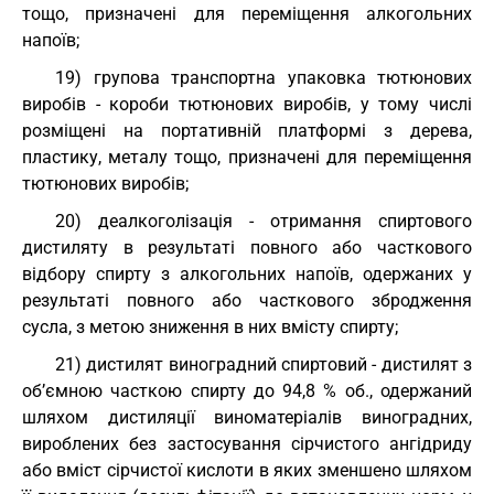
тощо, призначені для переміщення алкогольних
напоїв;
19) групова транспортна упаковка тютюнових
виробів - короби тютюнових виробів, у тому числі
розміщені на портативній платформі з дерева,
пластику, металу тощо, призначені для переміщення
тютюнових виробів;
20) деалкоголізація - отримання спиртового
дистиляту в результаті повного або часткового
відбору спирту з алкогольних напоїв, одержаних у
результаті повного або часткового збродження
сусла, з метою зниження в них вмісту спирту;
21) дистилят виноградний спиртовий - дистилят з
об’ємною часткою спирту до 94,8 % об., одержаний
шляхом дистиляції виноматеріалів виноградних,
вироблених без застосування сірчистого ангідриду
або вміст сірчистої кислоти в яких зменшено шляхом