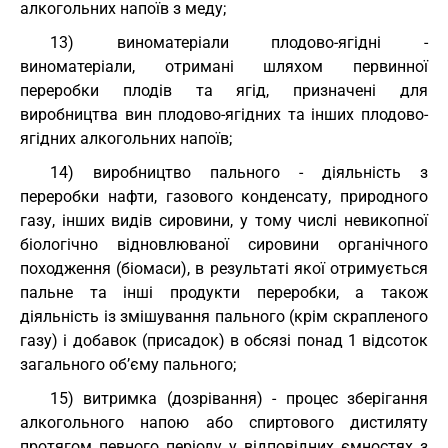
алкогольних напоїв з меду;
13) виноматеріали плодово-ягідні -
виноматеріали, отримані шляхом первинної
переробки плодів та ягід, призначені для
виробництва вин плодово-ягідних та інших плодово-
ягідних алкогольних напоїв;
14) виробництво пального - діяльність з
переробки нафти, газового конденсату, природного
газу, інших видів сировини, у тому числі невикопної
біологічно відновлюваної сировини органічного
походження (біомаси), в результаті якої отримується
пальне та інші продукти переробки, а також
діяльність із змішування пального (крім скрапленого
газу) і добавок (присадок) в обсязі понад 1 відсоток
загального об’єму пального;
15) витримка (дозрівання) - процес зберігання
алкогольного напою або спиртового дистиляту
протягом певного періоду у відповідних ємностях з