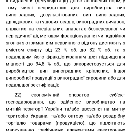
її видалення (десульфітації) до встановлених норм, у
тому числі непридатних для виробництва вин
виноградних, десульфітованих вин виноградних,
дріжджових та гущових осадів, виноградних вичавок,
віджатих на спеціальних апаратах безперервної чи
періодичної дії, методом фракціонування чи подвійної
згонки з отриманням первинного відгону дистиляту з
вмістом спирту від 23 % об. до 32 % об. та з
подальшим його фракціонуванням для підвищення
міцності до 94,8 % об., що використовується для
виробництва вин виноградних кріплених, іншої
виноробної продукції з виноградної сировини або для
подальшої ректифікації;
22) економічний оператор - суб’єкт
господарювання, що здійснює виробництво на
митній території України та/або ввезення на митну
територію України, та/або оптову та/або роздрібну
торгівлю товарами (продукцією), що підлягають
маркуванню графічними елементами електронних