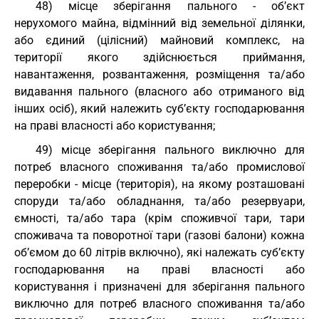
48) місце зберігання пального - об’єкт
нерухомого майна, відмінний від земельної ділянки,
або єдиний (цілісний) майновий комплекс, на
території якого здійснюється приймання,
навантаження, розвантаження, розміщення та/або
видавання пального (власного або отриманого від
інших осіб), який належить суб’єкту господарювання
на праві власності або користування;
49) місце зберігання пального виключно для
потреб власного споживання та/або промислової
переробки - місце (територія), на якому розташовані
споруди та/або обладнання, та/або резервуари,
ємності, та/або тара (крім споживчої тари, тари
споживача та поворотної тари (газові балони) кожна
об’ємом до 60 літрів включно), які належать суб’єкту
господарювання на праві власності або
користування і призначені для зберігання пального
виключно для потреб власного споживання та/або