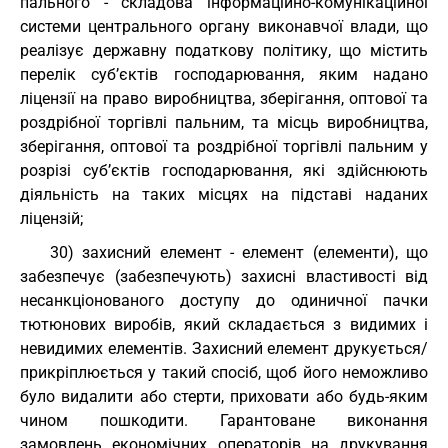
пального - складова інформаційно-комунікаційної
системи центрального органу виконавчої влади, що
реалізує державну податкову політику, що містить
перелік суб’єктів господарювання, яким надано
ліцензії на право виробництва, зберігання, оптової та
роздрібної торгівлі пальним, та місць виробництва,
зберігання, оптової та роздрібної торгівлі пальним у
розрізі суб’єктів господарювання, які здійснюють
діяльність на таких місцях на підставі наданих
ліцензій;
30) захисний елемент - елемент (елементи), що
забезпечує (забезпечують) захисні властивості від
несанкціонованого доступу до одиничної пачки
тютюнових виробів, який складається з видимих і
невидимих елементів. Захисний елемент друкується/
прикріплюється у такий спосіб, щоб його неможливо
було видалити або стерти, приховати або будь-яким
чином пошкодити. Гарантоване виконання
замовлень економічних операторів на друкування