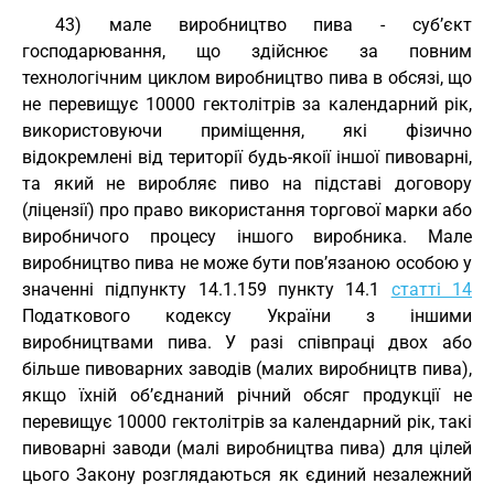
43) мале виробництво пива - суб’єкт
господарювання, що здійснює за повним
технологічним циклом виробництво пива в обсязі, що
не перевищує 10000 гектолітрів за календарний рік,
використовуючи приміщення, які фізично
відокремлені від території будь-якоії іншої пивоварні,
та який не виробляє пиво на підставі договору
(ліцензії) про право використання торгової марки або
виробничого процесу іншого виробника. Мале
виробництво пива не може бути пов’язаною особою у
значенні підпункту 14.1.159 пункту 14.1
статті 14
Податкового кодексу України з іншими
виробництвами пива. У разі співпраці двох або
більше пивоварних заводів (малих виробництв пива),
якщо їхній об’єднаний річний обсяг продукції не
перевищує 10000 гектолітрів за календарний рік, такі
пивоварні заводи (малі виробництва пива) для цілей
цього Закону розглядаються як єдиний незалежний