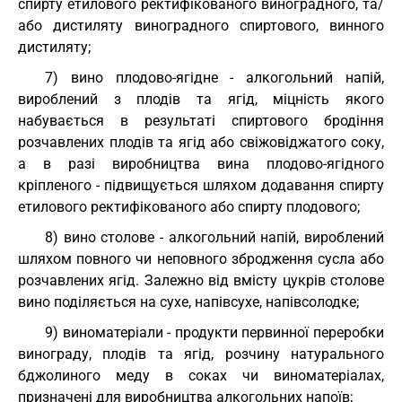
спирту етилового ректифікованого виноградного, та/
або дистиляту виноградного спиртового, винного
дистиляту;
7) вино плодово-ягідне - алкогольний напій,
вироблений з плодів та ягід, міцність якого
набувається в результаті спиртового бродіння
розчавлених плодів та ягід або свіжовіджатого соку,
а в разі виробництва вина плодово-ягідного
кріпленого - підвищується шляхом додавання спирту
етилового ректифікованого або спирту плодового;
8) вино столове - алкогольний напій, вироблений
шляхом повного чи неповного збродження сусла або
розчавлених ягід. Залежно від вмісту цукрів столове
вино поділяється на сухе, напівсухе, напівсолодке;
9) виноматеріали - продукти первинної переробки
винограду, плодів та ягід, розчину натурального
бджолиного меду в соках чи виноматеріалах,
призначені для виробництва алкогольних напоїв;