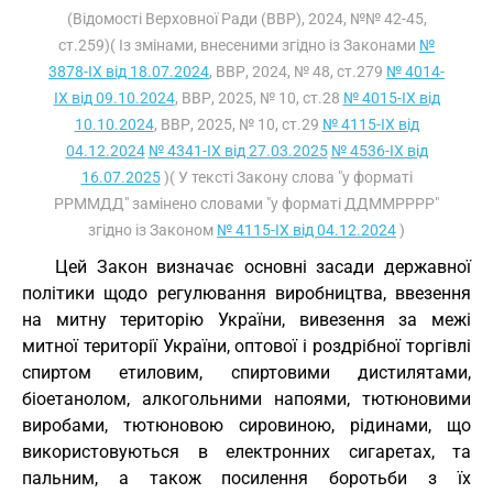
(Відомості Верховної Ради (ВВР), 2024, №№ 42-45,
ст.259)( Із змінами, внесеними згідно із Законами
№
3878-IX від 18.07.2024
, ВВР, 2024, № 48, ст.279
№ 4014-
IX від 09.10.2024
, ВВР, 2025, № 10, ст.28
№ 4015-IX від
10.10.2024
, ВВР, 2025, № 10, ст.29
№ 4115-IX від
04.12.2024
№ 4341-IX від 27.03.2025
№ 4536-IX від
16.07.2025
)( У тексті Закону слова "у форматі
РРММДД" замінено словами "у форматі ДДММРРРР"
згідно із Законом
№ 4115-IX від 04.12.2024
)
Цей Закон визначає основні засади державної
політики щодо регулювання виробництва, ввезення
на митну територію України, вивезення за межі
митної території України, оптової і роздрібної торгівлі
спиртом етиловим, спиртовими дистилятами,
біоетанолом, алкогольними напоями, тютюновими
виробами, тютюновою сировиною, рідинами, що
використовуються в електронних сигаретах, та
пальним, а також посилення боротьби з їх