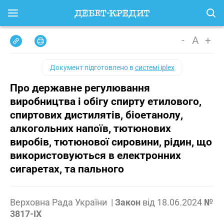
-
A
+
Документ підготовлено в
системі iplex
Про державне регулювання
виробництва і обігу спирту етилового,
спиртових дистилятів, біоетанолу,
алкогольних напоїв, тютюнових
виробів, тютюнової сировини, рідин, що
використовуються в електронних
сигаретах, та пального
Верховна Рада України
|
Закон
від
18.06.2024
№
3817-IX