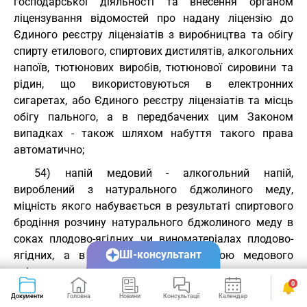
господарської діяльності та внесення органом
ліцензування відомостей про надану ліцензію до
Єдиного реєстру ліцензіатів з виробництва та обігу
спирту етилового, спиртових дистилятів, алкогольних
напоїв, тютюнових виробів, тютюнової сировини та
рідин, що використовуються в електронних
сигаретах, або Єдиного реєстру ліцензіатів та місць
обігу пального, а в передбачених цим Законом
випадках - також шляхом набуття такого права
автоматично;
54) напій медовий - алкогольний напій,
вироблений з натурального бджолиного меду,
міцність якого набувається в результаті спиртового
бродіння розчину натурального бджолиного меду в
соках плодово-ягідних чи виноматеріалах плодово-
ШІ-консультант
ягідних, а в разі виробництва напою медового
кріпленого - підвищується шляхом додавання спирту
0
етилового ректифікованого або спиртового
Документи
Головна
Новини
Консультації
Календар
Сервіси
дистиляту;