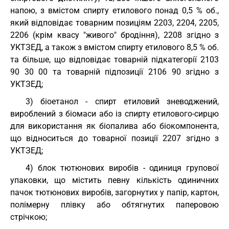
напою, з вмістом спирту етилового понад 0,5 % об.,
який відповідає товарним позиціям 2203, 2204, 2205,
2206 (крім квасу "живого" бродіння), 2208 згідно з
УКТЗЕД, а також з вмістом спирту етилового 8,5 % об.
та більше, що відповідає товарній підкатегорії
2103
90 30 00
та товарній підпозиції 2106 90 згідно з
УКТЗЕД;
3) біоетанол - спирт етиловий зневоджений,
вироблений з біомаси або із спирту етилового-сирцю
для використання як біопалива або біокомпонента,
що відноситься до товарної
позиції 2207
згідно з
УКТЗЕД;
4) блок тютюнових виробів - одиниця групової
упаковки, що містить певну кількість одиничних
пачок тютюнових виробів, загорнутих у папір, картон,
полімерну плівку або обтягнутих паперовою
стрічкою;