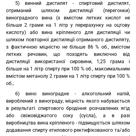
5) винний дистилят - спиртовий дистилят,
отриманий шляхом дистиляції (перегонки)
виноградного вина (з вмістом летких кислот не
більше 2 грами на 1 літр у перерахунку на оцтову
кислоту) або вина кріпленого для дистиляції чи
шляхом повторної дистиляції отриманого дистиляту,
з фактичною міцністю не більше 86 % об., вмістом
летких речовин, що походять виключно від
дистиляції використаної сировини, 1,25 грама і
більше на 1 літр спирту при 100 % об., максимальним
вмістом метанолу 2 грами на 1 літр спирту при 100 %
об.;
6) вино виноградне - алкогольний напій,
вироблений з винограду, міцність якого набувається
в результаті спиртового бродіння розчавлених ягід
або свіжовіджатого соку (сусла), а в разі
виробництва вина кріпленого - підвищується шляхом
додавання спирту етилового ректифікованого та/або