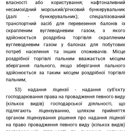
власності або користування; нафтоналивний
несамохідний морський/річковий бункерувальник
(далі - бункерувальник); спеціалізований
транспортний засіб для перевезення балонів із
скрапленим вуглеводневим газом, з якого
здійснюється роздрібна торгівля скрапленим
вуглеводневим газом у балонах для побутових
потреб населення та інших споживачів. Місце
роздрібної торгівлі пальним вважається місцем
зберігання пального, якщо зберігання пального
здійснюється за таким місцем роздрібної торгівлі
пальним;
53) надання ліцензії - надання суб’єкту
господарювання права на провадження певного виду
(кількох видів) господарської діяльності, що
підлягають ліцензуванню, шляхом прийняття
органом ліцензування рішення про надання ліцензії
на право провадження певного виду (кількох видів)