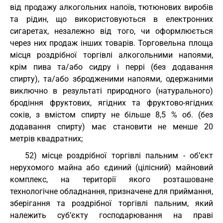
від продажу алкогольних напоїв, тютюнових виробів
та рідин, що використовуються в електронних
сигаретах, незалежно від того, чи оформлюється
через них продаж інших товарів. Торговельна площа
місця роздрібної торгівлі алкогольними напоями,
крім пива та/або сидру і перрі (без додавання
спирту), та/або збродженими напоями, одержаними
виключно в результаті природного (натурального)
бродіння фруктових, ягідних та фруктово-ягідних
соків, з вмістом спирту не більше 8,5 % об. (без
додавання спирту) має становити не менше 20
метрів квадратних;
52) місце роздрібної торгівлі пальним - об’єкт
нерухомого майна або єдиний (цілісний) майновий
комплекс, на території якого розташоване
технологічне обладнання, призначене для приймання,
зберігання та роздрібної торгівлі пальним, який
належить суб’єкту господарювання на праві