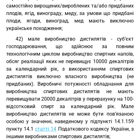
самостійно вирощених/вироблених та/або придбаних
плодів, ягід, винограду, меду, за умови що придбані
плоди, ягоди, виноград, мед мають виключно
українське походження;
42) мале виробництво дистилятів - суб’єкт
господарювання, що здійснює за повним
технологічним циклом виробництво спиртних напоїв,
обсяг реалізації яких не перевищує 10000 декалітрів
за календарний рік, з використанням спиртових
дистилятів виключно власного виробництва (не
придбаних). Виробничі потужності обладнання для
виробництва спиртових дистилятів не мають
перевищувати 20000 декалітрів у перерахунку на 100-
відсотковий спирт за календарний рік. Мале
виробництво дистилятів не може бути пов’язаною
особою у значенні, наведеному у підпункті 14.1.159
пункту 14.1
статті 14
Податкового кодексу України, з
іншими виробниками спиртових дистилятів;