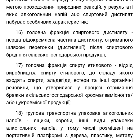
метою проходження природних реакцій, у результаті
яких алкогольний напій або спиртовий дистилят
набуває особливих характеристик;
16) головна фракція спиртового дистиляту -
перша відокремлена частина дистиляту, отриманого
шляхом перегонки (дистиляції) після спиртового
бродіння сільськогосподарської продукції;
17) головна фракція спирту етилового - відхід
виробництва спирту етилового, до складу якого
входять спирти, альдегіди, естери та інші органічні
речовини, що утворилися у процесі отримання
бражки з сільськогосподарської крохмалевмісної та/
або цукровмісної продукції;
18) групова транспортна упаковка алкогольних
напоїв - ящики, короби, інші види упаковки
алкогольних напоїв, у тому числі розміщені на
портативній платформі з дерева, пластику, металу