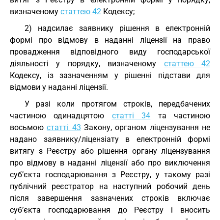
визначеному
статтею 42
Кодексу;
2) надсилає заявнику рішення в електронній
формі про відмову в наданні ліцензії на право
провадження відповідного виду господарської
діяльності у порядку, визначеному
статтею 42
Кодексу, із зазначенням у рішенні підстави для
відмови у наданні ліцензії.
У разі коли протягом строків, передбачених
частиною одинадцятою
статті 34
та частиною
восьмою
статті 43
Закону, органом ліцензування не
надано заявнику/ліцензіату в електронній формі
витягу з Реєстру або рішення органу ліцензування
про відмову в наданні ліцензії або про виключення
суб’єкта господарювання з Реєстру, у такому разі
публічний реєстратор на наступний робочий день
після завершення зазначених строків включає
суб’єкта господарювання до Реєстру і вносить