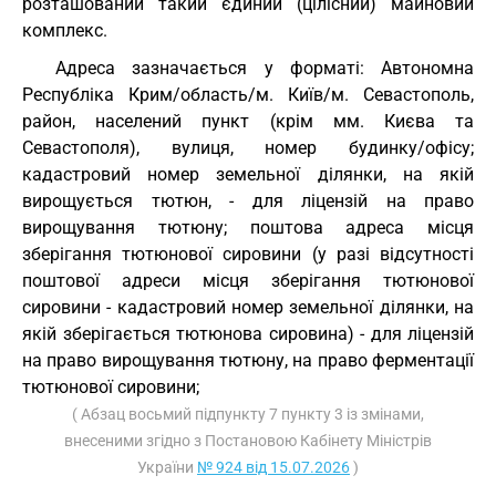
розташований такий єдиний (цілісний) майновий
комплекс.
Адреса зазначається у форматі: Автономна
Республіка Крим/область/м. Київ/м. Севастополь,
район, населений пункт (крім мм. Києва та
Севастополя), вулиця, номер будинку/офісу;
кадастровий номер земельної ділянки, на якій
вирощується тютюн, - для ліцензій на право
вирощування тютюну; поштова адреса місця
зберігання тютюнової сировини (у разі відсутності
поштової адреси місця зберігання тютюнової
сировини - кадастровий номер земельної ділянки, на
якій зберігається тютюнова сировина) - для ліцензій
на право вирощування тютюну, на право ферментації
тютюнової сировини;
( Абзац восьмий підпункту 7 пункту 3 із змінами,
внесеними згідно з Постановою Кабінету Міністрів
України
№ 924 від 15.07.2026
)