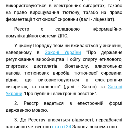
використовуються в електронних сигаретах, та/або
на право вирощування тютюну, та/або на право
ферментації тютюнової сировини (далі - ліцензіат).
Реєстр є складовою інформаційно-
комунікаційної системи ДПС.
У цьому Порядку терміни вживаються у значенні,
наведеному в
Законі України
"Про державне
регулювання виробництва і обігу спирту етилового,
спиртових дистилятів, біоетанолу, алкогольних
напоїв, тютюнових виробів, тютюнової сировини,
рідин, що використовуються в електронних
сигаретах, та пального" (далі - Закон) та
Законі
України
"Про публічні електронні реєстри".
2. Реєстр ведеться в електронній формі
державною мовою.
3. До Реєстру вносяться відомості, передбачені
частиною четвертою
статті 34
Закону, зокрема про: