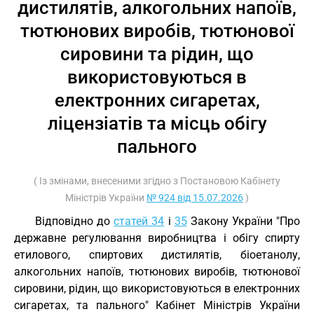
дистилятів, алкогольних напоїв,
тютюнових виробів, тютюнової
сировини та рідин, що
використовуються в
електронних сигаретах,
ліцензіатів та місць обігу
пального
( Із змінами, внесеними згідно з Постановою Кабінету
Міністрів України
№ 924 від 15.07.2026
)
Відповідно до
статей 34
і
35
Закону України "Про
державне регулювання виробництва і обігу спирту
етилового, спиртових дистилятів, біоетанолу,
алкогольних напоїв, тютюнових виробів, тютюнової
сировини, рідин, що використовуються в електронних
сигаретах, та пального" Кабінет Міністрів України