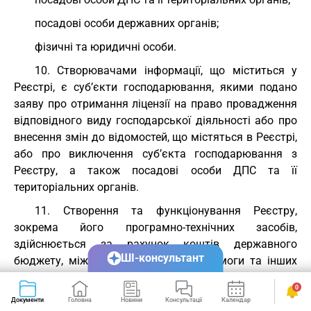
посадові особи державних органів;
фізичні та юридичні особи.
10. Створювачами інформації, що міститься у
Реєстрі, є суб’єкти господарювання, якими подано
заяву про отримання ліцензії на право провадження
відповідного виду господарської діяльності або про
внесення змін до відомостей, що містяться в Реєстрі,
або про виключення суб’єкта господарювання з
Реєстру, а також посадові особи ДПС та її
територіальних органів.
11. Створення та функціонування Реєстру,
зокрема його програмно-технічних засобів,
здійснюється за рахунок коштів державного
ШІ-консультант
бюджету, міжнародної технічної допомоги та інших
джерел, не заборонених законом.
0
12. Власником Реєстру, зокрема його програмно-
Документи
Головна
Новини
Консультації
Календар
Сервіси