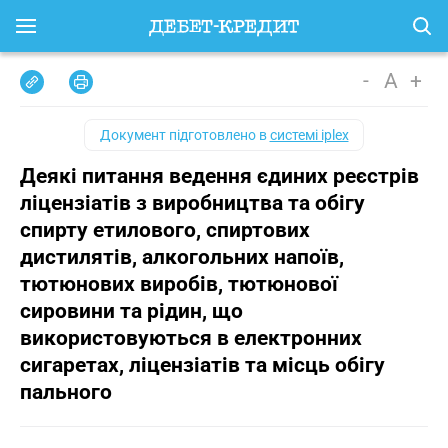
-
A
+
Документ підготовлено в
системі iplex
Деякі питання ведення єдиних реєстрів
ліцензіатів з виробництва та обігу
спирту етилового, спиртових
дистилятів, алкогольних напоїв,
тютюнових виробів, тютюнової
сировини та рідин, що
використовуються в електронних
сигаретах, ліцензіатів та місць обігу
пального