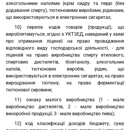
алкогольними напоями (крім сидру та перрі (без
додавання спирту), тютюновими виробами, рідинами,
що використовуються в електронних сигаретах;
10) перелік кодів товарів (продукції), що
вироблятимуться, згідно з
УКТЗЕД
, наведений у заяві
про отримання ліцензії на право провадження
відповідного виду господарської діяльності, - для
ліцензій на право виробництва спирту етилового,
спиртових дистилятів, біоетанолу, алкогольних
напоїв, тютюнових виробів, рідин, що
використовуються в електронних сигаретах, на право
вирощування тютюну, на право ферментації
тютюнової сировини;
11) ознаку малого виробництва (1 - мале
виробництво дистилятів, 2 - мале виробництво
виноробної продукції, 3 - мале виробництво пива);
12) код класифікації доходів бюджету, суму