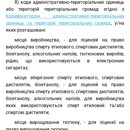
8) коди адміністративно-територіальних одиниць
або територій територіальних громад згідно з
Кодифікатором адміністративно-територіальних
одиниць та територій територіальних громад
, у/на
яких розташовані:
місця виробництва, - для ліцензій на право
виробництва спирту етилового, спиртових дистилятів,
біоетанолу, алкогольних напоїв, тютюнових виробів,
рідин, що використовуються в електронних
сигаретах;
місця зберігання спирту етилового, спиртових
дистилятів, біоетанолу, - для ліцензій на право
виробництва спирту етилового, спиртових дистилятів,
біоетанолу, алкогольних напоїв, для виробництва
яких використовуються спирт етиловий та/або
спиртові дистиляти;
місце вирощування тютюну, - для ліцензії на
право вирощування тютюну;