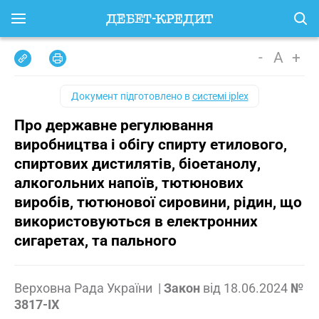
-
A
+
Документ підготовлено в
системі iplex
Про державне регулювання
виробництва і обігу спирту етилового,
спиртових дистилятів, біоетанолу,
алкогольних напоїв, тютюнових
виробів, тютюнової сировини, рідин, що
використовуються в електронних
сигаретах, та пального
Верховна Рада України
|
Закон
від
18.06.2024
№
3817-IX