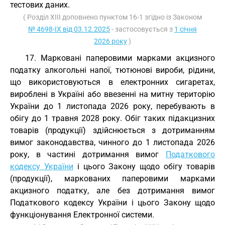
тестових даних.
( Розділ XIII доповнено пунктом 16-1 згідно із Законом
№ 4698-IX від 03.12.2025
- застосовується з
1 січня
2026 року
)
17. Марковані паперовими марками акцизного
податку алкогольні напої, тютюнові вироби, рідини,
що використовуються в електронних сигаретах,
вироблені в Україні або ввезенні на митну територію
України до 1 листопада 2026 року, перебувають в
обігу до 1 травня 2028 року. Обіг таких підакцизних
товарів (продукції) здійснюється з дотриманням
вимог законодавства, чинного до 1 листопада 2026
року, в частині дотримання вимог
Податкового
кодексу України
і цього Закону щодо обігу товарів
(продукції), маркованих паперовими марками
акцизного податку, але без дотримання вимог
Податкового кодексу України і цього Закону щодо
функціонування Електронної системи.