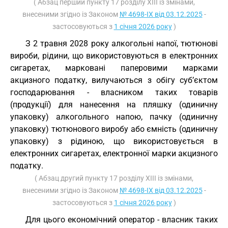
( Абзац перший пункту 17 розділу XIII із змінами,
внесеними згідно із Законом
№ 4698-IX від 03.12.2025
-
застосовуються з
1 січня 2026 року
)
З 2 травня 2028 року алкогольні напої, тютюнові
вироби, рідини, що використовуються в електронних
сигаретах, марковані паперовими марками
акцизного податку, вилучаються з обігу суб’єктом
господарювання - власником таких товарів
(продукції) для нанесення на пляшку (одиничну
упаковку) алкогольного напою, пачку (одиничну
упаковку) тютюнового виробу або ємність (одиничну
упаковку) з рідиною, що використовується в
електронних сигаретах, електронної марки акцизного
податку.
( Абзац другий пункту 17 розділу XIII із змінами,
внесеними згідно із Законом
№ 4698-IX від 03.12.2025
-
застосовуються з
1 січня 2026 року
)
Для цього економічний оператор - власник таких