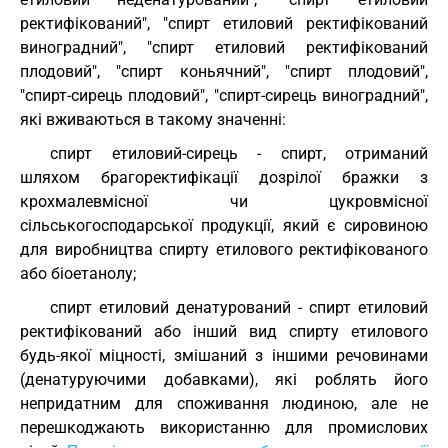
ректифікований", "спирт етиловий ректифікований
виноградний", "спирт етиловий ректифікований
плодовий", "спирт коньячний", "спирт плодовий",
"спирт-сирець плодовий", "спирт-сирець виноградний",
які вживаються в такому значенні:
спирт етиловий-сирець - спирт, отриманий
шляхом брагоректифікації дозрілої бражки з
крохмалевмісної чи цукровмісної
сільськогосподарської продукції, який є сировиною
для виробництва спирту етилового ректифікованого
або біоетанолу;
спирт етиловий денатурований - спирт етиловий
ректифікований або інший вид спирту етилового
будь-якої міцності, змішаний з іншими речовинами
(денатуруючими добавками), які роблять його
непридатним для споживання людиною, але не
перешкоджають використанню для промислових