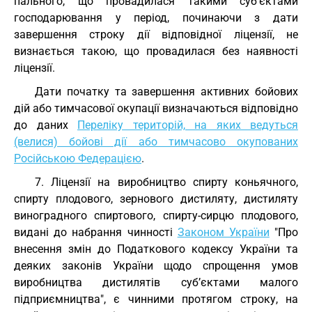
пального, що провадилася такими суб’єктами
господарювання у період, починаючи з дати
завершення строку дії відповідної ліцензії, не
визнається такою, що провадилася без наявності
ліцензії.
Дати початку та завершення активних бойових
дій або тимчасової окупації визначаються відповідно
до даних
Переліку територій, на яких ведуться
(велися) бойові дії або тимчасово окупованих
Російською Федерацією
.
7. Ліцензії на виробництво спирту коньячного,
спирту плодового, зернового дистиляту, дистиляту
виноградного спиртового, спирту-сирцю плодового,
видані до набрання чинності
Законом України
"Про
внесення змін до Податкового кодексу України та
деяких законів України щодо спрощення умов
виробництва дистилятів суб’єктами малого
підприємництва", є чинними протягом строку, на