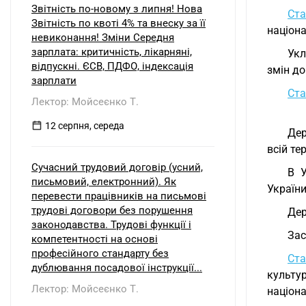
Звітність по-новому з липня! Нова
Ста
Звітність по квоті 4% та внеску за її
націон
невиконання! Зміни Середня
зарплата: критичність, лікарняні,
Укл
відпускні. ЄСВ, ПДФО, індексація
змін до
зарплати
Ста
Лектор: Мойсеєнко Т.
12 серпня, середа
Дер
всій те
Сучасний трудовий договір (усний,
В У
письмовий, електронний). Як
України
перевести працівників на письмові
трудові договори без порушення
Дер
законодавства. Трудові функції і
Зас
компетентності на основі
професійного стандарту без
Ста
дублювання посадової інструкції...
культу
Лектор: Мойсеєнко Т.
націон