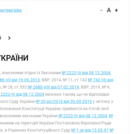
-
A
+
системі iplex
4
УКРАЇНИ
ми, внесеними згідно із Законами
№ 2222-IV від 08.12.2004
,
86-VII від 19.09.2013
, ВВР, 2014, № 11, ст.142
№ 742-VII від
6, № 28, ст.532
№ 2680-VIII від 07.02.2019
, ВВР, 2019, № 9,
2222-IV від 08.12.2004
визнано таким, що не відповідає
йного Суду України
№ 20-рп/2010 від 30.09.2010
у зв’язку з
ложення Конституції України, прийнятої на п’ятій сесії
, внесеними законами України
№ 2222-IV від 08.12.2004
,
№
чинними на території України Постановою Верховної Ради
ив. в Рішеннях Конституційного Суду
№ 1-зп від 13.05.97
№