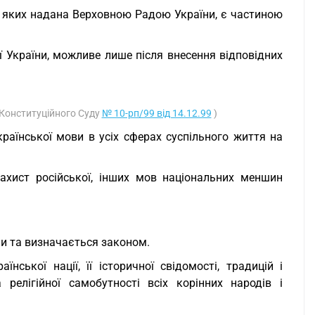
ь яких надана Верховною Радою України, є частиною
ї України, можливе лише після внесення відповідних
і Конституційного Суду
№ 10-рп/99 від 14.12.99
)
раїнської мови в усіх сферах суспільного життя на
захист російської, інших мов національних меншин
ни та визначається законом.
нської нації, її історичної свідомості, традицій і
 релігійної самобутності всіх корінних народів і