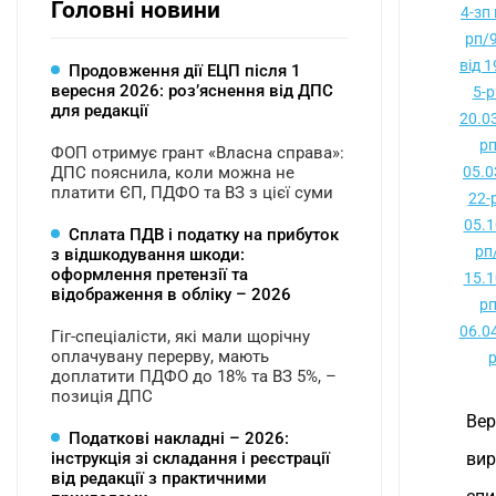
Головні новини
4-зп 
рп/9
від 
Продовження дії ЕЦП після 1
вересня 2026: розʼяснення від ДПС
5-р
для редакції
20.0
рп
ФОП отримує грант «Власна справа»:
ДПС пояснила, коли можна не
05.0
платити ЄП, ПДФО та ВЗ з цієї суми
22-
05.1
Сплата ПДВ і податку на прибуток
рп
з відшкодування шкоди:
оформлення претензії та
15.1
відображення в обліку – 2026
рп
06.0
Гіг-спеціалісти, які мали щорічну
оплачувану перерву, мають
р
доплатити ПДФО до 18% та ВЗ 5%, –
позиція ДПС
Вер
Податкові накладні – 2026:
інструкція зі складання і реєстрації
вир
від редакції з практичними