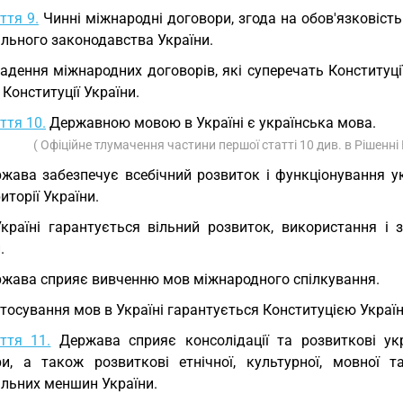
ття 9.
Чинні міжнародні договори, згода на обов'язковіст
ального законодавства України.
адення міжнародних договорів, які суперечать Конституці
 Конституції України.
ття 10.
Державною мовою в Україні є українська мова.
( Офіційне тлумачення частини першої статті 10 див. в Рішенн
жава забезпечує всебічний розвиток і функціонування ук
риторії України.
країні гарантується вільний розвиток, використання і 
.
жава сприяє вивченню мов міжнародного спілкування.
тосування мов в Україні гарантується Конституцією Украї
ття 11.
Держава сприяє консолідації та розвиткові украї
ри, а також розвиткові етнічної, культурної, мовної та
альних меншин України.