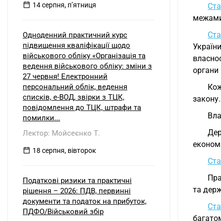
14 серпня, пʼятниця
Ста
межами
Ста
Одноденний практичний курс
підвищення кваліфікації щодо
Україн
військового обліку «Організація та
власнос
ведення військового обліку: зміни з
органи
27 червня! Електронний
персональний облік, ведення
Кож
списків, е-ВОД, звірки з ТЦК,
закону.
повідомлення до ТЦК, штрафи та
Вла
помилки...
Дер
Лектор: Мойсеєнко Т.
економі
18 серпня, вівторок
Ста
Пра
Податкові ризики та практичні
та дер
рішення – 2026: ПДВ, первинні
документи та податок на прибуток,
Ста
ПДФО/Військовий збір
багатом