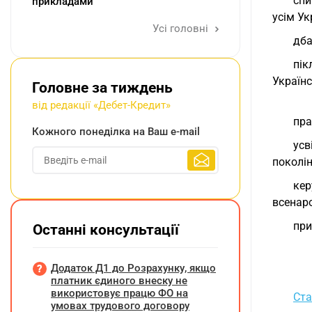
спи
прикладами
усім У
Усі головні
дба
пік
Українс
Головне за тиждень
від редакції «Дебет-Кредит»
пра
Кожного понеділка на Ваш e-mail
ус
поколі
ке
всенар
при
Останні консультації
Додаток Д1 до Розрахунку, якщо
платник єдиного внеску не
використовує працю ФО на
Ста
умовах трудового договору