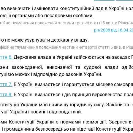
во визначати і змінювати конституційний лад в Україні на
ою, її органами або посадовими особами.
іційне тлумачення положення частини третьої статті 5 див. в Рішен
рп/2008 від 16.04.2
то не може узурпувати державну владу.
Офіційне тлумачення положення частини четвертої статті 5 див. в Рі
ття 6.
Державна влада в Україні здійснюється на засадах її
гани законодавчої, виконавчої та судової влади зді
уцією межах і відповідно до законів України.
ття 7.
В Україні визнається і гарантується місцеве самовр
ття 8.
В Україні визнається і діє принцип верховенства пра
ституція України має найвищу юридичну силу. Закони та 
уції України і повинні відповідати їй.
ми Конституції України є нормами прямої дії. Звернення
і громадянина безпосередньо на підставі Конституції Укра