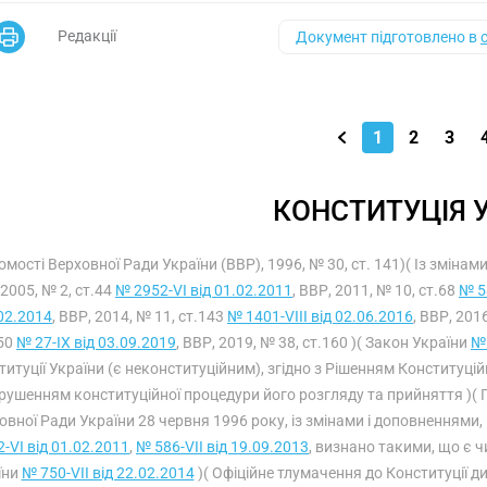
Редакції
Документ підготовлено в
1
2
3
КОНСТИТУЦІЯ 
омості Верховної Ради України (ВВР), 1996, № 30, ст. 141)( Із зміна
 2005, № 2, ст.44
№ 2952-VI від 01.02.2011
, ВВР, 2011, № 10, ст.68
№ 5
02.2014
, ВВР, 2014, № 11, ст.143
№ 1401-VIII від 02.06.2016
, ВВР, 201
.50
№ 27-IX від 03.09.2019
, ВВР, 2019, № 38, ст.160 )( Закон України
№ 
титуції України (є неконституційним), згідно з Рішенням Конституці
рушенням конституційної процедури його розгляду та прийняття )( По
овної Ради України 28 червня 1996 року, із змінами і доповненнями
-VI від 01.02.2011
,
№ 586-VII від 19.09.2013
, визнано такими, що є 
їни
№ 750-VII від 22.02.2014
)( Офіційне тлумачення до Конституції д