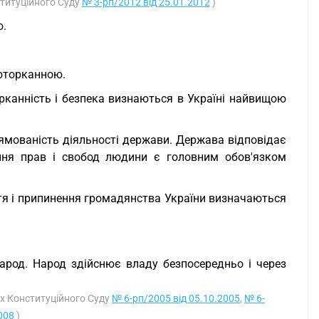
ституційного Суду
№ 3-рп/2012 від 25.01.2012
)
ю.
доторканною.
торканність і безпека визнаються в Україні найвищою
рямованість діяльності держави. Держава відповідає
ння прав і свобод людини є головним обов'язком
ття і припинення громадянства України визначаються
народ. Народ здійснює владу безпосередньо і через
ях Конституційного Суду
№ 6-рп/2005 від 05.10.2005
,
№ 6-
008
)