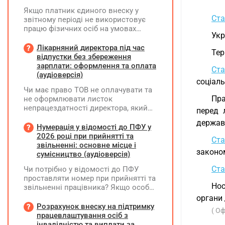
Якщо платник єдиного внеску у
Ста
звітному періоді не використовує
працю фізичних осіб на умовах
Укр
трудового договору (контракту) або
на інших умовах, передбачених
Лікарняний директора під час
Тер
законодавством, Додаток Д1/
відпустки без збереження
Додаток ФІЗ-Д1 за відповідний
зарплати: оформлення та оплата
Ста
період не подається
(аудіоверсія)
соціаль
Чи має право ТОВ не оплачувати та
Пра
не оформлювати листок
непрацездатності директора, який
перед 
перебуває у відпустці без
держав
збереження заробітної плати під час
Нумерація у відомості до ПФУ у
призупинення діяльності
2026 році при прийнятті та
Ста
підприємства?
звільненні: основне місце і
законо
сумісництво (аудіоверсія)
Ста
Чи потрібно у відомості до ПФУ
проставляти номер при прийнятті та
Нос
звільненні працівника? Якщо особа
одночасно працювала за основним
органи
місцем роботи та за сумісництвом,
Розрахунок внеску на підтримку
( О
чи рахується це як два роботодавці?
працевлаштування осіб з
інвалідністю та виплати за