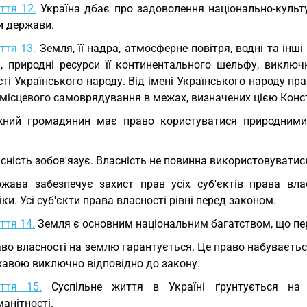
ття 12.
Україна дбає про задоволення національно-культу
 держави.
ття 13.
Земля, її надра, атмосферне повітря, водні та інші
и, природні ресурси її континентального шельфу, виключ
ті Українського народу. Від імені Українського народу п
 місцевого самоврядування в межах, визначених цією Конс
ний громадянин має право користуватися природними 
сність зобов'язує. Власність не повинна використовуватися
жава забезпечує захист прав усіх суб'єктів права вла
ки. Усі суб'єкти права власності рівні перед законом.
ття 14.
Земля є основним національним багатством, що пе
во власності на землю гарантується. Це право набуваєть
жавою виключно відповідно до закону.
ття 15.
Суспільне життя в Україні ґрунтується на за
анітності.