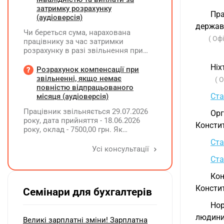
затримку розрахунку
Пра
(аудіоверсія)
держав
Чи береться сума, нарахована
( Оф
працівнику за час затримки
розрахунку в разі звільнення при
обчсиленні середньомісячної
Ніх
заробітної плати (винагороди), для
Розрахунок компенсації при
розрахунку внеску на підтримку
звільненні, якщо немає
( 
працевлаштування осіб з
повністю відпрацьованого
інвалідністю?
Ста
місяця (аудіоверсія)
Працівник звільняється 29.07.2026
Ор
року, дата прийняття - 18.06.2026
Констит
року, оклад - 7500,00 грн. Як
розрахувати компенсацію трьох
Ста
невикористаних днів відпустки при
Усі консультації
звільненні?
Ста
Кон
Констит
Семінари для бухгалтерів
Нор
людини 
Великі зарплатні зміни! Зарплатна