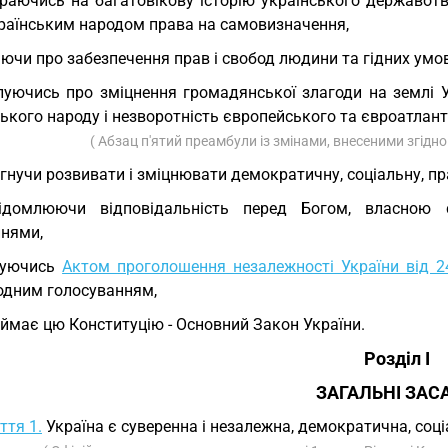
раючись на багатовікову історію українського державотв
країнським народом права на самовизначення,
ючи про забезпечення прав і свобод людини та гідних умов 
луючись про зміцнення громадянської злагоди на землі 
ького народу і незворотність європейського та євроатлант
( Абзац п'ятий преамбули із змінами, внесеними згідн
гнучи розвивати і зміцнювати демократичну, соціальну, п
відомлюючи відповідальність перед Богом, власною 
ннями,
руючись
Актом проголошення незалежності України від 2
одним голосуванням,
ймає цю Конституцію - Основний Закон України.
Розділ I
ЗАГАЛЬНІ ЗАС
ття 1.
Україна є суверенна і незалежна, демократична, соц