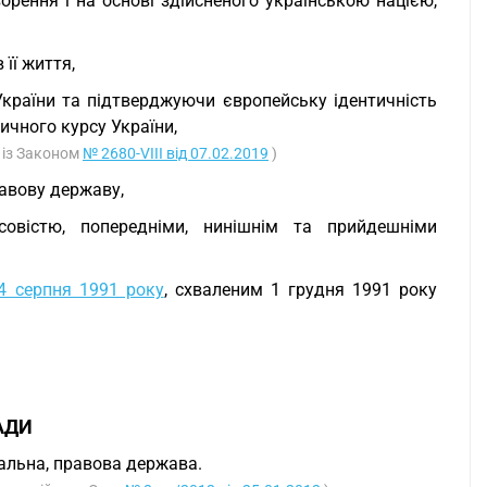
орення і на основі здійсненого українською нацією,
її життя,
України та підтверджуючи європейську ідентичність
ичного курсу України,
о із Законом
№ 2680-VIII від 07.02.2019
)
равову державу,
совістю, попередніми, нинішнім та прийдешніми
4 серпня 1991 року
, схваленим 1 грудня 1991 року
АДИ
іальна, правова держава.