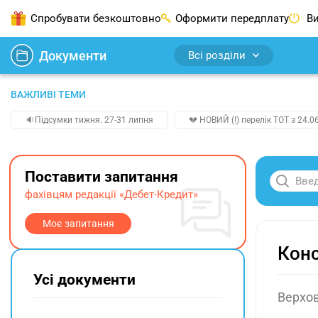
Спробувати безкоштовно
Оформити передплату
Ви
Документи
Всі розділи
ВАЖЛИВІ ТЕМИ
🔉Підсумки тижня. 27-31 липня
💔 НОВИЙ (!) перелік ТОТ з 24.06
Поставити запитання
фахівцям редакції «Дебет-Кредит»
Моє запитання
Конс
Усі документи
Верхов