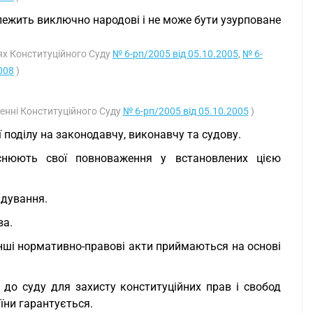
лежить виключно народові і не може бути узурповане
нях Конституційного Суду
№ 6-рп/2005 від 05.10.2005
,
№ 6-
008
)
шенні Конституційного Суду
№ 6-рп/2005 від 05.10.2005
)
 поділу на законодавчу, виконавчу та судову.
йснюють свої повноваження у встановлених цією
ядування.
ва.
інші нормативно-правові акти приймаються на основі
 до суду для захисту конституційних прав і свобод
їни гарантується.