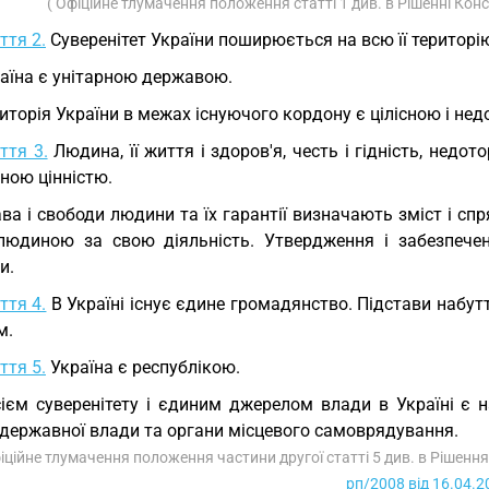
( Офіційне тлумачення положення статті 1 див. в Рішенні Кон
ття 2.
Суверенітет України поширюється на всю її територі
аїна є унітарною державою.
иторія України в межах існуючого кордону є цілісною і не
ття 3.
Людина, її життя і здоров'я, честь і гідність, недо
ною цінністю.
ва і свободи людини та їх гарантії визначають зміст і сп
людиною за свою діяльність. Утвердження і забезпече
и.
ття 4.
В Україні існує єдине громадянство. Підстави набу
м.
ття 5.
Україна є республікою.
ієм суверенітету і єдиним джерелом влади в Україні є 
 державної влади та органи місцевого самоврядування.
фіційне тлумачення положення частини другої статті 5 див. в Рішенн
рп/2008 від 16.04.2