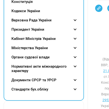
Конституція
Кодекси України
Верховна Рада України
Президент України
Кабінет Міністрів України
Міністерства України
Органи судової влади
(Від
ВВР,
Нормативні акти міжнародного
характеру
21.
ст
Документи СРСР та УРСР
Конс
по
Cтандарти бух.обліку
Верх
2952
Укра