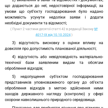
що додаються до неї, недостовірної інформації, за
умови що суб’єкту господарювання було надано
можливість усунути недоліки заяви і додати
необхідні документи та відомості;
( Пункт 2 частини десятої статті 42 в редакції Закону
№
4017-IX від 10.10.2024
)
3) відсутність висновку з оцінки впливу на
довкілля про допустимість планованої діяльності;
4) відсутність або невідповідність матеріально-
технічної бази заявленим видам та обсягам
оброблення відходів;
5) недопущення суб’єктом господарювання
представників уповноваженого органу до об’єкта
оброблення відходів з метою здійснення ними
заходів державного нагляду (контролю) у сфері
охорони навколишнього природного середовища.
Підставою для прийняття рішення про відмову у