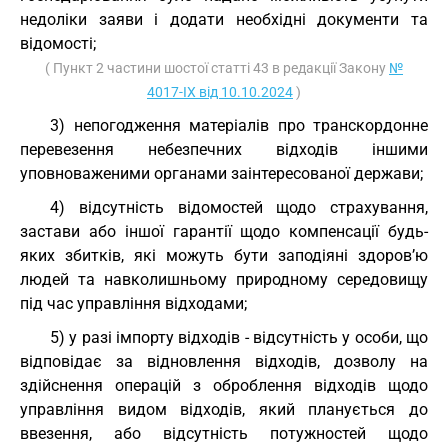
недоліки заяви і додати необхідні документи та
відомості;
( Пункт 2 частини шостої статті 43 в редакції Закону
№
4017-IX від 10.10.2024
)
3) непогодження матеріалів про транскордонне
перевезення небезпечних відходів іншими
уповноваженими органами заінтересованої держави;
4) відсутність відомостей щодо страхування,
застави або іншої гарантії щодо компенсації будь-
яких збитків, які можуть бути заподіяні здоров’ю
людей та навколишньому природному середовищу
під час управління відходами;
5) у разі імпорту відходів - відсутність у особи, що
відповідає за відновлення відходів, дозволу на
здійснення операцій з оброблення відходів щодо
управління видом відходів, який планується до
ввезення, або відсутність потужностей щодо