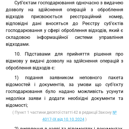
Суб’єктам господарювання одночасно з видачею
дозволу на здійснення операцій з оброблення
відходів присвоюється реєстраційний номер,
відповідні дані вносяться до Реєстру суб’єктів
господарювання у сфері оброблення відходів, який є
складовою інформаційної системи управління
відходами.
10. Підставами для прийняття рішення про
відмову у видачі дозволу на здійснення операцій з
оброблення відходів є:
1) подання заявником неповного пакета
відомостей і документів, за умови що суб’єкту
господарювання було надано можливість усунути
недоліки заяви і додати необхідні документи та
відомості;
( Пункт 1 частини десятої статті 42 в редакції Закону
№
4017-IX від 10.10.2024
)
2) виявлення в заяві та відомостях і документах,