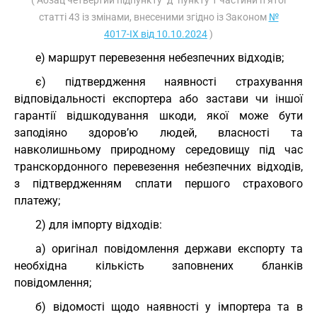
( Абзац четвертий підпункту "д" пункту 1 частини п’ятої
статті 43 із змінами, внесеними згідно із Законом
№
4017-IX від 10.10.2024
)
е) маршрут перевезення небезпечних відходів;
є) підтвердження наявності страхування
відповідальності експортера або застави чи іншої
гарантії відшкодування шкоди, якої може бути
заподіяно здоров’ю людей, власності та
навколишньому природному середовищу під час
транскордонного перевезення небезпечних відходів,
з підтвердженням сплати першого страхового
платежу;
2) для імпорту відходів:
а) оригінал повідомлення держави експорту та
необхідна кількість заповнених бланків
повідомлення;
б) відомості щодо наявності у імпортера та в