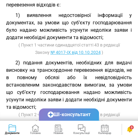
перевезення відходів є:
1) виявлення недостовірної інформації у
документах, за умови що суб’єкту господарювання
було надано можливість усунути недоліки заяви і
додати необхідні документи та відомості;
( Пункт 1 частини одинадцятої статті 43 в редакції
Закону
№ 4017-IX від 10.10.2024
)
2) подання документів, необхідних для видачі
висновку на транскордонне перевезення відходів, не
в повному обсязі або їх невідповідність
встановленим законодавством вимогам, за умови
що суб’єкту господарювання надано можливість
усунути недоліки заяви і додати необхідні документи
та відомості;
ШІ-консультант
( Пункт 2 частини одинадцятої статті 43 в редакції
Закону
№ 4017-IX від 10.10.2024
)
0
3) у разі імпорту відходів для відновлення -
Документи
Головна
Новини
Консультації
Календар
Сервіси