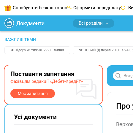
Спробувати безкоштовно
Оформити передплату
Ви
Документи
Всі розділи
ВАЖЛИВІ ТЕМИ
🔉Підсумки тижня. 27-31 липня
💔 НОВИЙ (!) перелік ТОТ з 24.06
Поставити запитання
фахівцям редакції «Дебет-Кредит»
Моє запитання
Про 
Усі документи
Верхов