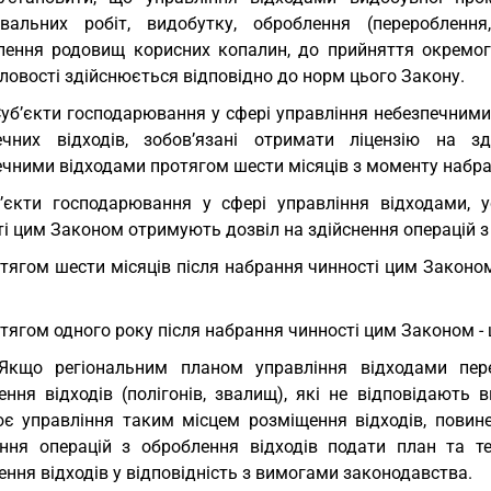
увальних робіт, видобутку, оброблення (переробленн
лення родовищ корисних копалин, до прийняття окремого
ловості здійснюється відповідно до норм цього Закону.
Суб’єкти господарювання у сфері управління небезпечним
ечних відходів, зобов’язані отримати ліцензію на зд
ечними відходами протягом шести місяців з моменту набра
’єкти господарювання у сфері управління відходами, 
і цим Законом отримують дозвіл на здійснення операцій з
тягом шести місяців після набрання чинності цим Законо
тягом одного року після набрання чинності цим Законом -
Якщо регіональним планом управління відходами пере
ення відходів (полігонів, звалищ), які не відповідають
ює управління таким місцем розміщення відходів, пови
ення операцій з оброблення відходів подати план та те
ння відходів у відповідність з вимогами законодавства.