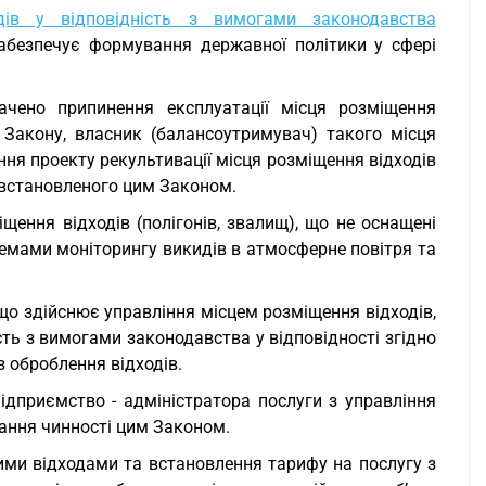
ів у відповідність з вимогами законодавства
абезпечує формування державної політики у сфері
чено припинення експлуатації місця розміщення
о Закону, власник (балансоутримувач) такого місця
ня проекту рекультивації місця розміщення відходів
, встановленого цим Законом.
щення відходів (полігонів, звалищ), що не оснащені
темами моніторингу викидів в атмосферне повітря та
що здійснює управління місцем розміщення відходів,
сть з вимогами законодавства у відповідності згідно
 оброблення відходів.
ідприємство - адміністратора послуги з управління
рання чинності цим Законом.
ими відходами та встановлення тарифу на послугу з