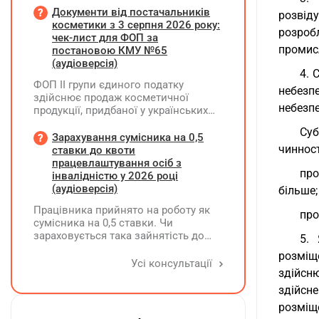
межах одного звітного
Документи від постачальників
розвід
(податкового) періоду та не
косметики з 3 серпня 2026 року:
розроб
продовжується в наступних
чек-лист для ФОП за
промис
постановою КМУ №65
(аудіоверсія)
4. 
ФОП ІІ групи єдиного податку
небезп
здійснює продаж косметичної
небезп
продукції, придбаної у українських
постачальників. Які саме документи
Суб
потрібно вимагати від
Зарахування сумісника на 0,5
постачальника після 03.08.2026 року
чинност
ставки до квоти
у зв'язку з повним набранням
працевлаштування осіб з
про
чинності Технічного регламенту на
інвалідністю у 2026 році
косметичну продукцію,
(аудіоверсія)
більше;
затвердженого постановою КМУ від
Працівника прийнято на роботу як
20.01.2021 р. №65?
про
сумісника на 0,5 ставки. Чи
зараховується така зайнятість до
5. 
ліміту (квоти) з працевлаштування
розміщ
осіб з інвалідністю відповідно до
Усі консультації
здійсн
вимог законодавства?
здійсн
розміще