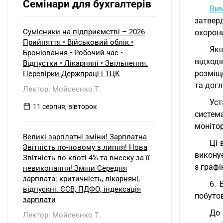
Семінари для бухгалтерів
Ви
затвер
Сумісники на підприємстві – 2026
охорон
Прийняття • Військовий облік •
Якщ
Бронювання • Робочий час •
відход
Відпустки • Лікарняні • Звільнення.
розміще
Перевірки Держпраці і ТЦК
та догл
Лектор: Мойсеєнко Т.
Уст
11 серпня, вівторок
систем
монітор
Великі зарплатні зміни! Зарплатна
Ці 
Звітність по-новому з липня! Нова
виконує
Звітність по квоті 4% та внеску за її
з графі
невиконання! Зміни Середня
зарплата: критичність, лікарняні,
6. 
відпускні. ЄСВ, ПДФО, індексація
побутов
зарплати
До 
Лектор: Мойсеєнко Т.