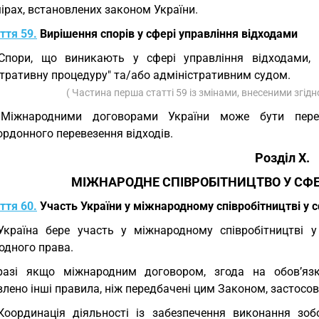
ірах, встановлених законом України.
ття 59.
Вирішення спорів у сфері управління відходами
 Спори, що виникають у сфері управління відходами,
стративну процедуру" та/або адміністративним судом.
( Частина перша статті 59 із змінами, внесеними згід
 Міжнародними договорами України може бути пере
рдонного перевезення відходів.
Розділ X.
МІЖНАРОДНЕ СПІВРОБІТНИЦТВО У СФЕ
ття 60.
Участь України у міжнародному співробітництві у с
Україна бере участь у міжнародному співробітництві 
одного права.
разі якщо міжнародним договором, згода на обов’яз
влено інші правила, ніж передбачені цим Законом, застос
Координація діяльності із забезпечення виконання зоб