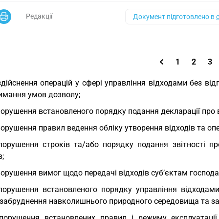
Редакції
Документ підготовлено в
1
2
3
здійснення операцій у сфері управління відходами без від
имання умов дозволу;
порушення встановленого порядку подання декларації про в
порушення правил ведення обліку утворення відходів та опе
порушення строків та/або порядку подання звітності пр
в;
порушення вимог щодо передачі відходів суб’єктам господ
порушення встановленого порядку управління відходами
 забруднення навколишнього природного середовища та за
порушення встановлених правил і режиму експлуатації