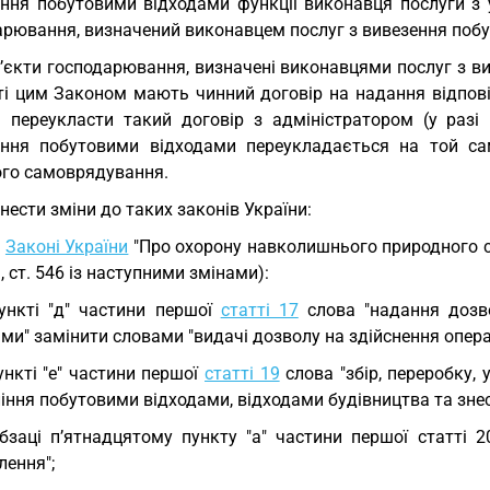
іння побутовими відходами функції виконавця послуги з 
арювання, визначений виконавцем послуг з вивезення побу
’єкти господарювання, визначені виконавцями послуг з в
ті цим Законом мають чинний договір на надання відпові
і переукласти такий договір з адміністратором (у разі
іння побутовими відходами переукладається на той са
ого самоврядування.
Внести зміни до таких законів України:
у
Законі України
"Про охорону навколишнього природного се
1, ст. 546 із наступними змінами):
ункті "д" частини першої
статті 17
слова "надання дозво
ми" замінити словами "видачі дозволу на здійснення операц
ункті "е" частини першої
статті 19
слова "збір, переробку, 
іння побутовими відходами, відходами будівництва та знес
бзаці п’ятнадцятому пункту "а" частини першої статті 20-
лення";