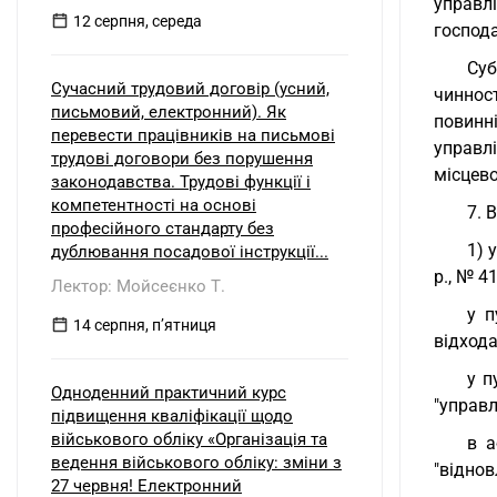
управл
12 серпня, середа
господ
Суб
Сучасний трудовий договір (усний,
чиннос
письмовий, електронний). Як
повинн
перевести працівників на письмові
управл
трудові договори без порушення
місцев
законодавства. Трудові функції і
компетентності на основі
7. 
професійного стандарту без
1) 
дублювання посадової інструкції...
р., № 4
Лектор: Мойсеєнко Т.
у п
14 серпня, пʼятниця
відхода
у п
Одноденний практичний курс
"управл
підвищення кваліфікації щодо
військового обліку «Організація та
в а
ведення військового обліку: зміни з
"віднов
27 червня! Електронний