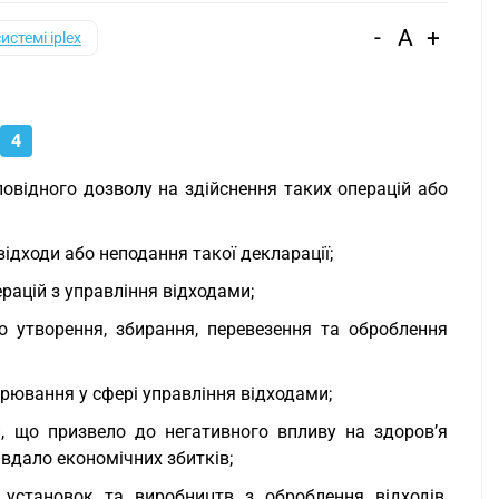
-
A
+
системі iplex
4
повідного дозволу на здійснення таких операцій або
ідходи або неподання такої декларації;
рацій з управління відходами;
о утворення, збирання, перевезення та оброблення
арювання у сфері управління відходами;
, що призвело до негативного впливу на здоров’я
вдало економічних збитків;
 установок та виробництв з оброблення відходів,