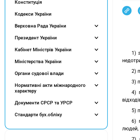
Конституція
Кодекси України
Верховна Рада України
Президент України
Кабінет Міністрів України
1) 
недотр
Міністерства України
2) 
Органи судової влади
3) 
Нормативні акти міжнародного
характеру
4) 
відході
Документи СРСР та УРСР
5) 
Cтандарти бух.обліку
6) 
людей,
7) 