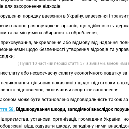
ів для захоронення відходів;
порушення порядку ввезення в Україну, вивезення і транзиту
невиконання розпоряджень органів, що здійснюють держа
ми та за місцями їх збирання та оброблення;
 приховування, викривлення або відмову від надання повн
зверненнями щодо безпечності утворення відходів та управл
аслідки;
( Пункт 10 частини першої статті 57 із змінами, внесеними 
 несплату або несвоєчасну сплату екологічного податку за 
 невиконання цільових показників щодо підготовки відхо
ального відновлення, включаючи зворотне заповнення.
Законом може бути встановлено відповідальність також за 
ття 58.
Відшкодування шкоди, заподіяної внаслідок поруш
Підприємства, установи, організації, громадяни України, і
зобов’язані відшкодувати шкоду, заподіяну ними внаслідо