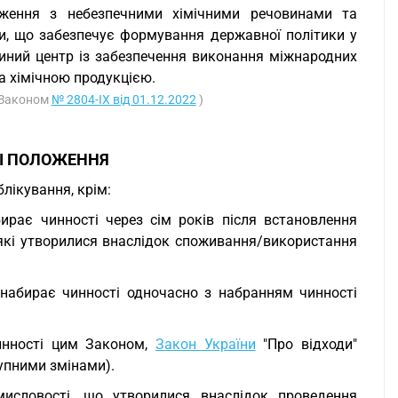
ження з небезпечними хімічними речовинами та
и, що забезпечує формування державної політики у
иний центр із забезпечення виконання міжнародних
а хімічною продукцією.
з Законом
№ 2804-IX від 01.12.2022
)
НІ ПОЛОЖЕННЯ
блікування, крім:
бирає чинності через сім років після встановлення
 які утворилися внаслідок споживання/використання
ка набирає чинності одночасно з набранням чинності
инності цим Законом,
Закон України
"Про відходи"
ступними змінами).
мисловості, що утворилися внаслідок проведення