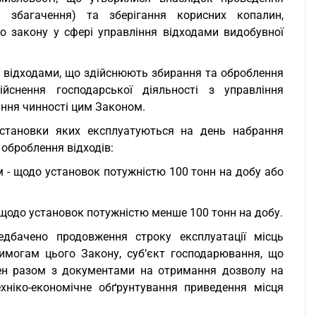
я, збагачення) та зберігання корисних копалин,
 закону у сфері управління відходами видобувної
и відходами, що здійснюють збирання та оброблення
ійснення господарської діяльності з управління
ння чинності цим Законом.
установки яких експлуатуються на день набрання
 оброблення відходів:
м - щодо установок потужністю 100 тонн на добу або
 щодо установок потужністю менше 100 тонн на добу.
дбачено продовження строку експлуатації місць
 вимогам цього Закону, суб’єкт господарювання, що
нен разом з документами на отримання дозволу на
хніко-економічне обґрунтування приведення місця