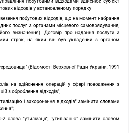
управління побутовими відходами здійснює суб’єкт
тових відходів у встановленому порядку.
ивезення побутових відходів, що на момент набрання
дних послуг з органами місцевого самоврядування,
 його визначення). Договір про надання послуги з
мий строк, на який він був укладений з органом
редовища" (Відомості Верховної Ради України, 1991
лів на здійснення операцій у сфері поводження з
ій з оброблення відходів";
утилізацію і захоронення відходів" замінити словами
ення";
2 слова "утилізації", "утилізацію" замінити словом