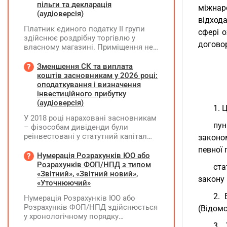
пільги та декларація
міжнар
(аудіоверсія)
відход
Платник єдиного податку ІІ групи
сфері 
здійснює роздрібну торгівлю у
договор
власному магазині. Приміщення не
здає в оренду, право власності на
земельну ділянку має як ФОП. Як
Зменшення СК та виплата
правильно застосувати пільгу з
коштів засновникам у 2026 році:
земельного податку? Подано форму
оподаткування і визначення
№20-ОПП на магазин і землю. Чи
інвестиційного прибутку
необхідно подавати декларацію з
(аудіоверсія)
1. 
земельного податку та який код
У 2018 році нараховані засновникам
пільги зазначати?
пун
– фізособам дивіденди були
реінвестовані у статутний капітал
законо
без зміни часток, із них сплачено
певної 
ПДФО та ВЗ. Крім того, статутний
Нумерація Розрахунків ЮО або
капітал збільшувався за рахунок
Розрахунків ФОП/НПД з типом
ста
нерозподіленого прибутку без
«Звітний», «Звітний новий»,
закону 
нарахування дивідендів. У 2026 році
«Уточнюючий»
його планують зменшити та
2. 
Нумерація Розрахунків ЮО або
виплатити кошти засновникам. Чи
Розрахунків ФОП/НПД здійснюється
(Відомо
потрібно утримувати ПДФО та ВЗ?
у хронологічному порядку
незалежно від типу Розрахунків в
3. 