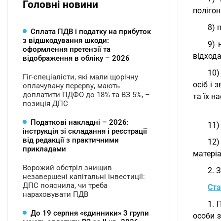
Головні новини
полігон
8) 
Сплата ПДВ і податку на прибуток
з відшкодування шкоди:
9) 
оформлення претензії та
відхода
відображення в обліку – 2026
10)
Гіг-спеціалісти, які мали щорічну
осіб і 
оплачувану перерву, мають
доплатити ПДФО до 18% та ВЗ 5%, –
та їх н
позиція ДПС
Податкові накладні – 2026:
11)
інструкція зі складання і реєстрації
від редакції з практичними
12)
прикладами
матері
Ворожий обстріл знищив
2. 
незавершені капітальні інвестиції:
ДПС пояснила, чи треба
Ста
нараховувати ПДВ
1. 
До 19 серпня «єдинники» 3 групи
особи 