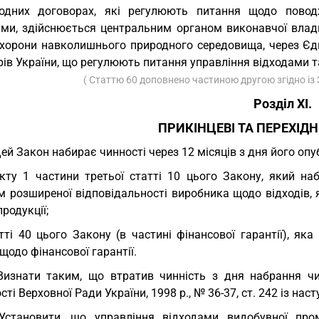
одних договорах, які регулюють питання щодо повод
ами, здійснюється центральним органом виконавчої влад
охорони навколишнього природного середовища, через Єд
ів України, що регулюють питання управління відходами т
( Статтю 60 доповнено частиною другою згідно і
Розділ XI.
ПРИКІНЦЕВІ ТА ПЕРЕХІД
Цей Закон набирає чинності через 12 місяців з дня його опу
кту 1 частини третьої статті 10 цього Закону, який на
м розширеної відповідальності виробника щодо відходів,
продукції;
тті 40 цього Закону (в частині фінансової гарантії), я
щодо фінансової гарантії.
Визнати таким, що втратив чинність з дня набрання ч
сті Верховної Ради України, 1998 р., № 36-37, ст. 242 із на
Установити, що управління відходами видобувної про