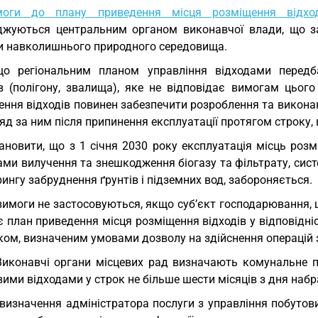
моги до плану приведення місця розміщення відход
джуються центральним органом виконавчої влади, що з
и навколишнього природного середовища.
о регіональним планом управління відходами передба
ів (полігону, звалища), яке не відповідає вимогам цьог
ння відходів повинен забезпечити розроблення та виконан
яд за ним після припинення експлуатації протягом строку
ановити, що з 1 січня 2030 року експлуатація місць розмі
ами вилучення та знешкодження біогазу та фільтрату, сис
ингу забруднення ґрунтів і підземних вод, забороняється.
вимоги не застосовуються, якщо суб’єкт господарювання, 
 план приведення місця розміщення відходів у відповідні
ком, визначеним умовами дозволу на здійснення операцій з
Виконавчі органи місцевих рад визначають комунальне п
ими відходами у строк не більше шести місяців з дня наб
визначення адміністратора послуги з управління побутов