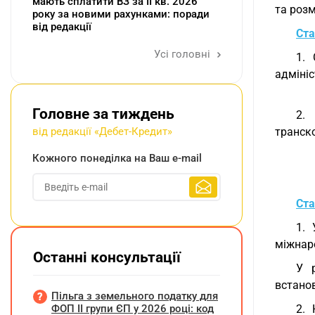
мають сплатити ВЗ за ІІ кв. 2026
та розм
року за новими рахунками: поради
від редакції
Ста
Усі головні
1.
адміні
Головне за тиждень
2.
від редакції «Дебет-Кредит»
транско
Кожного понеділка на Ваш e-mail
Ста
1. 
міжнар
Останні консультації
У 
встано
Пільга з земельного податку для
ФОП ІІ групи ЄП у 2026 році: код
2. 