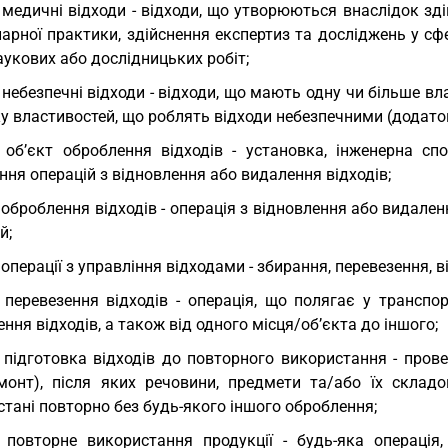
 медичні відходи - відходи, що утворюються внаслідок зд
арної практики, здійснення експертиз та досліджень у сф
аукових або дослідницьких робіт;
 небезпечні відходи - відходи, що мають одну чи більше вл
у властивостей, що роблять відходи небезпечними (додаток
 об’єкт оброблення відходів - установка, інженерна с
ння операцій з відновлення або видалення відходів;
 оброблення відходів - операція з відновлення або видален
й;
 операції з управління відходами - збирання, перевезення, 
 перевезення відходів - операція, що полягає у транспор
ння відходів, а також від одного місця/об’єкта до іншого;
 підготовка відходів до повторного використання - пров
монт), після яких речовини, предмети та/або їх складо
тані повторно без будь-якого іншого оброблення;
 повторне використання продукції - будь-яка операція,