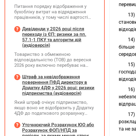
перевищ
Питання порядку відображення у
бухобліку витрат на відрядження
13)
працівників, у тому числі вартості
станов
проживання в готелі, яке сплачено з
карткового рахунку працівника та
Дивіденди у 2026 році після
відході
підтвердження таких операцій
переходу із ЄП: ризики за пп.
первинними документами, належать
14)
57.1-1 ПКУ та алгоритм дій
до компетенції Мінфіну
(аудіоверсія)
більше
середов
Товариство з обмеженою
відповідальністю (ТОВ) до вересня
15)
2026 року включно перебуває на
спрощеній системі оподаткування
господ
(єдиний податок, 3 група, ставка 5%,
Штраф за невідображення
відході
неплатник ПДВ). З 1 жовтня 2026
повернення ПФД директору в
року підприємство переходить на
Додатку 4ДФ у 2026 році: ризики
16)
загальну систему оподаткування
підприємства (аудіоверсія)
небезп
(стає платником податку на
Який штраф очікує підприємство,
прибуток). За результатами
відпрац
якщо воно не відобразить у Додатку
діяльності у періоді 2024–2025 років
4ДФ до податкового розрахунку
17)
(під час перебування на спрощеній
повернення поворотної фінансової
системі) підприємство отримало
розклад
допомоги (ПФД) директору?
Уточнюючий Розрахунок ЮО або
чистий прибуток, сума
та не 
Розрахунок ФОП/НПД за
нерозподіленого прибутку в балансі
періоди, за якими минув строк