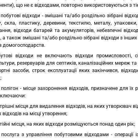
енти), що не є відходами, повторно використовуються з ті
 побутові відходи - змішані та/або роздільно зібрані від
у, скла, пластику, деревини, текстилю, металу, упаковки
ання, відходи батарей та акумуляторів, небезпечні відхо
, а також змішані та/або роздільно зібрані відходи з інших
ів домогосподарств.
утові відходи не включають відходи промисловості, сі
ьтури, резервуарів для септиків, каналізаційних мереж та
ортні засоби, строк експлуатації яких закінчився, відхо
;
 полігон - місце захоронення відходів, призначене для їх
 включаючи:
трішні місця для видалення відходів, на яких утворювач в
 відходів на місці утворення;
тійні місця, на яких відходи розміщуються понад один рік;
 послуга з управління побутовими відходами - операції 