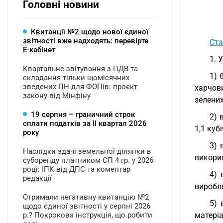
Головні новини
Квитанції №2 щодо нової єдиної
звітності вже надходять: перевірте
Ста
Е-кабінет
1. 
Квартальне звітування з ПДВ та
1) 
складання тільки щомісячних
зведених ПН для ФОПів: проєкт
харчов
закону від Мінфіну
зелени
19 серпня – граничний строк
2) 
сплати податків за ІI квартал 2026
1,1 куб
року
3) 
Наслідки здачі земельної ділянки в
викорис
суборенду платником ЄП 4 гр. у 2026
році: ІПК від ДПС та коментар
4) 
редакції
виробля
Отримали негативну квитанцію №2
5) 
щодо єдиної звітності у серпні 2026
р.? Покрокова інструкція, що робити
матеріа