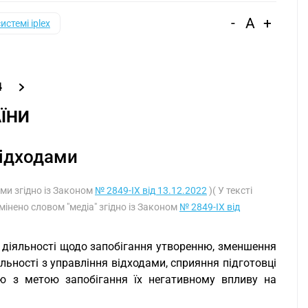
-
A
+
системі iplex
4
ЇНИ
відходами
ими згідно із Законом
№ 2849-IX від 13.12.2022
)( У тексті
амінено словом "медіа" згідно із Законом
№ 2849-IX від
и діяльності щодо запобігання утворенню, зменшення
яльності з управління відходами, сприяння підготовці
ню з метою запобігання їх негативному впливу на