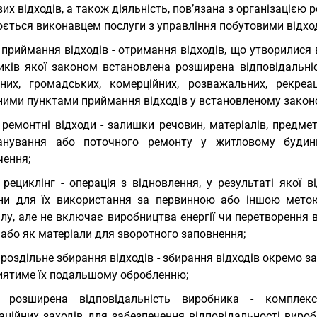
их відходів, а також діяльність, пов’язана з організацією
юється виконавцем послуги з управління побутовими відхо
 приймання відходів - отримання відходів, що утворилися 
иків якої законом встановлена розширена відповідальніс
ьних, громадських, комерційних, розважальних, рекре
ними пунктами приймання відходів у встановленому закон
 ремонтні відходи - залишки речовин, матеріалів, предмет
анування або поточного ремонту у житловому будинк
чення;
 рециклінг - операція з відновлення, у результаті якої
ни для їх використання за первинною або іншою метою
лу, але не включає виробництва енергії чи перетворення 
або як матеріали для зворотного заповнення;
 роздільне збирання відходів - збирання відходів окремо за
иятиме їх подальшому обробленню;
) розширена відповідальність виробника - комплекс
аційних заходів для забезпечення відповідальності вироб