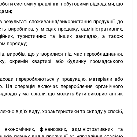
 роботи системи управління побутовими відходами, що
дами;
в результаті споживання/використання продукції, до
ть виробника, у місцях продажу, адміністративних,
аційних, туристичних та інших закладах, а також
ом порядку;
ів, виробів, що утворилися під час переобладнання,
у, окремій квартирі або будинку громадського
 відходи переробляються у продукцію, матеріали або
. Ця операція включає перероблення органічного
відходів у матеріали, що можуть бути використані як
лежно від їх виду, характеристики та складу у спосіб,
 економічних, фінансових, адміністративних та
ників певних видів продукції за управління стадією