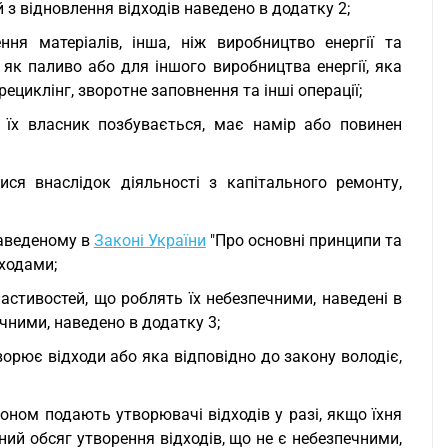
й з відновлення відходів наведено в додатку 2;
ння матеріалів, інша, ніж виробництво енергії та
 як паливо або для іншого виробництва енергії, яка
циклінг, зворотне заповнення та інші операції;
их їх власник позбувається, має намір або повинен
ися внаслідок діяльності з капітального ремонту,
 наведеному в
Законі України
"Про основні принципи та
дходами;
ластивостей, що роблять їх небезпечними, наведені в
чними, наведено в додатку 3;
ворює відходи або яка відповідно до закону володіє,
коном подають утворювачі відходів у разі, якщо їхня
ний обсяг утворення відходів, що не є небезпечними,