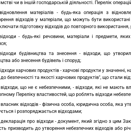
мстві чи в іншій господарській діяльності. Перелік операці
відновлення матеріалів - будь-яка операція з відновле
орення відходів у матеріали, що можуть бути використані
лючати підготовку відходів до повторного використання, ре
відходи - будь-які речовини, матеріали і предмети, як
ся;
відходи будівництва та знесення - відходи, що утворил
цтва або знесення будівель і споруд;
відходи харчових продуктів - харчові продукти у значенні,
до безпечності та якості харчових продуктів", що стали ві
 відходи, що не є небезпечними, - відходи, які не мають в
пному Переліку властивостей, що роблять відходи небезпе
 власник відходів - фізична особа, юридична особа, яка ут
ується і розпоряджається відходами;
 декларація про відходи - документ, який згідно з цим За
сть призводить до утворення небезпечних відходів або річ