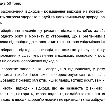
ує 50 тонн;
 захоронення відходів - розміщення відходів на поверхні
ить загрози здоров’ю людей та навколишньому природном
в;
 зберігання відходів - утримання відходів на об’єктах зб
 одного року з моменту їх утворення, що є безпечним
ища відповідно до екологічних та санітарно-епідеміологіч
 збирання відходів - операція, що полягає у вилученні, ку
арювання у сфері управління відходами, включаючи роз
в на об’єкти оброблення відходів;
 зворотне заповнення - операція з відновлення, у рез
ечними та/або інертними, використовуються для запов
ьованих гірничих об’єктів, інших ландшафтних робіт, замін
 інертні відходи - відходи, що не зазнають фізичних, 
аються, не горять, не розкладають, не здійснюють негати
завдають шкоди здоров’ю людей і не призводять до забру