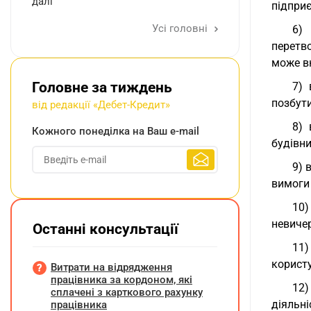
далі
підприє
Усі головні
6) 
перетв
може вк
Головне за тиждень
7) 
позбути
від редакції «Дебет-Кредит»
8) 
Кожного понеділка на Ваш e-mail
будівни
9) 
вимоги 
10)
невичер
Останні консультації
11)
корист
Витрати на відрядження
працівника за кордоном, які
12)
сплачені з карткового рахунку
діяльні
працівника