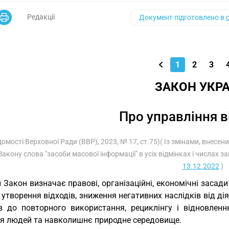
Редакції
Документ підготовлено в
1
2
3
ЗАКОН УКРА
Про управління 
домості Верховної Ради (ВВР), 2023, № 17, ст.75)( Із змінами, внесен
Закону слова "засоби масової інформації" в усіх відмінках і числах з
13.12.2022
)
 Закон визначає правові, організаційні, економічні засад
 утворення відходів, зниження негативних наслідків від ді
ів до повторного використання, рециклінгу і відновлен
’я людей та навколишнє природне середовище.