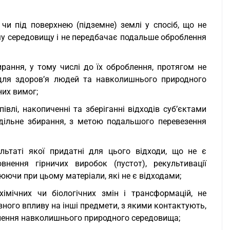
 чи під поверхнею (підземне) землі у спосіб, що не
у середовищу і не передбачає подальше оброблення
ирання, у тому числі до їх оброблення, протягом не
 для здоров’я людей та навколишнього природного
них вимог;
півлі, накопиченні та зберіганні відходів суб’єктами
дільне збирання, з метою подальшого перевезення
ультаті якої придатні для цього відходи, що не є
нення гірничих виробок (пустот), рекультивації
юючи при цьому матеріали, які не є відходами;
хімічних чи біологічних змін і трансформацій, не
вного впливу на інші предмети, з якими контактують,
днення навколишнього природного середовища;