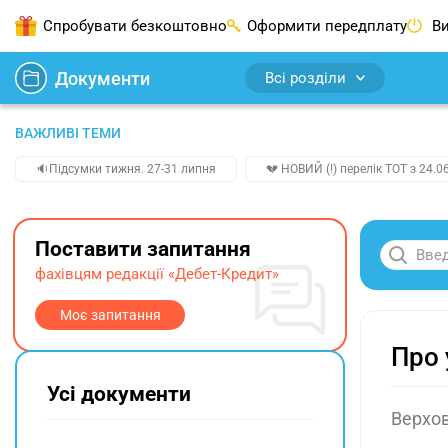
Спробувати безкоштовно
Оформити передплату
Ви
Документи
Всі розділи
ВАЖЛИВІ ТЕМИ
🔉Підсумки тижня. 27-31 липня
💔 НОВИЙ (!) перелік ТОТ з 24.06
Поставити запитання
фахівцям редакції «Дебет-Кредит»
Моє запитання
Про 
Усі документи
Верхов