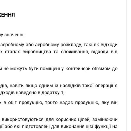
ЖЕННЯ
у значенні:
наеробному або аеробному розкладу, такі як відходи
іх етапах виробництва та споживання, відходи від
ом не можуть бути поміщені у контейнери об’ємом до
дів, навіть якщо одним із наслідків такої операції є
ідходів наведено в додатку 1;
ь в обіг продукцію, тобто надає продукцію, яку він
оди використовуються для корисних цілей, замінюючи
ї або які підготовлені для виконання цієї функції на