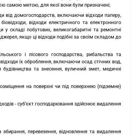
єю самою метою, для якої вони були призначені;
ходи від домогосподарств, включаючи відходи паперу,
, біовідходи, відходи електричного та електронного
ди у складі побутових, великогабаритні та ремонтні
 джерел, якщо ці відходи подібні за своїм складом до
льського і лісового господарства, рибальства та
 відходи їх оброблення, включаючи осад стічних вод,
ди будівництва та знесення, вуличний змет, медичні
 розміщення на поверхні чи під поверхнею (підземне)
ідходів - суб’єкт господарювання здійснює видалення
із збирання, перевезення, відновлення та видалення