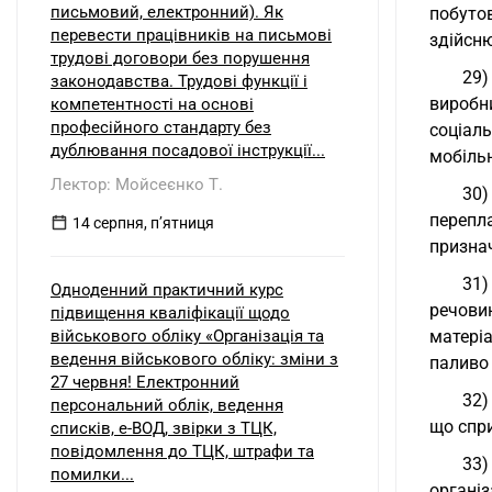
письмовий, електронний). Як
побутов
перевести працівників на письмові
здійсн
трудові договори без порушення
29)
законодавства. Трудові функції і
виробн
компетентності на основі
професійного стандарту без
соціал
дублювання посадової інструкції...
мобіль
Лектор: Мойсеєнко Т.
30)
перепл
14 серпня, пʼятниця
призна
31)
Одноденний практичний курс
речови
підвищення кваліфікації щодо
військового обліку «Організація та
матеріа
ведення військового обліку: зміни з
паливо 
27 червня! Електронний
32)
персональний облік, ведення
що спр
списків, е-ВОД, звірки з ТЦК,
повідомлення до ТЦК, штрафи та
33
помилки...
організ