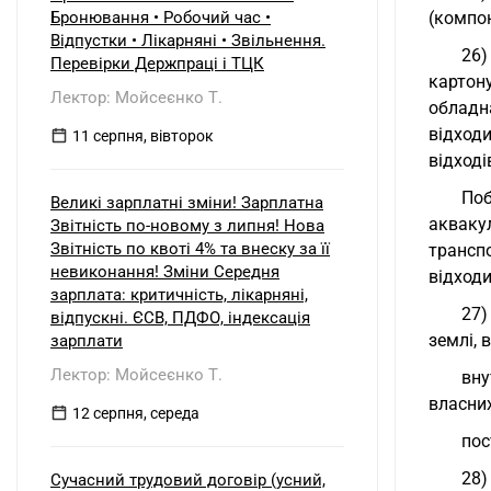
б) нерезидентом?
Бронювання • Робочий час •
(компон
Відпустки • Лікарняні • Звільнення.
26)
Перевірки Держпраці і ТЦК
картон
Лектор: Мойсеєнко Т.
обладн
відходи
11 серпня, вівторок
відход
Поб
Великі зарплатні зміни! Зарплатна
аквакул
Звітність по-новому з липня! Нова
Звітність по квоті 4% та внеску за її
трансп
невиконання! Зміни Середня
відходи
зарплата: критичність, лікарняні,
27)
відпускні. ЄСВ, ПДФО, індексація
землі,
зарплати
Лектор: Мойсеєнко Т.
вну
власних
12 серпня, середа
пос
28)
Сучасний трудовий договір (усний,