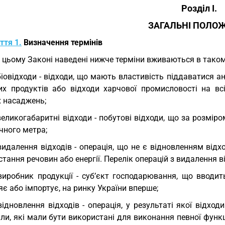
Розділ I.
ЗАГАЛЬНІ ПОЛО
ття 1.
Визначення термінів
У цьому Законі наведені нижче терміни вживаються в таком
біовідходи - відходи, що мають властивість піддаватися а
их продуктів або відходи харчової промисловості на вс
х насаджень;
великогабаритні відходи - побутові відходи, що за розмір
ічного метра;
видалення відходів - операція, що не є відновленням відхо
тання речовин або енергії. Перелік операцій з видалення в
виробник продукції - суб’єкт господарювання, що вводит
є або імпортує, на ринку України вперше;
відновлення відходів - операція, у результаті якої відх
ли, які мали бути використані для виконання певної функці