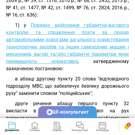
2009 р., № 39, ст. 1316; 2010 р., № 68, ст. 2452; 2013 р.,
№ 41, ст. 1477, № 42, ст. 1499, № 76, ст. 2824; 2016 р.,
№ 16, ст. 636):
1) у
Порядку здійснення габаритно-вагового
контролю та справляння плати за проїзд
автомобільними дорогами загального користування
транспортних засобів та інших самохідних машин і
механізмів, вагові та/або габаритні параметри яких
перевищують нормативні
, затвердженому
зазначеною постановою:
в абзаці другому пункту 20 слова "відповідного
підрозділу МВС, що забезпечує безпеку дорожнього
руху" замінити словом "поліцейських";
друге речення абзацу першого пункту 32
викласти в такій редакції: "Дозвіл на рух
ШІ-консультант
великовагового та/або великогабаритного
транспортного засобу після отримання погодження
0
Документи
Головна
Новини
Консультації
Календар
Сервіси
маршруту видається уповноваженим підрозділом