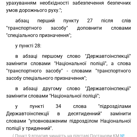
урахуванням необхідності забезпечення безпечних
умов дорожнього руху.";
абзац перший пункту 27 після слів
"транспортного засобу" доповнити словами
"спеціального призначення";
у пункті 28:
в абзаці першому слово "Державтоінспекції"
замінити словами "Національної поліції", а слова
"транспортного засобу" - словами "транспортного
засобу спеціального призначення";
в абзаці другому слово "Державтоінспекції"
замінити словами "Національної поліції";
у пункті 34 слова "підрозділами
Державтоінспекції в десятиденний" замінити
словами "уповноваженим підрозділом Національної
поліції у триденний".
( Пункт 9 втратив чинність на підставі Постанови КМ
№