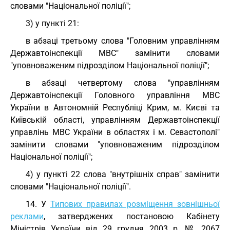
словами "Національної поліції";
3) у пункті 21:
в абзаці третьому слова "Головним управлінням
Державтоінспекції МВС" замінити словами
"уповноваженим підрозділом Національної поліції";
в абзаці четвертому слова "управлінням
Державтоінспекції Головного управління МВС
України в Автономній Республіці Крим, м. Києві та
Київській області, управлінням Державтоінспекції
управлінь МВС України в областях і м. Севастополі"
замінити словами "уповноваженим підрозділом
Національної поліції";
4) у пункті 22 слова "внутрішніх справ" замінити
словами "Національної поліції".
14. У
Типових правилах розміщення зовнішньої
реклами
, затверджених постановою Кабінету
Міністрів України від 29 грудня 2003 р. № 2067