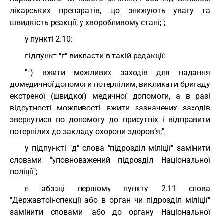
лікарських препаратів, що знижують увагу та
швидкість реакції, у хворобливому стані;";
у пункті 2.10:
підпункт "г" викласти в такій редакції:
"г) вжити можливих заходів для надання
домедичної допомоги потерпілим, викликати бригаду
екстреної (швидкої) медичної допомоги, а в разі
відсутності можливості вжити зазначених заходів
звернутися по допомогу до присутніх і відправити
потерпілих до закладу охорони здоров’я;";
у підпункті "д" слова "підрозділ міліції" замінити
словами "уповноважений підрозділ Національної
поліції";
в абзаці першому пункту 2.11 слова
"Державтоінспекції або в орган чи підрозділ міліції"
замінити словами "або до органу Національної