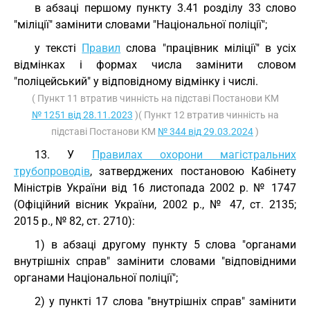
в абзаці першому пункту 3.41 розділу 33 слово
"міліції" замінити словами "Національної поліції";
у тексті
Правил
слова "працівник міліції" в усіх
відмінках і формах числа замінити словом
"поліцейський" у відповідному відмінку і числі.
( Пункт 11 втратив чинність на підставі Постанови КМ
№ 1251 від 28.11.2023
)( Пункт 12 втратив чинність на
підставі Постанови КМ
№ 344 від 29.03.2024
)
13. У
Правилах охорони магістральних
трубопроводів
, затверджених постановою Кабінету
Міністрів України від 16 листопада 2002 р. № 1747
(Офіційний вісник України, 2002 р., № 47, ст. 2135;
2015 р., № 82, ст. 2710):
1) в абзаці другому пункту 5 слова "органами
внутрішніх справ" замінити словами "відповідними
органами Національної поліції";
2) у пункті 17 слова "внутрішніх справ" замінити