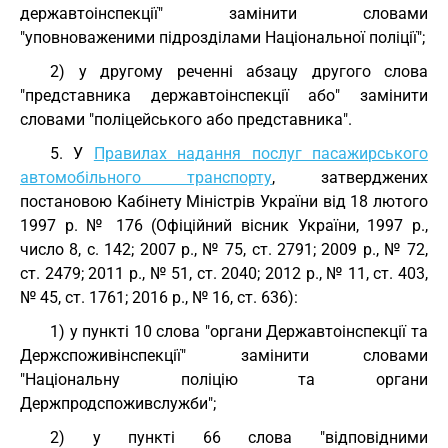
державтоінспекції" замінити словами
"уповноваженими підрозділами Національної поліції";
2) у другому реченні абзацу другого слова
"представника державтоінспекції або" замінити
словами "поліцейського або представника".
5. У
Правилах надання послуг пасажирського
автомобільного транспорту
, затверджених
постановою Кабінету Міністрів України від 18 лютого
1997 р. № 176 (Офіційний вісник України, 1997 р.,
число 8, с. 142; 2007 р., № 75, ст. 2791; 2009 р., № 72,
ст. 2479; 2011 р., № 51, ст. 2040; 2012 р., № 11, ст. 403,
№ 45, ст. 1761; 2016 р., № 16, ст. 636):
1) у пункті 10 слова "органи Державтоінспекції та
Держспоживінспекції" замінити словами
"Національну поліцію та органи
Держпродспоживслужби";
2) у пункті 66 слова "відповідними