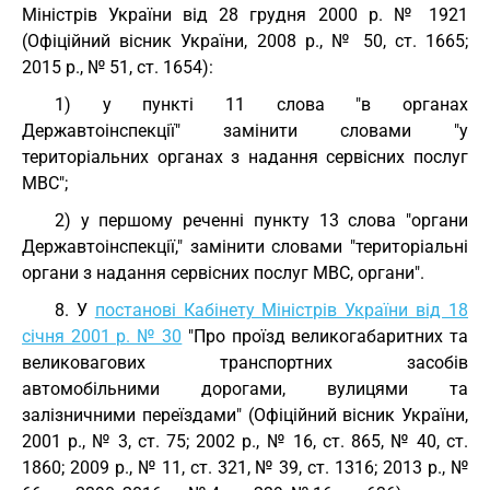
Міністрів України від 28 грудня 2000 р. № 1921
(Офіційний вісник України, 2008 р., № 50, ст. 1665;
2015 р., № 51, ст. 1654):
1) у пункті 11 слова "в органах
Державтоінспекції" замінити словами "у
територіальних органах з надання сервісних послуг
МВС";
2) у першому реченні пункту 13 слова "органи
Державтоінспекції," замінити словами "територіальні
органи з надання сервісних послуг МВС, органи".
8. У
постанові Кабінету Міністрів України від 18
січня 2001 р. № 30
"Про проїзд великогабаритних та
великовагових транспортних засобів
автомобільними дорогами, вулицями та
залізничними переїздами" (Офіційний вісник України,
2001 р., № 3, ст. 75; 2002 р., № 16, ст. 865, № 40, ст.
1860; 2009 р., № 11, ст. 321, № 39, ст. 1316; 2013 р., №