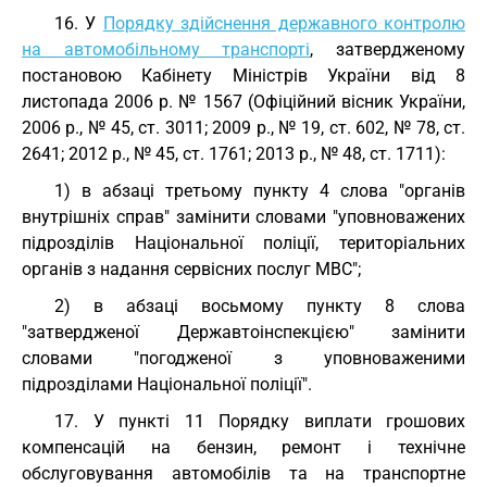
16. У
Порядку здійснення державного контролю
на автомобільному транспорті
, затвердженому
постановою Кабінету Міністрів України від 8
листопада 2006 р. № 1567 (Офіційний вісник України,
2006 р., № 45, ст. 3011; 2009 р., № 19, ст. 602, № 78, ст.
2641; 2012 р., № 45, ст. 1761; 2013 р., № 48, ст. 1711):
1) в абзаці третьому пункту 4 слова "органів
внутрішніх справ" замінити словами "уповноважених
підрозділів Національної поліції, територіальних
органів з надання сервісних послуг МВС";
2) в абзаці восьмому пункту 8 слова
"затвердженої Державтоінспекцією" замінити
словами "погодженої з уповноваженими
підрозділами Національної поліції".
17. У пункті 11 Порядку виплати грошових
компенсацій на бензин, ремонт і технічне
обслуговування автомобілів та на транспортне