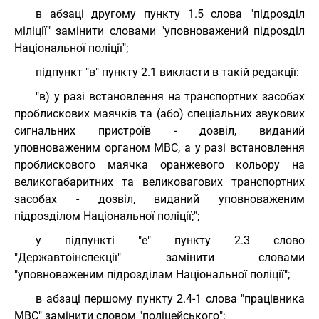
в абзаці другому пункту 1.5 слова "підрозділ
міліції" замінити словами "уповноважений підрозділ
Національної поліції";
підпункт "в" пункту 2.1 викласти в такій редакції:
"в) у разі встановлення на транспортних засобах
проблискових маячків та (або) спеціальних звукових
сигнальних пристроїв - дозвіл, виданий
уповноваженим органом МВС, а у разі встановлення
проблискового маячка оранжевого кольору на
великогабаритних та великовагових транспортних
засобах - дозвіл, виданий уповноваженим
підрозділом Національної поліції;";
у підпункті "е" пункту 2.3 слово
"Державтоінспекції" замінити словами
"уповноваженим підрозділам Національної поліції";
в абзаці першому пункту 2.4-1 слова "працівника
МВС" замінити словом "поліцейського";