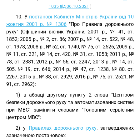
1035 від 06.10.2021
)
10. У
постанові Кабінету Міністрів України від 10
жовтня 2001 р. № 1306
"Про Правила дорожнього
руху" (Офіційний вісник України, 2001 р., № 41, ст.
1852; 2005 р., № 2, ст. 86; 2007 р., № 14, ст. 522, № 48,
ст. 1978; 2008 р., № 52, ст. 1740, № 75, ст. 2526; 2009 р.,
№ 11, ст. 321, № 14, ст. 420, № 31, ст. 1053; 2011 р., №
78, ст. 2881; 2012 р., № 56, ст. 2247; 2013 р., № 14, ст.
505, № 19, ст. 646; 2014 р., № 47, ст. 1238, № 80, ст.
2267; 2015 р., № 88, ст. 2929; 2016 р., № 75, ст. 2521, №
91, ст. 2962):
1) в абзаці другому пункту 2 слова "Центром
безпеки дорожнього руху та автоматизованих систем
при МВС" замінити словами "Головним сервісним
центром МВС";
2) у
Правилах дорожнього руху
, затверджених
зазначеною постановою: