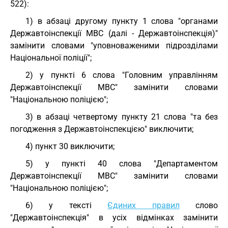
522):
1) в абзаці другому пункту 1 слова "органами
Державтоінспекції МВС (далі - Державтоінспекція)"
замінити словами "уповноваженими підрозділами
Національної поліції";
2) у пункті 6 слова "Головним управлінням
Державтоінспекції МВС" замінити словами
"Національною поліцією";
3) в абзаці четвертому пункту 21 слова "та без
погодження з Державтоінспекцією" виключити;
4) пункт 30 виключити;
5) у пункті 40 слова "Департаментом
Державтоінспекції МВС" замінити словами
"Національною поліцією";
6) у тексті
Єдиних правил
слово
"Державтоінспекція" в усіх відмінках замінити