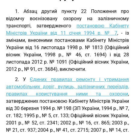
1. Абзац другий пункту 22 Положення про
відомчу воєнізовану охорону на залізничному
транспорті, затвердженого
постановою Кабінету
Міністрів України від 11 січня 1994 р. № 7
, - із
змінами, внесеними постановами Кабінету Міністрів
України від 16 листопада 1998 р. № 1813 (Офіційний
вісник України, 1998 р., № 46, ст. 1694) і від 28
листопада 2012 р. № 1091 (Офіційний вісник України,
2012 р., № 91, ст. 3684), виключити.
2. У
Єдиних правилах ремонту і утримання
автомобільних доріг, вулиць, залізничних переїздів,
правилах користування ними та охорони
,
затверджених постановою Кабінету Міністрів України
від 30 березня 1994 р. № 198 (ЗП України, 1994 р., № 7,
ст. 182; 1995 р., № 5, ст. 133; Офіційний вісник України,
2001 р., № 52, ст. 2341; 2002 р., № 16, ст. 865; 2003 р.,
№ 21, ст. 937; 2004 р., № 41, ст. 2715; 2007 р., № 14, ст.