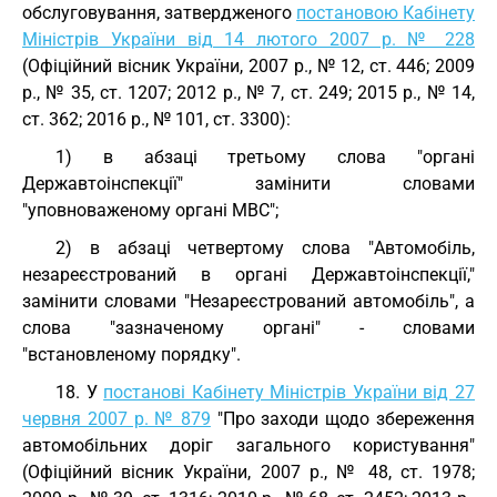
обслуговування, затвердженого
постановою Кабінету
Міністрів України від 14 лютого 2007 р. № 228
(Офіційний вісник України, 2007 р., № 12, ст. 446; 2009
р., № 35, ст. 1207; 2012 р., № 7, ст. 249; 2015 р., № 14,
ст. 362; 2016 р., № 101, ст. 3300):
1) в абзаці третьому слова "органі
Державтоінспекції" замінити словами
"уповноваженому органі МВС";
2) в абзаці четвертому слова "Автомобіль,
незареєстрований в органі Державтоінспекції,"
замінити словами "Незареєстрований автомобіль", а
слова "зазначеному органі" - словами
"встановленому порядку".
18. У
постанові Кабінету Міністрів України від 27
червня 2007 р. № 879
"Про заходи щодо збереження
автомобільних доріг загального користування"
(Офіційний вісник України, 2007 р., № 48, ст. 1978;