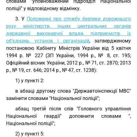
словами "уповноважений підрозділ Національної
поліції" у відповідному відмінку.
3. У
Положенні про службу безпеки дорожнього
руху міністерств, інших центральних органів
державної виконавчої влади, підприємств, їх
об’єднань, установ і організацій
, затвердженому
постановою Кабінету Міністрів України від 5 квітня
1994 р. № 227 (ЗП України, 1994 р., № 8, ст. 195;
Офіційний вісник України, 2012 р., № 71, ст. 2870; 2013
р., № 19, ст. 646; 2014 р., № 47, ст. 1238):
1) у пункті 2:
в абзаці другому слова "Державтоінспекції МВС"
замінити словами "Національної поліції";
абзац третій після слів "Головного управління
Національної гвардії" доповнити словами ",
Національної поліції";
2) у пункті 5: