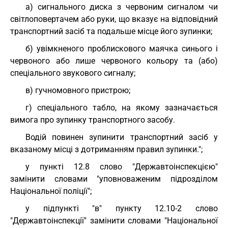
а) сигнального диска з червоним сигналом чи
світлоповертачем або руки, що вказує на відповідний
транспортний засіб та подальше місце його зупинки;
б) увімкненого проблискового маячка синього і
червоного або лише червоного кольору та (або)
спеціального звукового сигналу;
в) гучномовного пристрою;
г) спеціального табло, на якому зазначається
вимога про зупинку транспортного засобу.
Водій повинен зупинити транспортний засіб у
вказаному місці з дотриманням правил зупинки.";
у пункті 12.8 слово "Державтоінспекцією"
замінити словами "уповноваженим підрозділом
Національної поліції";
у підпункті "в" пункту 12.10-2 слово
"Державтоінспекції" замінити словами "Національної