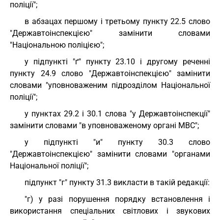
поліції";
в абзацах першому і третьому пункту 22.5 слово
"Державтоінспекцією" замінити словами
"Національною поліцією";
у підпункті "ґ" пункту 23.10 і другому реченні
пункту 24.9 слово "Державтоінспекцією" замінити
словами "уповноваженим підрозділом Національної
поліції";
у пунктах 29.2 і 30.1 слова "у Державтоінспекції"
замінити словами "в уповноваженому органі МВС";
у підпункті "и" пункту 30.3 слово
"Державтоінспекцією" замінити словами "органами
Національної поліції";
підпункт "г" пункту 31.3 викласти в такій редакції:
"г) у разі порушення порядку встановлення і
використання спеціальних світлових і звукових