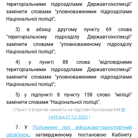
територіальними підрозділами Державтоінспекції"
замінити словами "уповноваженими підрозділами
Національної поліції";
3) в абзаці другому пункту 69 слова
"територіальному підрозділу Державтоінспекції"
замінити словами "уповноваженому підрозділу
Національної поліції";
4) у пункті 88 слова "відповідними
територіальними підрозділами Державтоінспекції"
замінити словами "уповноваженими підрозділами
Національної поліції";
5) у підпункті 8 пункту 158 слово "міліції"
замінити словами "Національної поліції".
( Пункт 6 втратив чинність на підставі Постанови КМ
№
1455 від 27.12.2022
)
7. У
Положенні про військово-транспортний
обов’язок
, затвердженому постановою Кабінету