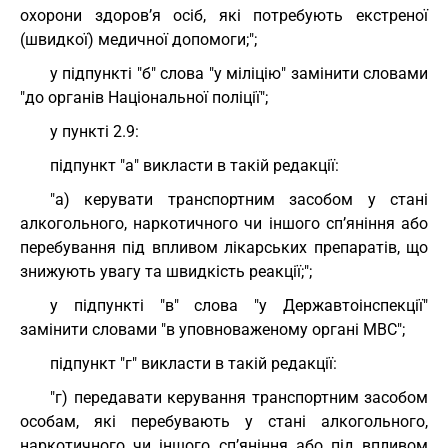
охорони здоров’я осіб, які потребують екстреної
(швидкої) медичної допомоги;";
у підпункті "б" слова "у міліцію" замінити словами
"до органів Національної поліції";
у пункті 2.9:
підпункт "а" викласти в такій редакції:
"а) керувати транспортним засобом у стані
алкогольного, наркотичного чи іншого сп’яніння або
перебування під впливом лікарських препаратів, що
знижують увагу та швидкість реакції;";
у підпункті "в" слова "у Державтоінспекції"
замінити словами "в уповноваженому органі МВС";
підпункт "г" викласти в такій редакції:
"г) передавати керування транспортним засобом
особам, які перебувають у стані алкогольного,
наркотичного чи іншого сп’яніння або під впливом