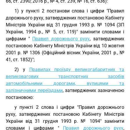
66, ст. 2390; 2016 р., № 4, ст. 239, № 16, ст. 636):
1) у пункті 2 постанови слова і цифри "Правил
дорожнього руху, затверджених постановою Кабінету
Міністрів України від 31 грудня 1993 р. № 1094 (ЗП
України, 1994 р., № 5, ст. 119)" замінити словами і
цифрами "
Правил дорожнього руху
, затверджених
постановою Кабінету Міністрів України від 10 жовтня
2001 р. № 1306 (Офіційний вісник України, 2001 р., №
41, ст. 1852)";
2) у
Правилах проїзду великогабаритних та
великовагових транспортних засобів
автомобільними дорогами, вулицями та
залізничними переїздами
, затверджених зазначеною
постановою:
у пункті 2 слова і цифри "Правил дорожнього
руху, затверджених постановою Кабінету Міністрів
України від 31 грудня 1993 р. № 1094" замінити
словами і цифрами "
Правил дорожнього руху
,