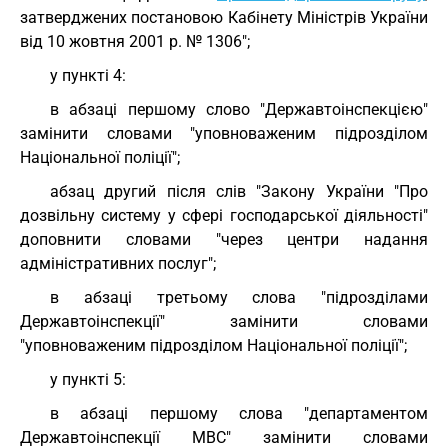
затверджених постановою Кабінету Міністрів України
від 10 жовтня 2001 р. № 1306";
у пункті 4:
в абзаці першому слово "Державтоінспекцією"
замінити словами "уповноваженим підрозділом
Національної поліції";
абзац другий після слів "Закону України "Про
дозвільну систему у сфері господарської діяльності"
доповнити словами "через центри надання
адміністративних послуг";
в абзаці третьому слова "підрозділами
Державтоінспекції" замінити словами
"уповноваженим підрозділом Національної поліції";
у пункті 5:
в абзаці першому слова "департаментом
Державтоінспекції МВС" замінити словами