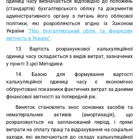
одиниці часу визначається відповідно до положень
(стандартів) бухгалтерського обліку та документів
адміністративного органу з питань його облікової
політики, які розробляються згідно із Законом
України
"Про бухгалтерський облік та фінансову
звітність в Україні"
.
13. Вартість розрахункової калькуляційної
одиниці часу складається з видів витрат, зазначених
у пункті 3 цієї Методики.
14. Базою для формування вартості
калькуляційної одиниці часу є економічно
обґрунтовані показники фактичних витрат за даними
фінансової звітності за попередній рік.
Виняток становлять знос основних засобів та
нематеріальних активів (амортизація), що
розраховується на запланований період, і прямі
витрати на оплату праці та відрахування на соціальні
заходи, які включаються до складу калькуляційної