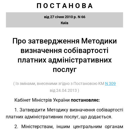
П О С Т А Н О В А
від 27 січня 2010 р. N 66
Київ
Про затвердження Методики
визначення собівартості
платних адміністративних
послуг
( Із змінами, внесеними згідно з Постановою КМ
N 309
від 24.04.2013 )
Кабінет Міністрів України
постановляє:
1. Затвердити Методику визначення собівартості
платних адміністративних послуг, що додається.
2. Міністерствам, іншим центральним органам