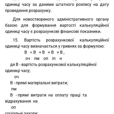
одиниці часу за даними штатного розпису на дату
проведення розрахунку.
Для новоствореного адміністративного органу
базою для формування вартості калькуляційної
одиниці часу є розрахункові фінансові показники.
15. Вартість розрахункової калькуляційної
одиниці часу визначається у гривнях за формулою:
                   В   = В   + В   + В   + В ,
                    оч    пм    оп    іп    н
     де В - вартість розрахункової калькуляційної 
одиниці часу;
         оч
     В - прямі матеріальні витрати;
      пм
     В   - прямі  витрати  на  оплату  праці  та  
відрахування  на
      оп
соціальні заходи;