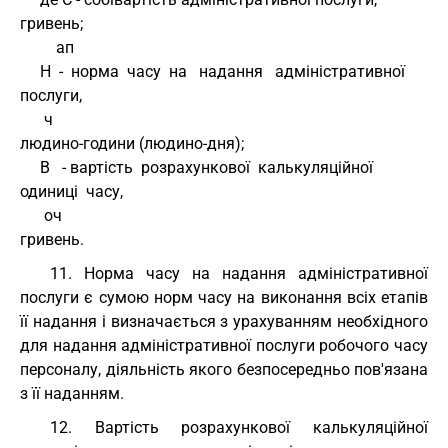
гривень;
         ап
     Н  -  норма  часу  на   надання   адміністративної   
послуги,
      ч
людино-години (людино-дня);
     В   - вартість  розрахункової  калькуляційної  
одиниці  часу,
      оч
гривень.
11. Норма часу на надання адміністративної
послуги є сумою норм часу на виконання всіх етапів
її надання і визначається з урахуванням необхідного
для надання адміністративної послуги робочого часу
персоналу, діяльність якого безпосередньо пов'язана
з її наданням.
12. Вартість розрахункової калькуляційної