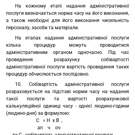
На кожному етапі надання адміністративної
послуги визначається норма часу на його виконання,
а також необхідні для його виконання чисельність
персоналу, засоби та матеріали.
На етапах надання адміністративної послуги
кілька процедур можуть проводитися
адміністративним органом одночасно. Під час
проведення розрахунку собівартості
адміністративної послуги вартість проведення таких
процедур обчислюється послідовно.
10. Собівартість адміністративної послуги
розраховується на підставі норми часу на надання
такої послуги та вартості розрахункової
калькуляційної одиниці часу - однієї людино-години
(людино-дня) за формулою:
                         С   = Н  х В  ,
                          ап    ч    оч
     де С - собівартість адміністративної послуги, 