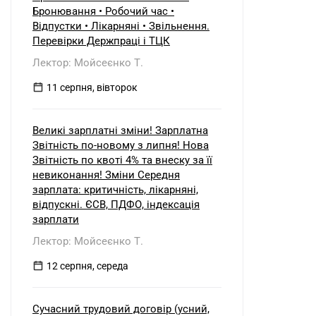
б) нерезидентом?
Бронювання • Робочий час •
Відпустки • Лікарняні • Звільнення.
Перевірки Держпраці і ТЦК
Лектор: Мойсеєнко Т.
11 серпня, вівторок
Великі зарплатні зміни! Зарплатна
Звітність по-новому з липня! Нова
Звітність по квоті 4% та внеску за її
невиконання! Зміни Середня
зарплата: критичність, лікарняні,
відпускні. ЄСВ, ПДФО, індексація
зарплати
Лектор: Мойсеєнко Т.
12 серпня, середа
Сучасний трудовий договір (усний,