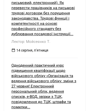
письмовий, електронний). Як
перевести працівників на письмові
трудові договори без порушення
законодавства. Трудові функції і
компетентності на основі
професійного стандарту без
дублювання посадової інструкції...
Лектор: Мойсеєнко Т.
14 серпня, пʼятниця
Одноденний практичний курс
підвищення кваліфікації щодо
військового обліку «Організація та
ведення військового обліку: зміни з
27 червня! Електронний
персональний облік, ведення
списків, е-ВОД, звірки з ТЦК,
повідомлення до ТЦК, штрафи та
помилки...