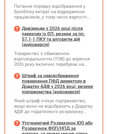
Питання порядку відображення у
бухобліку витрат на відрядження
працівників, у тому числі вартості
проживання в готелі, яке сплачено з
карткового рахунку працівника та
Дивіденди у 2026 році після
підтвердження таких операцій
переходу із ЄП: ризики за пп.
первинними документами, належать
57.1-1 ПКУ та алгоритм дій
до компетенції Мінфіну
(аудіоверсія)
Товариство з обмеженою
відповідальністю (ТОВ) до вересня
2026 року включно перебуває на
спрощеній системі оподаткування
(єдиний податок, 3 група, ставка 5%,
Штраф за невідображення
неплатник ПДВ). З 1 жовтня 2026
повернення ПФД директору в
року підприємство переходить на
Додатку 4ДФ у 2026 році: ризики
загальну систему оподаткування
підприємства (аудіоверсія)
(стає платником податку на
Який штраф очікує підприємство,
прибуток). За результатами
якщо воно не відобразить у Додатку
діяльності у періоді 2024–2025 років
4ДФ до податкового розрахунку
(під час перебування на спрощеній
повернення поворотної фінансової
системі) підприємство отримало
допомоги (ПФД) директору?
Уточнюючий Розрахунок ЮО або
чистий прибуток, сума
Розрахунок ФОП/НПД за
нерозподіленого прибутку в балансі
періоди, за якими минув строк