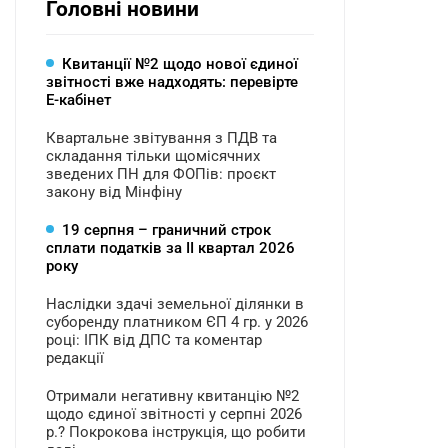
Головні новини
Квитанції №2 щодо нової єдиної
звітності вже надходять: перевірте
Е-кабінет
Квартальне звітування з ПДВ та
складання тільки щомісячних
зведених ПН для ФОПів: проєкт
закону від Мінфіну
19 серпня – граничний строк
сплати податків за ІI квартал 2026
року
Наслідки здачі земельної ділянки в
суборенду платником ЄП 4 гр. у 2026
році: ІПК від ДПС та коментар
редакції
Отримали негативну квитанцію №2
щодо єдиної звітності у серпні 2026
р.? Покрокова інструкція, що робити