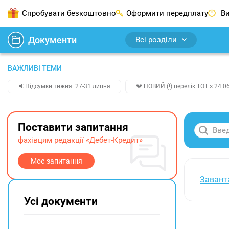
Спробувати безкоштовно
Оформити передплату
Ви
Документи
Всі розділи
ВАЖЛИВІ ТЕМИ
🔉Підсумки тижня. 27-31 липня
💔 НОВИЙ (!) перелік ТОТ з 24.06
Поставити запитання
фахівцям редакції «Дебет-Кредит»
Моє запитання
Завант
Усі документи