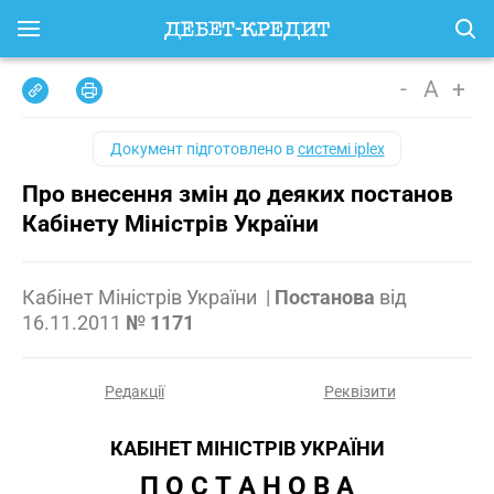
-
A
+
Документ підготовлено в
системі iplex
Про внесення змін до деяких постанов
Кабінету Міністрів України
Кабінет Міністрів України
|
Постанова
від
16.11.2011
№ 1171
Редакції
Реквізити
КАБІНЕТ МІНІСТРІВ УКРАЇНИ
П О С Т А Н О В А