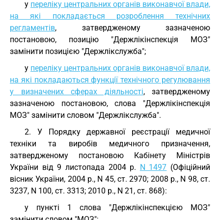
у
переліку центральних органів виконавчої влади,
на які покладається розроблення технічних
регламентів
, затвердженому зазначеною
постановою, позицію "Держлікінспекція МОЗ"
замінити позицією "Держлікслужба";
у
переліку центральних органів виконавчої влади,
на які покладаються функції технічного регулювання
у визначених сферах діяльності
, затвердженому
зазначеною постановою, слова "Держлікінспекція
МОЗ" замінити словом "Держлікслужба".
2. У Порядку державної реєстрації медичної
техніки та виробів медичного призначення,
затвердженому постановою Кабінету Міністрів
України від 9 листопада 2004 р.
N 1497
(Офіційний
вісник України, 2004 р., N 45, ст. 2970; 2008 р., N 98, ст.
3237, N 100, ст. 3313; 2010 р., N 21, ст. 868):
у пункті 1 слова "Держлікінспекцією МОЗ"
замінити словом "МОЗ";