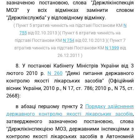
зазначеною постановою, слова "Держлікінспекція
МОЗ" у всіх відмінках замінити словом
"Держлікслужба" у відповідному відмінку.
( Пункт 5 втратив чинність на підставі Постанови КМ
N
755
від 02.10.2013 )( Пункт 6 втратив чинність на
підставі Постанови КМ
N 754
від 02.10.2013 )( Пункт 7
втратив чинність на підставі Постанови КМ
N 1399
від
26.12.2011 )
8. У постанові Кабінету Міністрів України від 3
лютого 2010 р.
N 260
"Деякі питання державного
контролю якості лікарських засобів" (Офіційний
вісник України, 2010 р., N 17, ст. 786; 2010 р., N 75, ст.
2668):
в абзаці першому пункту 2
Порядку здійснення
державного контролю якості лікарських засобів
,
затвердженого зазначеною постановою, слова
"Держлікінспекцією МОЗ, державними інспекціями з
контролю якості лікарських засобів в Автономній