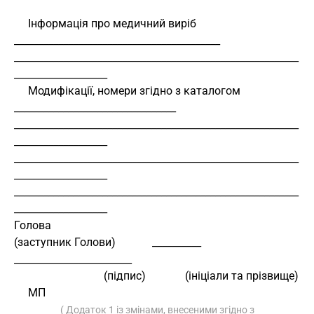
     Інформація про медичний виріб 
__________________________________________
__________________________________________________________
___________________
     Модифікації, номери згідно з каталогом 
_________________________________
__________________________________________________________
___________________
__________________________________________________________
___________________
__________________________________________________________
___________________
Голова
(заступник Голови)             __________            
________________________
                                (підпис)              (ініціали та прізвище)
     МП
( Додаток 1 із змінами, внесеними згідно з