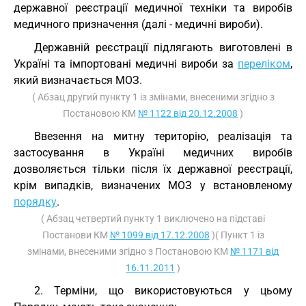
державної реєстрації медичної техніки та виробів
медичного призначення (далі - медичні вироби).
Державній реєстрації підлягають виготовлені в
Україні та імпортовані медичні вироби за
переліком
,
який визначається МОЗ.
( Абзац другий пункту 1 із змінами, внесеними згідно з
Постановою КМ
№ 1122 від 20.12.2008
)
Ввезення на митну територію, реалізація та
застосування в Україні медичних виробів
дозволяється тільки після їх державної реєстрації,
крім випадків, визначених МОЗ у встановленому
порядку
.
( Абзац четвертий пункту 1 виключено на підставі
Постанови КМ
№ 1099 від 17.12.2008
)( Пункт 1 із
змінами, внесеними згідно з Постановою КМ
№ 1171 від
16.11.2011
)
2. Терміни, що використовуються у цьому