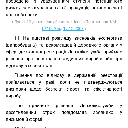
проведеної з урахуванням ступеня потенційного
ризику застосування такої продукції, встановлено I
клас її безпеки.
( Пункт 10 доповнено абзацом згідно з Постановою КМ
№ 1099 від 17.12.2008
)
11. На підставі розгляду висновків експертизи
(випробувань) та рекомендацій дорадчого органу у
сфері державної реєстрації Держлікслужба приймає
рішення про реєстрацію медичних виробів або про
відмову в їх реєстрації.
Рішення про відмову в державній реєстрації
приймається у разі, коли не підтверджуються
висновки щодо безпеки, якості та ефективності
виробу.
Про прийняте рішення Держлікслужби у
десятиденний строк повідомляє заявника у
письмовій формі.