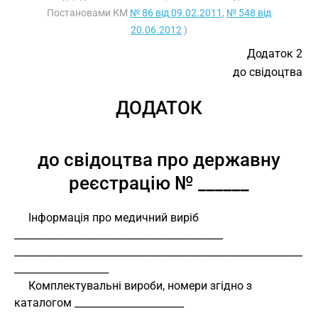
Постановами КМ
№ 86 від 09.02.2011
,
№ 548 від
20.06.2012
)
Додаток 2
до свідоцтва
ДОДАТОК
до свідоцтва про державну
реєстрацію № ______
     Інформація про медичний виріб 
__________________________________________
__________________________________________________________
___________________
     Комплектувальні вироби, номери згідно з 
каталогом ______________________