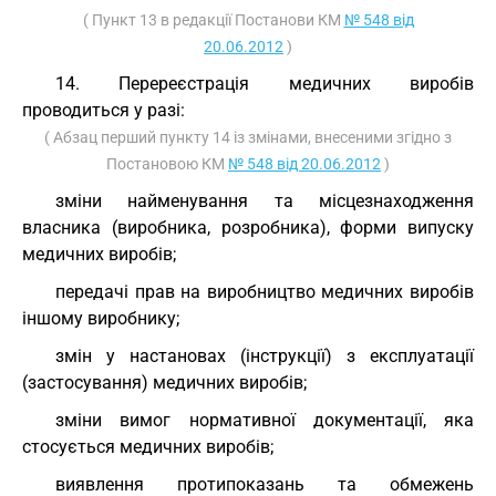
( Пункт 13 в редакції Постанови КМ
№ 548 від
20.06.2012
)
14. Перереєстрація медичних виробів
проводиться у разі:
( Абзац перший пункту 14 із змінами, внесеними згідно з
Постановою КМ
№ 548 від 20.06.2012
)
зміни найменування та місцезнаходження
власника (виробника, розробника), форми випуску
медичних виробів;
передачі прав на виробництво медичних виробів
іншому виробнику;
змін у настановах (інструкції) з експлуатації
(застосування) медичних виробів;
зміни вимог нормативної документації, яка
стосується медичних виробів;
виявлення протипоказань та обмежень