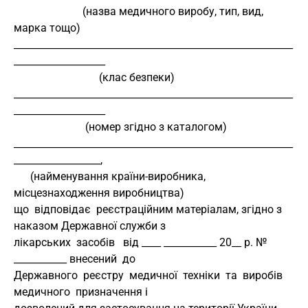
                         (назва медичного виробу, тип, вид, 
марка тощо)
__________________________________________________________
___________________
                               (клас безпеки)
__________________________________________________________
___________________
                          (номер згідно з каталогом)
__________________________________________________________
__________________,
      (найменування країни-виробника, 
місцезнаходження виробництва)
що  відповідає  реєстраційним матеріалам, згідно з 
наказом Державної служби з 
лікарських  засобів   від ____ ___________ 20__ р. № 
___________ внесений  до 
Державного  реєстру  медичної  техніки  та  виробів  
медичного  призначення і 