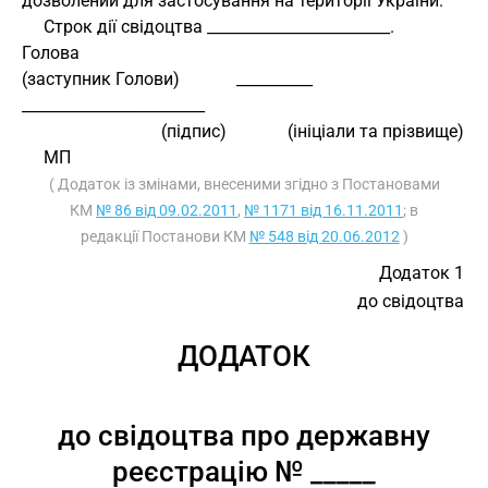
дозволений для застосування на території України.
     Строк дії свідоцтва ________________________.
Голова
(заступник Голови)             __________            
________________________
                                (підпис)              (ініціали та прізвище)
     МП
( Додаток із змінами, внесеними згідно з Постановами
КМ
№ 86 від 09.02.2011
,
№ 1171 від 16.11.2011
; в
редакції Постанови КМ
№ 548 від 20.06.2012
)
Додаток 1
до свідоцтва
ДОДАТОК
до свідоцтва про державну
реєстрацію № _____