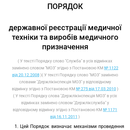
ПОРЯДОК
державної реєстрації медичної
техніки та виробів медичного
призначення
( У тексті Порядку слово "Служба" в усіх відмінках
замінено словом "МОЗ" згідно з Постановою КМ
№ 1122
від 20.12.2008
)( У тексті Порядку слово "МОЗ" замінено
словами "Держлікінспекція МОЗ" у відповідному
відмінку згідно з Постановою КМ
№ 275 від 17.03.2010
)
( У тексті Порядку слова "Держлікінспекція МОЗ" в усіх
відмінках замінено словом "Держлікслужба" у
відповідному відмінку згідно з Постановою КМ
№ 1171
від 16.11.2011
)
1. Цей Порядок визначає механізми проведення