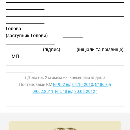
__________________________________________________________
___________________
__________________________________________________________
___________________
Голова
(заступник Голови)             __________            
________________________
                                (підпис)              (ініціали та прізвище)
     МП
__________________________________________________________
______________
( Додаток 2 із змінами, внесеними згідно з
Постановами КМ
№ 902 від 04.10.2010
,
№ 86 від
09.02.2011
,
№ 548 від 20.06.2012
)